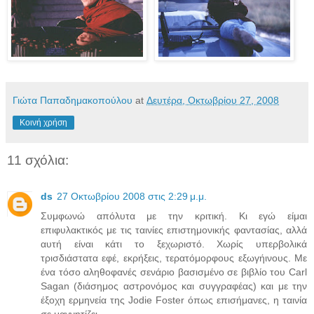
Γιώτα Παπαδημακοπούλου
at
Δευτέρα, Οκτωβρίου 27, 2008
Κοινή χρήση
11 σχόλια:
ds
27 Οκτωβρίου 2008 στις 2:29 μ.μ.
Συμφωνώ απόλυτα με την κριτική. Κι εγώ είμαι
επιφυλακτικός με τις ταινίες επιστημονικής φαντασίας, αλλά
αυτή είναι κάτι το ξεχωριστό. Χωρίς υπερβολικά
τρισδιάστατα εφέ, εκρήξεις, τερατόμορφους εξωγήινους. Με
ένα τόσο αληθοφανές σενάριο βασισμένο σε βιβλίο του Carl
Sagan (διάσημος αστρονόμος και συγγραφέας) και με την
έξοχη ερμηνεία της Jodie Foster όπως επισήμανες, η ταινία