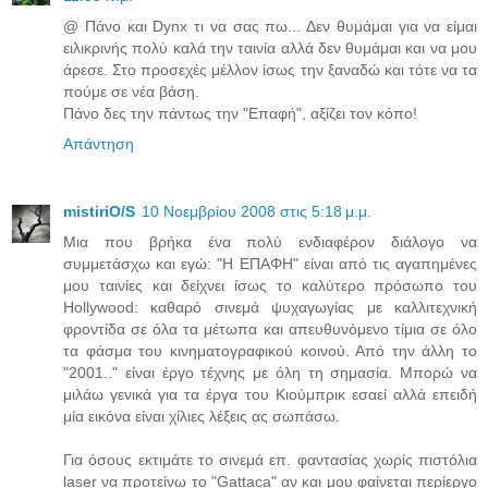
@ Πάνο και Dynx τι να σας πω... Δεν θυμάμαι για να είμαι
ειλικρινής πολύ καλά την ταινία αλλά δεν θυμάμαι και να μου
άρεσε. Στο προσεχές μέλλον ίσως την ξαναδώ και τότε να τα
πούμε σε νέα βάση.
Πάνο δες την πάντως την "Επαφή", αξίζει τον κόπο!
Απάντηση
mistiriO/S
10 Νοεμβρίου 2008 στις 5:18 μ.μ.
Μια που βρήκα ένα πολύ ενδιαφέρον διάλογο να
συμμετάσχω και εγώ: "Η ΕΠΑΦΗ" είναι από τις αγαπημένες
μου ταινίες και δείχνει ίσως το καλύτερο πρόσωπο του
Hollywood: καθαρό σινεμά ψυχαγωγίας με καλλιτεχνική
φροντίδα σε όλα τα μέτωπα και απευθυνόμενο τίμια σε όλο
τα φάσμα του κινηματογραφικού κοινού. Από την άλλη το
"2001.." είναι έργο τέχνης με όλη τη σημασία. Μπορώ να
μιλάω γενικά για τα έργα του Κιούμπρικ εσαεί αλλά επειδή
μία εικόνα είναι χίλιες λέξεις ας σωπάσω.
Για όσους εκτιμάτε το σινεμά επ. φαντασίας χωρίς πιστόλια
laser να προτείνω το "Gattaca" αν και μου φαίνεται περίεργο