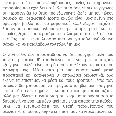
είναι μια απ’ τις πιο ενδιαφέρουσες ταινίες επιστημονικής
φαντασίας που έχω δει ποτέ. Και αυτό οφείλεται στο γεγονός
ότι προσεγγίζει το θέμα της εξωγήινης ζωής με τον πλέον
σοβαρό και ρεαλιστικό τρόπο καθώς είναι βασισμένη στο
ομώνυμο βιβλίο του αστροφυσικού
Carl Sagan
. Ξεχάστε
λοιπόν τα πράσινα ανθρωπάκια με τα τρία μάτια και τις
κεραίες, ξεχάστε τα τερατόμορφα πλάσματα με υψηλό δείκτη
ευφυΐας που είναι λυσσασμένα να γευτούν ανθρώπινη
σάρκα και να καταλάβουν τον πλανήτη μας.
Ο
Zemeckis
δεν προσπάθησε να δημιουργήσει άλλη μια
ταινία η οποία θ’ αποδείκνυε ότι ναι μεν υπάρχουν
εξωγήινοι, αλλά είναι απρόσιτοι και θέλουν το κακό του
πλανήτη μας. Μέσα από μια πιο επιστημονική ματιά
προσπαθεί και καταφέρνει ν’ αποδώσει ρεαλιστικά, όλα
εκείνα τα επιστημονικά μέσα και τους τρόπους μέσω των
οποίων θα μπορούσε να πραγματοποιηθεί μια εξωγήινη
επαφή. Αυτό δεν σημαίνει πως τα οπτικά εφέ απουσιάζουν,
αλλά μας δίνεται η εντύπωση ότι χρησιμοποιούνται όσο το
δυνατόν λιγότερο και μόνο εκεί που είναι απαραίτητα καθώς,
θέλει να εντυπωσιάσει τον θεατή παραθέτοντάς του
ρεαλιστικά δημοσιογραφικά κι επιστημονικά ντοκουμέντα και