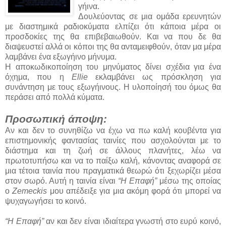
γήινα.
Δουλεύοντας σε μια ομάδα ερευνητών
με διαστημικά ραδιοκύματα ελπίζει ότι κάποια μέρα οι
προσδοκίες της θα επιβεβαιωθούν. Και να που δε θα
διαψευστεί αλλά οι κόποι της θα ανταμειφθούν, όταν μα μέρα
λαμβάνει ένα εξωγήινο μήνυμα.
Η αποκωδικοποίηση του μηνύματος δίνει σχέδια για ένα
όχημα, που η
Ellie
εκλαμβάνει ως πρόσκληση για
συνάντηση με τους εξωγήινους. Η υλοποίησή του όμως θα
περάσει από πολλά κύματα.
Προσωπική άποψη:
Αν και δεν το συνηθίζω να έχω να πω καλή κουβέντα για
επιστημονικής φαντασίας ταινίες που ασχολούνται με το
διάστημα και τη ζωή σε άλλους πλανήτες, λέω να
πρωτοτυπήσω και να το παίξω καλή, κάνοντας αναφορά σε
μια τέτοια ταινία που πραγματικά θεωρώ ότι ξεχωρίζει μέσα
στον σωρό. Αυτή η ταινία είναι
“Η Επαφή”
μέσω της οποίας
ο
Zemeckis
μου απέδειξε για μια ακόμη φορά ότι μπορεί να
ψυχαγωγήσει το κοινό.
“Η Επαφή”
αν και δεν είναι ιδιαίτερα γνωστή στο ευρύ κοινό,