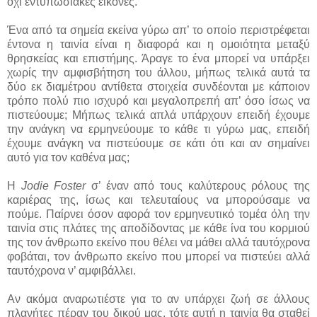
όχι εντυπωσιακές εικόνες.
Ένα από τα σημεία εκείνα γύρω απ’ το οποίο περιστρέφεται
έντονα η ταινία είναι η διαφορά και η ομοιότητα μεταξύ
θρησκείας και επιστήμης. Άραγε το ένα μπορεί να υπάρξει
χωρίς την αμφισβήτηση του άλλου, μήπως τελικά αυτά τα
δύο εκ διαμέτρου αντίθετα στοιχεία συνδέονται με κάποιον
τρόπο πολύ πιο ισχυρό και μεγαλοπρεπή απ’ όσο ίσως να
πιστεύουμε; Μήπως τελικά απλά υπάρχουν επειδή έχουμε
την ανάγκη να ερμηνεύουμε το κάθε τι γύρω μας, επειδή
έχουμε ανάγκη να πιστεύουμε σε κάτι ότι και αν σημαίνει
αυτό για τον καθένα μας;
Η
Jodie Foster
σ’ έναν από τους καλύτερους ρόλους της
καριέρας της, ίσως και τελευταίους να μπορούσαμε να
πούμε. Παίρνει όσον αφορά τον ερμηνευτικό τομέα όλη την
ταινία στις πλάτες της αποδίδοντας με κάθε ίνα του κορμιού
της τον άνθρωπο εκείνο που θέλει να μάθει αλλά ταυτόχρονα
φοβάται, τον άνθρωπο εκείνο που μπορεί να πιστεύει αλλά
ταυτόχρονα ν’ αμφιβάλλει.
Αν ακόμα αναρωτιέστε για το αν υπάρχει ζωή σε άλλους
πλανήτες πέραν του δικού μας, τότε αυτή η ταινία θα σταθεί