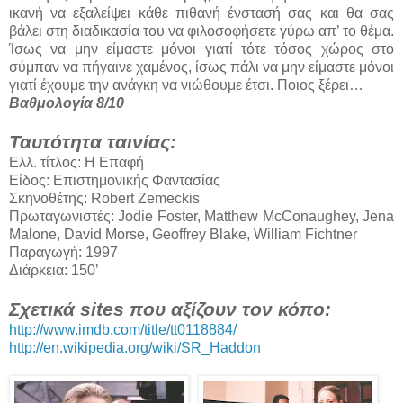
ικανή να εξαλείψει κάθε πιθανή ένστασή σας και θα σας
βάλει στη διαδικασία του να φιλοσοφήσετε γύρω απ’ το θέμα.
Ίσως να μην είμαστε μόνοι γιατί τότε τόσος χώρος στο
σύμπαν να πήγαινε χαμένος, ίσως πάλι να μην είμαστε μόνοι
γιατί έχουμε την ανάγκη να νιώθουμε έτσι. Ποιος ξέρει…
Βαθμολογία 8/10
Ταυτότητα ταινίας:
Ελλ. τίτλος: Η Επαφή
Είδος: Επιστημονικής Φαντασίας
Σκηνοθέτης: Robert Zemeckis
Πρωταγωνιστές: Jodie Foster, Matthew McConaughey, Jena
Malone, David Morse, Geoffrey Blake, William Fichtner
Παραγωγή: 1997
Διάρκεια: 150’
Σχετικά sites που αξίζουν τον κόπο:
http://www.imdb.com/title/tt0118884/
http://en.wikipedia.org/wiki/SR_Haddon