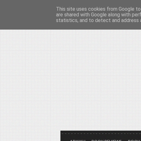
This site uses cookies from Google to 
Το μεγαλείο των Τεχ
are shared with Google along with per
statistics, and to detect and address 
Είμαστε πάντα εδώ για να μιλάμε γ