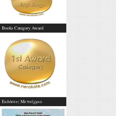
Books Category Award
Εκδόσεις Μεταίχμιο