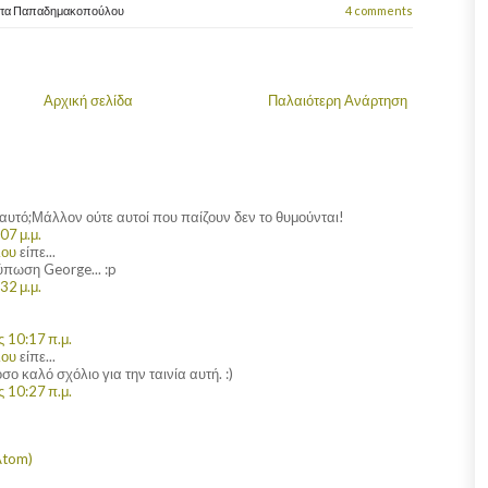
ώτα Παπαδημακοπούλου
4 comments
Αρχική σελίδα
Παλαιότερη Ανάρτηση
αυτό;Μάλλον ούτε αυτοί που παίζουν δεν το θυμούνται!
07 μ.μ.
λου
είπε...
ύπωση George... :p
32 μ.μ.
 10:17 π.μ.
λου
είπε...
 καλό σχόλιο για την ταινία αυτή. :)
 10:27 π.μ.
Atom)