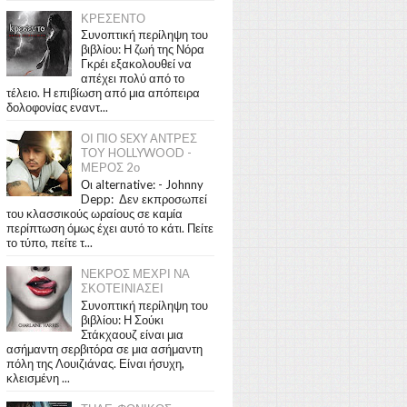
ΚΡΕΣΕΝΤΟ
Συνοπτική περίληψη του
βιβλίου: Η ζωή της Νόρα
Γκρέι εξακολουθεί να
απέχει πολύ από το
τέλειο. Η επιβίωση από μια απόπειρα
δολοφονίας εναντ...
ΟΙ ΠΙΟ SEXY ΑΝΤΡΕΣ
ΤΟΥ HOLLYWOOD -
ΜΕΡΟΣ 2ο
Οι alternative: - Johnny
Depp: Δεν εκπροσωπεί
του κλασσικούς ωραίους σε καμία
περίπτωση όμως έχει αυτό το κάτι. Πείτε
το τύπο, πείτε τ...
ΝΕΚΡΟΣ ΜΕΧΡΙ ΝΑ
ΣΚΟΤΕΙΝΙΑΣΕΙ
Συνοπτική περίληψη του
βιβλίου: Η Σούκι
Στάκχαουζ είναι μια
ασήμαντη σερβιτόρα σε μια ασήμαντη
πόλη της Λουιζιάνας. Είναι ήσυχη,
κλεισμένη ...