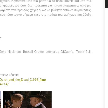
ι σχετικό. Εξαρτάται υπό πια βάση θα το θέσει κανείς και υπό πια
κές γραμμές ωστόσο, δεν πρόκειται για τίποτα παραπάνω από μια
άριστα την ώρα σας, χωρίς όμως να βιώσετε έντονες συγκινήσεις.
τε ένα τόσο τρανό σήμερα cast, στα πρώτα του, αμήχανα και άδοξα
η
Gene Hackman, Russell Crowe, Leonardo DiCaprio, Tobin Bell,
ν τον κόπο:
e_Quick_and_the_Dead_(1995_film)
14214/