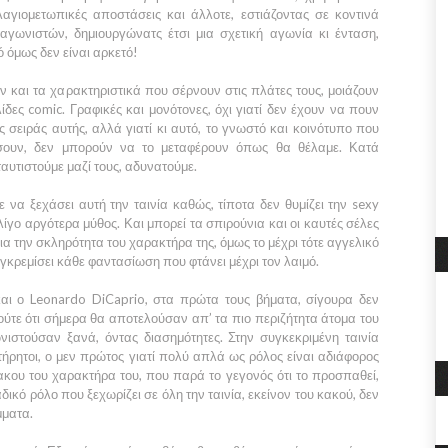
λαγιομετωπικές αποστάσεις και άλλοτε, εστιάζοντας σε κοντινά
ωνιστών, δημιουργώνατς έτσι μια σχετική αγωνία κι ένταση,
ό όμως δεν είναι αρκετό!
αι τα χαρακτηριστικά που σέρνουν στις πλάτες τους, μοιάζουν
δες comic. Γραφικές και μονότονες, όχι γιατί δεν έχουν να πουν
ς σειράς αυτής, αλλά γιατί κι αυτό, το γνωστό και κοινότυπο που
σουν, δεν μπορούν να το μεταφέρουν όπως θα θέλαμε. Κατά
ταυτιστούμε μαζί τους, αδυνατούμε.
ε να ξεχάσει αυτή την ταινία καθώς, τίποτα δεν θυμίζει την sexy
γο αργότερα μύθος. Και μπορεί τα σπιρούνια και οι καυτές σέλες
 την σκληρότητα του χαρακτήρα της, όμως το μέχρι τότε αγγελικό
 γκρεμίσει κάθε φαντασίωση που φτάνει μέχρι τον λαιμό.
αι ο
Leonardo DiCaprio
, στα πρώτα τους βήματα, σίγουρα δεν
ύτε ότι σήμερα θα αποτελούσαν απ’ τα πιο περιζήτητα άτομα του
ιστούσαν ξανά, όντας διασημότητες. Στην συγκεκριμένη ταινία
ρητοι, ο μεν πρώτος γιατί πολύ απλά ως ρόλος είναι αδιάφορος
ακου του χαρακτήρα του, που παρά το γεγονός ότι το προσπαθεί,
αδικό ρόλο που ξεχωρίζει σε όλη την ταινία, εκείνον του κακού, δεν
μματα.