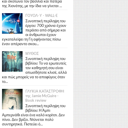
και σκοτώνει τον βασιλιά και πατέρα
της Χιονάτης, με την ίδια να γίνεται ...
ΓΟΥΟΛ-Υ - WALL-E
Συνοπτική περίληψη του
έργου: 700 χρόνια έχουν
περάσει από σήμερα και
οι άνθρωποι έχουν
εγκαταλείψει τη Γη αφήνοντας πίσω
έναν απέραντο σκου...
ΜΥΘΟΣ
Συνοπτική περίληψη του
βιβλίου: Το να ερωτευτείς
τον καθηγητή σου είναι
οπωσδήποτε κλισέ, αλλά
και πώς μπορείς να το αποφύγεις όταν
το...
ΓΛΥΚΙΑ ΚΑΤΑΣΤΡΟΦΗ
της Jamie McGuire -
Book review
Συνοπτική περίληψη του
βιβλίου: Η Άμπι
Αμπερνάθι είναι ένα καλό κορίτσι. Δεν
πίνει. Δεν βρίζει. Ντύνεται πολύ
συντηρητικά. Πιστεύει ό...