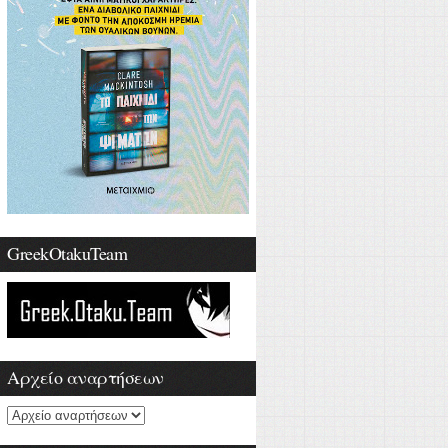
GreekOtakuTeam
Αρχείο αναρτήσεων