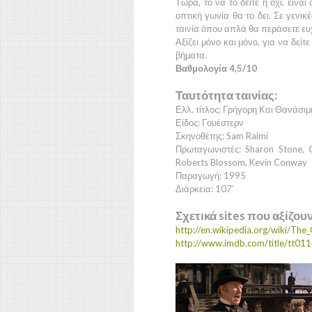
Τώρα, το να το δείτε ή όχι, είνα
οπτική γωνία θα το δει. Σε γενι
ταινία όπου απλά θα περάσετε ευχ
Αξίζει μόνο και μόνο, για να δεί
βήματα.
Βαθμολογία 4,5/10
Ταυτότητα ταινίας:
Ελλ. τίτλος: Γρήγορη Και Θανάσιμ
Είδος: Γουέστερν
Σκηνοθέτης: Sam Raimi
Πρωταγωνιστές: Sharon Stone, 
Roberts Blossom, Kevin Conway
Παραγωγή: 1995
Διάρκεια: 107’
Σχετικά sites που αξίζου
http://en.wikipedia.org/wiki/Th
http://www.imdb.com/title/tt01