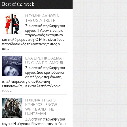
Best of the week
Η ΓΥΜΝΗ ΑΛΗΘΕΙΑ -
THE UGLY TRUTH
Συνοπτική περίληψη του
έργου: Η Abby είναι μια
παραγωγός εκπομπών
και πολύ ρομαντική. Ο Mike είναι ένας
παραδοσιακός τηλεοπτικός τύπος ο
οπ...
ΕΝΑ ΕΡΩΤΙΚΟ ΑΣΜΑ -
UN CHANT D' AMOUR
Συνοπτική περίληψη του
έργου: Δύο κρατούμενοι
σε πλήρη απομόνωση,
απελπισμένοι για ανθρώπινη
επικοινωνία, με έναν λεπτό τοίχο να
τους ...
Η ΧΙΟΝΑΤΗ ΚΑΙ Ο
ΚΥΝΗΓΟΣ - SNOW
WHITE AND THE
HUNTSMAN
Συνοπτική περίληψη του
έργου: Η μάγισσα Ravenna παντρεύεται