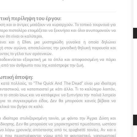
τική περίληψη του έργου:
ύση
και οι άντρες μοιάζουν να κυριαρχούν. Το τοπικό τουρνουά για
τερο πιστολέρο ετοιμάζεται να ξεκινήσει και όλοι ανυπομονούν να
ν ότι είναι οι καλύτεροι.
άνει και η
Ellen
, μια μυστηριώδη γυναίκα η οποία δηλώνει
χή στον αγώνα, αποτελώντας την μοναδική θηλυκή παρουσία και
τας το γέλιο των αρσενικών.
οδεικνύεται εξαιρετική με τα όπλα και αποφασισμένη να πάρει
 από τον άνθρωπο που της κατέστρεψε την ζωή.
πική άποψη:
 κατά πολλούς, το
“The Quick And The Dead”
είναι μια ιδιαίτερη
νταστικού, να καταπιαστεί με κάτι άλλο. Τι το καλύτερο λοιπόν,
 το οποίο ίσως και να κατάφερνε να ξυπνήσει την παλιά λατρεία
για το συγκεκριμένο είδος. Δεν θα μπορούσε κανείς βέβαια να
ελικά του βγήκε σε καλό.
 ιδιαίτερα στυλιζαρισμένη ταινία, με φόντο την
Άγρια Δύση
και
εκδίκησης. Δεν θα μπορούσε να χαρακτηριστεί πρωτότυπο, ωστόσο
νο λόγω χρονικής απόστασης από τις spaghetti ταινίες. Αν και ο
ίες που περιστρέφονται γύρω από το φανταστικό, χρησιμοποιεί