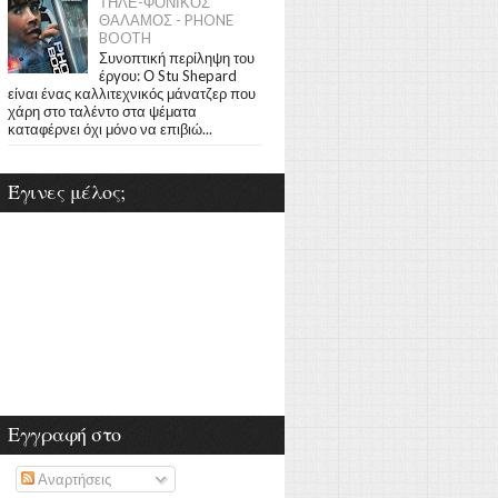
ΤΗΛΕ-ΦΟΝΙΚΟΣ
ΘΑΛΑΜΟΣ - PHONE
BOOTH
Συνοπτική περίληψη του
έργου: Ο Stu Shepard
είναι ένας καλλιτεχνικός μάνατζερ που
χάρη στο ταλέντο στα ψέματα
καταφέρνει όχι μόνο να επιβιώ...
Έγινες μέλος;
Εγγραφή στο
Αναρτήσεις