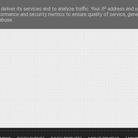
deliver its services and to analyze traffic. Your IP address and 
νών...
formance and security metrics to ensure quality of service, gen
abuse.
ια τον πολιτισμό, σε κάθε του μορφή και έκταση...