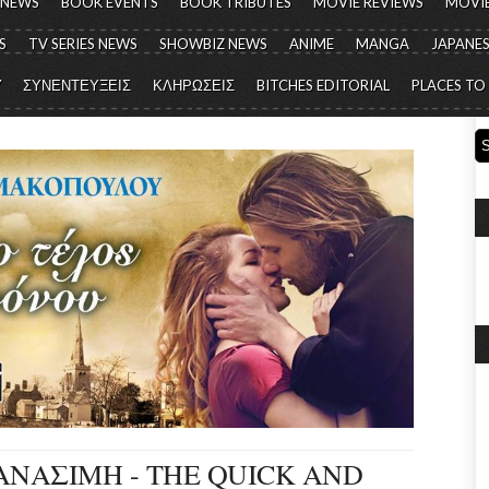
 NEWS
BOOK EVENTS
BOOK TRIBUTES
MOVIE REVIEWS
MOVIE
S
TV SERIES NEWS
SHOWBIZ NEWS
ANIME
MANGA
JAPANES
Y
ΣΥΝΕΝΤΕΥΞΕΙΣ
ΚΛΗΡΩΣΕΙΣ
BITCHES EDITORIAL
PLACES TO
ΑΝΑΣΙΜΗ - THE QUICK AND