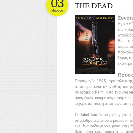
03
THE DEAD
Μαρτίου
Συνοπ
Άγρια Δ
τον καλύ
αποδείξου
Εκεί φτ
συμμετο
προκαλών
Όμως απ
εκδίκηση
Προσω
Παραγωγής
1995,
προπολεμικής
απόπειρα, ενός σκηνοθέτη του φα
σκέφτηκε ο
Raimi,
από ένα western
ορισμένων κινηματογραφόφιλων 
ισχυριστεί, πως η απόπειρα αυτή τ
Ο
Raimi
λοιπόν, δημιούργησε μια
υπόβαθρο μια ιστορία μίσους κι 
έχει ένα ενδιαφέρον, μόνο και μό
Raimi
έχει εντρυφήσει στις ταιν