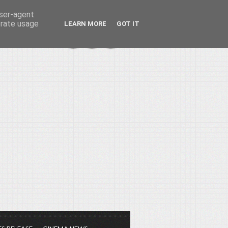
user-agent
erate usage
LEARN MORE
GOT IT