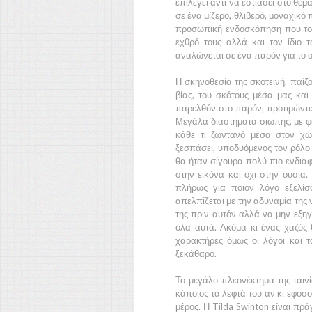
επιλέγει αντί να εστιάσει στο θέ
σε ένα μίζερο, θλιβερό, μοναχικό
προσωπική ενδοσκόπηση που του
εχθρό τους αλλά και τον ίδιο
αναλώνεται σε ένα παρόν για το
Η σκηνοθεσία της σκοτεινή, παίζο
βίας, του σκότους μέσα μας και
παρελθόν στο παρόν, προτιμώντας
Μεγάλα διαστήματα σιωπής, με φό
κάθε τι ζωντανό μέσα στον χώ
ξεσπάσει, υποδυόμενος τον ρόλο 
θα ήταν σίγουρα πολύ πιο ενδιαφ
στην εικόνα και όχι στην ουσία
πλήρως για ποιον λόγο εξελίσ
απελπίζεται με την αδυναμία της 
της πριν αυτόν αλλά να μην εξηγε
όλα αυτά. Ακόμα κι ένας χαζός
χαρακτήρες όμως οι λόγοι και τα
ξεκάθαρο.
Το μεγάλο πλεονέκτημα της ταινί
κάποιος τα λεφτά του αν κι εφόσο
μέρος. Η
Tilda Swinton
είναι πράγ