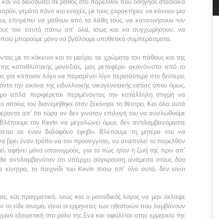
μα και να διεισδύσει σε βάθος στο παρελθόν που οδήγησε σταδιακά
 παρόν, γεμάτο πόνο και ενοχές, με τους χαρακτήρες να κάνουν μια
ς επιτρέπει να μάθουν από τα λάθη τους, να κατανοήσουν τον
 τους τον εαυτό πάνω απ' όλα, ίσως και να συγχωρήσουν, να
 οποίο μπορούμε μόνο να βγάλουμε υποθετικά συμπεράσματα.
ντας με το κόκκινο και το μαύρο, τα χρώματα του πάθους και της
 της καταθλιπτικής μοναξιάς, μας μεταφέρει ακανόνιστα από το
 για κάποιον λόγο να παραμένει λίγο περισσότερο στο δεύτερο.
ντο την εικόνα της ειδυλλιακής οικογενειακής εστίας όπου όμως,
ρο απλά περιφέρεται περιμένοντας την κατάλληλη στιγμή να
ο οποίος του διανεμήθηκε όταν ξεκίνησε το θέατρο. Και όλα αυτά
έροντα απ' ότι τώρα αν δεν γινόταν επιλογή του να αναλωθούμε
. Βλέπουμε τον
Kevin
να μεγαλώνει όμως δεν αντιλαμβανόμαστε
σεται σε έναν δολοφόνο έφηβο. Βλέπουμε τη μητέρα του να
να βρει έναν τρόπο να τον προσεγγίσει, να αναπολεί το παρελθόν
ί, αφήνει μόνο υπαινιγμούς, για το πως ήταν η ζωή της πριν απ'
 θα αντιλαμβανόταν ότι υπάρχει σύγκρουση ανάμεσα στους δύο
 κίνητρα, το παιχνίδι του Kevin πίσω απ' όλα αυτά, δεν είναι
ας, και πραγματικά, ίσως και ο μοναδικός λόγος να μην έκλαψε
ν το είδε σινεμά, είναι οι ερμηνείες των ηθοποιών που λαμβάνουν
ματι εξαιρετική στο ρόλο της Eva και οφείλεται στην ερμηνεία της