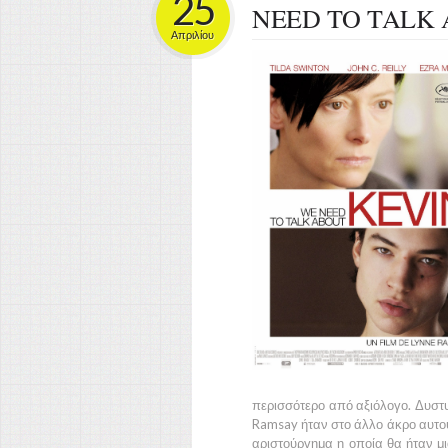
25
NEED TO TALK 
Απριλίου
περισσότερο από αξιόλογο. Δυστυ
Ramsay
ήταν στο άλλο άκρο αυτού
αριστούργημα η οποία θα ήταν μ