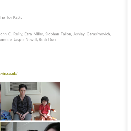
Για Τον Κέβιν
hn C. Reilly, Ezra Miller, Siobhan Fallon, Ashley Gerasimovich,
Diomede, Jasper Newell, Rock Duer
vin.co.uk/