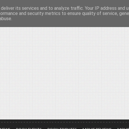
deliver its services and to analyze traffic. Your IP address and 
νών...
formance and security metrics to ensure quality of service, gen
abuse.
ια τον πολιτισμό, σε κάθε του μορφή και έκταση...