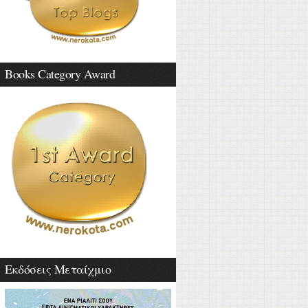
Books Category Award
Εκδόσεις Μεταίχμιο