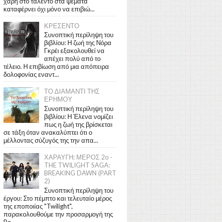
χάρη στο ταλέντο στα ψέματα
καταφέρνει όχι μόνο να επιβιώ...
ΚΡΕΣΕΝΤΟ
Συνοπτική περίληψη του
βιβλίου: Η ζωή της Νόρα
Γκρέι εξακολουθεί να
απέχει πολύ από το
τέλειο. Η επιβίωση από μια απόπειρα
δολοφονίας εναντ...
ΤΟ ΔΙΑΜΑΝΤΙ ΤΗΣ
ΕΡΗΜΟΥ
Συνοπτική περίληψη του
βιβλίου: Η Έλενα νομίζει
πως η ζωή της βρίσκεται
σε τάξη όταν ανακαλύπτει ότι ο
μέλλοντας σύζυγός της την απα...
ΧΑΡΑΥΓΗ: ΜΕΡΟΣ 2ο -
THE TWILIGHT SAGA:
BREAKING DAWN (PART
2)
Συνοπτική περίληψη του
έργου: Στο πέμπτο και τελευταίο μέρος
της εποποιίας "Twilight",
παρακολουθούμε την προσαρμογή της
Be...