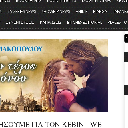
 NEWS
BOOK EVENTS
BOOK TRIBUTES
MOVIE REVIEWS
MOVIE
S
TV SERIES NEWS
SHOWBIZ NEWS
ANIME
MANGA
JAPANES
Y
ΣΥΝΕΝΤΕΥΞΕΙΣ
ΚΛΗΡΩΣΕΙΣ
BITCHES EDITORIAL
PLACES TO
ΗΣΟΥΜΕ ΓΙΑ ΤΟΝ ΚΕΒΙΝ - WE