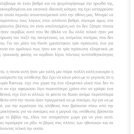
ταλάβουμε σε έναν βαθμό και να ψυχολογήσουμε την ηρωίδα της,
κουρδισμένος και εικονικά ιδανικός κόσμος της έχει καταρρεύσει
 το οποίο περνάει αποσπασματικά από την οθόνη μας. Μπορεί να
παραπάνω τους λόγους στον απόλυτο βαθμό, σίγουρα όμως στα
ρόσωπο βλέπεις ότι είναι απελπισμένη και ότι δεν ζήτησε τίποτα
 ήταν ακριβώς αυτό που θα ήθελα να δω αλλά τελικά ήταν μια
λήρωση του παζλ της οικογένειας, ως ανέμελος πατέρας που δεν
του. Για τον ρόλο του
Kevin
χρειάστηκαν τρία πρόσωπα, ένα για
ινία και ομολογώ πως ήταν και τα τρία πρόσωπα εξαιρετικά, με
ς ηλικιακής φάσης να κερδίσει λίγου πόντους αντιπαθητικότητας
, η ταινία αυτή ήταν μια καλή, μια πάρα πολλή καλή ευκαιρία η
υσάρεστο της υπόθεσης δεν έχει να κάνει μόνο με το γεγονός ότι η
κυρία
Ramsay
, είχε στα χέρια της ένα εξαιρετικό υλικό που δεν το
ι αν είχε αφιερώσει λίγο περισσότερο χρόνο στο να γράψει ένα
ετικά, είχε έτσι κι αλλιώς τα φόντα να δώσει ακόμα περισσότερα
ελα από την ταινία ήταν πραγματικά να με σοκάρει, όχι για να με
ά, για την αγριότητα της αλήθειας που βρίσκεται πίσω από την
 προκλητικός για να σοκάρεις και η μαγκιά της υπόθεσης βρίσκεται
ε το βιβλίο της, έδινε τον απαραίτητο χώρο για να γίνει αυτό.
ας προτίμησε να ρίξει το βάρος στις πλάτες των ηθοποιών και σε
νοντας τελικά την ουσία.