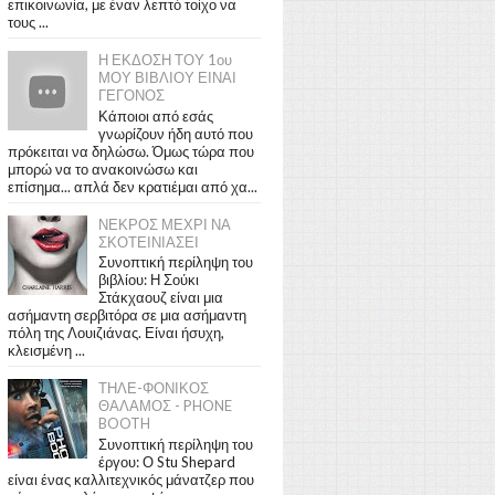
επικοινωνία, με έναν λεπτό τοίχο να
τους ...
Η ΕΚΔΟΣΗ ΤΟΥ 1ου
ΜΟΥ ΒΙΒΛΙΟΥ ΕΙΝΑΙ
ΓΕΓΟΝΟΣ
Κάποιοι από εσάς
γνωρίζουν ήδη αυτό που
πρόκειται να δηλώσω. Όμως τώρα που
μπορώ να το ανακοινώσω και
επίσημα... απλά δεν κρατιέμαι από χα...
ΝΕΚΡΟΣ ΜΕΧΡΙ ΝΑ
ΣΚΟΤΕΙΝΙΑΣΕΙ
Συνοπτική περίληψη του
βιβλίου: Η Σούκι
Στάκχαουζ είναι μια
ασήμαντη σερβιτόρα σε μια ασήμαντη
πόλη της Λουιζιάνας. Είναι ήσυχη,
κλεισμένη ...
ΤΗΛΕ-ΦΟΝΙΚΟΣ
ΘΑΛΑΜΟΣ - PHONE
BOOTH
Συνοπτική περίληψη του
έργου: Ο Stu Shepard
είναι ένας καλλιτεχνικός μάνατζερ που