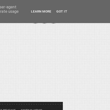
user-agent
erate usage
LEARN MORE
GOT IT