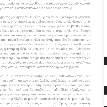
ους, προτίμησε να ακολουθήσει πιο χαλαρά μονοπάτια οδηγώντας
ευστο και εκνευριστικό αλλά για τους λάθος λόγους.
μή της γέννησής του κι όλας, βρίσκεται σε μια διαρκή σύγκρουση
υν σε έναν σιωπηλό αγώνα εξουσίας από τον οποίο θέλουν και οι
ετικούς τρόπους αλλά για τον ίδιο λόγο, για να επιβληθούν στον
ι όμως τόσο επιφανειακά όσο φαίνονται στην ταινία; Η απάντηση
ου έτσι και όποιος έχει διαβάσει το μυθιστόρημα μπορεί να το
ο ότι η ταινία δεν είναι ακριβές του αντίγραφο, δεν θα μπορούσε να
ια απαίτηση ωστόσο, δεν θεωρώ ότι παραλογίζομαι όταν θυμώνω
η η κεντρική ιδέα, τα νοήματα και τα σημάδια που βρίσκονται
αι της μητέρα του σε κάθε φάση της ζωής τους, που πρέπει να
ουμε πριν να καταλήξουμε στο ποιος φταίει και που πρέπει να
Γιατί δυστυχώς, το σενάριο είναι τόσο μπερδεμένο και ανεξήγητο
στος, δεν θα καταλάβει πιθανότατα τις ακριβώς συμβαίνει.
ίναι, ή θα έπρεπε τουλάχιστον να είναι, ανθρωποκεντρικό, ένα
πική αναζήτηση των όποιων λαθών σημάδεψαν τις επιλογές μας,
ναμε με τον σωστό τρόπο στη σωστή πορεία. Δεν είναι τυχαίο που
ς-γιου, ένα πρότυπο βασισμένο στο οιδιπόδειο σύμπλεγμα το
ρετική, διεστραμμένη κατά μία έννοια ματιά. Είναι μια προσπάθεια
ς που περιβάλλει το μοντέλο αυτό αποδεικνύοντάς μας πως δεν
πάρχουν και οι ενδιάμεσες καταστάσεις. Όμως η κυρία
Ramsay