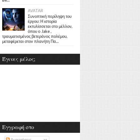
AVATAR
Συνοπτική περίληψη του
έργου: Η ιστορία
εκτυλίσσεται στο μέλλον,
όπου ο Jake ,
τραυματισμένος βετεράνος πολέμου,
μεταφέρεται στον πλανήτη Πα...
Έγινες μέλος;
Εγγραφή στο
Αναρτήσεις