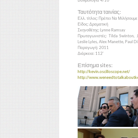
Βαθμολογία 4/10
Ταυτότητα ταινίας:
Ελλ. τίτλος: Πρέπει Να Μιλήσουμε 
Είδος: Δραματική
Σκηνοθέτης: Lynne Ramsay
Πρωταγωνιστές: Tilda Swinton, Jo
Leslie Lyles, Alex Manette, Paul 
Παραγωγή: 2011
Διάρκεια: 112'
Επίσημα sites:
http://kevin.oscilloscope.net/
http://www.weneedtotalkaboutke