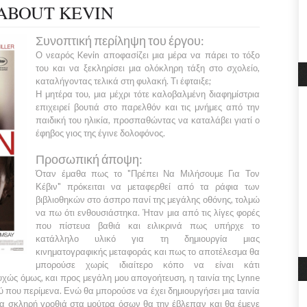
ABOUT KEVIN
Συνοπτική περίληψη του έργου:
Ο νεαρός
Kevin
αποφασίζει μια μέρα να πάρει το τόξο
του και να ξεκληρίσει μια ολόκληρη τάξη στο σχολείο,
καταλήγοντας τελικά στη φυλακή. Τι έφταιξε;
Η μητέρα του, μια μέχρι τότε καλοβαλμένη διαφημίστρια
επιχειρεί βουτιά στο παρελθόν και τις μνήμες από την
παιδική του ηλικία, προσπαθώντας να καταλάβει γιατί ο
έφηβος γιος της έγινε δολοφόνος.
Προσωπική άποψη:
Όταν έμαθα πως το
"Πρέπει Να Μιλήσουμε Για Τον
Κέβιν"
πρόκειται να μεταφερθεί από τα ράφια των
βιβλιοθηκών στο άσπρο πανί της μεγάλης οθόνης, τολμώ
να πω ότι ενθουσιάστηκα. Ήταν μια από τις λίγες φορές
που πίστευα βαθιά και ειλικρινά πως υπήρχε το
κατάλληλο υλικό για τη δημιουργία μιας
κινηματογραφικής μεταφοράς και πως το αποτέλεσμα θα
μπορούσε χωρίς ιδιαίτερο κόπο να είναι κάτι
χώς όμως, και προς μεγάλη μου απογοήτευση, η ταινία της
Lynne
 που περίμενα. Ενώ θα μπορούσε να έχει δημιουργήσει μια ταινία
ια σκληρή γροθιά στα μούτρα όσων θα την έβλεπαν και θα έμενε