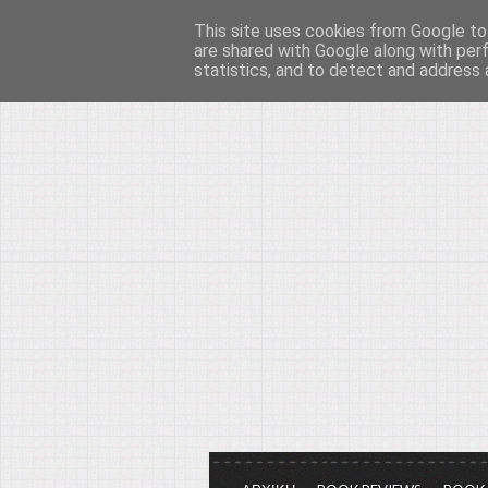
This site uses cookies from Google to 
Το μεγαλείο των Τεχ
are shared with Google along with per
statistics, and to detect and address 
Είμαστε πάντα εδώ για να μιλάμε γ