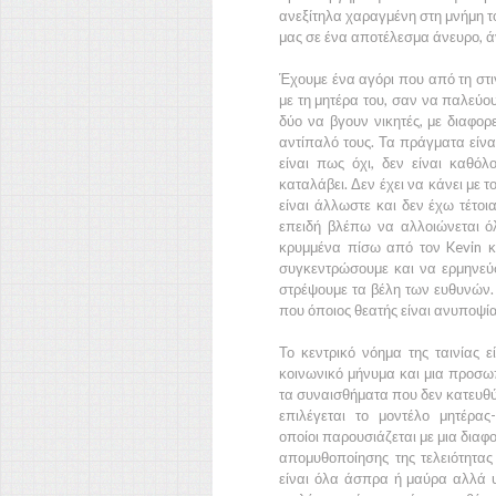
ανεξίτηλα χαραγμένη στη μνήμη τ
μας σε ένα αποτέλεσμα άνευρο, άγ
Έχουμε ένα αγόρι που από τη στιγ
με τη μητέρα του, σαν να παλεύο
δύο να βγουν νικητές, με διαφορ
αντίπαλό τους. Τα πράγματα είνα
είναι πως όχι, δεν είναι καθόλ
καταλάβει. Δεν έχει να κάνει με τ
είναι άλλωστε και δεν έχω τέτο
επειδή βλέπω να αλλοιώνεται όλ
κρυμμένα πίσω από τον
Kevin
κ
συγκεντρώσουμε και να ερμηνεύσ
στρέψουμε τα βέλη των ευθυνών. 
που όποιος θεατής είναι ανυποψία
Το κεντρικό νόημα της ταινίας ε
κοινωνικό μήνυμα και μια προσω
τα συναισθήματα που δεν κατευθύ
επιλέγεται το μοντέλο μητέρα
οποίοι παρουσιάζεται με μια διαφο
απομυθοποίησης της τελειότητα
είναι όλα άσπρα ή μαύρα αλλά υ