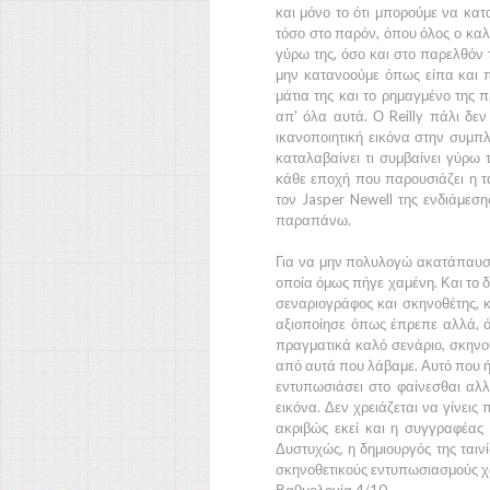
και μόνο το ότι μπορούμε να κα
τόσο στο παρόν, όπου όλος ο καλο
γύρω της, όσο και στο παρελθόν
μην κατανοούμε όπως είπα και 
μάτια της και το ρημαγμένο της π
απ' όλα αυτά. Ο
Reilly
πάλι δεν
ικανοποιητική εικόνα στην συμπ
καταλαβαίνει τι συμβαίνει γύρω 
κάθε εποχή που παρουσιάζει η τα
τον
Jasper Newell
της ενδιάμεση
παραπάνω.
Για να μην πολυλογώ ακατάπαυστα
οποία όμως πήγε χαμένη. Και το δ
σεναριογράφος και σκηνοθέτης, 
αξιοποίησε όπως έπρεπε αλλά, ότ
πραγματικά καλό σενάριο, σκηνοθ
από αυτά που λάβαμε. Αυτό που ήθ
εντυπωσιάσει στο φαίνεσθαι αλλ
εικόνα. Δεν χρειάζεται να γίνεις
ακριβώς εκεί και η συγγραφέας μ
Δυστυχώς, η δημιουργός της ταινί
σκηνοθετικούς εντυπωσιασμούς χά