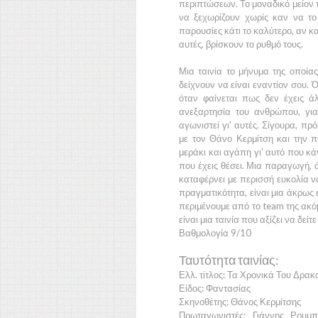
περιπτώσεων. Το μοναδικό μείον τη
να ξεχωρίζουν χωρίς καν να το
παρουσίες κάτι το καλύτερο, αν κ
αυτές, βρίσκουν το ρυθμό τους.
Μια ταινία το μήνυμα της οποίας
δείχνουν να είναι εναντίον σου. 
όταν φαίνεται πως δεν έχεις άλ
ανεξαρτησία του ανθρώπου, για 
αγωνιστεί γι' αυτές. Σίγουρα, πρό
με τον
Θάνο Κερμίτση
και την π
μεράκι και αγάπη γι' αυτό που κάν
που έχεις θέσει. Μια παραγωγή, 
καταφέρνει με περισσή ευκολία ν
πραγματικότητα, είναι μια άκρως 
περιμένουμε από το team της ακό
είναι μια ταινία που αξίζει να δεί
Βαθμολογία 9/10
Ταυτότητα ταινίας:
Ελλ. τίτλος: Τα Χρονικά Του Δρα
Είδος: Φαντασίας
Σκηνοθέτης: Θάνος Κερμίτσης
Πρωταγωνιστές: Γιάννης Ρουμπ