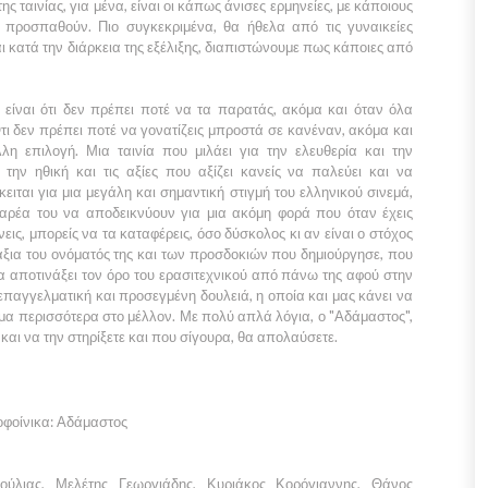
ς ταινίας, για μένα, είναι οι κάπως άνισες ερμηνείες, με κάποιους
 προσπαθούν. Πιο συγκεκριμένα, θα ήθελα από τις γυναικείες
αι κατά την διάρκεια της εξέλιξης, διαπιστώνουμε πως κάποιες από
 είναι ότι δεν πρέπει ποτέ να τα παρατάς, ακόμα και όταν όλα
Ότι δεν πρέπει ποτέ να γονατίζεις μπροστά σε κανέναν, ακόμα και
λη επιλογή. Μια ταινία που μιλάει για την ελευθερία και την
την ηθική και τις αξίες που αξίζει κανείς να παλεύει και να
κειται για μια μεγάλη και σημαντική στιγμή του ελληνικού σινεμά,
αρέα του να αποδεικνύουν για μια ακόμη φορά που όταν έχεις
εις, μπορείς να τα καταφέρεις, όσο δύσκολος κι αν είναι ο στόχος
άξια του ονόματός της και των προσδοκιών που δημιούργησε, που
α αποτινάξει τον όρο του ερασιτεχνικού από πάνω της αφού στην
επαγγελματική και προσεγμένη δουλειά, η οποία και μας κάνει να
μα περισσότερα στο μέλλον. Με πολύ απλά λόγια, ο
"Αδάμαστος",
τε και να την στηρίξετε και που σίγουρα, θα απολαύσετε.
κοφοίνικα: Αδάμαστος
ούλιας, Μελέτης Γεωργιάδης, Κυριάκος Κορόγιαννης, Θάνος