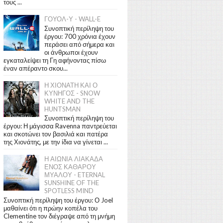
τους ...
ΓΟΥΟΛ-Υ - WALL-E
Συνοπτική περίληψη του
έργου: 700 χρόνια έχουν
περάσει από σήμερα και
οι άνθρωποι έχουν
εγκαταλείψει τη Γη αφήνοντας πίσω
έναν απέραντο σκου...
Η ΧΙΟΝΑΤΗ ΚΑΙ Ο
ΚΥΝΗΓΟΣ - SNOW
WHITE AND THE
HUNTSMAN
Συνοπτική περίληψη του
έργου: Η μάγισσα Ravenna παντρεύεται
και σκοτώνει τον βασιλιά και πατέρα
της Χιονάτης, με την ίδια να γίνεται ...
Η ΑΙΩΝΙΑ ΛΙΑΚΑΔΑ
ΕΝΟΣ ΚΑΘΑΡΟΥ
ΜΥΑΛΟΥ - ETERNAL
SUNSHINE OF THE
SPOTLESS MIND
Συνοπτική περίληψη του έργου: Ο Joel
μαθαίνει ότι η πρώην κοπέλα του
Clementine τον διέγραψε από τη μνήμη