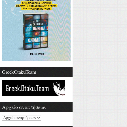
GreekOtakuTeam
Αρχείο αναρτήσεων