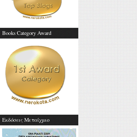
Books Category Award
Εκδόσεις Μεταίχμιο