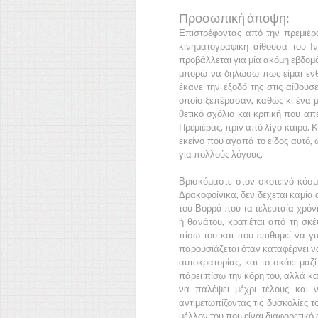
Προσωπική άποψη:
Επιστρέφοντας από την πρεμιέρα
κινηματογραφική αίθουσα του
Ι
προβάλλεται για μία ακόμη εβδομά
μπορώ να δηλώσω πως είμαι ενθο
έκανε την έξοδό της στις αίθουσ
οποίο ξεπέρασαν, καθώς κι ένα μ
θετικό σχόλιο και κριτική που απ
Πρεμιέρας
, πριν από λίγο καιρό. 
εκείνο που αγαπά το είδος αυτό,
για πολλούς λόγους.
Βρισκόμαστε στον σκοτεινό κόσ
Δρακοφοίνικα,
δεν δέχεται καμία
του
Βορρά
που τα τελευταία χρόν
ή θανάτου, κρατιέται από τη σκ
πίσω του και που επιθυμεί να γυ
παρουσιάζεται όταν καταφέρνει 
αυτοκρατορίας, και το σκάει μαζ
πάρει πίσω την κόρη του, αλλά κ
να παλέψει μέχρι τέλους και να
αντιμετωπίζοντας τις δυσκολίες 
μέλλον του που είναι διαφορετικό α