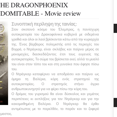
THE DRAGONPHOENIX
DOMITABLE - Movie review
Συνοπτική περίληψη της ταινίας:
Στον σκοτεινό κόσμο του
Έλεμπρος,
η πανίσχυρη
αυτοκρατορία του
Δρακοφοίνικα
κυβερνά με σιδερένια
γροθιά και όλοι οι λαοί βρίσκονται κάτω από την κυριαρχία
της. Ένας βάρβαρος πολεμιστής από τις περιοχές του
Βορρά
, ο
Ντράγκαρ,
είναι σκλάβος και παίρνει μέρος σε
μονομαχίες, διασκεδάζοντας έτσι τους ευγενείς της
αυτοκρατορίας. Το σώμα του βρίσκεται εκεί, αλλά το μυαλό
του είναι στον τόπο του και στη γυναίκα που άφησε πίσω
του.
Ο
Ντράγκαρ
καταφέρνει να αποδράσει και παίρνει ως
όμηρο τη
Βαλέρια
, κόρη ενός στρατηγού της
αυτοκρατορίας. Ο στρατηγός στήνει άγριο
ανθρωποκυνηγητό για να φέρει πίσω την κόρη του.
Ο δρόμος του γυρισμού θα είναι δύσκολος και γεμάτος
περιπέτειες κι εκπλήξεις για τον
Ντράγκαρ
και για την
κακομαθημένη
Βαλέρια.
Ο
Ντράγκαρ
θα έρθει
αντιμέτωπος με το παρελθόν, το παρόν και το ζοφερό
μαστος.