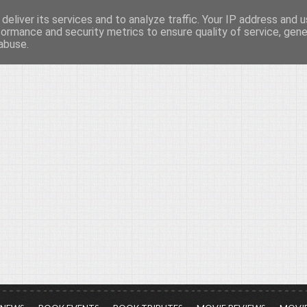
deliver its services and to analyze traffic. Your IP address and 
νών...
formance and security metrics to ensure quality of service, gen
abuse.
ια τον πολιτισμό, σε κάθε του μορφή και έκταση...