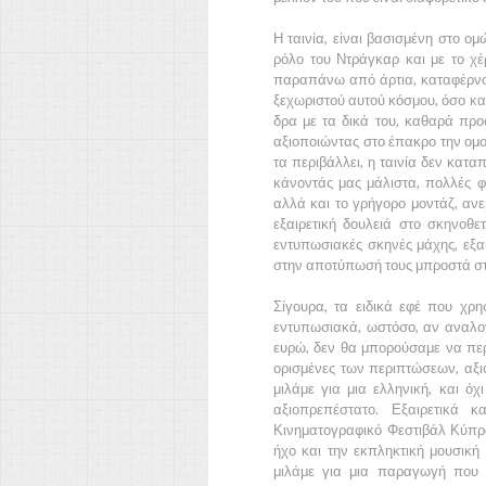
Η ταινία, είναι βασισμένη στο ο
ρόλο του
Ντράγκαρ
και με το χέ
παραπάνω από άρτια, καταφέρνοντ
ξεχωριστού αυτού κόσμου, όσο και
δρα με τα δικά του, καθαρά προ
αξιοποιώντας στο έπακρο την ομο
τα περιβάλλει, η ταινία δεν κατα
κάνοντάς μας μάλιστα, πολλές φο
αλλά και το γρήγορο μοντάζ, αν
εξαιρετική δουλειά στο σκηνοθε
εντυπωσιακές σκηνές μάχης, εξαι
στην αποτύπωσή τους μπροστά στ
Σίγουρα, τα ειδικά εφέ που χρησ
εντυπωσιακά, ωστόσο, αν αναλο
ευρώ, δεν θα μπορούσαμε να περι
ορισμένες των περιπτώσεων, αξιο
μιλάμε για μια ελληνική, και όχ
αξιοπρεπέστατο. Εξαιρετικά 
Κινηματογραφικό Φεστιβάλ Κύπρ
ήχο και την εκπληκτική μουσική 
μιλάμε για μια παραγωγή που ό