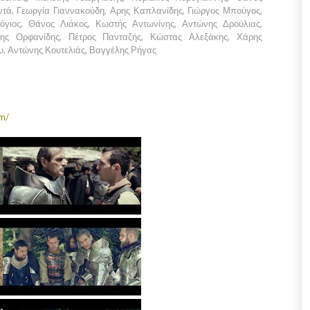
ντά, Γεωργία Γιαννακούδη, Αρης Καπλανίδης, Γιώργος Μπούγος,
όγιος, Θάνος Λιάκος, Κωστής Αντωνίνης, Αντώνης Δρούλιας,
λης Ορφανίδης, Πέτρος Πανταζής, Κώστας Αλεξάκης, Χάρης
υ, Αντώνης Κουτελιάς, Βαγγέλης Ρήγας
m/