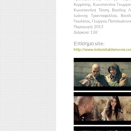
Κερμίτσης, Κωνσταντίνα Γεωργα
Κωνσταντίνα Τάτση, Βασίλης Λ
Ιωάννης Τριανταφύλλου, Βασί
Γιουλάτος, Γεώργιος Παπαϊωάννο
Παραγωγή: 2013
Διάρκεια: 126'
Επίσημο site:
http://www.indomitablemovie.co