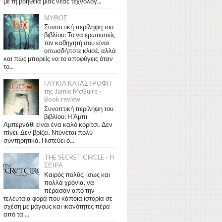
με τη βοήθεια μιας νέας τεχνολογ...
ΜΥΘΟΣ
Συνοπτική περίληψη του
βιβλίου: Το να ερωτευτείς
τον καθηγητή σου είναι
οπωσδήποτε κλισέ, αλλά
και πώς μπορείς να το αποφύγεις όταν
το...
ΓΛΥΚΙΑ ΚΑΤΑΣΤΡΟΦΗ
της Jamie McGuire -
Book review
Συνοπτική περίληψη του
βιβλίου: Η Άμπι
Αμπερνάθι είναι ένα καλό κορίτσι. Δεν
πίνει. Δεν βρίζει. Ντύνεται πολύ
συντηρητικά. Πιστεύει ό...
THE SECRET CIRCLE - Η
ΣΕΙΡΑ
Καιρός πολύς, ίσως και
πολλά χρόνια, να
πέρασαν από την
τελευταία φορά που κάποια ιστορία σε
σχέση με μάγους και ικανότητες πέρα
από τα ...