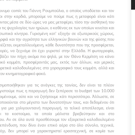
μώνυμο comic του
Γιάννη Ρουμπούλια,
ο οποίος υποδύεται και τον
ρι στην καρδιά, μπορούμε να πούμε πως η μεταφορά είναι κάτι
ας μέσα σε δύο ώρες να μας μεταφέρει, τόσο την αισθητική του
 τις ψυχολογίας των ηρώων, ο καθένας εκ των οποίων κινείται και
σωπικά κίνητρα. Γυρισμένη κατ' εξοχήν σε εξωτερικούς χώρους,
ρφιά και την αγριότητα των ελληνικών βουνών και της φύσης που
πιέζεται, εκμεταλλευόμενη, κάθε δυνατότητα που της προσφέρεται,
ρές, να ξεχνάμε ότι έχει γυριστεί στην
Ελλάδα.
Η φωτογραφία,
εβάζει τον πήχη ακόμα πιο ψηλά, με τον
Θάνο Κερμίτση
να κάνει
τικό κομμάτι, προσφέροντάς μας, εκτός των άλλων, και μερικές
ρετικά καλοδουλεμένες στο χορογραφικό τους κομμάτι, αλλά και
ον κινηματογραφικό φακό.
ιμοποιήθηκαν για τις ανάγκες της ταινίας, δεν είναι τα πλέον
γιστούμε πως η παραγωγή δεν ξεπέρασε το budget των
10.000
μένουμε, ούτε και να ζητήσουμε κάτι περισσότερο. Άλλωστε, σε
ποιούνται στο μέγιστο των δυνατοτήτων τους, και δεδομένου ότι
ι για μια χολιγουντιανή παραγωγή, το τελικό αποτέλεσμα, είναι
και τα κοστούμια, τα οποία μάλιστα βραβεύτηκαν και στο
ου
. Αν σε όλα αυτά προσθέσουμε τον εξαιρετικά καλοδουλεμένο
επένδυση, που δίνει έναν επικό αέρα στο όλο σύνολο, τεχνικά,
χι, δεν μπορεί να χαρακτηριστεί ερασιτεχνική, σε καμία των