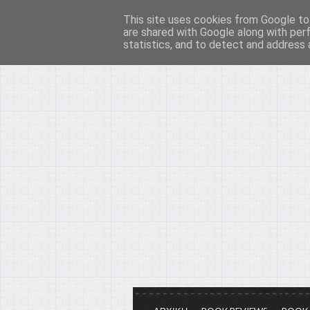
This site uses cookies from Google to 
Το μεγαλείο των Τεχ
are shared with Google along with per
statistics, and to detect and address 
Είμαστε πάντα εδώ για να μιλάμε γ