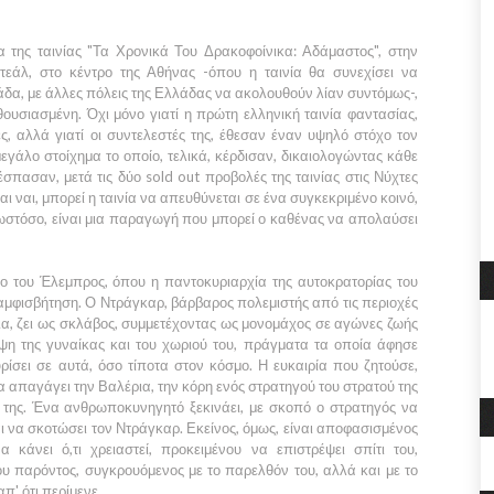
 της ταινίας
"Τα Χρονικά Του Δρακοφοίνικα: Αδάμαστος"
, στην
ντεάλ
, στο κέντρο της
Αθήνας
-όπου η ταινία θα συνεχίσει να
δα, με άλλες πόλεις της
Ελλάδας
να ακολουθούν λίαν συντόμως-,
υσιασμένη. Όχι μόνο γιατί η πρώτη ελληνική ταινία φαντασίας,
ες, αλλά γιατί οι συντελεστές της, έθεσαν έναν υψηλό στόχο τον
εγάλο στοίχημα το οποίο, τελικά, κέρδισαν, δικαιολογώντας κάθε
έσπασαν, μετά τις δύο sold out προβολές της ταινίας στις
Νύχτες
Και ναι, μπορεί η ταινία να απευθύνεται σε ένα συγκεκριμένο κοινό,
 ωστόσο, είναι μια παραγωγή που μπορεί ο καθένας να απολαύσει
μο του
Έλεμπρος,
όπου η παντοκυριαρχία της αυτοκρατορίας του
 αμφισβήτηση. Ο
Ντράγκαρ
, βάρβαρος πολεμιστής από τις περιοχές
ια, ζει ως σκλάβος, συμμετέχοντας ως μονομάχος σε αγώνες ζωής
έψη της γυναίκας και του χωριού του, πράγματα τα οποία άφησε
ρίσει σε αυτά, όσο τίποτα στον κόσμο. Η ευκαιρία που ζητούσε,
να απαγάγει την
Βαλέρια,
την κόρη ενός στρατηγού του στρατού της
ί της. Ένα ανθρωποκυνηγητό ξεκινάει, με σκοπό ο στρατηγός να
αι να σκοτώσει τον
Ντράγκαρ.
Εκείνος, όμως, είναι αποφασισμένος
 κάνει ό,τι χρειαστεί, προκειμένου να επιστρέψει σπίτι του,
του παρόντος, συγκρουόμενος με το παρελθόν του, αλλά και με το
π' ότι περίμενε.