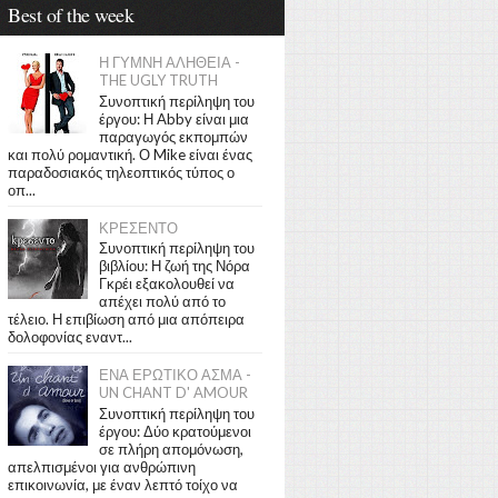
Best of the week
Η ΓΥΜΝΗ ΑΛΗΘΕΙΑ -
THE UGLY TRUTH
Συνοπτική περίληψη του
έργου: Η Abby είναι μια
παραγωγός εκπομπών
και πολύ ρομαντική. Ο Mike είναι ένας
παραδοσιακός τηλεοπτικός τύπος ο
οπ...
ΚΡΕΣΕΝΤΟ
Συνοπτική περίληψη του
βιβλίου: Η ζωή της Νόρα
Γκρέι εξακολουθεί να
απέχει πολύ από το
τέλειο. Η επιβίωση από μια απόπειρα
δολοφονίας εναντ...
ΕΝΑ ΕΡΩΤΙΚΟ ΑΣΜΑ -
UN CHANT D' AMOUR
Συνοπτική περίληψη του
έργου: Δύο κρατούμενοι
σε πλήρη απομόνωση,
απελπισμένοι για ανθρώπινη
επικοινωνία, με έναν λεπτό τοίχο να