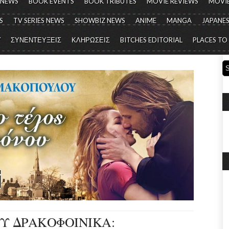
 NEWS
BOOK EVENTS
BOOK TRIBUTES
MOVIE REVIEWS
MOVIE
S
TV SERIES NEWS
SHOWBIZ NEWS
ANIME
MANGA
JAPANES
Y
ΣΥΝΕΝΤΕΥΞΕΙΣ
ΚΛΗΡΩΣΕΙΣ
BITCHES EDITORIAL
PLACES TO
Υ ΔΡΑΚΟΦΟΙΝΙΚΑ: