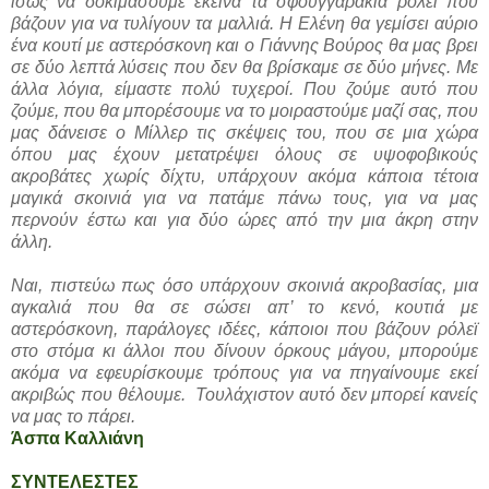
ίσως να δοκιμάσουμε εκείνα τα σφουγγαράκια ρόλεϊ που
βάζουν για να τυλίγουν τα μαλλιά. Η Ελένη θα γεμίσει αύριο
ένα κουτί με αστερόσκονη και ο Γιάννης Βούρος θα μας βρει
σε δύο λεπτά λύσεις που δεν θα βρίσκαμε σε δύο μήνες. Με
άλλα λόγια, είμαστε πολύ τυχεροί. Που ζούμε αυτό που
ζούμε, που θα μπορέσουμε να το μοιραστούμε μαζί σας, που
μας δάνεισε ο Μίλλερ τις σκέψεις του, που σε μια χώρα
όπου μας έχουν μετατρέψει όλους σε υψοφοβικούς
ακροβάτες χωρίς δίχτυ, υπάρχουν ακόμα κάποια τέτοια
μαγικά σκοινιά για να πατάμε πάνω τους, για να μας
περνούν έστω και για δύο ώρες από την μια άκρη στην
άλλη.
Ναι, πιστεύω πως όσο υπάρχουν σκοινιά ακροβασίας, μια
αγκαλιά που θα σε σώσει απ’ το κενό, κουτιά με
αστερόσκονη, παράλογες ιδέες, κάποιοι που βάζουν ρόλεϊ
στο στόμα κι άλλοι που δίνουν όρκους μάγου, μπορούμε
ακόμα να εφευρίσκουμε τρόπους για να πηγαίνουμε εκεί
ακριβώς που θέλουμε. Τουλάχιστον αυτό δεν μπορεί κανείς
να μας το πάρει.
Άσπα Καλλιάνη
ΣΥΝΤΕΛΕΣΤΕΣ