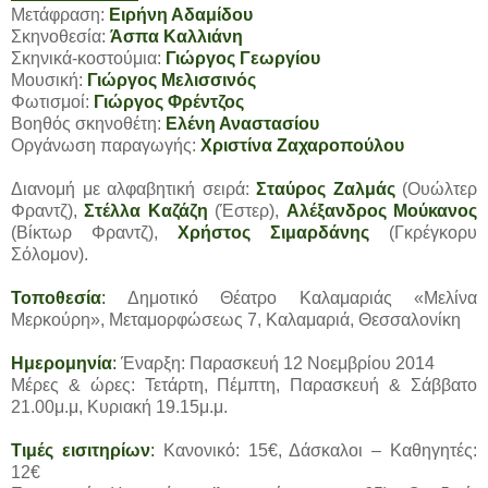
Μετάφραση:
Ειρήνη Αδαμίδου
Σκηνοθεσία:
Άσπα Καλλιάνη
Σκηνικά-κοστούμια:
Γιώργος Γεωργίου
Μουσική:
Γιώργος Μελισσινός
Φωτισμοί:
Γιώργος Φρέντζος
Βοηθός σκηνοθέτη:
Ελένη Αναστασίου
Οργάνωση παραγωγής:
Χριστίνα Ζαχαροπούλου
Διανομή με αλφαβητική σειρά:
Σταύρος Ζαλμάς
(Ουώλτερ
Φραντζ),
Στέλλα Καζάζη
(Έστερ),
Αλέξανδρος Μούκανος
(Βίκτωρ Φραντζ),
Χρήστος Σιμαρδάνης
(Γκρέγκορυ
Σόλομον).
Τοποθεσία
:
Δημοτικό Θέατρο Καλαμαριάς «Μελίνα
Μερκούρη», Μεταμορφώσεως 7, Καλαμαριά, Θεσσαλονίκη
Ημερομηνία
:
Έναρξη: Παρασκευή 12 Νοεμβρίου 2014
Μέρες & ώρες: Τετάρτη, Πέμπτη, Παρασκευή & Σάββατο
21.00μ.μ, Κυριακή 19.15μ.μ.
Τιμές εισιτηρίων
:
Κανονικό: 15€, Δάσκαλοι – Καθηγητές:
12€