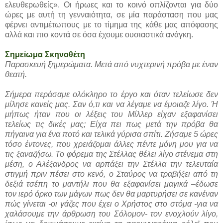
ελευθερωθείς». Οι ήρωες και το κοινό οπλίζονται για δύο
ώρες με αυτή τη γενναιότητα, σε μία παράσταση που μας
φέρνει αντιμέτωπους με το τίμημα της κάθε μας απόφασης
αλλά και πιο κοντά σε όσα έχουμε ουσιαστικά ανάγκη.
Σημείωμα Σκηνοθέτη
Παρασκευή ξημερώματα. Μετά από νυχτερινή πρόβα με έναν
θεατή.
Σήμερα περάσαμε ολόκληρο το έργο και όταν τελείωσε δεν
μίλησε κανείς μας. Σαν ό,τι και να λέγαμε να έμοιαζε λίγο. Ή
μήπως ήταν που οι λέξεις του Μίλλερ είχαν εξαφανίσει
τελείως τις δικές μας; Είχα πει πως μετά την πρόβα θα
πήγαινα για ένα ποτό και τελικά γύρισα σπίτι. Ζήσαμε 5 ώρες
τόσο έντονες, που χρειάζομαι άλλες πέντε μόνη μου για να
τις ξαναζήσω. Το φόρεμα της Στέλλας θέλει λίγο στένεμα στη
μέση, ο Αλέξανδρος να αρπάξει την Στέλλα την τελευταία
στιγμή πριν πέσει στο κενό, ο Σταύρος να τραβήξει από τη
δεξιά τσέπη το μαντήλι που θα εξαφανίσει μαγικά –έδωσε
τον ιερό όρκο των μάγων πως δεν θα μαρτυρήσει σε κανέναν
πώς γίνεται -οι γάζες που έχει ο Χρήστος στο στόμα -για να
χαλάσουμε την άρθρωση του Σόλομον- τον ενοχλούν λίγο,