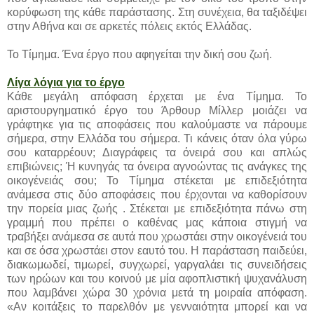
κορύφωση της κάθε παράστασης. Στη συνέχεια, θα ταξιδέψει
στην Αθήνα και σε αρκετές πόλεις εκτός Ελλάδας.
Το Τίμημα. Ένα έργο που αφηγείται την δική σου ζωή.
Λίγα λόγια για το έργο
Κάθε μεγάλη απόφαση έρχεται με ένα Τίμημα. Το
αριστουργηματικό έργο του Άρθουρ Μίλλερ μοιάζει να
γράφτηκε για τις αποφάσεις που καλούμαστε να πάρουμε
σήμερα, στην Ελλάδα του σήμερα. Τι κάνεις όταν όλα γύρω
σου καταρρέουν; Διαγράφεις τα όνειρά σου και απλώς
επιβιώνεις; Ή κυνηγάς τα όνειρα αγνοώντας τις ανάγκες της
οικογένειάς σου; Το Τίμημα στέκεται με επιδεξιότητα
ανάμεσα στις δύο αποφάσεις που έρχονται να καθορίσουν
την πορεία μιας ζωής . Στέκεται με επιδεξιότητα πάνω στη
γραμμή που πρέπει ο καθένας μας κάποια στιγμή να
τραβήξει ανάμεσα σε αυτά που χρωστάει στην οικογένειά του
και σε όσα χρωστάει στον εαυτό του. Η παράσταση παιδεύει,
διακωμωδεί, τιμωρεί, συγχωρεί, γαργαλάει τις συνειδήσεις
των ηρώων και του κοινού με μία αφοπλιστική ψυχανάλυση
που λαμβάνει χώρα 30 χρόνια μετά τη μοιραία απόφαση.
«Αν κοιτάξεις το παρελθόν με γενναιότητα μπορεί και να