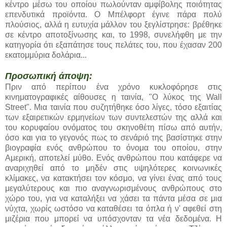
κέντρο μέσω του οποίου πωλούνταν αμφίβολης ποιότητας
επενδυτικά προϊόντα. Ο Μπέλφορτ έγινε πάρα πολύ
πλούσιος, αλλά η ευτυχία μάλλον του ξεγλίστρησε: βρέθηκε
σε κέντρο αποτοξίνωσης και, το 1998, συνελήφθη με την
κατηγορία ότι εξαπάτησε τους πελάτες του, που έχασαν 200
εκατομμύρια δολάρια...
Προσωπική άποψη:
Πριν από περίπου ένα χρόνο κυκλοφόρησε στις
κινηματογραφικές αίθουσες η ταινία, "Ο λύκος της Wall
Street". Μια ταινία που συζητήθηκε όσο λίγες, τόσο εξαιτίας
των εξαιρετικών ερμηνείων των συντελεστών της αλλά και
του κορυφαίου ονόματος του σκηνοθέτη πίσω από αυτήν,
όσο και για το γεγονός πως το σενάριό της βασίστηκε στην
βιογραφία ενός ανθρώπου το όνομα του οποίου, στην
Αμερική, αποτελεί μύθο. Ενός ανθρώπου που κατάφερε να
αναριχηθεί από το μηδέν στις υψηλότερες κοινωνικές
κλίμακες, να κατακτήσει τον κόσμο, να γίνει ένας από τους
μεγαλύτερους και πιο αναγνωρισμένους ανθρώπους στο
χώρο του, για να καταλήξει να χάσει τα πάντα μέσα σε μια
νύχτα, χωρίς ωστόσο να καταθέσει τα όπλα ή ν' αφεθεί στη
μιζέρια που μπορεί να υπόσχονταν τα νέα δεδομένα. Η