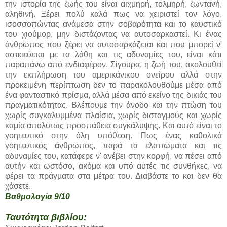
την ιστορία της ζωής του είναι αιχμηρή, τολμηρή, ζωντανή,
αληθινή. Ξέρει πολύ καλά πως να χειριστεί τον λόγο,
ισοσσοπώντας ανάμεσα στην σοβαρότητα και το καυστικό
του χιούμορ, μην διστάζοντας να αυτοσαρκαστεί. Κι ένας
άνθρωπος που ξέρει να αυτοσαρκάζεται και που μπορεί ν'
αστειεύεται με τα λάθη και τις αδυναμίες του, είναι κάτι
παραπάνω από ενδιαφέρον. Σίγουρα, η ζωή του, ακολουθεί
την εκπλήρωση του αμερικάνικου ονείρου αλλά στην
προκειμένη περίπτωση δεν το παρακολουθούμε μέσα από
ένα φανταστικό πρίσμα, αλλά μέσα από εκείνο της δικιάς του
πραγματικότητας. Βλέπουμε την άνοδο και την πτώση του
χωρίς συγκαλυμμένα πλαίσια, χωρίς δισταγμούς και χωρίς
καμία απολύτως προσπάθεια συγκάλυψης. Και αυτό είναι το
γοητευτικό στην όλη υπόθεση. Πως ένας καθολικά
γοητευτικός άνθρωπος, παρά τα ελαττώματα και τις
αδυναμίες του, κατάφερε ν' ανέβει στην κορφή, να πέσει από
αυτήν και ωστόσο, ακόμα και υπό αυτές τις συνθήκες, να
φέρει τα πράγματα στα μέτρα του. Διαβάστε το και δεν θα
χάσετε.
Βαθμολογία 9/10
Ταυτότητα βιβλίου: