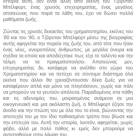
ιστορία αυτή, δεν είναι άλλη από εκείνη του Τζόρνταν
Μπέλφορτ, ένας χρυσός επιχειρηματίας, ένας μεγάλος
απατεώνας που παρά τα λάθη του, έχει να δώσει πολλά
μαθήματα ζωής.
Ζώντας τις χρυσές δεκαετίες του χρηματιστηρίου, εκείνες του
'80 και του '90, ο Τζόρνταν Μπέλφορτ μέσω της βιογραφίας
αυτής αφηγείται την πορεία της ζωής του, από τότε που ήταν
ένας νέος, ονειροπόλος άνθρωπος, με μεγάλα όνειρα και
σχέδια τα οποία και αποδείχτηκε πως είχε το ταλέντο και την
τόλμη να τα πραγματοποιήσει. Απατεώνας μεν,
επιχειρηματίας δε, κατάφερε να ανέλθει στο χώρο του
Χρηματιστηρίου και να πετύχει σε σύντομο διάστημα όλα
εκείνα που άλλοι θα χρειαζόντουσαν δέκα ζωές για να
καταφέρουν απλά και μόνο να πλησιάσουν, χωρίς και πάλι
να μπορούν να τα γευτούν απόλυτα. Παραδομένος στα πάθη
και τις αδυναμίες του, μοιρασμένος ανάμεσα σε μια
οικογενειακή και μια ακόλαστη ζωή, ο Μπέλφορτ έζησε την
άνοδο και την πτώση του με όλο του το είναι, βιώνοντας την
αποτυχία του με τον ίδιο παθιασμένο τρόπο που βίωσε και
την επιτυχία του. Αυτή την ιστορία, λοιπόν, αφηγείται, χωρίς
φόβο, αλλά με πολύ πάθος κι εμείς δεν μπορούμε να
αντισταθούμε στην λάμψη του.