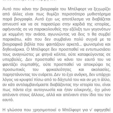
Αυτό που κάνει την βιογραφία του Μπέλφορτ να ξεχωρίζει
από άλλες είναι πως θυμίζει περισσότερο μυθιστόρημα
παρά βιογραφία. Αυτό έχει ως αποτέλεσμα να διαβάζεται
απνευστί και να σε παρασύρει στην καρδιά της ιστορίας,
αφήνοντάς σε να παρακολουθείς την εξέλιξη των γεγονότων
με κομμένη την ανάσα, αγωνιώντας να δεις τι θα συμβεί
παρακάτω, κάτι που δεν συμβαίνει πολύ συχνά με τα
βιογραφικά βιβλία που φαντάζουν αρκετά... ψωνισμένα και
δηθενιάρικα. Ο Μπέλφορτ δεν προσπαθεί να εντυπωσιάσει
τους αναγνώστες με φτηνά κόλπα, ούτε καταφεύγοντας σε
υπερβολές. Δεν προσπαθεί να κάνει τον εαυτό του να
φαντάζει συμπαθής, ούτε προσπαθεί να αποκρύψει τις
προσωπικές του φρικαλεότητες και ακολασίες,
παρηστάνοντας τον ενάρετο. Δεν το έχει ανάγκη, δεν υπάρχει
λόγος να κρυφτεί πίσω από το δάχτυλό του και αν μη τι άλλο,
αν κάτι αντιλαμβανόμαστε διαβάζοντας την ιστορία του, είναι
πως πάντα είχε αυτογνωσία και ήταν ειλικρινής, όχι μόνο
απέναντι στους άλλους, αλλά και απέναντι στον ίδιο του τον
εαυτό.
Η γλώσσα που χρησιμοποιεί ο Μπέλφορτ για ν' αφηγηθεί