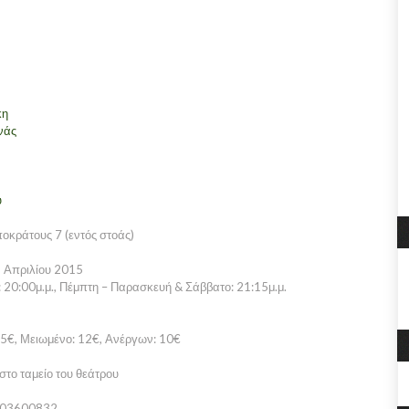
κη
νάς
ύ
κράτους 7 (εντός στοάς)
5 Απριλίου 2015
: 20:00μ.μ., Πέμπτη – Παρασκευή & Σάββατο: 21:15μ.μ.
15€, Μειωμένο: 12€, Ανέργων: 10€
το ταμείο του θεάτρου
03600832