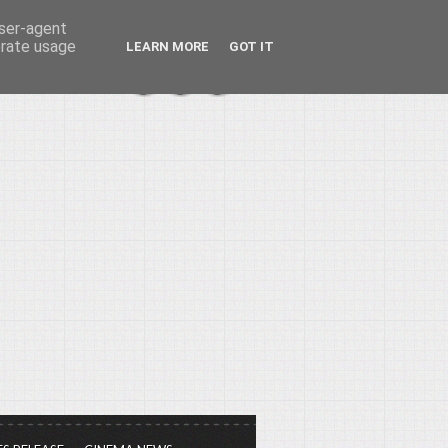
user-agent
erate usage
LEARN MORE
GOT IT