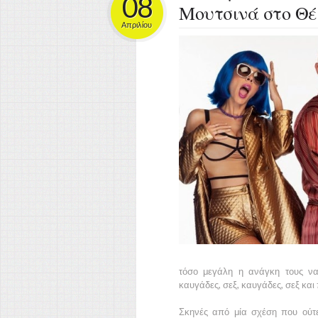
08
Μουτσινά στο Θέ
Απριλίου
τόσο μεγάλη η ανάγκη τους ν
καυγάδες, σεξ, καυγάδες, σεξ και
Σκηνές από μία σχέση που ούτε