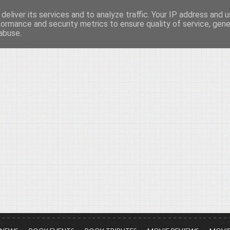
deliver its services and to analyze traffic. Your IP address and 
νών...
formance and security metrics to ensure quality of service, gen
abuse.
ια τον πολιτισμό, σε κάθε του μορφή και έκταση...