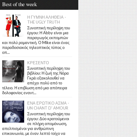
Best of the week
Η ΓΥΜΝΗ ΑΛΗΘΕΙΑ -
THE UGLY TRUTH
Συνοπτική περίληψη του
έργου: Η Abby είναι μια
παραγωγός εκπομπών
και πολύ ρομαντική. Ο Mike είναι ένας
παραδοσιακός τηλεοπτικός τύπος ο
οπ...
ΚΡΕΣΕΝΤΟ
Συνοπτική περίληψη του
βιβλίου: Η ζωή της Νόρα
Γκρέι εξακολουθεί να
απέχει πολύ από το
τέλειο. Η επιβίωση από μια απόπειρα
δολοφονίας εναντ...
ΕΝΑ ΕΡΩΤΙΚΟ ΑΣΜΑ -
UN CHANT D' AMOUR
Συνοπτική περίληψη του
έργου: Δύο κρατούμενοι
σε πλήρη απομόνωση,
απελπισμένοι για ανθρώπινη
επικοινωνία, με έναν λεπτό τοίχο να