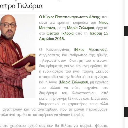
ατρο Γκλόρια
Ο Κύριος Παπαπαναγιωτοπουλάκης,
που
είναι μία ερωτική κωμωδία του
Νίκου
Μουτσινά,
με τη
Μαρία Σολωμού
, έρχεται
στο
Θέατρο Γκλόρια
από τη
Τετάρτη 15
Απριλίου 2015.
Ο Κωνσταντίνος (
Νίκος Μουτσινάς
),
συγγραφέας και άνθρωπος της ηθικής,
τηλεφωνεί στον ιδιοκτήτη του απέναντι
διαμερίσματος για να τον ενημερώσει, ότι
η ενοικιάστρια του είναι πόρνη. Εκείνος
αποφασίζει να την διώξει μέσα στη νύχτα,
και η Άννα (
Μαρία Σολωμού
), μη έχοντας
που αλλού να πάει, πηγαίνει στο
διαμέρισμα του Κωνσταντίνου.. από
εκείνη την στιγμή ξεκινάνε όλα. Είναι τόσο
διαφορετικοί οι χαρακτήρες τους αλλά
α αγαπήσουν και να αγαπηθούν, που το μενού περιλαμβάνει
 πολύ αγάπη...θα τα καταφέρουν να γίνουν ζευγάρι;
 στο χειρότερο εχθρό σας δεν θα θέλατε να συμβεί... ψέματα,