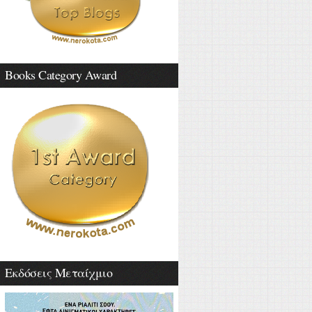
Books Category Award
Εκδόσεις Μεταίχμιο