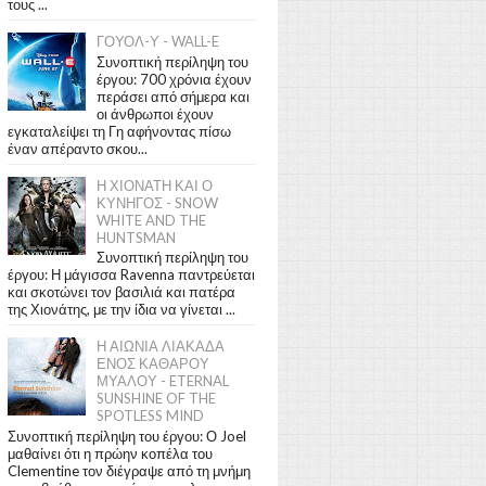
τους ...
ΓΟΥΟΛ-Υ - WALL-E
Συνοπτική περίληψη του
έργου: 700 χρόνια έχουν
περάσει από σήμερα και
οι άνθρωποι έχουν
εγκαταλείψει τη Γη αφήνοντας πίσω
έναν απέραντο σκου...
Η ΧΙΟΝΑΤΗ ΚΑΙ Ο
ΚΥΝΗΓΟΣ - SNOW
WHITE AND THE
HUNTSMAN
Συνοπτική περίληψη του
έργου: Η μάγισσα Ravenna παντρεύεται
και σκοτώνει τον βασιλιά και πατέρα
της Χιονάτης, με την ίδια να γίνεται ...
Η ΑΙΩΝΙΑ ΛΙΑΚΑΔΑ
ΕΝΟΣ ΚΑΘΑΡΟΥ
ΜΥΑΛΟΥ - ETERNAL
SUNSHINE OF THE
SPOTLESS MIND
Συνοπτική περίληψη του έργου: Ο Joel
μαθαίνει ότι η πρώην κοπέλα του
Clementine τον διέγραψε από τη μνήμη