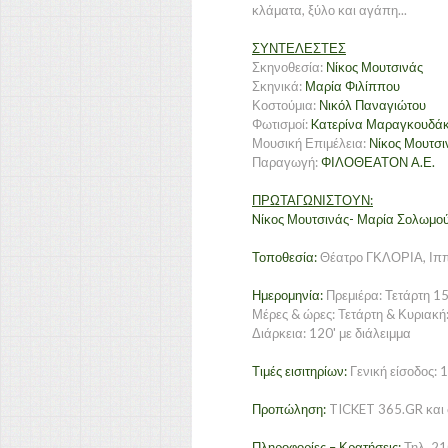
κλάματα, ξύλο και αγάπη...
ΣΥΝΤΕΛΕΣΤΕΣ
Σκηνοθεσία:
Νίκος Μουτσινάς
Σκηνικά:
Μαρία Φιλίππου
Κοστούμια:
Νικόλ Παναγιώτου
Φωτισμοί:
Kατερίνα Μαραγκουδά
Μουσική Επιμέλεια:
Νίκος Μουτσι
Παραγωγή:
ΦΙΛΟΘΕΑΤΟΝ Α.Ε.
ΠΡΩΤΑΓΩΝΙΣΤΟΥΝ:
Nίκος Μουτσινάς- Μαρία Σολωμο
Τοποθεσία:
Θέατρο ΓΚΛΟΡΙΑ, Ιππο
Ημερομηνία:
Πρεμιέρα: Τετάρτη 1
Μέρες & ώρες: Τετάρτη & Κυριακή
Διάρκεια: 120' με διάλειμμα
Τιμές εισιτηρίων:
Γενική είσοδος: 
Προπώληση:
TICKET 365.GR και σ
Πληροφορίες – Κρατήσεις:
Τηλ.
21