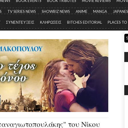
 NEWS
BOOK EVENTS
BOOK TRIBUTES
MOVIE REVIEWS
MOVIE
S
TV SERIES NEWS
SHOWBIZ NEWS
ANIME
MANGA
JAPANES
Y
ΣΥΝΕΝΤΕΥΞΕΙΣ
ΚΛΗΡΩΣΕΙΣ
BITCHES EDITORIAL
PLACES TO
αναγιωτοπουλάκης" του Νίκου