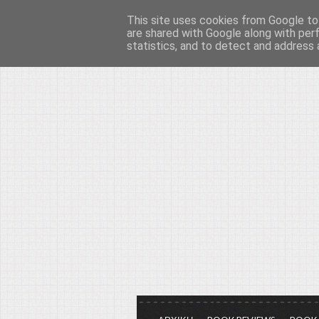
This site uses cookies from Google to 
Το μεγαλείο των Τεχ
are shared with Google along with per
statistics, and to detect and address 
Είμαστε πάντα εδώ για να μιλάμε γ