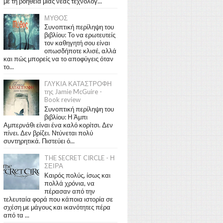
με τη βοήθεια μιας νέας τεχνολογ...
ΜΥΘΟΣ
Συνοπτική περίληψη του
βιβλίου: Το να ερωτευτείς
τον καθηγητή σου είναι
οπωσδήποτε κλισέ, αλλά
και πώς μπορείς να το αποφύγεις όταν
το...
ΓΛΥΚΙΑ ΚΑΤΑΣΤΡΟΦΗ
της Jamie McGuire -
Book review
Συνοπτική περίληψη του
βιβλίου: Η Άμπι
Αμπερνάθι είναι ένα καλό κορίτσι. Δεν
πίνει. Δεν βρίζει. Ντύνεται πολύ
συντηρητικά. Πιστεύει ό...
THE SECRET CIRCLE - Η
ΣΕΙΡΑ
Καιρός πολύς, ίσως και
πολλά χρόνια, να
πέρασαν από την
τελευταία φορά που κάποια ιστορία σε
σχέση με μάγους και ικανότητες πέρα
από τα ...