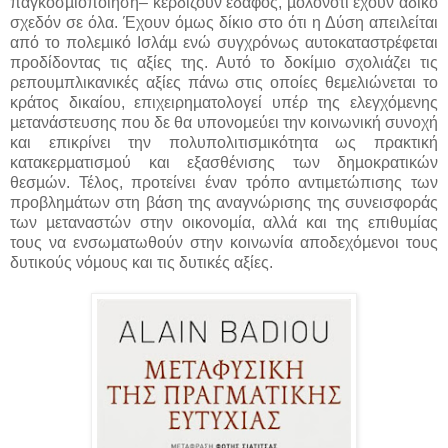
παγκοσµιοποίηση– κερδίζουν έδαφος, µολονότι έχουν άδικο
σχεδόν σε όλα. Έχουν όµως δίκιο στο ότι η Δύση απειλείται
από το πολεµικό Ισλάµ ενώ συγχρόνως αυτοκαταστρέφεται
προδίδοντας τις αξίες της. Αυτό το δοκίµιο σχολιάζει τις
ρεπουµπλικανικές αξίες πάνω στις οποίες θεµελιώνεται το
κράτος δικαίου, επιχειρηµατολογεί υπέρ της ελεγχόµενης
µετανάστευσης που δε θα υπονοµεύει την κοινωνική συνοχή
και επικρίνει την πολυπολιτισµικότητα ως πρακτική
κατακερµατισµού και εξασθένισης των δηµοκρατικών
θεσµών. Τέλος, προτείνει έναν τρόπο αντιµετώπισης των
προβληµάτων στη βάση της αναγνώρισης της συνεισφοράς
των µεταναστών στην οικονοµία, αλλά και της επιθυµίας
τους να ενσωµατωθούν στην κοινωνία αποδεχόµενοι τους
δυτικούς νόµους και τις δυτικές αξίες.