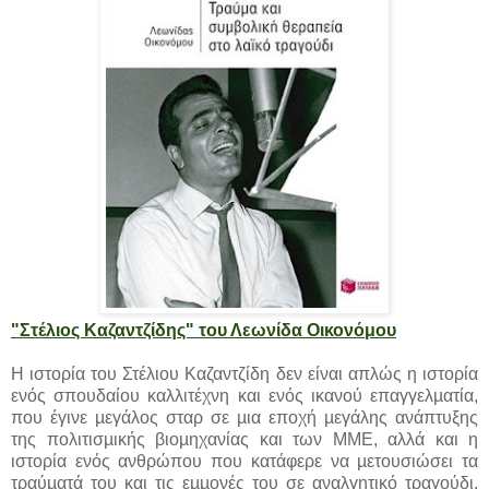
"Στέλιος Καζαντζίδης" του Λεωνίδα Οικονόμου
Η ιστορία του Στέλιου Καζαντζίδη δεν είναι απλώς η ιστορία
ενός σπουδαίου καλλιτέχνη και ενός ικανού επαγγελµατία,
που έγινε µεγάλος σταρ σε µια εποχή µεγάλης ανάπτυξης
της πολιτισµικής βιοµηχανίας και των ΜΜΕ, αλλά και η
ιστορία ενός ανθρώπου που κατάφερε να µετουσιώσει τα
τραύµατά του και τις εµµονές του σε αναλγητικό τραγούδι,