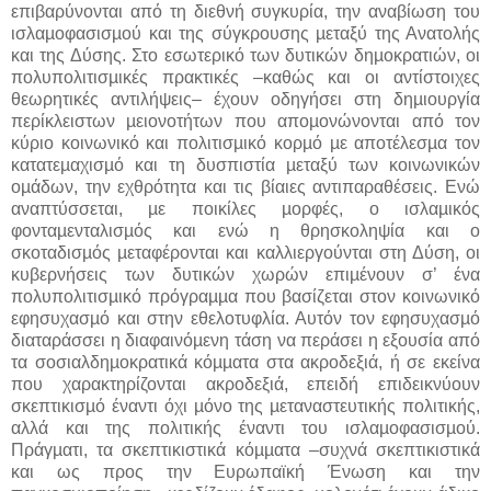
επιβαρύνονται από τη διεθνή συγκυρία, την αναβίωση του
ισλαµοφασισµού και της σύγκρουσης µεταξύ της Ανατολής
και της Δύσης. Στο εσωτερικό των δυτικών δηµοκρατιών, οι
πολυπολιτισµικές πρακτικές –καθώς και οι αντίστοιχες
θεωρητικές αντιλήψεις– έχουν οδηγήσει στη δηµιουργία
περίκλειστων µειονοτήτων που αποµονώνονται από τον
κύριο κοινωνικό και πολιτισµικό κορµό µε αποτέλεσµα τον
κατατεµαχισµό και τη δυσπιστία µεταξύ των κοινωνικών
οµάδων, την εχθρότητα και τις βίαιες αντιπαραθέσεις. Ενώ
αναπτύσσεται, µε ποικίλες µορφές, ο ισλαµικός
φονταµενταλισµός και ενώ η θρησκοληψία και ο
σκοταδισµός µεταφέρονται και καλλιεργούνται στη Δύση, οι
κυβερνήσεις των δυτικών χωρών επιµένουν σ’ ένα
πολυπολιτισµικό πρόγραµµα που βασίζεται στον κοινωνικό
εφησυχασµό και στην εθελοτυφλία. Αυτόν τον εφησυχασµό
διαταράσσει η διαφαινόµενη τάση να περάσει η εξουσία από
τα σοσιαλδηµοκρατικά κόµµατα στα ακροδεξιά, ή σε εκείνα
που χαρακτηρίζονται ακροδεξιά, επειδή επιδεικνύουν
σκεπτικισµό έναντι όχι µόνο της µεταναστευτικής πολιτικής,
αλλά και της πολιτικής έναντι του ισλαµοφασισµού.
Πράγµατι, τα σκεπτικιστικά κόµµατα –συχνά σκεπτικιστικά
και ως προς την Ευρωπαϊκή Ένωση και την