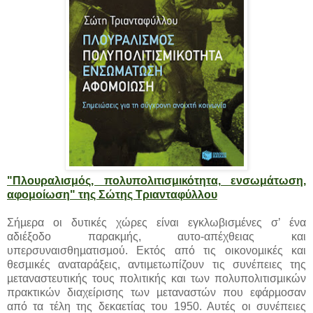
"Πλουραλισμός, πολυπολιτισμικότητα, ενσωμάτωση,
αφομοίωση" της Σώτης Τριανταφύλλου
Σήµερα οι δυτικές χώρες είναι εγκλωβισµένες σ’ ένα
αδιέξοδο παρακµής, αυτο-απέχθειας και
υπερσυναισθηµατισµού. Eκτός από τις οικονοµικές και
θεσµικές αναταράξεις, αντιµετωπίζουν τις συνέπειες της
µεταναστευτικής τους πολιτικής και των πολυπολιτισµικών
πρακτικών διαχείρισης των µεταναστών που εφάρµοσαν
από τα τέλη της δεκαετίας του 1950. Αυτές οι συνέπειες