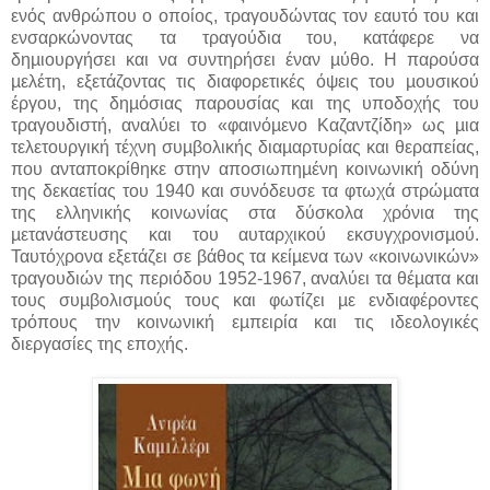
ενός ανθρώπου ο οποίος, τραγουδώντας τον εαυτό του και
ενσαρκώνοντας τα τραγούδια του, κατάφερε να
δηµιουργήσει και να συντηρήσει έναν µύθο. Η παρούσα
µελέτη, εξετάζοντας τις διαφορετικές όψεις του µουσικού
έργου, της δηµόσιας παρουσίας και της υποδοχής του
τραγουδιστή, αναλύει το «φαινόµενο Καζαντζίδη» ως µια
τελετουργική τέχνη συµβολικής διαµαρτυρίας και θεραπείας,
που ανταποκρίθηκε στην αποσιωπηµένη κοινωνική οδύνη
της δεκαετίας του 1940 και συνόδευσε τα φτωχά στρώµατα
της ελληνικής κοινωνίας στα δύσκολα χρόνια της
µετανάστευσης και του αυταρχικού εκσυγχρονισµού.
Ταυτόχρονα εξετάζει σε βάθος τα κείµενα των «κοινωνικών»
τραγουδιών της περιόδου 1952-1967, αναλύει τα θέµατα και
τους συµβολισµούς τους και φωτίζει µε ενδιαφέροντες
τρόπους την κοινωνική εµπειρία και τις ιδεολογικές
διεργασίες της εποχής.