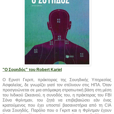
"Ο Σουηδός" του Robert Karjel
Ο Ερνστ Γκριπ, πράκτορας της Σουηδικής Υπηρεσίας
Ασφαλείας, δε γνωρίζει γιατί τον στέλνουν στις ΗΠΑ. Όταν
προσγειώνεται σε µια απόµακρη στρατιωτική βάση στη µέση
του Ινδικού Ωκεανού, η συνοδός του, η πράκτορας του FBΙ
Σόνα Φρίντµαν, του ζητά να επιβεβαιώσει εάν ένας
κρατούµενος που έχει υποστεί βασανιστήρια από τη CIA
είναι Σουηδός. Παρόλο που ο Γκριπ και η Φρίντµαν έχουν