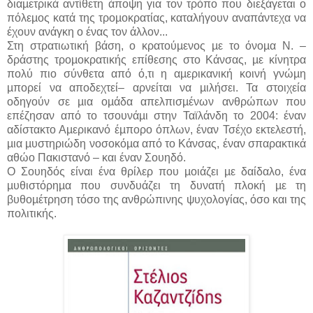
διαµετρικά αντίθετη άποψη για τον τρόπο που διεξάγεται ο
πόλεµος κατά της τροµοκρατίας, καταλήγουν αναπάντεχα να
έχουν ανάγκη ο ένας τον άλλον...
Στη στρατιωτική βάση, ο κρατούµενος µε το όνοµα Ν. –
δράστης τροµοκρατικής επίθεσης στο Κάνσας, µε κίνητρα
πολύ πιο σύνθετα από ό,τι η αµερικανική κοινή γνώµη
µπορεί να αποδεχτεί– αρνείται να µιλήσει. Τα στοιχεία
οδηγούν σε µια οµάδα απελπισµένων ανθρώπων που
επέζησαν από το τσουνάµι στην Ταϊλάνδη το 2004: έναν
αδίστακτο Αµερικανό έµπορο όπλων, έναν Τσέχο εκτελεστή,
µια µυστηριώδη νοσοκόµα από το Κάνσας, έναν σπαρακτικά
αθώο Πακιστανό – και έναν Σουηδό.
Ο Σουηδός είναι ένα θρίλερ που µοιάζει µε δαίδαλο, ένα
µυθιστόρηµα που συνδυάζει τη δυνατή πλοκή µε τη
βυθοµέτρηση τόσο της ανθρώπινης ψυχολογίας, όσο και της
πολιτικής.