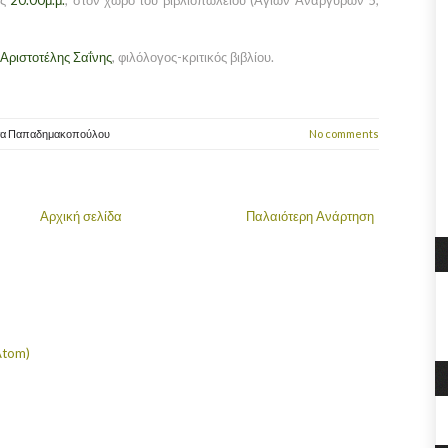
ις
20.00μ.μ.
, στον χώρο του βιβλιοπωλείου (Αγίων Αναργύρων 5,
Αριστοτέλης Σαΐνης
, φιλόλογος-κριτικός βιβλίου.
τα Παπαδημακοπούλου
No comments
Αρχική σελίδα
Παλαιότερη Ανάρτηση
Atom)