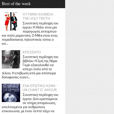
Best of the week
Η ΓΥΜΝΗ ΑΛΗΘΕΙΑ -
THE UGLY TRUTH
Συνοπτική περίληψη του
έργου: Η Abby είναι μια
παραγωγός εκπομπών
και πολύ ρομαντική. Ο Mike είναι ένας
παραδοσιακός τηλεοπτικός τύπος ο
οπ...
ΚΡΕΣΕΝΤΟ
Συνοπτική περίληψη του
βιβλίου: Η ζωή της Νόρα
Γκρέι εξακολουθεί να
απέχει πολύ από το
τέλειο. Η επιβίωση από μια απόπειρα
δολοφονίας εναντ...
ΕΝΑ ΕΡΩΤΙΚΟ ΑΣΜΑ -
UN CHANT D' AMOUR
Συνοπτική περίληψη του
έργου: Δύο κρατούμενοι
σε πλήρη απομόνωση,
απελπισμένοι για ανθρώπινη
επικοινωνία, με έναν λεπτό τοίχο να