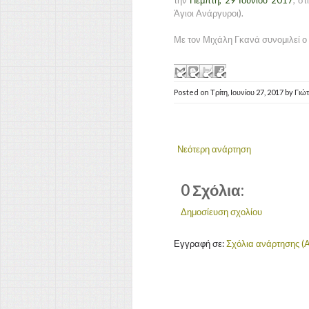
την
Πέμπτη, 29 Ιουνίου 2017
, στ
Άγιοι Ανάργυροι).
Με τον Μιχάλη Γκανά συνομιλεί ο
Posted on
Τρίτη, Ιουνίου 27, 2017
by
Γιώ
Νεότερη ανάρτηση
0 Σχόλια:
Δημοσίευση σχολίου
Εγγραφή σε:
Σχόλια ανάρτησης (