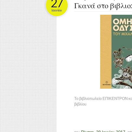
27
Γκανά στο βιβλ
Ιουνίου
Το βιβλιοπωλείο ΕΠΙΚΕΝΤΡΟΝ κα
βιβλίου