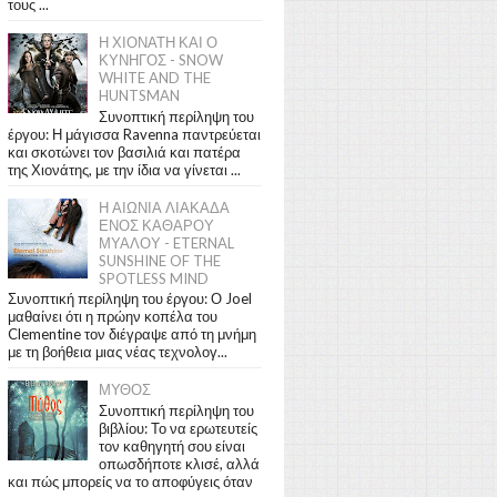
τους ...
Η ΧΙΟΝΑΤΗ ΚΑΙ Ο
ΚΥΝΗΓΟΣ - SNOW
WHITE AND THE
HUNTSMAN
Συνοπτική περίληψη του
έργου: Η μάγισσα Ravenna παντρεύεται
και σκοτώνει τον βασιλιά και πατέρα
της Χιονάτης, με την ίδια να γίνεται ...
Η ΑΙΩΝΙΑ ΛΙΑΚΑΔΑ
ΕΝΟΣ ΚΑΘΑΡΟΥ
ΜΥΑΛΟΥ - ETERNAL
SUNSHINE OF THE
SPOTLESS MIND
Συνοπτική περίληψη του έργου: Ο Joel
μαθαίνει ότι η πρώην κοπέλα του
Clementine τον διέγραψε από τη μνήμη
με τη βοήθεια μιας νέας τεχνολογ...
ΜΥΘΟΣ
Συνοπτική περίληψη του
βιβλίου: Το να ερωτευτείς
τον καθηγητή σου είναι
οπωσδήποτε κλισέ, αλλά
και πώς μπορείς να το αποφύγεις όταν