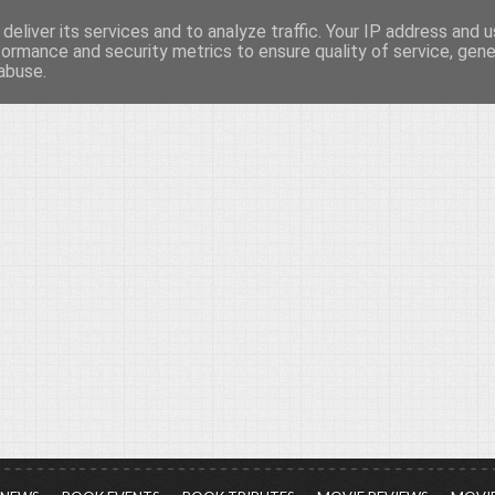
deliver its services and to analyze traffic. Your IP address and 
νών...
formance and security metrics to ensure quality of service, gen
abuse.
ια τον πολιτισμό, σε κάθε του μορφή και έκταση...