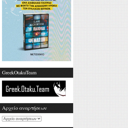
GreekOtakuTeam
Αρχείο αναρτήσεων