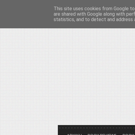
This site uses cookies from Google to 
Το μεγαλείο των Τεχ
are shared with Google along with per
statistics, and to detect and address 
Είμαστε πάντα εδώ για να μιλάμε γ