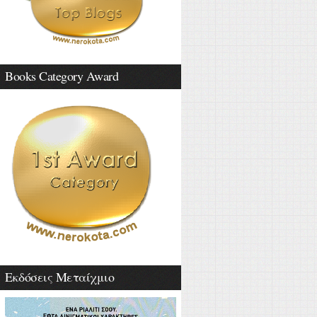
Books Category Award
Εκδόσεις Μεταίχμιο