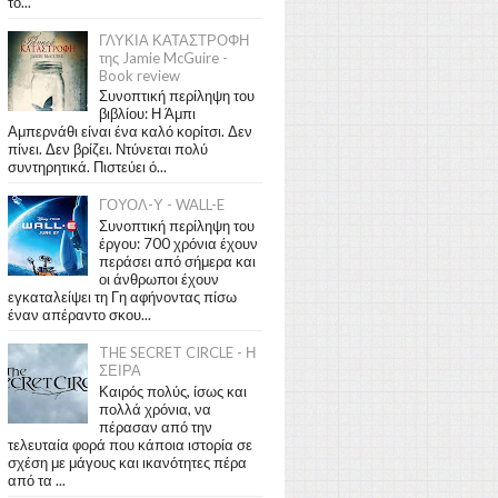
το...
ΓΛΥΚΙΑ ΚΑΤΑΣΤΡΟΦΗ
της Jamie McGuire -
Book review
Συνοπτική περίληψη του
βιβλίου: Η Άμπι
Αμπερνάθι είναι ένα καλό κορίτσι. Δεν
πίνει. Δεν βρίζει. Ντύνεται πολύ
συντηρητικά. Πιστεύει ό...
ΓΟΥΟΛ-Υ - WALL-E
Συνοπτική περίληψη του
έργου: 700 χρόνια έχουν
περάσει από σήμερα και
οι άνθρωποι έχουν
εγκαταλείψει τη Γη αφήνοντας πίσω
έναν απέραντο σκου...
THE SECRET CIRCLE - Η
ΣΕΙΡΑ
Καιρός πολύς, ίσως και
πολλά χρόνια, να
πέρασαν από την
τελευταία φορά που κάποια ιστορία σε
σχέση με μάγους και ικανότητες πέρα
από τα ...