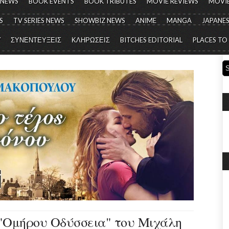
 NEWS
BOOK EVENTS
BOOK TRIBUTES
MOVIE REVIEWS
MOVIE
S
TV SERIES NEWS
SHOWBIZ NEWS
ANIME
MANGA
JAPANES
Y
ΣΥΝΕΝΤΕΥΞΕΙΣ
ΚΛΗΡΩΣΕΙΣ
BITCHES EDITORIAL
PLACES TO
"Ομήρου Οδύσσεια" του Μιχάλη