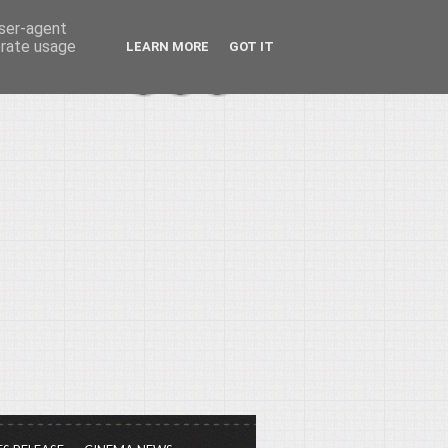
user-agent
erate usage
LEARN MORE
GOT IT