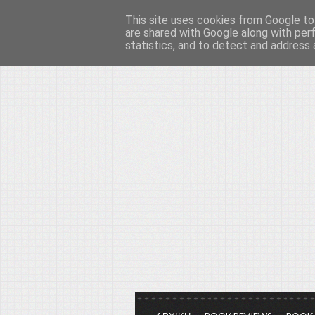
This site uses cookies from Google to 
Το μεγαλείο των Τεχ
are shared with Google along with per
statistics, and to detect and address 
Είμαστε πάντα εδώ για να μιλάμε γ