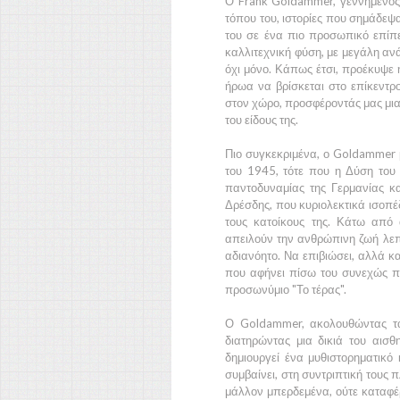
Ο Frank Goldammer, γεννημένος 
τόπου του, ιστορίες που σημάδεψ
του σε ένα πιο προσωπικό επίπ
καλλιτεχνική φύση, με μεγάλη ανά
όχι μόνο. Κάπως έτσι, προέκυψε η
ήρωα να βρίσκεται στο επίκεντ
στον χώρο, προσφέροντάς μας μια
του είδους της.
Πιο συγκεκριμένα, ο Goldammer μ
του 1945, τότε που η Δύση του Γ
παντοδυναμίας της Γερμανίας και
Δρέσδης, που κυριολεκτικά ισοπέ
τους κατοίκους της. Κάτω από 
απειλούν την ανθρώπινη ζωή λεπ
αδιανόητο. Να επιβιώσει, αλλά κ
που αφήνει πίσω του συνεχώς πτ
προσωνύμιο "Το τέρας".
Ο Goldammer, ακολουθώντας τα 
διατηρώντας μια δικιά του αισ
δημιουργεί ένα μυθιστορηματικ
συμβαίνει, στη συντριπτική τους π
μάλλον μπερδεμένα, ούτε καταφέρ