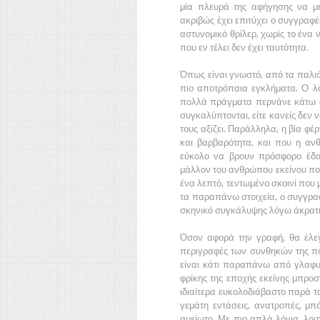
μία πλευρά της αφήγησης να μη
ακριβώς έχει επιτύχει ο συγγραφέ
αστυνομικό θρίλερ, χωρίς το ένα 
που εν τέλει δεν έχει ταυτότητα.
Όπως είναι γνωστό, από τα παλιά
πιο αποτρόπαια εγκλήματα. Ο λόγ
πολλά πράγματα περνάνε κάτω απ
συγκαλύπτονται, είτε κανείς δεν 
τους αξίζει. Παράλληλα, η βία φέρ
και βαρβαρότητα, και που η αν
εύκολο να βρουν πρόσφορο έδα
μάλλον του ανθρώπου εκείνου που
ένα λεπτό, τεντωμένο σκοινί που 
τα παραπάνω στοιχεία, ο συγγραφέ
σκηνικό συγκάλυψης λόγω άκρατη
Όσον αφορά την γραφή, θα έλεγ
περιγραφές των συνθηκών της πό
είναι κάτι παραπάνω από γλαφυ
φρίκης της εποχής εκείνης μπροσ
ιδιαίτερα ευκολοδιάβαστο παρά το
γεμάτη εντάσεις, ανατροπές, μπ
αμείωτο. Με πιο απλά λόγια, λοιπ