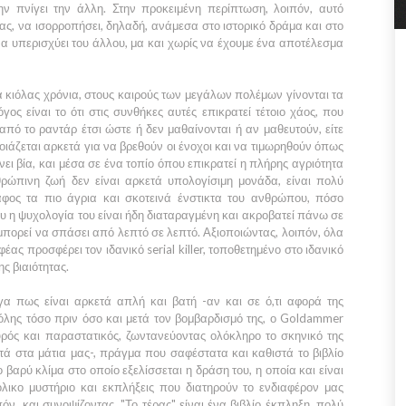
ν πνίγει την άλλη. Στην προκειμένη περίπτωση, λοιπόν, αυτό
ας, να ισορροπήσει, δηλαδή, ανάμεσα στο ιστορικό δράμα και στο
να υπερισχύει του άλλου, μα και χωρίς να έχουμε ένα αποτέλεσμα
 κιόλας χρόνια, στους καιρούς των μεγάλων πολέμων γίνονται τα
ος είναι το ότι στις συνθήκες αυτές επικρατεί τέτοιο χάος, που
ό το ραντάρ έτσι ώστε ή δεν μαθαίνονται ή αν μαθευτούν, είτε
νοιάζεται αρκετά για να βρεθούν οι ένοχοι και να τιμωρηθούν όπως
νει βία, και μέσα σε ένα τοπίο όπου επικρατεί η πλήρης αγριότητα
θρώπινη ζωή δεν είναι αρκετά υπολογίσιμη μονάδα, είναι πολύ
φος τα πιο άγρια και σκοτεινά ένστικτα του ανθρώπου, πόσο
 η ψυχολογία του είναι ήδη διαταραγμένη και ακροβατεί πάνω σε
μπορεί να σπάσει από λεπτό σε λεπτό. Αξιοποιώντας, λοιπόν, όλα
ας προσφέρει τον ιδανικό serial killer, τοποθετημένο στο ιδανικό
ς βιαιότητας.
α πως είναι αρκετά απλή και βατή -αν και σε ό,τι αφορά της
λης τόσο πριν όσο και μετά τον βομβαρδισμό της, ο Goldammer
ρός και παραστατικός, ζωντανεύοντας ολόκληρο το σκηνικό της
τά στα μάτια μας-, πράγμα που σαφέστατα και καθιστά το βιβλίο
 βαρύ κλίμα στο οποίο εξελίσσεται η δράση του, η οποία και είναι
όλικο μυστήριο και εκπλήξεις που διατηρούν το ενδιαφέρον μας
όν, και συνοψίζοντας, "Το τέρας" είναι ένα βιβλίο έκπληξη, πολύ