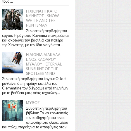
τους ...
Η ΧΙΟΝΑΤΗ ΚΑΙ Ο
ΚΥΝΗΓΟΣ - SNOW
WHITE AND THE
HUNTSMAN
Συνοπτική περίληψη του
έργου: Η μάγισσα Ravenna παντρεύεται
και σκοτώνει τον βασιλιά και πατέρα
της Χιονάτης, με την ίδια να γίνεται ...
Η ΑΙΩΝΙΑ ΛΙΑΚΑΔΑ
ΕΝΟΣ ΚΑΘΑΡΟΥ
ΜΥΑΛΟΥ - ETERNAL
SUNSHINE OF THE
SPOTLESS MIND
Συνοπτική περίληψη του έργου: Ο Joel
μαθαίνει ότι η πρώην κοπέλα του
Clementine τον διέγραψε από τη μνήμη
με τη βοήθεια μιας νέας τεχνολογ...
ΜΥΘΟΣ
Συνοπτική περίληψη του
βιβλίου: Το να ερωτευτείς
τον καθηγητή σου είναι
οπωσδήποτε κλισέ, αλλά
και πώς μπορείς να το αποφύγεις όταν