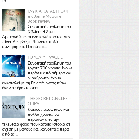
το...
ΓΛΥΚΙΑ ΚΑΤΑΣΤΡΟΦΗ
της Jamie McGuire -
Book review
Συνοπτική περίληψη του
βιβλίου: Η Άμπι
Αμπερνάθι είναι ένα καλό κορίτσι. Δεν
πίνει. Δεν βρίζει. Ντύνεται πολύ
συντηρητικά. Πιστεύει ό...
ΓΟΥΟΛ-Υ - WALL-E
Συνοπτική περίληψη του
έργου: 700 χρόνια έχουν
περάσει από σήμερα και
οι άνθρωποι έχουν
εγκαταλείψει τη Γη αφήνοντας πίσω
έναν απέραντο σκου...
THE SECRET CIRCLE - Η
ΣΕΙΡΑ
Καιρός πολύς, ίσως και
πολλά χρόνια, να
πέρασαν από την
τελευταία φορά που κάποια ιστορία σε
σχέση με μάγους και ικανότητες πέρα
από τα ...