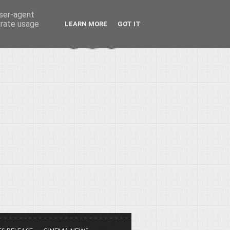
user-agent
erate usage
LEARN MORE
GOT IT