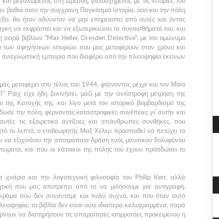
και μεγαλωμένος στη Δρέσδη, γαλουχημένος με τις ιστορίες του
αν βαθιά τόσο την σύγχρονη Παγκόσμια Ιστορία, όσο και την πόλη
εδο, θα ήταν αδύνατον να μην επηρεαστεί από αυτές και όντας
γκη να εκφραστεί και να εξωτερικεύσει τα συναισθήματά του, και
 σειρά βιβλίων "Max Heller, Dresden Detective", με τον ομώνυμο
ρο των αφηγήσεων ιστοριών που μας μεταφέρουν στον χρόνο και
 αναγνωστική εμπειρία που διαφέρει από την πλειοψηφία εκείνων
άς μεταφέρει στο τέλος του 1944, φτάνοντας μέχρι και τον Μάιο
' Ράιχ είχε ήδη ξεκινήσει, μαζί με την αντίστροφη μέτρηση της
 της Κατοχής της, και λίγο μετά τον ιστορικό βομβαρδισμό της
δωσε την πόλη, φέρνοντας καταστροφικές συνέπειες γι' αυτήν και
αυτές τις εξαιρετικά αντίξοες και απάνθρωπες συνθήκες, που
τό το λεπτό, ο επιθεωρητής Μαξ Χέλερ προσπαθεί να πετύχει το
αι να εξιχνιάσει την αποτρόπαια δράση ενός μανιακού δολοφόνου
ώματα, και που οι κάτοικοι της πόλης τού έχουν προσδώσει το
χνάρια και την λογοτεχνική φιλοσοφία του Philip Kerr, αλλά
θητική που μας αποτρέπει από το να μιλήσουμε για αντιγραφή,
ό κράμα που δεν συναντάμε και πολύ συχνά, και που όταν αυτό
λειοψηφία, τα βιβλία δεν είναι ούτε ιδιαίτερα καλογραμμένα, παρά
νουν να διατηρήσουν τις απαραίτητες ισορροπίες προκειμένου η