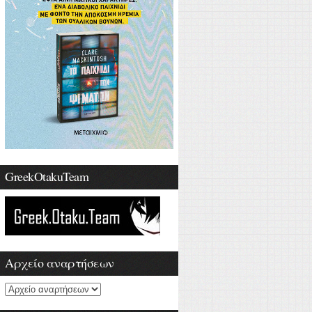
GreekOtakuTeam
Αρχείο αναρτήσεων