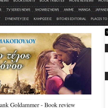
 NEWS
BOOK EVENTS
BOOK TRIBUTES
MOVIE REVIEWS
MOVIE
S
TV SERIES NEWS
SHOWBIZ NEWS
ANIME
MANGA
JAPANES
Y
ΣΥΝΕΝΤΕΥΞΕΙΣ
ΚΛΗΡΩΣΕΙΣ
BITCHES EDITORIAL
PLACES TO
nk Goldammer - Book review