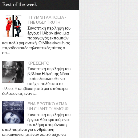
Best of the week
Η ΓΥΜΝΗ ΑΛΗΘΕΙΑ -
THE UGLY TRUTH
Συνοπτική περίληψη του
έργου: Η Abby είναι μια
παραγωγός εκπομπών
και πολύ ρομαντική. Ο Mike είναι ένας
παραδοσιακός τηλεοπτικός τύπος ο
οπ...
ΚΡΕΣΕΝΤΟ
Συνοπτική περίληψη του
βιβλίου: Η ζωή της Νόρα
Γκρέι εξακολουθεί να
απέχει πολύ από το
τέλειο. Η επιβίωση από μια απόπειρα
δολοφονίας εναντ...
ΕΝΑ ΕΡΩΤΙΚΟ ΑΣΜΑ -
UN CHANT D' AMOUR
Συνοπτική περίληψη του
έργου: Δύο κρατούμενοι
σε πλήρη απομόνωση,
απελπισμένοι για ανθρώπινη
επικοινωνία, με έναν λεπτό τοίχο να