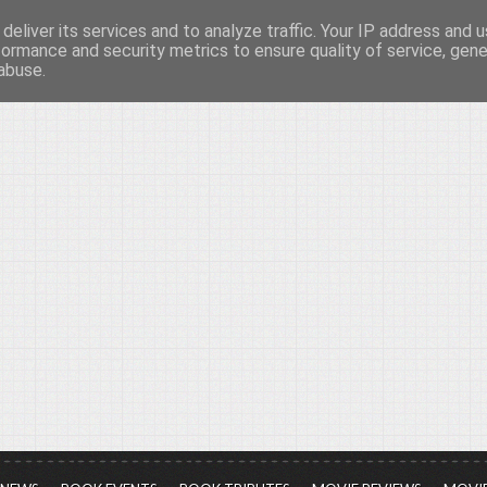
deliver its services and to analyze traffic. Your IP address and 
νών...
formance and security metrics to ensure quality of service, gen
abuse.
ια τον πολιτισμό, σε κάθε του μορφή και έκταση...