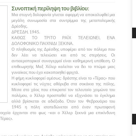
Συνοπτική περίληψη του βιβλίου:
Μια στυγνή δολοφονία γίνεται αφορμή να αποκαλυφθεί μια
μεγάλη συνωμοσία στα συντρίμμια της μεταπολεμικής
Δρέσδης.
ΔΡΕΣΔΗ, 1945.
ΚΑΘΩΣ ΤΟ ΤΡΙΤΟ ΡΑΪΧ ΤΕΛΕΙΩΝΕΙ, ΕΝΑ
ΔΟΛΟΦΟΝΙΚΟ ΠΑΙΧΝΙΔΙ ΞΕΚΙΝΑ.
Ο πληθυσμός της Δρέσδης υποφέρει από τον πόλεμο που
δεν λέει να τελειώσει και από τις στερήσεις. Οι
αντιαεροπορικοί συναγερμοί είναι καθημερινή υπόθεση. Ο
επιθεωρητής Μαξ Χέλερ καλείται να δει το πτώμα μιας
γυναίκας που έχει κακοποιηθεί φριχτά.
Η φήμη κυκλοφορεί αμέσως: δράστης είναι το «Τέρας» που
κυκλοφορεί τις νύχτες αθόρυβα στα σοκάκια της πόλης.
Μέσα στο χάος που επικρατεί τον τελευταίο χειμώνα του
πολέμου, ο Χέλερ προσπαθεί να εξιχνιάσει το έγκλημα
αλλά βρίσκεται σε αδιέξοδο. Όταν τον Φεβρουάριο του
1945 η πόλη ισοπεδώνεται από έναν πρωτοφανή
τοιχεία έρχονται στο φως –και ο Χέλερ ξεκινά μια επικίνδυνη
Τέρας».