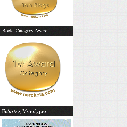
Books Category Award
Εκδόσεις Μεταίχμιο