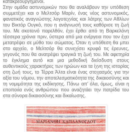
κατακρεουργημένοι.
Στην ομάδα αστυνομικών που θα αναλάβουν την υπόθεση
συμμετέχει και ο Μελτσόρ Μαρίν, ένας νέος αστυνομικός,
φανατικός αναγνώστης λογοτεχνίας και λάτρης των Αθλίων
του Βικτόρ Ουγκό, που η ανάγνωσή τους καθόρισε τη ζωή
του. Με σκοτεινό παρελθόν, έχει έρθει από τη Βαρκελόνη
τέσσερα χρόνια πριν, ύστερα από μια ενέργεια που τον έχει
μετατρέψει σε μύθο του σώματος. Όταν η υπόθεση θα μπει
στο αρχείο, ο Μελτσόρ θα συνεχίσει κρυφά τις έρευνες,
γεγονός που θα ανατρέψει τραγικά τη ζωή του. Με αφετηρία
το έγκλημα αυτό και μια μεθοδική διείσδυση στους
αυθεντικούς χαρακτήρες των ηρώων και τα ίχνη της ιστορίας
στη ζωή τους, το Τέρρα Άλτα είναι ένας στοχασμός για την
αξία του νόμου, την αποτελεσματικότητα της δικαιοσύνης και
τη νομιμότητα της εκδίκησης. Πάνω απ’ όλα, όμως, είναι η
εποποιία ενός ανθρώπου που αναζητάει την πατρίδα του
στα σύνορα δικαιοσύνης και δικαίωσης.