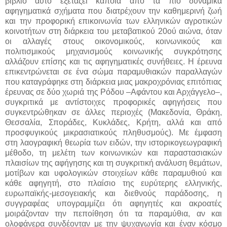
βιβλίο αυτό εξετάζει κάποια από τα πιο δυναμικά
αφηγηματικά σχήματα που διατρέχουν την καθημερινή ζωή
και την προφορική επικοινωνία των ελληνικών αγροτικών
κοινοτήτων στη διάρκεια του μεταβατικού 20ού αιώνα, όταν
οι αλλαγές στους οικονομικούς, κοινωνικούς και
πολιτισμικούς μηχανισμούς κοινωνικής συγκρότησης
αλλάζουν επίσης και τις αφηγηματικές συνήθειες. Η έρευνα
επικεντρώνεται σε ένα σώμα παραμυθιακών παραλλαγών
που καταγράφηκε στη διάρκεια μιας μακροχρόνιας επιτόπιας
έρευνας σε δύο χωριά της Ρόδου –Αφάντου και Αρχάγγελο–,
συγκριτικά με αντίστοιχες προφορικές αφηγήσεις που
συγκεντρώθηκαν σε άλλες περιοχές (Μακεδονία, Θράκη,
Θεσσαλία, Σποράδες, Κυκλάδες, Κρήτη, αλλά και από
προσφυγικούς μικρασιατικούς πληθυσμούς). Με έμφαση
στη λαογραφική θεωρία των ειδών, την ιστορικογεωγραφική
μέθοδο, τη μελέτη των κοινωνικών και παραστασιακών
πλαισίων της αφήγησης και τη συγκριτική ανάλυση θεμάτων,
μοτίβων και υφολογικών στοιχείων κάθε παραμυθιού και
κάθε αφηγητή, στο πλαίσιο της ευρύτερης ελληνικής,
ευρωπαϊκής-μεσογειακής και διεθνούς παράδοσης, η
συγγραφέας υπογραμμίζει ότι αφηγητές και ακροατές
μοιράζονταν την πεποίθηση ότι τα παραμύθια, αν και
ολοφάνερα συνδέονταν με την ψυχαγωγία και έναν κόσμο