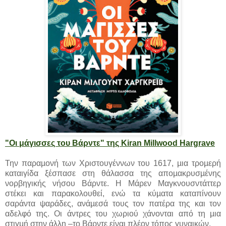
"Οι μάγισσες του Βάρντε" της Kiran Millwood Hargrave
Την παραµονή των Χριστουγέννων του 1617, µια τροµερή
καταιγίδα ξέσπασε στη θάλασσα της αποµακρυσµένης
νορβηγικής νήσου Βάρντε. Η Μάρεν Μαγκνουσντάττερ
στέκει και παρακολουθεί, ενώ τα κύµατα καταπίνουν
σαράντα ψαράδες, ανάµεσά τους τον πατέρα της και τον
αδελφό της. Οι άντρες του χωριού χάνονται από τη µια
στιγµή στην άλλη –το Βάρντε είναι πλέον τόπος γυναικών.