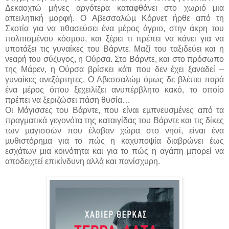
Δεκαοχτώ µήνες αργότερα καταφθάνει στο χωριό µια
απειλητική µορφή. O Αβεσσαλώµ Κόρνετ ήρθε από τη
Σκοτία για να τιθασεύσει ένα µέρος άγριο, στην άκρη του
πολιτισµένου κόσµου, και ξέρει τι πρέπει να κάνει για να
υποτάξει τις γυναίκες του Βάρντε. Μαζί του ταξιδεύει και η
νεαρή του σύζυγος, η Ούρσα. Στο Βάρντε, και στο πρόσωπο
της Μάρεν, η Ούρσα βρίσκει κάτι που δεν έχει ξαναδεί –
γυναίκες ανεξάρτητες. Ο Αβεσσαλώµ όµως δε βλέπει παρά
ένα µέρος όπου ξεχειλίζει ανυπέρβλητο κακό, το οποίο
πρέπει να ξεριζώσει πάση θυσία…
Οι Μάγισσες του Βάρντε, που είναι εµπνευσµένες από τα
πραγµατικά γεγονότα της καταιγίδας του Βάρντε και τις δίκες
των µαγισσών που έλαβαν χώρα στο νησί, είναι ένα
µυθιστόρηµα για το πώς η καχυποψία διαβρώνει έως
εσχάτων µια κοινότητα και για το πώς η αγάπη µπορεί να
αποδειχτεί επικίνδυνη αλλά και πανίσχυρη.