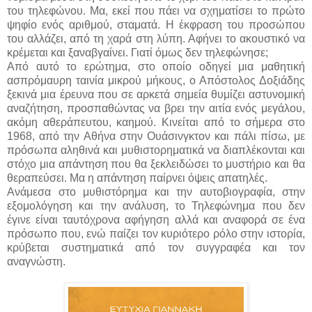
του τηλεφώνου. Μα, εκεί που πάει να σχηματίσει το πρώτο
ψηφίο ενός αριθμού, σταματά. Η έκφραση του προσώπου
του αλλάζει, από τη χαρά στη λύπη. Αφήνει το ακουστικό να
κρέμεται και ξαναβγαίνει. Γιατί όμως δεν τηλεφώνησε;
Από αυτό το ερώτημα, στο οποίο οδηγεί μια μαθητική
ασπρόμαυρη ταινία μικρού μήκους, ο Απόστολος Δοξιάδης
ξεκινά μια έρευνα που σε αρκετά σημεία θυμίζει αστυνομική
αναζήτηση, προσπαθώντας να βρει την αιτία ενός μεγάλου,
ακόμη αθεράπευτου, καημού. Κινείται από το σήμερα στο
1968, από την Αθήνα στην Ουάσινγκτον και πάλι πίσω, με
πρόσωπα αληθινά και μυθιστορηματικά να διαπλέκονται και
στόχο μια απάντηση που θα ξεκλειδώσει το μυστήριο και θα
θεραπεύσει. Μα η απάντηση παίρνει όψεις απατηλές.
Ανάμεσα στο μυθιστόρημα και την αυτοβιογραφία, στην
εξομολόγηση και την ανάλυση, το Τηλεφώνημα που δεν
έγινε είναι ταυτόχρονα αφήγηση αλλά και αναφορά σε ένα
πρόσωπο που, ενώ παίζει τον κυριότερο ρόλο στην ιστορία,
κρύβεται συστηματικά από τον συγγραφέα και τον
αναγνώστη.