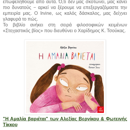
επωφεληθούμε από αυτά. Ό,τι δεν μας σκοτώνει, μας κάνει
πιο δυνατούς − αρκεί να ξέρουμε να επεξεργαζόμαστε την
εμπειρία μας. Ο Irvine, ως καλός δάσκαλος, μας δείχνει
γλαφυρά το πώς.
Το βιβλίο ανήκει στη σειρά φιλοσοφικών κειμένων
«Στοχαστικός βίος» που διευθύνει ο Χαρίδημος Κ. Τσούκας.
"Η Αμαλία βαριέται" των Αλεξίας Βερνίκου & Φωτεινής
Τίκκου