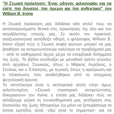
"Η Στωική πρόκληση: Ένας οδηγός φιλοσοφίας για να
είστε πιο δυνατοί, πιο ήρεμοι και πιο ανθεκτικοί" του
William B. Irvine
Η Στωική πρόκληση μας διδάσκει κάτι απλό: πώς να
ανταποκρινόμαστε θετικά στις προκλήσεις της όλο και πιο
απρόβλεπτης εποχής μας. Σε αυτόν τον πρακτικό,
αναζωογονητικά αισιόδοξο οδηγό, ο φιλόσοφος William B.
Irvine εξηγεί πώς η Στωική σοφία αιώνων μπορεί να μας
βοηθήσει να αντιμετωπίσουμε καλύτερα τα προβλήματά μας
− από το καθημερινό άγχος μέχρι τα υπαρξιακά διλήμματα
της ζωής. Το βιβλίο συνδυάζει με μοναδικό τρόπο γνώσεις
από αρχαίους Στωικούς, όπως ο Μάρκος Αυρήλιος, ο
Σενέκας και ο Επίκτητος, με τεχνικές όπως η αγκύρωση και
η πλαισίωση, που αναδείχθηκαν από τη σύγχρονη
ψυχολογική έρευνα.
Το αποτέλεσμα είναι η εκπληκτικά απλή πλην όμως
εκλεπτυσμένη «Στωική στρατηγική αντιμετώπισης
δοκιμασιών» του Irvine, η οποία μας διδάσκει πώς να
αλλάξουμε ριζικά τη συναισθηματική μας αντίδραση στις
δυσκολίες της ζωής: Mπορούμε όχι μόνο να ξεπεράσουμε τα
όποια εμπόδια, αλλά −εδώ είναι το σημαντικό− και να