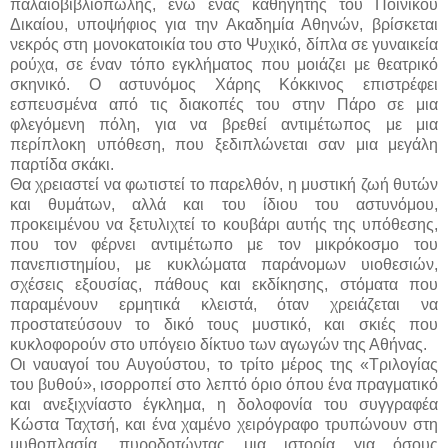
παλαιοβιβλιοπώλης, ενώ ένας καθηγητής του Ποινικού
Δικαίου, υποψήφιος για την Ακαδημία Αθηνών, βρίσκεται
νεκρός στη μονοκατοικία του στο Ψυχικό, δίπλα σε γυναικεία
ρούχα, σε έναν τόπο εγκλήματος που μοιάζει με θεατρικό
σκηνικό. Ο αστυνόμος Χάρης Κόκκινος επιστρέφει
εσπευσμένα από τις διακοπές του στην Πάρο σε μια
φλεγόμενη πόλη, για να βρεθεί αντιμέτωπος με μια
περίπλοκη υπόθεση, που ξεδιπλώνεται σαν μια μεγάλη
παρτίδα σκάκι.
Θα χρειαστεί να φωτιστεί το παρελθόν, η μυστική ζωή θυτών
και θυμάτων, αλλά και του ίδιου του αστυνόμου,
προκειμένου να ξετυλιχτεί το κουβάρι αυτής της υπόθεσης,
που τον φέρνει αντιμέτωπο με τον μικρόκοσμο του
πανεπιστημίου, με κυκλώματα παράνομων υιοθεσιών,
σχέσεις εξουσίας, πάθους και εκδίκησης, στόματα που
παραμένουν ερμητικά κλειστά, όταν χρειάζεται να
προστατεύσουν το δικό τους μυστικό, και σκιές που
κυκλοφορούν στο υπόγειο δίκτυο των αγωγών της Αθήνας.
Οι ναυαγοί του Αυγούστου, το τρίτο μέρος της «Τριλογίας
του βυθού», ισορροπεί στο λεπτό όριο όπου ένα πραγματικό
και ανεξιχνίαστο έγκλημα, η δολοφονία του συγγραφέα
Κώστα Ταχτσή, και ένα χαμένο χειρόγραφο τρυπώνουν στη
μυθοπλασία, πυροδοτώντας μια ιστορία για όσους