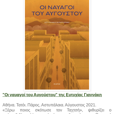
"Οι ναυαγοί του Αυγούστου" της Ευτυχίας Γιαννάκη
Αθήνα. Τατόι. Πάρος. Αστυπάλαια. Αύγουστος 2021.
«Ξέρω ποιος σκότωσε τον Ταχτσή», ψιθυρίζει ο