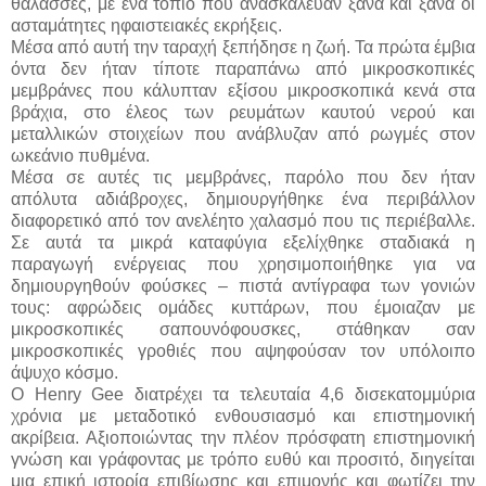
θάλασσες, με ένα τοπίο που ανασκάλευαν ξανά και ξανά οι
ασταμάτητες ηφαιστειακές εκρήξεις.
Μέσα από αυτή την ταραχή ξεπήδησε η ζωή. Τα πρώτα έμβια
όντα δεν ήταν τίποτε παραπάνω από μικροσκοπικές
μεμβράνες που κάλυπταν εξίσου μικροσκοπικά κενά στα
βράχια, στο έλεος των ρευμάτων καυτού νερού και
μεταλλικών στοιχείων που ανάβλυζαν από ρωγμές στον
ωκεάνιο πυθμένα.
Μέσα σε αυτές τις μεμβράνες, παρόλο που δεν ήταν
απόλυτα αδιάβροχες, δημιουργήθηκε ένα περιβάλλον
διαφορετικό από τον ανελέητο χαλασμό που τις περιέβαλλε.
Σε αυτά τα μικρά καταφύγια εξελίχθηκε σταδιακά η
παραγωγή ενέργειας που χρησιμοποιήθηκε για να
δημιουργηθούν φούσκες – πιστά αντίγραφα των γονιών
τους: αφρώδεις ομάδες κυττάρων, που έμοιαζαν με
μικροσκοπικές σαπουνόφουσκες, στάθηκαν σαν
μικροσκοπικές γροθιές που αψηφούσαν τον υπόλοιπο
άψυχο κόσμο.
O Henry Gee διατρέχει τα τελευταία 4,6 δισεκατομμύρια
χρόνια με μεταδοτικό ενθουσιασμό και επιστημονική
ακρίβεια. Αξιοποιώντας την πλέον πρόσφατη επιστημονική
γνώση και γράφοντας με τρόπο ευθύ και προσιτό, διηγείται
μια επική ιστορία επιβίωσης και επιμονής και φωτίζει την