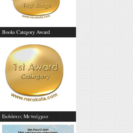
Books Category Award
Εκδόσεις Μεταίχμιο