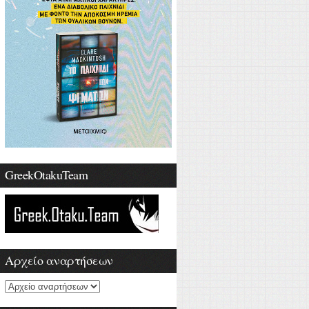
GreekOtakuTeam
Αρχείο αναρτήσεων