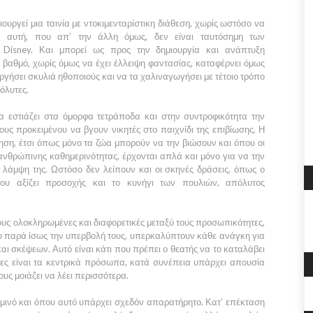
ουργεί μια ταινία με ντοκιμενταρίστικη διάθεση, χωρίς ωστόσο να
ία αυτή, που απ’ την άλλη όμως, δεν είναι ταυτόσημη των
ς
Disney.
Και μπορεί ως προς την δημιουργία και ανάπτυξη
 βαθμό, χωρίς όμως να έχει έλλειψη φαντασίας, καταφέρνει όμως
ργήσει σκυλιά ηθοποιούς και να τα χαλιναγωγήσει με τέτοιο τρόπο
πόλυτες.
ία εστιάζει στα όμορφα τετράποδα και στην συντροφικότητα την
υς προκειμένου να βγουν νικητές στο παιχνίδι της επιβίωσης. Η
ση, έτσι όπως μόνο τα ζώα μπορούν να την βιώσουν και όπου οι
ανθρώπινης καθημερινότητας, έρχονται απλά και μόνο για να την
 λάμψη της. Ωστόσο δεν λείπουν και οι σκηνές δράσεις, όπως ο
ου αξίζει προσοχής και το κυνήγι των πουλιών, απόλυτος
.
υς ολοκληρωμένες και διαφορετικές μεταξύ τους προσωπικότητες,
ου παρά ίσως την υπερβολή τους, υπερκαλύπτουν κάθε ανάγκη για
ι σκέψεων. Αυτό είναι κάτι που πρέπει ο θεατής να το καταλάβει
ωες είναι τα κεντρικά πρόσωπα, κατά συνέπεια υπάρχει απουσία
υς μοιάζει να λέει περισσότερα.
αμινό και όπου αυτό υπάρχει σχεδόν απαρατήρητο. Κατ’ επέκταση