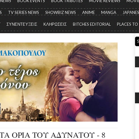
 NEWS
BOOK EVENTS
BOOK TRIBUTES
MOVIE REVIEWS
MOVIE
S
TV SERIES NEWS
SHOWBIZ NEWS
ANIME
MANGA
JAPANES
Y
ΣΥΝΕΝΤΕΥΞΕΙΣ
ΚΛΗΡΩΣΕΙΣ
BITCHES EDITORIAL
PLACES TO
ΤΑ ΟΡΙΑ ΤΟΥ ΑΔΥΝΑΤΟΥ - 8