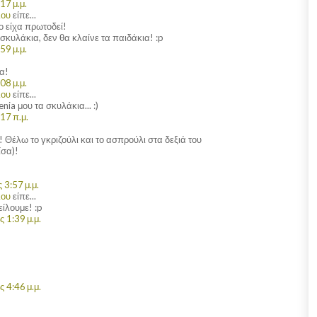
17 μ.μ.
λου
είπε...
ο είχα πρωτοδεί!
σκυλάκια, δεν θα κλαίνε τα παιδάκια! :p
59 μ.μ.
ια!
08 μ.μ.
λου
είπε...
ia μου τα σκυλάκια... :)
17 π.μ.
 Θέλω το γκριζούλι και το ασπρούλι στα δεξιά του
ίσα)!
 3:57 μ.μ.
λου
είπε...
ίλουμε! :p
 1:39 μ.μ.
 4:46 μ.μ.