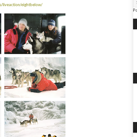
s/liveaction/eightbelow/
P