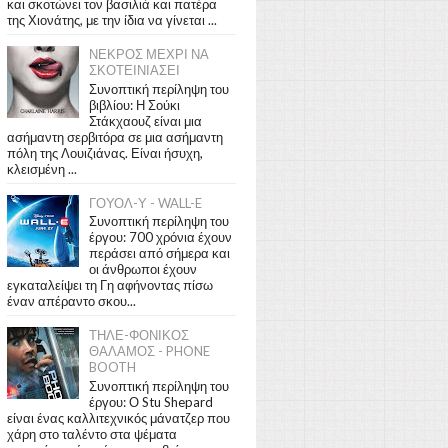
και σκοτώνει τον βασιλιά και πατέρα
της Χιονάτης, με την ίδια να γίνεται ...
ΝΕΚΡΟΣ ΜΕΧΡΙ ΝΑ
ΣΚΟΤΕΙΝΙΑΣΕΙ
Συνοπτική περίληψη του
βιβλίου: Η Σούκι
Στάκχαουζ είναι μια
ασήμαντη σερβιτόρα σε μια ασήμαντη
πόλη της Λουιζιάνας. Είναι ήσυχη,
κλεισμένη ...
ΓΟΥΟΛ-Υ - WALL-E
Συνοπτική περίληψη του
έργου: 700 χρόνια έχουν
περάσει από σήμερα και
οι άνθρωποι έχουν
εγκαταλείψει τη Γη αφήνοντας πίσω
έναν απέραντο σκου...
ΤΗΛΕ-ΦΟΝΙΚΟΣ
ΘΑΛΑΜΟΣ - PHONE
BOOTH
Συνοπτική περίληψη του
έργου: Ο Stu Shepard
είναι ένας καλλιτεχνικός μάνατζερ που
χάρη στο ταλέντο στα ψέματα