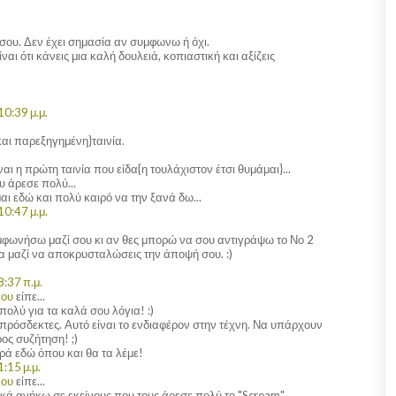
σου. Δεν έχει σημασία αν συμφωνω ή όχι.
ναι ότι κάνεις μια καλή δουλειά, κοπιαστική και αξίζεις
0:39 μ.μ.
και παρεξηγημένη}ταινία.
ίναι η πρώτη ταινία που είδα{η τουλάχιστον έτσι θυμάμαι}...
υ άρεσε πολύ...
αι εδώ και πολύ καιρό να την ξανά δω...
0:47 μ.μ.
φωνήσω μαζί σου κι αν θες μπορώ να σου αντιγράψω το Νο 2
όλα μαζί να αποκρυσταλώσεις την άποψή σου. :)
:37 π.μ.
λου
είπε...
πολύ για τα καλά σου λόγια! :)
ευπρόσδεκτες. Αυτό είναι το ενδιαφέρον στην τέχνη. Να υπάρχουν
ος συζήτηση! ;)
ά εδώ όπου και θα τα λέμε!
:15 μ.μ.
λου
είπε...
κά ανήκω σε εκείνους που τους άρεσε πολύ το "Scream".