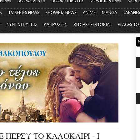
 NEWS
BOOK EVENTS
BOOK TRIBUTES
MOVIE REVIEWS
MOVIE
S
TV SERIES NEWS
SHOWBIZ NEWS
ANIME
MANGA
JAPANES
Y
ΣΥΝΕΝΤΕΥΞΕΙΣ
ΚΛΗΡΩΣΕΙΣ
BITCHES EDITORIAL
PLACES TO
 ΠΕΡΣΥ ΤΟ ΚΑΛΟΚΑΙΡΙ - I