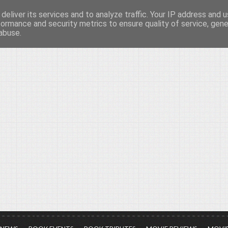
deliver its services and to analyze traffic. Your IP address and 
νών...
formance and security metrics to ensure quality of service, gen
abuse.
ια τον πολιτισμό, σε κάθε του μορφή και έκταση...