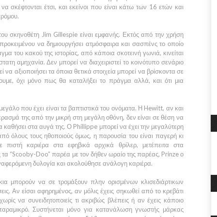
 να σκέφτονται έτσι, και εκείνοι που είναι κάτω των 16 ετών και
τρόμου.
του σκηνοθέτη
Jim Gillespie
είναι εμφανής. Εκτός από την χρήση
προκειμένου να δημιουργήσει ατμόσφαιρα και σασπένς το οποίο
μα του κακού της ιστορίας, από κάποια σκοτεινή γωνιά, κινείται
ατη αμηχανία. Δεν μπορεί να διαχειριστεί το κοινότυπο σενάριο
εί να αξιοποιήσει τα όποια θετικά στοιχεία μπορεί να βρίσκοντα σε
ουμε, όχι μόνο πως θα καταλήξει το πράγμα αλλά, και ότι μια
μεγάλο που έχει είναι τα βαπτιστικά του ονόματα. Η
Hewitt,
αν και
έρασμά της από την μικρή στη μεγάλη οθόνη, δεν είναι σε θέση να
να καθήσει στα αυγά της. Ο
Phillippe
μπορεί να έχει την μεγαλύτερη
πό όλους τους ηθοποιούς όμως, η παρουσία του είναι παγερή κι
ε πιστή καριέρα στα εφηβικά αρχικά θρίλερ, μετέπειτα στα
ς τα
“Scooby-Doo”
παρέα με τον δήθεν ωραίο της παρέας,
Prinze
ο
ναφερόμενη δυλογία και ακολούθησε ανάλογη καριέρα.
άκια μπορούν να σε τρομάξουν πλην ορισμένων κλισεδιάρτικων
εις. Αν είσαι αφηρημένος, αν μόλις έχεις σηκωθεί από το κρεβάτι
 χωρίς να συνειδητοποιείς τι ακριβώς βλέπεις ή αν έχεις κάποιο
 παραμικρό. Συστήνεται μόνο για κατανάλωση γνωστής μάρκας