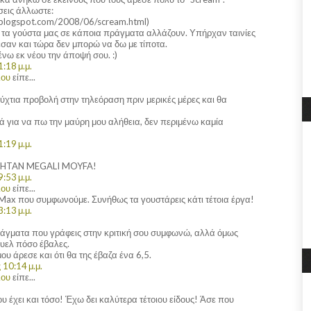
σεις άλλωστε:
y.blogspot.com/2008/06/scream.html)
ια τα γούστα μας σε κάποια πράγματα αλλάζουν. Υπήρχαν ταινίες
σαν και τώρα δεν μπορώ να δω με τίποτα.
ένω εκ νέου την άποψή σου. :)
:18 μ.μ.
λου
είπε...
ύχτια προβολή στην τηλεόραση πριν μερικές μέρες και θα
λά για να πω την μαύρη μου αλήθεια, δεν περιμένω καμία
:19 μ.μ.
A.HTAN MEGALI MOYFA!
:53 μ.μ.
λου
είπε...
ax που συμφωνούμε. Συνήθως τα γουστάρεις κάτι τέτοια έργα!
:13 μ.μ.
ράγματα που γράφεις στην κριτική σου συμφωνώ, αλλά όμως
ουελ πόσο έβαλες.
ου άρεσε και ότι θα της έβαζα ένα 6,5.
10:14 μ.μ.
λου
είπε...
ου έχει και τόσο! Έχω δει καλύτερα τέτοιου είδους! Άσε που