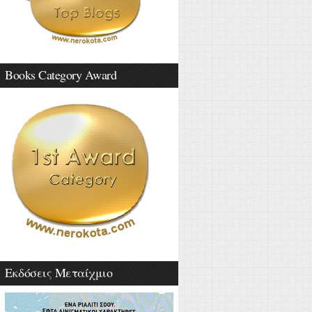
Books Category Award
Εκδόσεις Μεταίχμιο