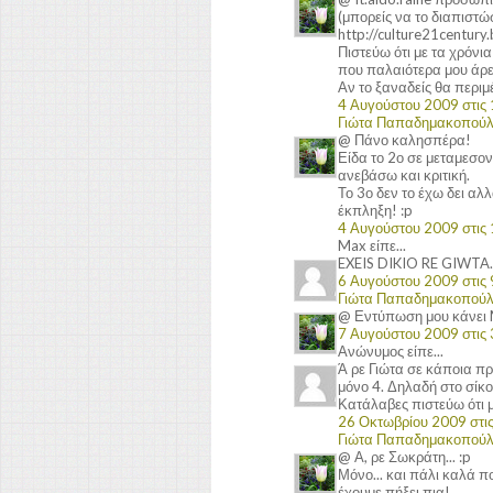
(μπορείς να το διαπιστώ
http://culture21centur
Πιστεύω ότι με τα χρόν
που παλαιότερα μου άρε
Αν το ξαναδείς θα περιμ
4 Αυγούστου 2009 στις 1
Γιώτα Παπαδημακοπού
@ Πάνο καλησπέρα!
Είδα το 2ο σε μεταμεσον
ανεβάσω και κριτική.
Το 3ο δεν το έχω δει αλ
έκπληξη! :p
4 Αυγούστου 2009 στις 1
Max είπε...
EXEIS DIKIO RE GIWT
6 Αυγούστου 2009 στις 9
Γιώτα Παπαδημακοπού
@ Εντύπωση μου κάνει M
7 Αυγούστου 2009 στις 3
Ανώνυμος είπε...
Ά ρε Γιώτα σε κάποια π
μόνο 4. Δηλαδή στο σίκ
Κατάλαβες πιστεύω ότι μ
26 Οκτωβρίου 2009 στις 
Γιώτα Παπαδημακοπού
@ Α, ρε Σωκράτη... :p
Μόνο... και πάλι καλά π
έχουμε πήξει πια!