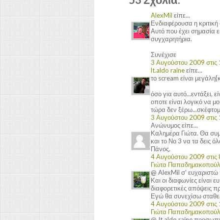
AlexMil
είπε...
Ενδιαφέρουσα η κριτική 
Αυτό που έχει σημασία εί
συγχαρητήρια.
Συνέχισε
3 Αυγούστου 2009 στις 1
lt.aldo raine
είπε...
το scream είναι μεγάλη{
όσο για αυτό...εντάξει, ε
οποτε είναι λογικό να μο
τώρα δεν ξέρω...σκέφτομ
3 Αυγούστου 2009 στις 1
Ανώνυμος είπε...
Καλημέρα Γιώτα. Θα συμ
και το Νο 3 να τα δεις 
Πάνος.
4 Αυγούστου 2009 στις 8
Γιώτα Παπαδημακοπού
@ AlexMil σ' ευχαριστώ 
Και οι διαφωνίες είναι 
διαφορετικές απόψεις πρ
Εγώ θα συνεχίσω σταθερ
4 Αυγούστου 2009 στις 1
Γιώτα Παπαδημακοπού
@ It.aldo.raine προσωπι