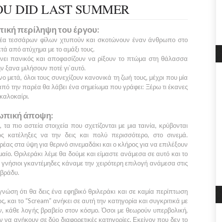
U DID LAST SUMMER
τική περίληψη του έργου:
έα τεσσάρων φίλων χτυπούν και σκοτώνουν έναν άνθρωπο στο
ετά από ατύχημα με το αμάξι τους.
άνει πανικός και αποφασίζουν να ρίξουν το πτώμα στη θάλασσα
ην ξανα μιλήσουν ποτέ γι`αυτό.
ο μετά, όλοι τους συνεχίζουν κανονικά τη ζωή τους, μέχρι που μία
πό την παρέα θα λάβει ένα σημείωμα που γράφει: Ξέρω τι έκανες
 καλοκαίρι.
πική άποψη:
 τα πιο αστεία στοιχεία που σχετίζονται με μια ταινία, κρύβονται
ς κατέληξες να την δεις και πολύ περισσότερο, στο σινεμά.
ρέας στα ύψη για θερινό σινεμαδάκι και ο κλήρος για να επιλέξουν
μαίο. Θριλεράκι λέμε θα δούμε και είμαστε ανάμεσα σε αυτό και το
γνήσιοι γκαντέμηδες κάναμε την χειρότερη επιλογή ανάμεσα στις
 βράδυ.
γνώση ότι θα δεις ένα εφηβικό θριλεράκι και σε καμία περίπτωση
, και το
“Scream”
ανήκει σε αυτή την κατηγορία και συγκριτικά με
ύν, κάθε λογής βραβείο στον κόσμο. Όσοι με θεωρούν υπερβολική,
 να ανήκουν σε δύο διαφορετικές κατηγορίες. Εκείνον που δεν το