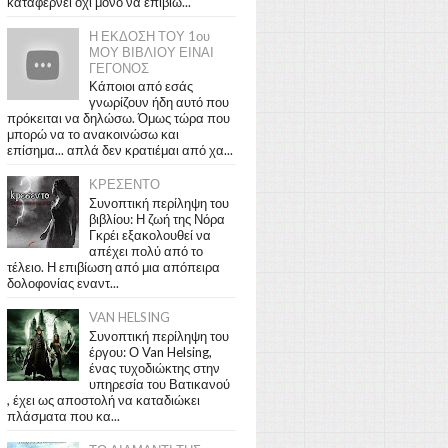
καταφέρνει όχι μόνο να επιβιώ...
Η ΕΚΔΟΣΗ ΤΟΥ 1ου
ΜΟΥ ΒΙΒΛΙΟΥ ΕΙΝΑΙ
ΓΕΓΟΝΟΣ
Κάποιοι από εσάς
γνωρίζουν ήδη αυτό που
πρόκειται να δηλώσω. Όμως τώρα που
μπορώ να το ανακοινώσω και
επίσημα... απλά δεν κρατιέμαι από χα...
ΚΡΕΣΕΝΤΟ
Συνοπτική περίληψη του
βιβλίου: Η ζωή της Νόρα
Γκρέι εξακολουθεί να
απέχει πολύ από το
τέλειο. Η επιβίωση από μια απόπειρα
δολοφονίας εναντ...
VAN HELSING
Συνοπτική περίληψη του
έργου: Ο Van Helsing,
ένας τυχοδιώκτης στην
υπηρεσία του Βατικανού
, έχει ως αποστολή να καταδιώκει
πλάσματα που κα...