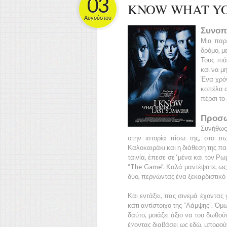
03
KNOW WHAT YO
Αυγούστου
Συνοπ
Μια παρ
δρόμο, μ
Τους πι
και να μ
Ένα χρόν
κοπέλα α
πέρσι το
Προσω
Συνήθως,
στην ιστορία πίσω της, στο πω
Καλοκαιράκι και η διάθεση της πα
ταινία, έπεσε σε ‘μένα και τον Ρω
“The Game”.
Καλά μαντέψατε, ως 
δύο, περνώντας ένα ξεκαρδιστικό
Και εντάξει, πας σινεμά έχοντας 
κάτι αντίστοιχο της
“Λάμψης”.
Όμως
δαύτο, μοιάζει άξιο να του δωθο
έχοντας διαβάσει ως εδώ, μπορούν