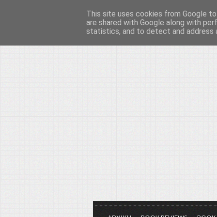
This site uses cookies from Google to 
Το μεγαλείο των Τεχ
are shared with Google along with per
statistics, and to detect and address 
Είμαστε πάντα εδώ για να μιλάμε γ