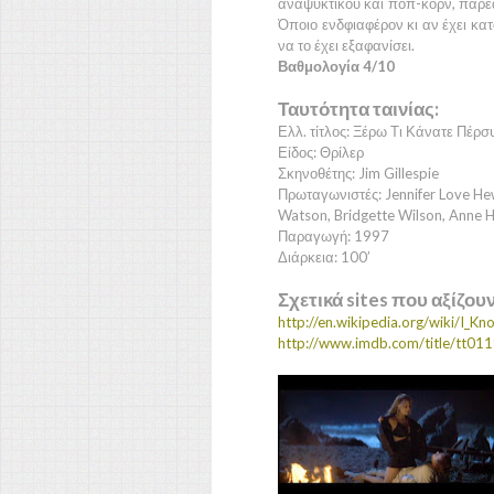
αναψυκτικού και ποπ-κορν, παρέα 
Όποιο ενδφιαφέρον κι αν έχει κατ
να το έχει εξαφανίσει.
Βαθμολογία 4/10
Ταυτότητα ταινίας:
Ελλ. τίτλος: Ξέρω Τι Κάνατε Πέρσ
Είδος: Θρίλερ
Σκηνοθέτης: Jim Gillespie
Πρωταγωνιστές: Jennifer Love Hewit
Watson, Bridgette Wilson, Anne 
Παραγωγή: 1997
Διάρκεια: 100’
Σχετικά sites που αξίζου
http://en.wikipedia.org/wiki/I_
http://www.imdb.com/title/tt01