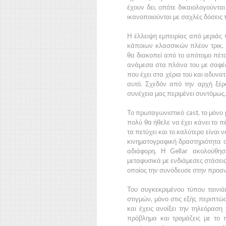
έχουν δει, οπότε δικαιολογούνται
ικανοποιούνται με σαχλές δόσεις 
Η έλλειψη εμπειρίας από μεριάς 
κάποιων κλασσικών πλέον τρικ, 
θα διακοπεί από το απότομο πέταγ
ανάμεσα στα πλάνα του με σαφέστ
που έχει στα χέρια του και αδυνατ
αυτό. Σχεδόν από την αρχή ξέρ
συνέχεια μας περιμένει συντόμως.
Το πρωταγωνιστικό cast, το μόνο 
πολύ θα ήθελε να έχει κάνει το π
τα πετύχει και το καλύτερο είναι 
κινηματογραφική δραστηριότητα α
αδιάφορη. Η
Gellar
ακολούθησ
μεταφυσικά με ενδιάμεσες στάσει
οποίος την συνόδευσε στην προα
Του συγκεκριμένου τύπου ταινι
στιγμών, μόνο στις εξής περιπτώσ
και έχεις ανοίξει την τηλεόραση
πρόβλημα και τρομάζεις με το