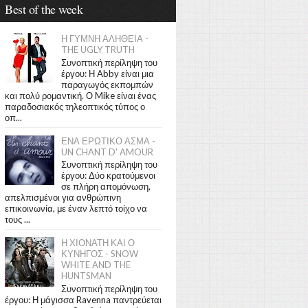
Best of the week
Η ΓΥΜΝΗ ΑΛΗΘΕΙΑ -
THE UGLY TRUTH
Συνοπτική περίληψη του
έργου: Η Abby είναι μια
παραγωγός εκπομπών
και πολύ ρομαντική. Ο Mike είναι ένας
παραδοσιακός τηλεοπτικός τύπος ο
οπ...
ΕΝΑ ΕΡΩΤΙΚΟ ΑΣΜΑ -
UN CHANT D' AMOUR
Συνοπτική περίληψη του
έργου: Δύο κρατούμενοι
σε πλήρη απομόνωση,
απελπισμένοι για ανθρώπινη
επικοινωνία, με έναν λεπτό τοίχο να
τους ...
Η ΧΙΟΝΑΤΗ ΚΑΙ Ο
ΚΥΝΗΓΟΣ - SNOW
WHITE AND THE
HUNTSMAN
Συνοπτική περίληψη του
έργου: Η μάγισσα Ravenna παντρεύεται