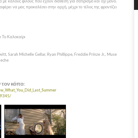
με καλούς φίλους που έχουν διάθεση για σατιρισμό και όχι μόνο.
αφέρει να μας προκαλέσει στην αρχή, μέχρι το τέλος της φροντίζει
υ Το Καλοκαίρι
t, Sarah Michelle Gellar, Ryan Phillippe, Freddie Prinze Jr., Muse
Heche
ν τον κόπο:
Know_What_You_Did_Last_Summer
19345/