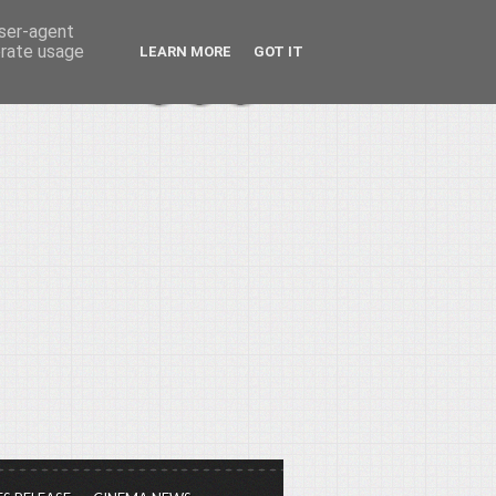
user-agent
erate usage
LEARN MORE
GOT IT