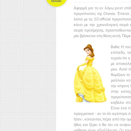
Ιουνίου
Αφορμή για το εν λόγω post στά
πριγκίπισσες της
Disney.
Έπειτα 
λίστα με τις
10
official πριγκίπισσ
κάνει με την χρονολογική σειρά
σειρά προτίμησης, προσπαθώντα
μία βρίσκεται στη θέση αυτή. Πάμε 
Belle:
Η πιο
επίπεδο, τ
τυχαίο ότι 
με αποκαλε
μου. Αυτό 
θυμίζουν το
μαλλιών κατ
την κίτρινη
στην κατοχ
πριγκίπισσ
καβάλα στο
Είναι ένα π
πραγματικά - αν το ότι αγάπησε έν
ήταν-, κοιτώντας πέρα από την ομ
ήθος και ξέρει τι θα πει να ανήκε
μάθηση είναι αξιοζήλευτη, ζει το