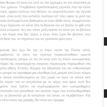
όσο θεωρώ ότι είναι και από τις πιο άχρωμες, αν και κλασσική με
 των χρόνων. Υπερβολικά προστατευμένη, γεγονός που την κάνει
ελικά, έρμαιο εκείνων που θέλουν να εκμεταλλευτούν την άγνοιά
τικά, είναι αυτή που κοπιάζει λιγότερο απ' όλες αφού το μισό του
ρνάει ξαπλωμένη και βυθισμένη σε έναν βαθύ ύπνο, περιμένοντας
τυχο πρίγκιπα να κάνει όλη τη δουλειά και να βγάλει το φίδι από
Αλλά ειλικρινά, πες του, πόσο χαζή πρέπει να είσαι για να βλέπεις
, και παρά που δεν ξέρεις τι είναι, όταν έχεις δει βελόνες που
τη δικιά του, να πηγαίνεις και να τρυπιέσαι μόνη σου;
punzel:
Δεν έχω δει την εν λόγω ταινία της
Disney
αλλά,
ωρίζοντας το story και έχοντας παρακολουθήσει αρκετά
οσπάσματα, μπορώ να πω ότι είναι από τις πλέον εκνευριστικές
γούρες της συγκεκριμένης εταιρείας παραγωγής παραμυθιών στη
γάλη οθόνη. Εντάξει, δέχομαι την αθωότητα και τον ενθουσιασμό
υ μπορεί να προσφέρει μια ελεύθερη ζωή, μακριά από έναν πύργο
υ ήσουν καταδικασμένη να ζεις χωρίς να έχεις να κάνεις κάτι
λο πέραν του να ασχολείσαι με τις τρίχες σου όμως αυτό δεν
μαίνει πως πρέπει να συμπεριφέρεσαι σαν κακομαθημένο
λιόπαιδο που μοναδικός του σκοπός τώρα που απελευθερώθηκε
ναι να βασανίζει με τα καπρίτσια του όσους σε περιβάλλουν. Και
ο κάτω-κάτω της γραφής, δεν είναι καν όμορφη.