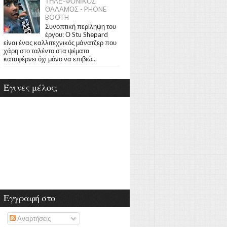
ΤΗΛΕ-ΦΟΝΙΚΟΣ
ΘΑΛΑΜΟΣ - PHONE
BOOTH
Συνοπτική περίληψη του
έργου: Ο Stu Shepard
είναι ένας καλλιτεχνικός μάνατζερ που
χάρη στο ταλέντο στα ψέματα
καταφέρνει όχι μόνο να επιβιώ...
Έγινες μέλος;
Εγγραφή στο
Αναρτήσεις