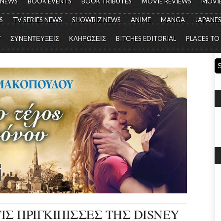
 NEWS
BOOK EVENTS
BOOK TRIBUTES
MOVIE REVIEWS
MOVIE
S
TV SERIES NEWS
SHOWBIZ NEWS
ANIME
MANGA
JAPANES
Y
ΣΥΝΕΝΤΕΥΞΕΙΣ
ΚΛΗΡΩΣΕΙΣ
BITCHES EDITORIAL
PLACES TO
ΙΣ ΠΡΙΓΚΙΠΙΣΣΕΣ ΤΗΣ DISNEY