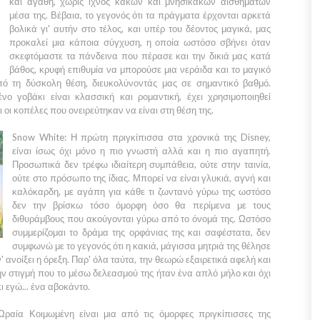
και αγαθή, χωρίς ίχνος κακών και μνησίκακων αισθημάτων
μέσα της. Βέβαια, το γεγονός ότι τα πράγματα έρχονται αρκετά
βολικά γι' αυτήν στο τέλος, και υπέρ του δέοντος μαγικά, μας
προκαλεί μια κάποια σύγχυση, η οποία ωστόσο σβήνει όταν
σκεφτόμαστε τα πάνδεινα που πέρασε και την δικιά μας κατά
βάθος, κρυφή επιθυμία να μπορούσε μια νεράιδα και το μαγικό
ό τη δύσκολη θέση, διευκολύνοντάς μας σε σημαντικό βαθμό.
νο γοβάκι είναι κλασσική και ρομαντική, έχει χρησιμοποιηθεί
 οι κοπέλες που ονειρεύτηκαν να είναι στη θέση της.
Snow White:
Η πρώτη πριγκίπισσα στα χρονικά της
Disney,
είναι ίσως όχι μόνο η πιο γνωστή αλλά και η πιο αγαπητή.
Προσωπικά δεν τρέφω ιδιαίτερη συμπάθεια, ούτε στην ταινία,
ούτε στο πρόσωπο της ίδιας. Μπορεί να είναι γλυκιά, αγνή και
καλόκαρδη, με αγάπη για κάθε τι ζωντανό γύρω της ωστόσο
δεν την βρίσκω τόσο όμορφη όσο θα περίμενα με τους
διθυράμβους που ακούγονται γύρω από το όνομά της. Ωστόσο
συμμερίζομαι το δράμα της ορφάνιας της και σαφέστατα, δεν
συμφωνώ με το γεγονός ότι η κακιά, μάγισσα μητριά της θέλησε
ν' ανοίξει η όρεξη. Παρ' όλα ταύτα, την θεωρώ εξαιρετικά αφελή και
 στιγμή που το μέσω δελεασμού της ήταν ένα απλό μήλο και όχι
ι εγώ... ένα αβοκάντο.
ραία Κοιμωμένη
είναι μια από τις όμορφες πριγκίπισσες της