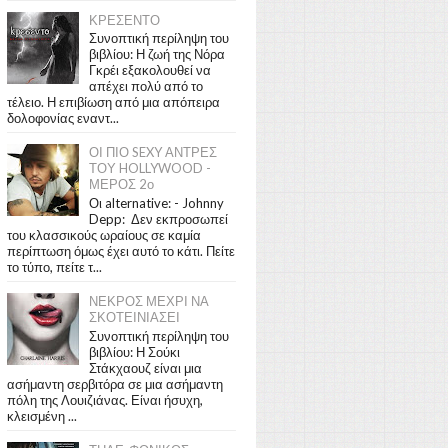
ΚΡΕΣΕΝΤΟ
Συνοπτική περίληψη του
βιβλίου: Η ζωή της Νόρα
Γκρέι εξακολουθεί να
απέχει πολύ από το
τέλειο. Η επιβίωση από μια απόπειρα
δολοφονίας εναντ...
ΟΙ ΠΙΟ SEXY ΑΝΤΡΕΣ
ΤΟΥ HOLLYWOOD -
ΜΕΡΟΣ 2ο
Οι alternative: - Johnny
Depp: Δεν εκπροσωπεί
του κλασσικούς ωραίους σε καμία
περίπτωση όμως έχει αυτό το κάτι. Πείτε
το τύπο, πείτε τ...
ΝΕΚΡΟΣ ΜΕΧΡΙ ΝΑ
ΣΚΟΤΕΙΝΙΑΣΕΙ
Συνοπτική περίληψη του
βιβλίου: Η Σούκι
Στάκχαουζ είναι μια
ασήμαντη σερβιτόρα σε μια ασήμαντη
πόλη της Λουιζιάνας. Είναι ήσυχη,
κλεισμένη ...