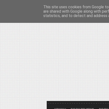
This site uses cookies from Google to 
Το μεγαλείο των Τεχ
are shared with Google along with per
statistics, and to detect and address 
Είμαστε πάντα εδώ για να μιλάμε γ