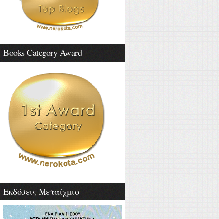
Books Category Award
Εκδόσεις Μεταίχμιο