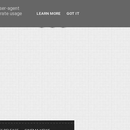
user-agent
erate usage
LEARN MORE
GOT IT