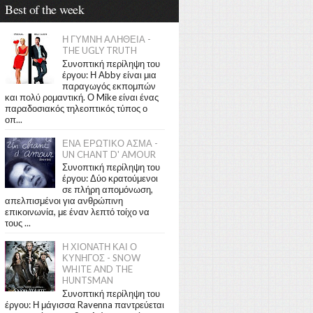
Best of the week
Η ΓΥΜΝΗ ΑΛΗΘΕΙΑ -
THE UGLY TRUTH
Συνοπτική περίληψη του
έργου: Η Abby είναι μια
παραγωγός εκπομπών
και πολύ ρομαντική. Ο Mike είναι ένας
παραδοσιακός τηλεοπτικός τύπος ο
οπ...
ΕΝΑ ΕΡΩΤΙΚΟ ΑΣΜΑ -
UN CHANT D' AMOUR
Συνοπτική περίληψη του
έργου: Δύο κρατούμενοι
σε πλήρη απομόνωση,
απελπισμένοι για ανθρώπινη
επικοινωνία, με έναν λεπτό τοίχο να
τους ...
Η ΧΙΟΝΑΤΗ ΚΑΙ Ο
ΚΥΝΗΓΟΣ - SNOW
WHITE AND THE
HUNTSMAN
Συνοπτική περίληψη του
έργου: Η μάγισσα Ravenna παντρεύεται