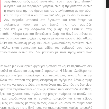
πριγκίπισσα ενός λαού ιθαγενών. Γεμάτη μυστήριο, εξωτική
ομορφιά και μια παράξενη γοητεία, είναι η πριγκίπισσα εκείνη
η οποία έχει την πιο άμεση και πιο στενή επαφή με την φύση
και ότι την αποτελεί και πάνω απ' όλα, με το ίδιο το πνεύμα.
Δεν τρομάζει μπροστά στο άγνωστο και είναι έτοιμη να
πολεμήσει, τόσο για τον έρωτά της που φαντάζει
ος, όσο και για την ασφάλεια της φυλής της. Πιστεύει στην
ότι κάθε πλάσμα έχει ίσα δικαιώματα ζωής και θανάτου πάνω σε
άνει ότι περνά από το χέρι της προκειμένου να προστατέψει αθώες
ίθια και ανώφελη μάχη. Δεν είναι γλυκανάλατη αντίθετα, είναι
 άλλο, είναι γοητευτικό και αξίζει τον σεβασμό μας, πόσο
η πριγκίπισσα εκείνη που δεν μαθαίνουμε ποτέ πραγματικά πως
n:
Άλλη μια εκκεντρική φιγούρα η οποία σε καμία περίπτωση δεν
ουθεί τα κλασσικά πριγκιπικά πρότυπα. Η
Mulan
, ελεύθερο και
άρτητο πνεύμα, πολεμίστρια και αγωνίστρια, εγκαταλείπει την
λεια του σπιτιού της μεταμφιεσμένη σε αγόρι για λόγους τιμής
 και για να προστατέψει την οικογένειά της. Σκοπός της δεν είναι
αμία των περιπτώσεων να τυλίξει κάποιο πλουσιόπαιδο. Αντίθετα,
άρει και χύνεται στον αγώνα της μάχης, ανάμεσα σε ατσάλι και
α και αποδεικνύει ότι οι γυναίκες μπορούν να είναι εξίσου
μικές και ικανές με τους άντρες, ακόμα και όταν το σώμα τους
νεκτεί απέναντι στο δικό τους, χρησιμοποιώντας κυρίως το μυαλό