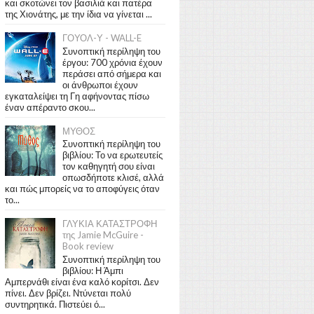
και σκοτώνει τον βασιλιά και πατέρα
της Χιονάτης, με την ίδια να γίνεται ...
ΓΟΥΟΛ-Υ - WALL-E
Συνοπτική περίληψη του
έργου: 700 χρόνια έχουν
περάσει από σήμερα και
οι άνθρωποι έχουν
εγκαταλείψει τη Γη αφήνοντας πίσω
έναν απέραντο σκου...
ΜΥΘΟΣ
Συνοπτική περίληψη του
βιβλίου: Το να ερωτευτείς
τον καθηγητή σου είναι
οπωσδήποτε κλισέ, αλλά
και πώς μπορείς να το αποφύγεις όταν
το...
ΓΛΥΚΙΑ ΚΑΤΑΣΤΡΟΦΗ
της Jamie McGuire -
Book review
Συνοπτική περίληψη του
βιβλίου: Η Άμπι
Αμπερνάθι είναι ένα καλό κορίτσι. Δεν
πίνει. Δεν βρίζει. Ντύνεται πολύ
συντηρητικά. Πιστεύει ό...