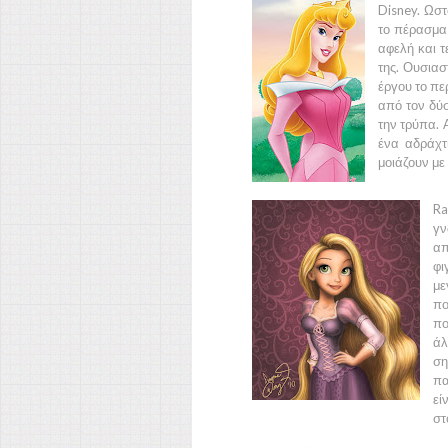
Disney.
Ωστ
το πέρασμα
αφελή και τ
της. Ουσιασ
έργου το πε
από τον δύσ
την τρύπα. 
ένα αδράχτι
μοιάζουν με 
Ra
γν
απ
φι
με
πο
πο
άλ
ση
πα
εί
στ