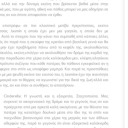
 αλλά και την δύναμη εκείνη που βρίσκεται βαθιά μέσα στην
ιά μας, που με αγάπη, ηθική και πάθος μπορεί να μας οδηγήσει σε
ος αν και όποτε αποφασίσει να έρθει.
 επιστρέφω σε πιο κλασσικό μοτίβο πριγκίπισσας, εκείνο
ισσας Jasmin
η οποία έχει μεν μια γοητεία, η οποία δεν με
ε. Αυτό το στοιχείο που την κάνει πιο συμπαθή από κάποιες άλλες
νός ότι παρά που η σκούφια της κρατάει από βασιλική γενιά και θα
μην έχει προβλήματα πάνω από το κεφάλι της, ακολουθώντας
όκολλο, εκείνη επιλέγει να ακολουθήσει τον δρόμο της καρδιά της
α την παραδώσει στα χέρια ενός καλόκαρδου μεν, κλέφτη αλητάκου
 πρότυπο συζύγου που κάθε πατέρας θα πάθαινε εγκεφαλικό αν η
έφερνε στο σπίτι ως υποψήφιο γαμπρό. Και παρά τις προσπάθειες
ι με μια ψευδή εικόνα του εαυτού του, η
Jasmine
έχει την ικανότητα
μακριά και το θάρρος να αγωνιστεί για την δικιά της ζωή αλλά και
της, αν και όταν οι συνθήκες το απαιτήσουν.
Cinderella:
Η γνωστή και η εξαιρετέα,
Σταχτοπούτα.
Μας
συγκινεί το οικογενειακό της δράμα και το γεγονός πως αν και
προέρχεται από μια αρκετά καλή οικογένεια, με τον θάνατο του
πατέρα της καταλήγει δουλικό μέσα στο ίδιο της το σπίτι και
παιχνιδάκι βασανισμού στα χέρια της μητριάς και των άθλιων
αδερφών της, παρά το γεγονός ότι είναι εξαιρετικά καλόκαρδη