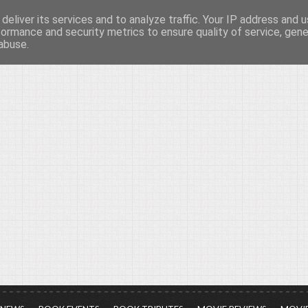
deliver its services and to analyze traffic. Your IP address and 
νών...
formance and security metrics to ensure quality of service, gen
abuse.
ια τον πολιτισμό, σε κάθε του μορφή και έκταση...