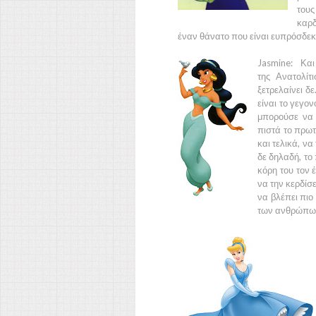
τους
καρδ
έναν θάνατο που είναι ευπρόσδεκτ
Jasmine:
Και
της
Ανατολίτ
ξετρελαίνει δ
είναι το γεγο
μπορούσε να 
πιστά το πρωτ
και τελικά, ν
δε δηλαδή, το
κόρη του τον 
να την κερδίσε
να βλέπει πιο 
των ανθρώπων 