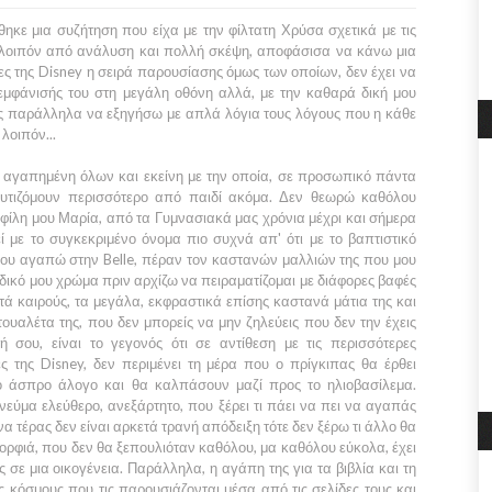
θηκε μια συζήτηση που είχα με την φίλτατη
Χρύσα
σχετικά με τις
λοιπόν από ανάλυση και πολλή σκέψη, αποφάσισα να κάνω μια
ες της
Disney
η σειρά παρουσίασης όμως των οποίων, δεν έχει να
 εμφάνισής του στη μεγάλη οθόνη αλλά, με την καθαρά δική μου
ς παράλληλα να εξηγήσω με απλά λόγια τους λόγους που η κάθε
λοιπόν...
 αγαπημένη όλων και εκείνη με την οποία, σε προσωπικό πάντα
αυτιζόμουν περισσότερο από παιδί ακόμα. Δεν θεωρώ καθόλου
η φίλη μου
Μαρία,
από τα
Γυμνασιακά
μας χρόνια μέχρι και σήμερα
ί με το συγκεκριμένο όνομα πιο συχνά απ' ότι με το βαπτιστικό
που αγαπώ στην
Belle,
πέραν τον καστανών μαλλιών της που μου
 δικό μου χρώμα πριν αρχίζω να πειραματίζομαι με διάφορες βαφές
ά καιρούς, τα μεγάλα, εκφραστικά επίσης καστανά μάτια της και
 τουαλέτα της, που δεν μπορείς να μην ζηλεύεις που δεν την έχεις
ή σου, είναι το γεγονός ότι σε αντίθεση με τις περισσότερες
ες της
Disney,
δεν περιμένει τη μέρα που ο πρίγκιπας θα έρθει
 άσπρο άλογο και θα καλπάσουν μαζί προς το ηλιοβασίλεμα.
νεύμα ελεύθερο, ανεξάρτητο, που ξέρει τι πάει να πει να αγαπάς
α τέρας δεν είναι αρκετά τρανή απόδειξη τότε δεν ξέρω τι άλλο θα
ορφιά, που δεν θα ξεπουλιόταν καθόλου, μα καθόλου εύκολα, έχει
ις σε μια οικογένεια. Παράλληλα, η αγάπη της για τα βιβλία και τη
υς κόσμους που τις παρουσιάζονται μέσα από τις σελίδες τους και