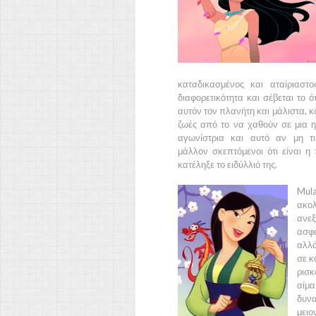
καταδικασμένος και αταίριαστ
διαφορετικότητα και σέβεται το 
αυτόν τον πλανήτη και μάλιστα, κ
ζωές από το να χαθούν σε μια ηλ
αγωνίστρια και αυτό αν μη τι
μάλλον σκεπτόμενοι ότι είναι 
κατέληξε το ειδύλλιό της.
Mula
ακολ
ανεξ
ασφά
αλλά
σε κ
ρισκ
αίμ
δυνα
μειο