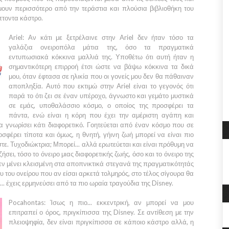
μουν περισσότερο από την τεράστια και πλούσια βιβλιοθήκη του
τοντα κάστρο.
Ariel:
Αν κάτι με ξετρέλαινε στην
Ariel
δεν ήταν τόσο τα
γαλάζια ονειροπόλα μάτια της, όσο τα πραγματικά
εντυπωσιακά κόκκινα μαλλιά της. Υποθέτω ότι αυτή ήταν η
σημαντικότερη επιρροή έτσι ώστε να βάψω κόκκινα τα δικά
μου, όταν έφτασα σε ηλικία που οι γονείς μου δεν θα πάθαιναν
αποπληξία. Αυτό που εκτιμώ στην
Ariel
είναι το γεγονός ότι
παρά το ότι ζει σε έναν υπέροχο, άγνωστο και γεμάτο μυστικά
σε εμάς, υποθαλάσσιο κόσμο, ο οποίος της προσφέρει τα
πάντα, ενώ είναι η κόρη που έχει την αμέριστη αγάπη και
α γνωρίσει κάτι διαφορετικό. Γοητεύεται από έναν κόσμο που σε
σφέρει τίποτα και όμως, η θνητή, γήινη ζωή μπορεί να είναι πιο
. Τυχοδιώκτρια; Μπορεί... αλλά ερωτεύεται και είναι πρόθυμη να
σει, τόσο το όνειρο μιας διαφορετικής ζωής, όσο και το όνειρο της
εν μένει κλεισμένη στα αποπνικτικά στεγανά της πραγματικότητάς
ιου του ονείρου που αν είσαι αρκετά τολμηρός, στο τέλος σίγουρα θα
... έχεις ερμηνεύσει από τα πιο ωραία τραγούδια της
Disney.
Pocahontas:
Ίσως η πιο... εκκεντρική, αν μπορεί να μου
επιτραπεί ο όρος, πριγκίπισσα της
Disney.
Σε αντίθεση με την
πλειοψηφία, δεν είναι πριγκίπισσα σε κάποιο κάστρο αλλά, η