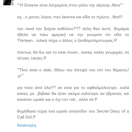
""Η Greene είναι λατρεμένη στον ρόλο της αέρινης Alice""
αχ...ο μονος λόγος που έκατσα και είδα το πρώτο...θεα!!!
την reed την δείχνει καθόλου??? άλλη θεα αυτή...θυμάμαι
ήθελα να πάω αμερική να την γνώρισε ότι είδα το
Thirteen...τελικά πήγε ο άλλος ο ξανθoμπάμπουρας:P
πάντως θα δω και το new moon...κανεις καλές γνωριμίες σε
τέτοιες ταινίες:P
""Πού είναι ο aldo; Θέλω την άποψή του επί του θέματος!
:p""
για ποιο από όλα?? αν είναι για το οφθαλμόλουτρο...καλά
κανεις ρε...βεβαια θα ήταν ακόμα καλύτερο αν έβρισκες και
κανέναν ωραίο και ο όχι τον rob...αλλα ok:P
θυμήθηκα τώρα ένα ωραίο επεισόδιο του Secret Diary of a
Call Girl:P
Απάντηση