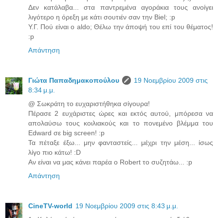
Δεν κατάλαβα... στα παντρεμένα αγοράκια τους ανοίγει
λιγότερο η όρεξη με κάτι σουτιέν σαν την Biel; :p
Υ.Γ. Πού είναι ο aldo; Θέλω την άποψή του επί του θέματος!
:p
Απάντηση
Γιώτα Παπαδημακοπούλου
19 Νοεμβρίου 2009 στις
8:34 μ.μ.
@ Σωκράτη το ευχαριστήθηκα σίγουρα!
Πέρασε 2 ευχάριστες ώρες και εκτός αυτού, μπόρεσα να
απολαύσω τους κοιλιακούς και το πονεμένο βλέμμα του
Edward σε big screen! :p
Τα πέταξε έξω... μην φανταστείς... μέχρι την μέση... ίσως
λίγο πιο κάτω! :D
Αν είναι να μας κάνει παρέα ο Robert το συζητάω... :p
Απάντηση
CineTV-world
19 Νοεμβρίου 2009 στις 8:43 μ.μ.