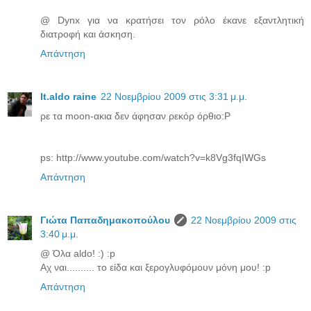
@ Dynx για να κρατήσει τον ρόλο έκανε εξαντλητική
διατροφή και άσκηση.
Απάντηση
lt.aldo raine
22 Νοεμβρίου 2009 στις 3:31 μ.μ.
ρε τα moon-ακια δεν άφησαν ρεκόρ όρθιο:P
ps: http://www.youtube.com/watch?v=k8Vg3fqIWGs
Απάντηση
Γιώτα Παπαδημακοπούλου
22 Νοεμβρίου 2009 στις
3:40 μ.μ.
@ Όλα aldo! :) :p
Αχ ναι.......... το είδα και ξερογλυφόμουν μόνη μου! :p
Απάντηση