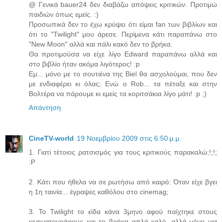
@ Γενικά bauer24 δεν διαβάζω απόψεις κριτικών. Προτιμώ
παιδιών όπως εμείς. :)
Προσωπικά δεν το έχω κρύψει ότι είμαι fan των βιβλίων και
ότι το "Twilight" μου άρεσε. Περίμενα κάτι παραπάνω στο
"New Moon" αλλά και πάλι κακό δεν το βρήκα.
Θα προτιμούσα να είχε λίγο Edward παραπάνω αλλά και
στο βιβλίο ήταν ακόμα λιγότερος! :p
Εμ... μόνο με το σουτιένα της Biel θα ασχολούμαι, που δεν
με ενδιαφέρει κι όλας; Ενώ ο Rob... τα πέταξε και στην
Βολτέρα να πάρουμε κι εμείς τα κοριτσάκια λίγο μάτι! :p ;)
Απάντηση
CineTV-world
19 Νοεμβρίου 2009 στις 6:50 μ.μ.
1. Γιατί τέτοιος ρατσισμός για τους κριτικούς παρακαλώ;!;!;
:P
2. Κάτι που ήθελα να σε ρωτήσω από καιρό: Όταν είχε βγει
η 1η ταινία... έγραψες καθόλου στο cinemag;
3. Το Twilight το είδα κάνα 3μηνο αφού παίχτηκε στους
κινηματογράφους και το βρήκα απλά καλό, αλλά μόνο για