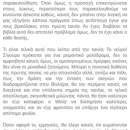
παρακολούθηση. Όταν όμως η προσοχή επικεντρώνεται
στους λύκους, περισσότερο τους παρακολουθούμε να
κινούνται άσκοπα καθώς, κανείς δεν μπαίνει στην λογική να
μας εξηγήσει κάποια πράγματα όπως αντίστοιχα έγινε για
τους βρικόλακες στην πρώτη ταινία. Αν έχεις διαβάσει τα
βιβλία αυτό δεν αποτελεί πρόβλημα όμως, δεν το έχει κάνει ο
κάθε θεατής.
Τι είναι τελικά αυτό που λείπει από την ταινία; Το νεύρο!
Σίγουρα πρόκειται για ένα ρομαντικό μελόδραμα, δεν το
αμφισβητεί κανείς όμως, οι ομολογουμένως όμορφες εικόνες
δεν είναι το μοναδικό ζητούμενο. Μπορεί η ποιητική διάθεση
της πρώτης ταινίας να μην απουσιάζει αλλά, τονίζω και πάλι,
πως την δράση και την ένταση των σκηνών που
διαδραματίζονται στην
Βολτέρα
, θα την περίμενε κανείς να
διαχέεται και στα υπόλοιπα σημεία της ταινίας. το τελικό
αποτέλεσμα, σκηνοθετικά μιλώντας πάντα, θα ήταν καλύτερο
αν είχε καταφέρει ο
Weitz
να διατηρήσει καλύτερες
ισορροπίες και αν είχε φροντίσει να υπάρχει ένα λίγότερο
απότομο φινάλε.
Όσον αφορά τις ερμηνείες, θα έλεγε κανείς ότι κυμαίνονται