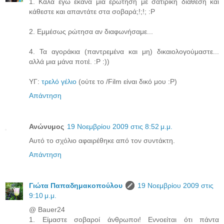
1. Καλά εγώ έκανα μια ερώτηση με σατιρική διάθεση και
κάθεστε και απαντάτε στα σοβαρά;!;!; :P
2. Εμμέσως ρώτησα αν διαφωνήσαμε...
4. Τα αγοράκια (παντρεμένα και μη) δικαιολογούμαστε...
αλλά μια μάνα ποτέ. :P :))
ΥΓ:
τρελό γέλιο
(ούτε το /Film είναι δικό μου :P)
Απάντηση
Ανώνυμος
19 Νοεμβρίου 2009 στις 8:52 μ.μ.
Αυτό το σχόλιο αφαιρέθηκε από τον συντάκτη.
Απάντηση
Γιώτα Παπαδημακοπούλου
19 Νοεμβρίου 2009 στις
9:10 μ.μ.
@ Bauer24
1. Είμαστε σοβαροί άνθρωποι! Εννοείται ότι πάντα