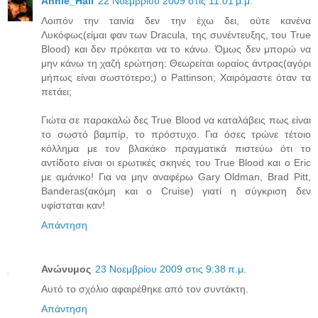
Annie_Hall
22 Νοεμβρίου 2009 στις 11:01 μ.μ.
Λοιπόν την ταινία δεν την έχω δει, ούτε κανένα
Λυκόφως(είμαι φαν των Dracula, της συνέντευξης, του True
Blood) και δεν πρόκειται να το κάνω. Όμως δεν μπορώ να
μην κάνω τη χαζή ερώτηση: Θεωρείται ωραίος άντρας(αγόρι
μήπως είναι σωστότερο;) ο Pattinson; Χαιρόμαστε όταν τα
πετάει;
Γιώτα σε παρακαλώ δες True Blood να καταλάβεις πως είναι
το σωστό βαμπίρ, το πρόστυχο. Για όσες τρώνε τέτοιο
κόλλημα με τον βλακάκο πραγματικά πιστεύω ότι το
αντίδοτο είναι οι ερωτικές σκηνές του True Blood και ο Eric
με αμάνικο! Για να μην αναφέρω Gary Oldman, Brad Pitt,
Banderas(ακόμη και ο Cruise) γιατί η σύγκριση δεν
υφίσταται καν!
Απάντηση
Ανώνυμος
23 Νοεμβρίου 2009 στις 9:38 π.μ.
Αυτό το σχόλιο αφαιρέθηκε από τον συντάκτη.
Απάντηση