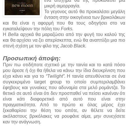
ένα ατύχημα θα της προκαλέσει μια
μικρή αιμορραγία.
Το γεγονος αυτό θα προκαλέσει μεγάλη
ένταση στην οικογένεια των βρικολάκων
και θα είναι η αφορμή που θα τους οδηγήσει στο να
εγκαταλείψουν την πόλη του
Forks.
Η
Bella
αρχικά θα μαραζώσει από την φυγή του καλού της
και θα αρχίσει να ζει απερίσκεπτα, ενώ θα αναπτύξει μια πιο
στενή σχέση με τον φίλο της
Jacob Black.
Προσωπική άποψη:
Πριν πω οτιδήποτε σχετικό με την ταινία και το κατά πόσο
μου άρεσε ή όχι θα ήθελα να κάνω την ίδια διευκρίνιση που
είχα κάνει και για το
“Twilight”.
Η ταινία απευθύνεται σε ένα
συγκεκριμένο target group το οποίο συμπεριλαμβάνει
έφηβους και γυναίκες που αδυναμία στα μελό ρομάντζα. Το
θετικό σε αυτό είναι ότι δεν προσπαθεί να πείσει κανέναν ότι
είναι κάτι διαφορετικό από αυτό που είναι στην
πραγματικότητα. Από το πρώτο κι όλας μέρος έχει
ξεκαθαρίσει την θέση του οπότε, αν θέλετε να δείτε
ακόλαστους βρικόλακες να ρουφάνε αίμα, μην συνεχίσετε
καν την ανάγνωση.