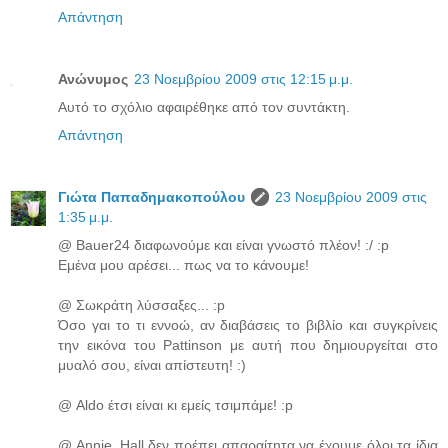
Απάντηση
Ανώνυμος
23 Νοεμβρίου 2009 στις 12:15 μ.μ.
Αυτό το σχόλιο αφαιρέθηκε από τον συντάκτη.
Απάντηση
Γιώτα Παπαδημακοπούλου
23 Νοεμβρίου 2009 στις
1:35 μ.μ.
@ Bauer24 διαφωνούμε και είναι γνωστό πλέον! :/ :p
Εμένα μου αρέσει... πως να το κάνουμε!
@ Σωκράτη λύσσαξες... :p
Όσο γαι το τι εννοώ, αν διαβάσεις το βιβλίο και συγκρίνεις
την εικόνα του Pattinson με αυτή που δημιουργείται στο
μυαλό σου, είναι απίστευτη! :)
@ Aldo έτσι είναι κι εμείς τσιμπάμε! :p
@ Annie_Hall δεν πρέπει απαραίτητα να έχουμε όλοι τα ίδια