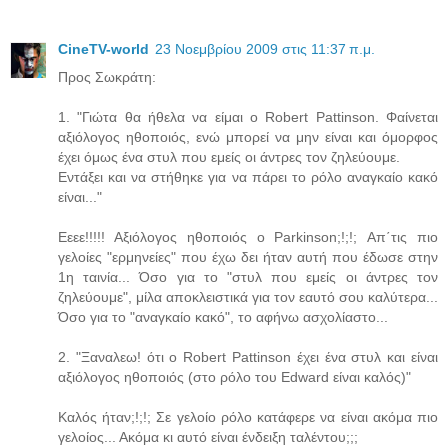
CineTV-world
23 Νοεμβρίου 2009 στις 11:37 π.μ.
Προς Σωκράτη:
1. "Γιώτα θα ήθελα να είμαι ο Robert Pattinson. Φαίνεται
αξιόλογος ηθοποιός, ενώ μπορεί να μην είναι και όμορφος
έχει όμως ένα στυλ που εμείς οι άντρες τον ζηλεύουμε.
Εντάξει και να στήθηκε για να πάρει το ρόλο αναγκαίο κακό
είναι..."
Εεεε!!!!! Αξιόλογος ηθοποιός ο Parkinson;!;!; Απ΄τις πιο
γελοίες "ερμηνείες" που έχω δει ήταν αυτή που έδωσε στην
1η ταινία... Όσο για το "στυλ που εμείς οι άντρες τον
ζηλεύουμε", μίλα αποκλειστικά για τον εαυτό σου καλύτερα...
Όσο για το "αναγκαίο κακό", το αφήνω ασχολίαστο...
2. "Ξαναλεω! ότι ο Robert Pattinson έχει ένα στυλ και είναι
αξιόλογος ηθοποιός (στο ρόλο του Edward είναι καλός)"
Καλός ήταν;!;!; Σε γελοίο ρόλο κατάφερε να είναι ακόμα πιο
γελοίος... Ακόμα κι αυτό είναι ένδειξη ταλέντου;;;