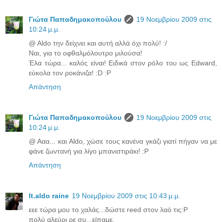
Γιώτα Παπαδημακοπούλου
19 Νοεμβρίου 2009 στις
10:24 μ.μ.
@ Aldo την δείχνει και αυτή αλλά όχι πολύ! :/
Ναι, για το οφθαλμόλουτρο μιλούσα!
Έλα τώρα... καλός είναι! Ειδικά στον ρόλο του ως Edward,
εύκολα τον ροκάνιζα! :D :P
Απάντηση
Γιώτα Παπαδημακοπούλου
19 Νοεμβρίου 2009 στις
10:24 μ.μ.
@ Ααα... και Aldo, χώσε τους κανένα γκάζι γιατί πήγαν να με
φάνε ζωντανή για λίγο μπανιστιράκι! :P
Απάντηση
lt.aldo raine
19 Νοεμβρίου 2009 στις 10:43 μ.μ.
εεε τώρα μου το χαλάς...δώστε reed στον λαό τις:P
πολύ αλεύρι ρε συ...είπαμε.