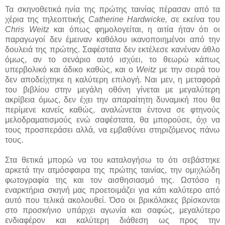
Τα σκηνοθετικά ηνία της πρώτης ταινίας πέρασαν από τα
χέρια της τηλεοπτικής
Catherine Hardwicke,
σε εκείνα του
Chris Weitz
και όπως φημολογείται, η αιτία ήταν ότι οι
παραγωγοί δεν έμειναν καθόλου ικανοποιημένοι από την
δουλειά της πρώτης. Σαφέστατα δεν εκτέλεσε κανέναν άθλο
όμως, αν το σενάριο αυτό ισχύει, το θεωρώ κάπως
υπερβολικό και άδικο καθώς, και ο
Weitz
με την σειρά του
δεν αποδείχτηκε η καλύτερη επιλογή. Ναι μεν, η μεταφορά
του βιβλίου στην μεγάλη οθόνη γίνεται με μεγαλύτερη
ακρίβεια όμως, δεν έχει την απαραίτητη δυναμική που θα
περίμενε κανείς καθώς, αναλώνεται έντονα σε φτηνούς
μελοδραματισμούς ενώ σαφέστατα, θα μπορούσε, όχι να
τους προσπεράσει αλλά, να εμβαθύνει στηριζόμενος πάνω
τους.
Στα θετικά μπορώ να του καταλογήσω το ότι σεβάστηκε
αρκετά την ατμόσφαιρα της πρώτης ταινίας, την ομιχλώδη
φωτογραφία της και τον αισθησιασμό της. Ωστόσο η
εναρκτήρια σκηνή μας προετοιμάζει για κάτι καλύτερο από
αυτό που τελικά ακολουθεί. Όσο οι βρικόλακες βρίσκονται
στο προσκήνιο υπάρχει αγωνία και σαφώς, μεγαλύτερο
ενδιαφέρον και καλύτερη διάθεση ως προς την