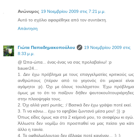
Ανώνυμος
19 Νοεμβρίου 2009 στις 7:21 μ.μ.
Αυτό το σχόλιο αφαιρέθηκε από τον συντάκτη.
Απάντηση
Γιώτα Παπαδημακοπούλου
19 Νοεμβρίου 2009 στις
8:33 μ.μ.
@ Ώπα-ώπα... ένας-ένας να σας προλαβαίνω! :p
bauer24...
1. Δεν έχω πρόβλημα με τους επαγγελματίες κριτικούς ως
ανθρώπους (πέραν από το γεγονός ότι μερικοί είναι
αγάμητοι :p). Όχι με όλους τουλάχιστον. Έχω πρόβλημα
όμως με το ότι το παίζουν δήθεν ψευτοκουλτουριάρηδες
στην πλειοψηφία τους.
2. Όχι αλλά γιατί ρωτάς; :/ Βασικά δεν έχω γράψει ποτέ εκεί.
3. Τι να κάνω... έχω το εφηβάκι ζωντανό μέσα μου! :)) :p
Όπως είδες όμως και στα 2 κείμενά μου, το αναφέρω κι εγώ.
Άλλωστε δεν νομίζω ότι προσπαθεί να μας πείσει για κάτι
άλλο η ταινία.
4. Το οφθαλμόλουτρο δεν έβλαψε ποτέ κανέναν... :) ;)