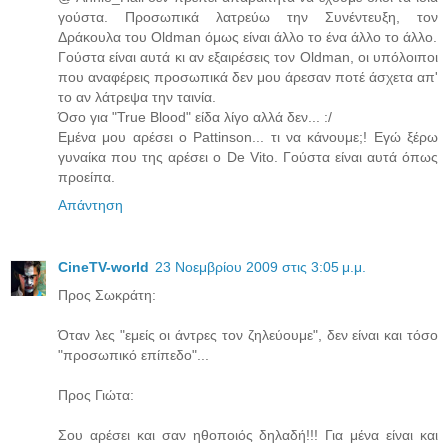
γούστα. Προσωπικά λατρεύω την Συνέντευξη, τον
Δράκουλα του Oldman όμως είναι άλλο το ένα άλλο το άλλο.
Γούστα είναι αυτά κι αν εξαιρέσεις τον Oldman, οι υπόλοιποι
που αναφέρεις προσωπικά δεν μου άρεσαν ποτέ άσχετα απ'
το αν λάτρεψα την ταινία.
Όσο για "True Blood" είδα λίγο αλλά δεν... :/
Εμένα μου αρέσει ο Pattinson... τι να κάνουμε;! Εγώ ξέρω
γυναίκα που της αρέσει ο De Vito. Γούστα είναι αυτά όπως
προείπα.
Απάντηση
CineTV-world
23 Νοεμβρίου 2009 στις 3:05 μ.μ.
Προς Σωκράτη:
Όταν λες "εμείς οι άντρες τον ζηλεύουμε", δεν είναι και τόσο
"προσωπικό επίπεδο"...
Προς Γιώτα:
Σου αρέσει και σαν ηθοποιός δηλαδή!!! Για μένα είναι και