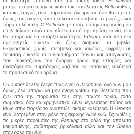
σε καλύτερα επίπεδα από την πρώτη ταινία. Η
Stewart
μπορεί ακόμα να μην με ικανοποιεί απόλυτα ως
Bella
καθώς
κάποιες στιγμές είναι παραπάνω άνευρη απ’ όσο θα έπρεπε
όμως, στις σκηνές όπου καλείται να ανεβάσει στροφές, είναι
πάρα πολύ καλή. Ο
Pattinson
με αυτή του την παρουσία μου
επιβεβαίωσε αυτό που πίστευα από την πρώτη ταινία. δεν
θα μπορούσε να υπάρξει καλύτερος
Edward,
κάτι που δεν
αμφισβητείς εύκολα αν έχεις διαβάσει τα βιβλία.
Εκφραστικός, χωρίς υπερβολές και μανιέρες, εκφράζει με
περισσή ευκολία τα συναισθήματα πόνου και απόγνωσης
που διακατέχουν τον όμορφο ήρωα της ιστορίας και
αναπόφευκτα, συμπάσχεις μαζί του και κατανοείς καλύτερα
το προσωπικό του δράμα.
Ο
Lautner
δεν θα έλεγα πως είναι ο
Jacob
των ονείρων μου
όμως, δεν μπορώ να μην αναγνωρίσω την βελτίωση που
έχει από την παρουσία του στην πρώτη ταινία, τόσο
σωματικά, όσο και ερμηνευτικά. Δίνει μεγαλύτερο πάθος και
ίσως στην πορεία το αναπτύξει ακόμα καλύτερα. Η
Greene
είναι λατρεμένη στον ρόλο της αέρινης
Alice
ενώ, ξεχωρίζεις
τις μικρές παρουσίες της
Fanning
στο ρόλο της απόλυτα
κακιασμένης, σαδίστριας βρικόλακα αλλά και τον
Sheen
στον ρόλο του
Aro.