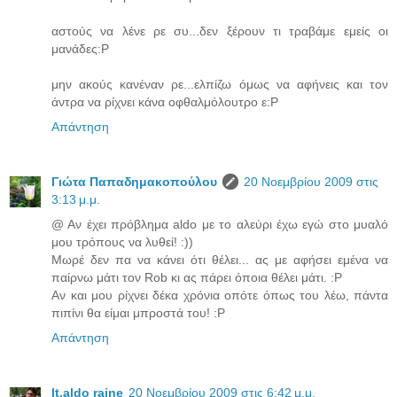
αστούς να λένε ρε συ...δεν ξέρουν τι τραβάμε εμείς οι
μανάδες:P
μην ακούς κανέναν ρε...ελπίζω όμως να αφήνεις και τον
άντρα να ρίχνει κάνα οφθαλμόλουτρο ε:P
Απάντηση
Γιώτα Παπαδημακοπούλου
20 Νοεμβρίου 2009 στις
3:13 μ.μ.
@ Αν έχει πρόβλημα aldo με το αλεύρι έχω εγώ στο μυαλό
μου τρόπους να λυθεί! :))
Μωρέ δεν πα να κάνει ότι θέλει... ας με αφήσει εμένα να
παίρνω μάτι τον Rob κι ας πάρει όποια θέλει μάτι. :P
Αν και μου ρίχνει δέκα χρόνια οπότε όπως του λέω, πάντα
πιπίνι θα είμαι μπροστά του! :P
Απάντηση
lt.aldo raine
20 Νοεμβρίου 2009 στις 6:42 μ.μ.