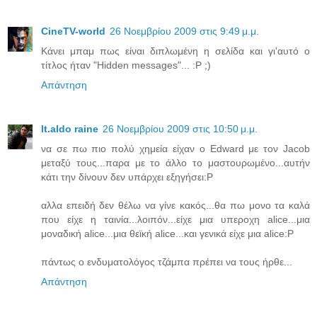
CineTV-world
26 Νοεμβρίου 2009 στις 9:49 μ.μ.
Κάνει μπαμ πως είναι διπλωμένη η σελίδα και γι'αυτό ο
τίτλος ήταν "Hidden messages"... :P ;)
Απάντηση
lt.aldo raine
26 Νοεμβρίου 2009 στις 10:50 μ.μ.
να σε πω πιο πολύ χημεία είχαν ο Edward με τον Jacob
μεταξύ τους...παρα με το άλλο το μαστουρωμένο...αυτήν
κάτι την δίνουν δεν υπάρχει εξηγήσει:P
αλλα επειδή δεν θέλω να γίνε κακός...θα πω μονο τα καλά
που είχε η ταινία...λοιπόν...είχε μια υπεροχη alice...μια
μοναδική alice...μια θεϊκή alice...και γενικά είχε μια alice:P
πάντως ο ενδυματολόγος τζάμπα πρέπει να τους ήρθε...
Απάντηση