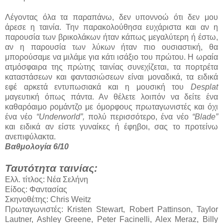
Λέγοντας όλα τα παραπάνω, δεν υποννοώ ότι δεν μου
άρεσε η ταινία. Την παρακολούθησα ευχάριστα και αν η
παρουσία των βρικολάκων ήταν κάπως μεγαλύτερη ή έστω,
αν η παρουσία των λύκων ήταν πιο ουσιαστική, θα
μπορούσαμε να μιλάμε για κάτι ισάξιο του πρώτου. Η ωραία
ατμόσφαιρα της πρώτης ταινίας συνεχίζεται, τα πορτρέτα
καταστάσεων και φαντασιώσεων είναι μοναδικά, τα ειδικά
εφέ αρκετά εντυπωσιακά και η μουσική του
Desplat
μαγευτική όπως πάντα. Αν θέλετε λοιπόν να δείτε ένα
καθαρόαιμο ρομάντζο με όμορφους πρωταγωνιστές και όχι
ένα νέο
“Underworld”,
πολύ περισσότερο, ένα νέο
“Blade”
και ειδικά αν είστε γυναίκες ή έφηβοι, σας το προτείνω
ανεπιφύλακτα.
Βαθμολογία 6/10
Ταυτότητα ταινίας:
Ελλ. τίτλος: Νέα Σελήνη
Είδος: Φαντασίας
Σκηνοθέτης: Chris Weitz
Πρωταγωνιστές: Kristen Stewart, Robert Pattinson, Taylor
Lautner, Ashley Greene, Peter Facinelli, Alex Meraz, Billy