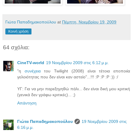
Γιώτα Παπαδημακοπούλου
at
Πέμπτη, Νοεμβρίου 19, 2009
Κοινή χρήση
64 σχόλια:
CineTV-world
19 Νοεμβρίου 2009 στις 6:12 μ.μ.
"η
συνέχεια
του Twilight (2008) είναι τέτοια εποποιία
γελοιότητας που δεν είναι καν αστείο"...!!! :P :P :P :)) :/
ΥΓ: Για να μην παρεξηγηθώ πάλι... δεν είναι δική μου κριτική
(γενικά δεν γράφω κριτικές)... ;)
Απάντηση
Γιώτα Παπαδημακοπούλου
19 Νοεμβρίου 2009 στις
6:16 μ.μ.