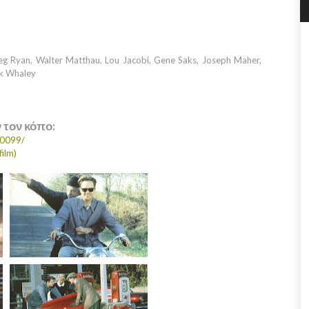
g Ryan, Walter Matthau, Lou Jacobi, Gene Saks, Joseph Maher,
nk Whaley
ν τον κόπο:
10099/
film)