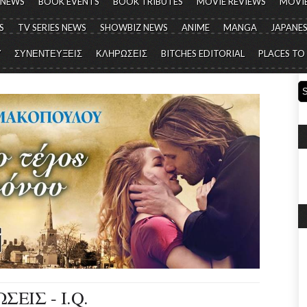
 NEWS
BOOK EVENTS
BOOK TRIBUTES
MOVIE REVIEWS
MOVIE
S
TV SERIES NEWS
SHOWBIZ NEWS
ANIME
MANGA
JAPANES
Y
ΣΥΝΕΝΤΕΥΞΕΙΣ
ΚΛΗΡΩΣΕΙΣ
BITCHES EDITORIAL
PLACES TO
ΕΙΣ - I.Q.