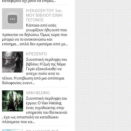
καταφέρνει όχι μόνο να επιβιώ...
Η ΕΚΔΟΣΗ ΤΟΥ 1ου
ΜΟΥ ΒΙΒΛΙΟΥ ΕΙΝΑΙ
ΓΕΓΟΝΟΣ
Κάποιοι από εσάς
γνωρίζουν ήδη αυτό που
πρόκειται να δηλώσω. Όμως τώρα που
μπορώ να το ανακοινώσω και
επίσημα... απλά δεν κρατιέμαι από χα...
ΚΡΕΣΕΝΤΟ
Συνοπτική περίληψη του
βιβλίου: Η ζωή της Νόρα
Γκρέι εξακολουθεί να
απέχει πολύ από το
τέλειο. Η επιβίωση από μια απόπειρα
δολοφονίας εναντ...
VAN HELSING
Συνοπτική περίληψη του
έργου: Ο Van Helsing,
ένας τυχοδιώκτης στην
υπηρεσία του Βατικανού
, έχει ως αποστολή να καταδιώκει
πλάσματα που κα...