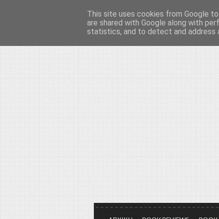
This site uses cookies from Google to 
Το μεγαλείο των Τεχ
are shared with Google along with per
statistics, and to detect and address 
Είμαστε πάντα εδώ για να μιλάμε γ