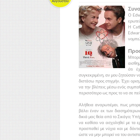
Αυγούστου
Συνο
Ο
Edw
ερωτεύ
Η
Cat
Edwar
νομπε
Προ
Μπορώ 
αισθη
ότι έ
συγκεκριμένη, αν μου ζητούσαν να
διστάσω προς στιγμήν. Έχει ορισμ
να την βλέπεις μέσω ενός συμπαθη
περισσότερο ως προς το να σε πείσ
Αλήθεια αναρωτιέμαι, πως μπορεί
βάλει έναν εκ των διασημότερω
δικιά μας θεία από το Σικάγο; Υπ
να καθίσει να ασχοληθεί με τα ε
προσπαθεί με νύχια και με δόντι
ώστε να μην μπορεί να του αντιστα