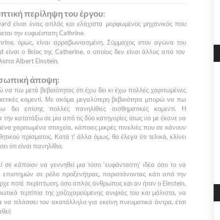
πτική περίληψη του έργου:
ard
είναι ένας απλός και ελάχιστα μορφωμένος μηχανικός που
εται την ευφυέστατη Cathrine.
hrine
, όμως, είναι αρραβωνιασμένη. Σύμμαχος στον αγώνα του
d
είναι ο θείος της
Catherine,
ο οποίος δεν είναι άλλος από τον
λίστα
Albert Einstein
.
σωπική άποψη:
να πω μετά βεβαιότητας ότι έχω δει κι έχω πολλές χαριτωμένες
ματικές κομεντί. Με ακόμα μεγαλύτερη βεβαιότητα μπορώ να πω
χω δει επίσης πολλές πανηλίθιες αισθηματικές κομεντί. Η
 την κατατάξω σε μια από τις δύο κατηγορίες ίσως να με έκανε να
ένα χαριτωμένα στοιχεία, κάποιες μικρές πινελιές που σε κάνουν
τικού πρίσματος. Κατά τ’ άλλα όμως, θα έλεγα ότι τελικά, κλίνει
ει ότι είναι πανηλίθια.
 σε κάποιον να γεννηθεί μια τόσο ‘ευφάνταστη’ ιδέα όσο το να
ν επιστημών σε ρόλο προξενήτρας, παριστάνοντας κάτι από την
ήρχε ποτέ περίπτωση, όσο απλός άνθρωπος και αν ήταν ο Einstein,
ρωτικά τερτίπια της χαζοχαρούμενης ανιψιάς του και μάλιστα, να
α να πλάσσει τον ακατάλληλο για εκείνη πνευματικά άντρα, έτσι
θεί;