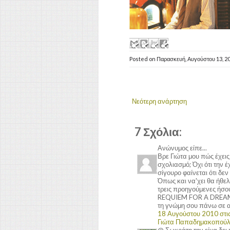
Posted on
Παρασκευή, Αυγούστου 13, 2
Νεότερη ανάρτηση
7 Σχόλια:
Ανώνυμος είπε...
Βρε Γιώτα μου πώς έχεις 
σχολιασμό; Όχι ότι την έ
σίγουρο φαίνεται ότι δεν
Όπως και να'χει θα ήθελ
τρεις προηγούμενες ήσου
REQUIEM FOR A DREAM. Σί
τη γνώμη σου πάνω σε αυτ
18 Αυγούστου 2010 στις
Γιώτα Παπαδημακοπού
@ Σωκράτη την είχα δει 