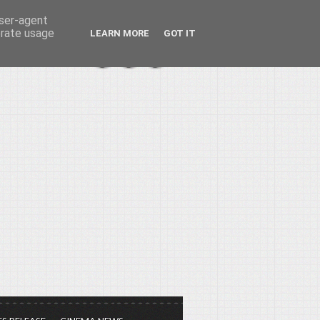
user-agent
erate usage
LEARN MORE
GOT IT