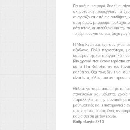
Για ακόμη μια φορά, δεν είμαι σίγ
σκηνοθετική προσέγγιση. Τα έχ
αναγκάζομαι από τις συνθήκες.
αυτή όμως, μπορούμε τουλάχιστο
κάτι τέτοιο, οι υπεύθυνοι για τη
το χέρι τους για να μας ψυχαγωγή
Η
Meg Ryan
μας έχει συνηθίσει 
αξιόλογο. Πολύ περισσότερο, μ
καριέρας της και πραγματικά είνα
ίδια χρονιά που έκανε τεράστια επ
και ο
Tim Robbins
, αν του ξανα
καλύτερα. Όχι πως δεν είναι συμ
είναι ένας ρόλος που αντιπροσωπεύ
Θέλετε να σοροπιάσετε με το έτε
πανεύκολα και μάλιστα, χωρίς
παράλληλα με την συναισθηματικ
μαθηματικές και επιστημονικές α
στις πρώτες εκτεταμένες αναφορ
καμία σχέση με τον έρωτα.
Βαθμολογία 3/10