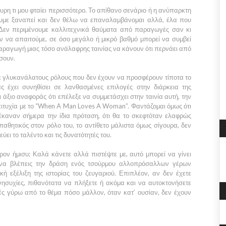
ουρη τι μου φταίει περισσότερο. Το απίθανο σενάριο ή η ανύπαρκτη
ουμε ξαναπεί και δεν θέλω να επαναλαμβάνομαι αλλά, έλα που
 Δεν περιμένουμε καλλιτεχνικά θαύματα από παραγωγές σαν κι
ν να απαιτούμε, σε όσο μεγάλο ή μικρό βαθμό μπορεί να συμβεί
ν παραγωγή μιας τόσο ανάλαφρης ταινίας να κάνουν ότι περνάει από
σουν.
σε γλυκανάλατους ρόλους που δεν έχουν να προσφέρουν τίποτα το
ας έχει συνηθίσει σε λανθασμένες επιλογές στην διάρκεια της
ι άξιο αναφοράς ότι επέλεξε να συμμετάσχει στην ταινία αυτή, την
ιτυχία με το
“When A
Man Loves A Woman”.
Φαντάζομαι όμως ότι
έκαναν σήμερα την ίδια πρόταση, ότι θα το σκεφτόταν ελαφρώς
παθητικός στον ρόλο του, το αντίθετο μάλιστα όμως σίγουρα, δεν
ει το ταλέντο και τις δυνατότητές του.
ρον ήμισυ; Καλά κάνετε αλλά πιστέψτε με, αυτό μπορεί να γίνει
 να βλέπεις την δράση ενός τσούρμου αλλοπρόσαλλων γέρων
ή εξέλιξη της ιστορίας του ζευγαριού. Επιπλέον, αν δεν έχετε
νησυχίες, πιθανότατα να πλήξετε ή ακόμα και να αυτοκτονήσετε
ές γύρω από το θέμα πόσο μάλλον, όταν κατ’ ουσίαν, δεν έχουν