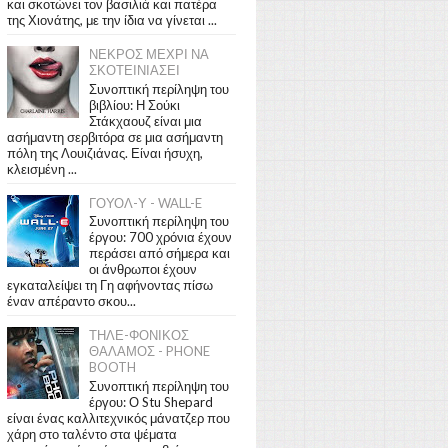
και σκοτώνει τον βασιλιά και πατέρα
της Χιονάτης, με την ίδια να γίνεται ...
ΝΕΚΡΟΣ ΜΕΧΡΙ ΝΑ
ΣΚΟΤΕΙΝΙΑΣΕΙ
Συνοπτική περίληψη του
βιβλίου: Η Σούκι
Στάκχαουζ είναι μια
ασήμαντη σερβιτόρα σε μια ασήμαντη
πόλη της Λουιζιάνας. Είναι ήσυχη,
κλεισμένη ...
ΓΟΥΟΛ-Υ - WALL-E
Συνοπτική περίληψη του
έργου: 700 χρόνια έχουν
περάσει από σήμερα και
οι άνθρωποι έχουν
εγκαταλείψει τη Γη αφήνοντας πίσω
έναν απέραντο σκου...
ΤΗΛΕ-ΦΟΝΙΚΟΣ
ΘΑΛΑΜΟΣ - PHONE
BOOTH
Συνοπτική περίληψη του
έργου: Ο Stu Shepard
είναι ένας καλλιτεχνικός μάνατζερ που
χάρη στο ταλέντο στα ψέματα