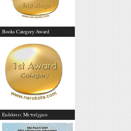
Books Category Award
Εκδόσεις Μεταίχμιο