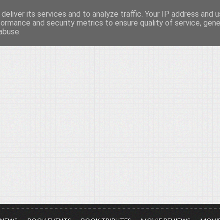
deliver its services and to analyze traffic. Your IP address and 
νών...
formance and security metrics to ensure quality of service, gen
abuse.
ια τον πολιτισμό, σε κάθε του μορφή και έκταση...