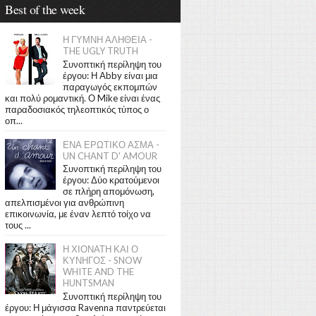
Best of the week
Η ΓΥΜΝΗ ΑΛΗΘΕΙΑ -
THE UGLY TRUTH
Συνοπτική περίληψη του
έργου: Η Abby είναι μια
παραγωγός εκπομπών
και πολύ ρομαντική. Ο Mike είναι ένας
παραδοσιακός τηλεοπτικός τύπος ο
οπ...
ΕΝΑ ΕΡΩΤΙΚΟ ΑΣΜΑ -
UN CHANT D' AMOUR
Συνοπτική περίληψη του
έργου: Δύο κρατούμενοι
σε πλήρη απομόνωση,
απελπισμένοι για ανθρώπινη
επικοινωνία, με έναν λεπτό τοίχο να
τους ...
Η ΧΙΟΝΑΤΗ ΚΑΙ Ο
ΚΥΝΗΓΟΣ - SNOW
WHITE AND THE
HUNTSMAN
Συνοπτική περίληψη του
έργου: Η μάγισσα Ravenna παντρεύεται