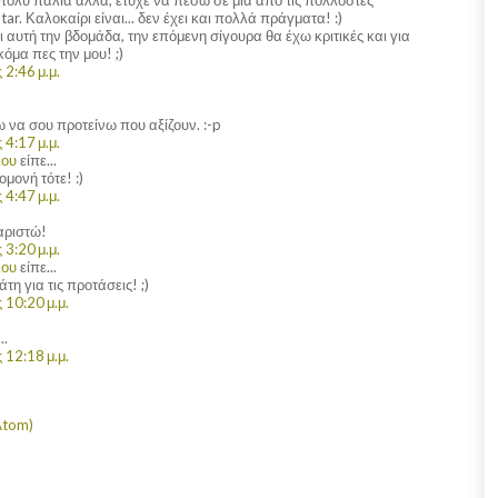
ar. Καλοκαίρι είναι... δεν έχει και πολλά πράγματα! :)
ι αυτή την βδομάδα, την επόμενη σίγουρα θα έχω κριτικές και για
κόμα πες την μου! ;)
2:46 μ.μ.
 να σου προτείνω που αξίζουν. :-p
4:17 μ.μ.
λου
είπε...
μονή τότε! :)
4:47 μ.μ.
αριστώ!
3:20 μ.μ.
λου
είπε...
 για τις προτάσεις! ;)
 10:20 μ.μ.
..
 12:18 μ.μ.
Atom)