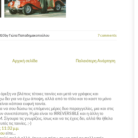
010
by
Γιώτα Παπαδημακοπούλου
7 comments
Αρχική σελίδα
Παλαιότερη Ανάρτηση
όρεξη να βλέπεις τέτοιες ταινίες και μετά να γράφεις και
χω δει για να έχω άποψη, αλλά από το τίτλο και το καστ το μόνο
 είναι κάποια ευφυή ταινία.
α να σου δώσω τις επόμενες μέρες δυο παραγγελίες, μια και στις
ν συνεπέστατη. Η μία είναι το IRREVERSIBLE και η άλλη το
γουρα τις γνωρίζεις, ίσως και να τις έχεις δει, αλλά θα ήθελα
ές τις ταινίες. ;-)
 11:32 μ.μ.
λου
είπε...
πολύ παλιά αλλά, έτυχε να πέσω σε μια από τις πολλοστές