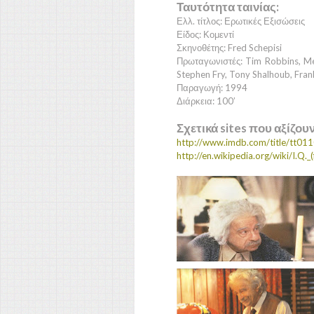
Ταυτότητα ταινίας:
Ελλ. τίτλος: Ερωτικές Εξισώσεις
Είδος: Κομεντί
Σκηνοθέτης: Fred Schepisi
Πρωταγωνιστές: Tim Robbins, Me
Stephen Fry, Tony Shalhoub, Fra
Παραγωγή: 1994
Διάρκεια: 100’
Σχετικά sites που αξίζου
http://www.imdb.com/title/tt01
http://en.wikipedia.org/wiki/I.Q._(