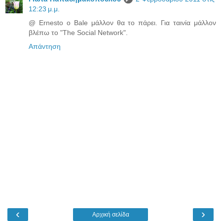
12:23 μ.μ.
@ Ernesto ο Bale μάλλον θα το πάρει. Για ταινία μάλλον
βλέπω το "The Social Network".
Απάντηση
‹
›
Αρχική σελίδα