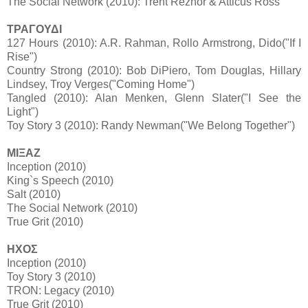
The Social Network (2010): Trent Reznor & Atticus Ross
ΤΡΑΓΟΥΔΙ
127 Hours (2010): A.R. Rahman, Rollo Armstrong, Dido("If I
Rise")
Country Strong (2010): Bob DiPiero, Tom Douglas, Hillary
Lindsey, Troy Verges("Coming Home")
Tangled (2010): Alan Menken, Glenn Slater("I See the
Light")
Toy Story 3 (2010): Randy Newman("We Belong Together")
ΜΙΞΑΖ
Inception (2010)
King`s Speech (2010)
Salt (2010)
The Social Network (2010)
True Grit (2010)
ΗΧΟΣ
Inception (2010)
Toy Story 3 (2010)
TRON: Legacy (2010)
True Grit (2010)