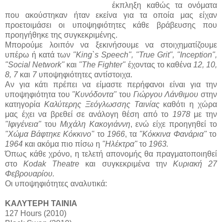
έκπληξη καθώς τα ονόματα
που ακούστηκαν ήταν εκείνα για τα οποία μας είχαν
προετοιμάσει οι υποψηφιότητες κάθε βράβευσης που
προηγήθηκε της συγκεκριμένης.
Μπορούμε λοιπόν να ξεκινήσουμε να στοιχηματίζουμε
υπέρω ή κατά των
"King`s Speech", "True Grit", "Inception",
"Social Network"
και
"The Fighter"
έχοντας το καθένα
12, 10,
8, 7
και
7
υποψηφιότητες αντίστοιχα.
Αν για κάτι πρέπει να είμαστε περήφανοι είναι για την
υποψηφιότητα του
"Κυνόδοντα"
του
Γιώργου Λάνθιμου
στην
κατηγορία
Καλύτερης Ξεόγλωσσης Ταινίας
καθότι η χώρα
μας έχει να βρεθεί σε ανάλογη θέση από το
1978
με την
"Ιφιγένεια"
του
Μιχάλη Κακογιάννη
, ενώ είχε προηγηθεί το
"Χώμα Βάφτηκε Κόκκινο"
το
1966
, τα
"Κόκκινα Φανάρια"
το
1964
και ακόμα πιο πίσω η
"Ηλέκτρα"
το
1963.
Όπως κάθε χρόνο, η τελετή απονομής θα πραγματοποιηθεί
στο
Kodak Theatre
και συγκεκριμένα την
Κυριακή 27
Φεβρουαρίου.
Οι υποψηφιότητες αναλυτικά:
ΚΑΛΥΤΕΡΗ ΤΑΙΝΙΑ
127 Hours (2010)