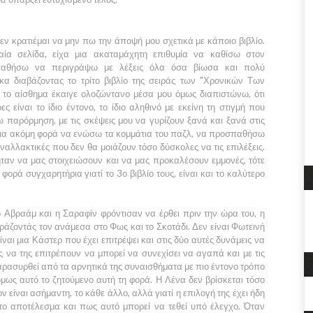
δεν κρατιέμαι να μην πω την άποψή μου σχετικά με κάποιο βιβλίο.
αία σελίδα, είχα μια ακαταμάχητη επιθυμία να καθίσω στον
παθήσω να περιγράψω με λέξεις όλα όσα βίωσα και πολύ
α διαβάζοντας το τρίτο βιβλίο της σειράς των
"Χρονικών Των
το αίσθημα έκαιγε ολοζώντανο μέσα μου όμως διαπιστώνω, ότι
 είναι το ίδιο έντονο, το ίδιο αληθινό με εκείνη τη στιγμή που
παρόρμηση, με τις σκέψεις μου να γυρίζουν ξανά και ξανά στις
μια ακόμη φορά να ενώσω τα κομμάτια του παζλ, να προσπαθήσω
εναλλακτικές που δεν θα μοιάζουν τόσο δύσκολες να τις επιλέξεις.
ταν να μας στοιχειώσουν και να μας προκαλέσουν εμμονές, τότε
 φορά συγχαρητήρια γιατί το
3ο
βιβλίο τους, είναι και το καλύτερο
ο
Αβραάμ
και η
Σαραφίν
φρόντισαν να έρθει πριν την ώρα του, η
οιράζοντάς τον ανάμεσα στο
Φως
και το
Σκοτάδι.
Δεν είναι
Φωτεινή
ίναι μια
Κάστερ
που έχει επιτρέψει και στις δύο αυτές δυνάμεις να
ς να της επιτρέπουν να μπορεί να συνεχίσει να αγαπά και με τις
αρασυρθεί από τα αρνητικά της συναισθήματα με πιο έντονο τρόπο
όμως αυτό το ζητούμενο αυτή τη φορά. Η
Λένα
δεν βρίσκεται τόσο
ον είναι ασήμαντη, το κάθε άλλο, αλλά γιατί η επιλογή της έχει ήδη
ι το αποτέλεσμα και πως αυτό μπορεί να τεθεί υπό έλεγχο. Όταν