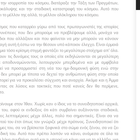
ε την ισορροπία του κόσμου, διατάραξε την
Τάξη των Πραγμάτων,
οκάλυψης
και την σταδιακή καταστροφή του κόσμου. Αυτό που
αι το μέλλον της αλλά, το μέλλον ολόκληρου του κόσμου.
όσμος που καταρρέει γύρω από τους πρωταγωνιστές της ιστορίας
 συνέπειες που δεν μπορούμε να προβλέψουμε αλλά, μονάχα να
ίδιοι που αλλάζουν και που φαίνεται να μην μπορούν να κάνουν
αγή αυτή ή έστω να την θέσουν υπό κάποιον έλεγχο. Είναι έρμαιά
ε μια τόσο κρίσιμη στιγμή φαντάζει το μεγαλύτερο στοίχημα απ' όλα.
υν τις δυνάμεις τους οι οποίες είτε εκδηλώνονται σε μεγαλύτερη
ε αποδυναμώνονται, λειτουργούν μπερδεμένα και με αμφίβολα
ί να προσαρμοστεί στη νέα του ημι-δαιμονική φύση ενώ στην
 δεν μπορεί με τίποτα να δεχτεί την ανθρώπινη φύση στην οποία
μπορεί για να προκαλέσει σύγχυση και αναρχία. Ακόμα και η
Άμμα
ντας σε λύσεις και τακτικές που ποτέ κανείς δεν θα περίμενε,
πο.
ρίνουμε στον
Ίθαν
. Χωρίς καν ο ίδιος να το συνειδητοποιεί αρχικά,
υ, αφού οι ενδείξεις ότι κάτι συμβαίνει αυξάνονται σταδιακά,
ες λεπτομέρειες μέχρι άλλες, πολύ πιο σημαντικές. Είναι σα να
ού του έτσι όπως τον γνώριζε μέχρι πρότινος. Συνειδητοποιεί ότι
μες του, σα να βρίσκεται ξαφνικά στο σώμα ενός ξένου, σα να ζει
 δική του. Αυτό που πρέπει λοιπόν να κάνει, ανάμεσα σε όλα τα
 λόγο συμβαίνει αυτό και τι μπορεί να κάνει για να το αλλάξει, για