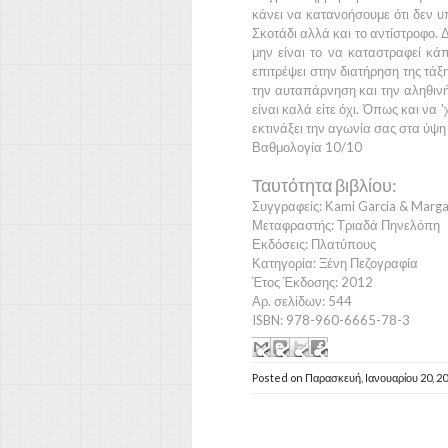
κάνει να κατανοήσουμε ότι δεν 
Σκοτάδι
αλλά και το αντίστροφο. 
μην είναι το να καταστραφεί κ
επιτρέψει στην διατήρηση της τάξη
την αυταπάρνηση και την αληθινή
είναι καλά είτε όχι. Όπως και να '
εκτινάξει την αγωνία σας στα ύψ
Βαθμολογία 10/10
Ταυτότητα βιβλίου:
Συγγραφείς: Κami Garcia & Marga
Μεταφραστής: Τριαδά Πηνελόπη
Εκδόσεις: Πλατύπους
Κατηγορία: Ξένη Πεζογραφία
Έτος Έκδοσης: 2012
Αρ. σελίδων: 544
ISBN: 978-960-6665-78-3
Posted on
Παρασκευή, Ιανουαρίου 20, 2