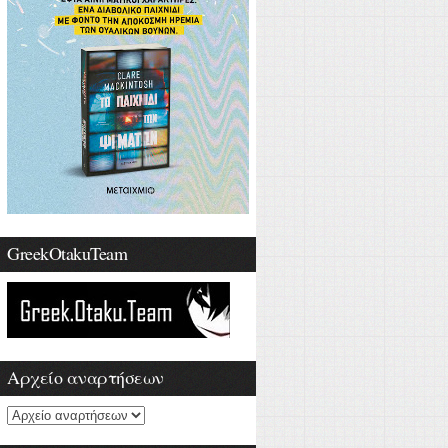
GreekOtakuTeam
Αρχείο αναρτήσεων