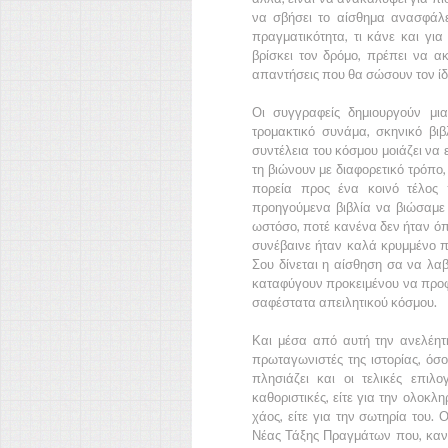
να σβήσει το αίσθημα ανασφάλε
πραγματικότητα, τι κάνε και για
βρίσκει τον δρόμο, πρέπει να ακ
απαντήσεις που θα σώσουν τον ίδ
Οι συγγραφείς δημιουργούν μι
τρομακτικό συνάμα, σκηνικό βι
συντέλεια του κόσμου μοιάζει να 
τη βιώνουν με διαφορετικό τρόπο, τ
πορεία προς ένα κοινό τέλος 
προηγούμενα βιβλία να βιώσαμε
ωστόσο, ποτέ κανένα δεν ήταν όπ
συνέβαινε ήταν καλά κρυμμένο πί
Σου δίνεται η αίσθηση σα να λ
καταφύγουν προκειμένου να προφυ
σαφέστατα απειλητικού κόσμου.
Και μέσα από αυτή την ανελέητ
πρωταγωνιστές της ιστορίας, όσο
πλησιάζει και οι τελικές επιλο
καθοριστικές, είτε για την ολοκ
χάος, είτε για την σωτηρία του.
Νέας Τάξης Πραγμάτων
που, κανε