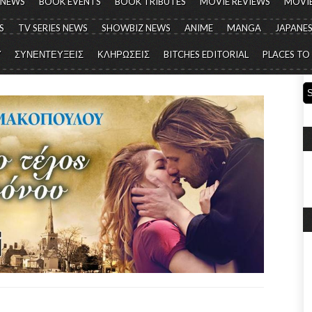
 NEWS
BOOK EVENTS
BOOK TRIBUTES
MOVIE REVIEWS
MOVIE
S
TV SERIES NEWS
SHOWBIZ NEWS
ANIME
MANGA
JAPANES
Y
ΣΥΝΕΝΤΕΥΞΕΙΣ
ΚΛΗΡΩΣΕΙΣ
BITCHES EDITORIAL
PLACES TO