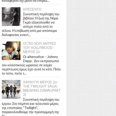
καταφέρνει όχι μόνο να επιβιώ...
ΚΡΕΣΕΝΤΟ
Συνοπτική περίληψη του
βιβλίου: Η ζωή της Νόρα
Γκρέι εξακολουθεί να
απέχει πολύ από το
τέλειο. Η επιβίωση από μια απόπειρα
δολοφονίας εναντ...
ΟΙ ΠΙΟ SEXY ΑΝΤΡΕΣ
ΤΟΥ HOLLYWOOD -
ΜΕΡΟΣ 2ο
Οι alternative: - Johnny
Depp: Δεν εκπροσωπεί
του κλασσικούς ωραίους σε καμία
περίπτωση όμως έχει αυτό το κάτι. Πείτε
το τύπο, πείτε τ...
ΧΑΡΑΥΓΗ: ΜΕΡΟΣ 2ο -
THE TWILIGHT SAGA:
BREAKING DAWN (PART
2)
Συνοπτική περίληψη του
έργου: Στο πέμπτο και τελευταίο μέρος
της εποποιίας "Twilight",
παρακολουθούμε την προσαρμογή της
Be...