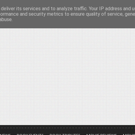
deliver its services and to analyze traffic. Your IP address and 
νών...
formance and security metrics to ensure quality of service, gen
abuse.
ια τον πολιτισμό, σε κάθε του μορφή και έκταση...