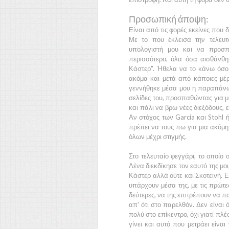
Προσωπική άποψη:
Είναι από τις φορές εκείνες που 
Με το που έκλεισα την τελευτ
υπολογιστή μου και να προσ
περισσότερο, όλα όσα αισθάνθηκ
Κάστερ".
Ήθελα να το κάνω όσο 
ακόμα και μετά από κάποιες μέρες
γεννήθηκε μέσα μου η παραπάνω 
σελίδες του, προσπαθώντας για 
και πάλι να βρω νέες διεξόδους, 
Αν στόχος των
Garcia
και
Stohl
ή
πρέπει να τους πω για μια ακόμη
όλων μέχρι στιγμής.
Στο τελευταίο φεγγάρι, το οποίο 
Λένα
διεκδίκησε τον εαυτό της μ
Κάστερ
αλλά ούτε και
Σκοτεινή.
Ε
υπάρχουν μέσα της, με τις πρώτε
δεύτερες, να της επιτρέπουν να π
απ' ότι στο παρελθόν. Δεν είναι 
πολύ στο επίκεντρο, όχι γιατί πλέ
γίνει και αυτό που μετράει είνα