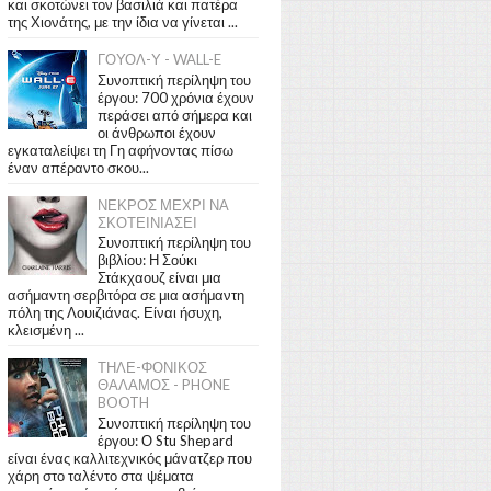
και σκοτώνει τον βασιλιά και πατέρα
της Χιονάτης, με την ίδια να γίνεται ...
ΓΟΥΟΛ-Υ - WALL-E
Συνοπτική περίληψη του
έργου: 700 χρόνια έχουν
περάσει από σήμερα και
οι άνθρωποι έχουν
εγκαταλείψει τη Γη αφήνοντας πίσω
έναν απέραντο σκου...
ΝΕΚΡΟΣ ΜΕΧΡΙ ΝΑ
ΣΚΟΤΕΙΝΙΑΣΕΙ
Συνοπτική περίληψη του
βιβλίου: Η Σούκι
Στάκχαουζ είναι μια
ασήμαντη σερβιτόρα σε μια ασήμαντη
πόλη της Λουιζιάνας. Είναι ήσυχη,
κλεισμένη ...
ΤΗΛΕ-ΦΟΝΙΚΟΣ
ΘΑΛΑΜΟΣ - PHONE
BOOTH
Συνοπτική περίληψη του
έργου: Ο Stu Shepard
είναι ένας καλλιτεχνικός μάνατζερ που
χάρη στο ταλέντο στα ψέματα