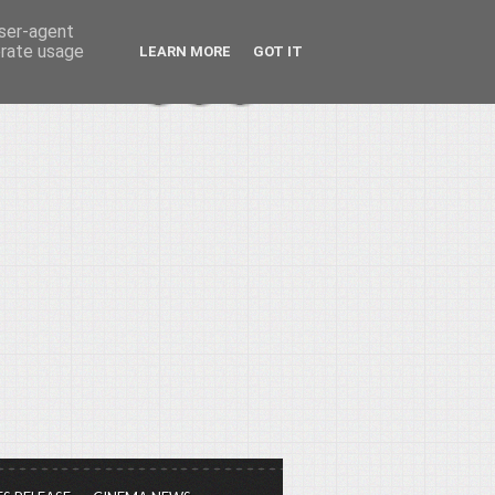
user-agent
erate usage
LEARN MORE
GOT IT