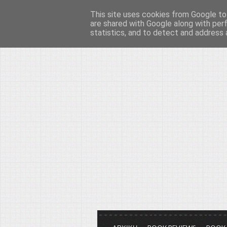
This site uses cookies from Google to 
Το μεγαλείο των Τεχ
are shared with Google along with per
statistics, and to detect and address 
Είμαστε πάντα εδώ για να μιλάμε γ