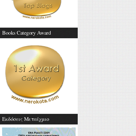
Books Category Award
Εκδόσεις Μεταίχμιο