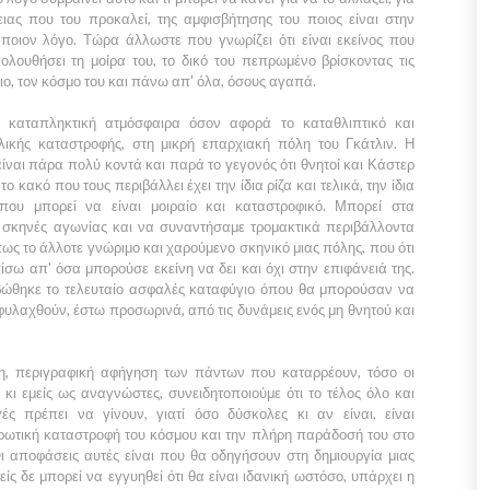
ιας που του προκαλεί, της αμφισβήτησης του ποιος είναι στην
 ποιον λόγο. Τώρα άλλωστε που γνωρίζει ότι είναι εκείνος που
ολουθήσει τη μοίρα του, το δικό του πεπρωμένο βρίσκοντας τις
ιο, τον κόσμο του και πάνω απ' όλα, όσους αγαπά.
α καταπληκτική ατμόσφαιρα όσον αφορά το καταθλιπτικό και
βλικής καταστροφής, στη μικρή επαρχιακή πόλη του
Γκάτλιν.
Η
είναι πάρα πολύ κοντά και παρά το γεγονός ότι θνητοί και
Κάστερ
ο κακό που τους περιβάλλει έχει την ίδια ρίζα και τελικά, την ίδια
που μπορεί να είναι μοιραίο και καταστροφικό. Μπορεί στα
 σκηνές αγωνίας και να συναντήσαμε τρομακτικά περιβάλλοντα
ως το άλλοτε γνώριμο και χαρούμενο σκηνικό μιας πόλης, που ότι
σω απ' όσα μπορούσε εκείνη να δει και όχι στην επιφάνειά της.
αβώθηκε το τελευταίο ασφαλές καταφύγιο όπου θα μπορούσαν να
λαχθούν, έστω προσωρινά, από τις δυνάμεις ενός μη θνητού και
η, περιγραφική αφήγηση των πάντων που καταρρέουν, τόσο οι
 κι εμείς ως αναγνώστες, συνειδητοποιούμε ότι το τέλος όλο και
γές πρέπει να γίνουν, γιατί όσο δύσκολες κι αν είναι, είναι
ληρωτική καταστροφή του κόσμου και την πλήρη παράδοσή του στο
 Οι αποφάσεις αυτές είναι που θα οδηγήσουν στη δημιουργία μιας
ίς δε μπορεί να εγγυηθεί ότι θα είναι ιδανική ωστόσο, υπάρχει η