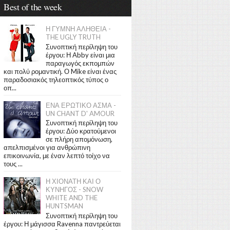
Best of the week
Η ΓΥΜΝΗ ΑΛΗΘΕΙΑ -
THE UGLY TRUTH
Συνοπτική περίληψη του
έργου: Η Abby είναι μια
παραγωγός εκπομπών
και πολύ ρομαντική. Ο Mike είναι ένας
παραδοσιακός τηλεοπτικός τύπος ο
οπ...
ΕΝΑ ΕΡΩΤΙΚΟ ΑΣΜΑ -
UN CHANT D' AMOUR
Συνοπτική περίληψη του
έργου: Δύο κρατούμενοι
σε πλήρη απομόνωση,
απελπισμένοι για ανθρώπινη
επικοινωνία, με έναν λεπτό τοίχο να
τους ...
Η ΧΙΟΝΑΤΗ ΚΑΙ Ο
ΚΥΝΗΓΟΣ - SNOW
WHITE AND THE
HUNTSMAN
Συνοπτική περίληψη του
έργου: Η μάγισσα Ravenna παντρεύεται