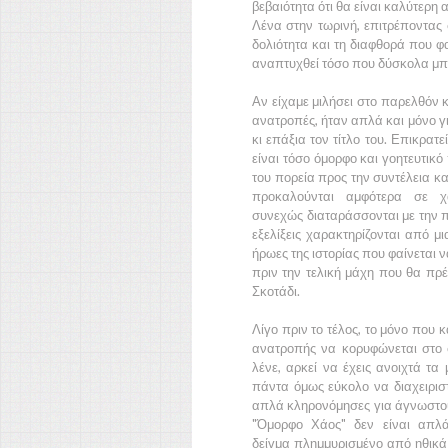
βεβαιότητα ότι θα είναι καλύτερη
Λένα
στην τωρινή, επιτρέποντας 
δολιότητα και τη διαφθορά που φα
αναπτυχθεί τόσο που δύσκολα μπ
Αν είχαμε μιλήσει στο παρελθόν κ
ανατροπές, ήταν απλά και μόνο γι
κι επάξια τον τίτλο του. Επικρατε
είναι τόσο όμορφο και γοητευτικ
του πορεία προς την συντέλεια κ
προκαλούνται αμφότερα σε χ
συνεχώς διαταράσσονται με την π
εξελίξεις χαρακτηρίζονται από μ
ήρωες της ιστορίας που φαίνεται 
πριν την τελική μάχη που θα πρ
Σκοτάδι.
Λίγο πριν το τέλος, το μόνο που 
ανατροπής να κορυφώνεται στο 
λένε, αρκεί να έχεις ανοιχτά τα
πάντα όμως εύκολο να διαχειρισ
απλά κληρονόμησες για άγνωστους 
"Όμορφο Χάος"
δεν είναι απλά
δείγμα πλημμυρισμένο από ηθικά