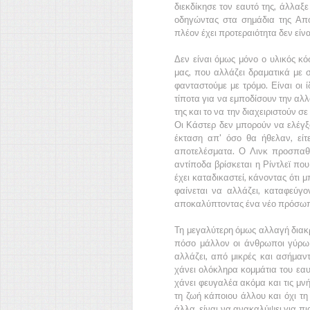
διεκδίκησε τον εαυτό της, άλλαξ
οδηγώντας στα σημάδια της
Απ
πλέον έχει προτεραιότητα δεν είν
Δεν είναι όμως μόνο ο υλικός κ
μας, που αλλάζει δραματικά με
φανταστούμε με τρόμο. Είναι οι 
τίποτα για να εμποδίσουν την αλλ
της και το να την διαχειριστούν σ
Οι
Κάστερ
δεν μπορούν να ελέγξο
έκταση απ' όσο θα ήθελαν, είτ
αποτελέσματα. Ο
Λινκ
προσπαθε
αντίποδα βρίσκεται η
Ρίντλεϊ
που
έχει καταδικαστεί, κάνοντας ότι 
φαίνεται να αλλάζει, καταφεύγο
αποκαλύπτοντας ένα νέο πρόσω
Τη μεγαλύτερη όμως αλλαγή διακ
πόσο μάλλον οι άνθρωποι γύρω το
αλλάζει, από μικρές και ασήμαντ
χάνει ολόκληρα κομμάτια του εαυτ
χάνει φευγαλέα ακόμα και τις μνή
τη ζωή κάποιου άλλου και όχι τη
άλλα, είναι να ανακαλύψει για πιο