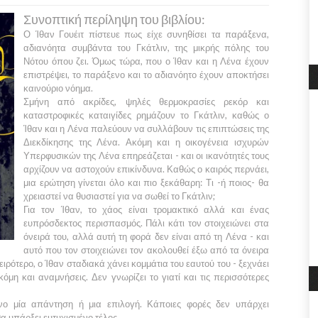
Συνοπτική περίληψη του βιβλίου:
Ο
Ίθαν Γουέιτ
πίστευε πως είχε συνηθίσει τα παράξενα,
αδιανόητα συμβάντα του
Γκάτλιν,
της μικρής πόλης του
Νότου
όπου ζει. Όμως τώρα, που ο
Ίθαν
και η
Λένα
έχουν
επιστρέψει, το παράξενο και το αδιανόητο έχουν αποκτήσει
καινούριο νόημα.
Σμήνη από ακρίδες, ψηλές θερμοκρασίες ρεκόρ και
καταστροφικές καταιγίδες ρημάζουν το
Γκάτλιν,
καθώς ο
Ίθαν
και η
Λένα
παλεύουν να συλλάβουν τις επιπτώσεις της
Διεκδίκησης
της
Λένα
. Ακόμη και η οικογένεια ισχυρών
Υπερφυσικών
της
Λένα
επηρεάζεται - και οι ικανότητές τους
αρχίζουν να αστοχούν επικίνδυνα. Καθώς ο καιρός περνάει,
μια ερώτηση γίνεται όλο και πιο ξεκάθαρη: Τι -ή ποιος- θα
χρειαστεί να θυσιαστεί για να σωθεί το
Γκάτλιν;
Για τον
Ίθαν
, το χάος είναι τρομακτικό αλλά και ένας
ευπρόσδεκτος περισπασμός. Πάλι κάτι τον στοιχειώνει στα
όνειρά του, αλλά αυτή τη φορά δεν είναι από τη
Λένα -
και
αυτό που τον στοιχειώνει τον ακολουθεί έξω από τα όνειρα
ειρότερο, ο
Ίθαν
σταδιακά χάνει κομμάτια του εαυτού του - ξεχνάει
όμη και αναμνήσεις. Δεν γνωρίζει το γιατί και τις περισσότερες
νο μία απάντηση ή μια επιλογή. Κάποιες φορές δεν υπάρχει
θα υπάρξει ευτυχισμένο τέλος.