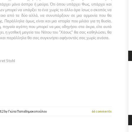
υπάρχει μόνο άσπρο ή μαύρο. Ότι όπου υπάρχει
Φως
, υπάρχει και
Δεν μπορεί να υπάρξει το ένα χωρίς το άλλο άρα ίσως ο σκοπός να
άποιο από τα δύο αλλά, να συνυπάρξουν σε μια αρμονία που θα
ς. Παράλληλα όμως, είναι και μια ιστορία που μιλάει για τη θυσία,
, πηγαία αγάπη που μπορεί να μας οδηγήσει στα άκρα, είτε αυτά
χει, η γοτθική μαγεία του
Νότου
του
"Χάους"
θα σας καθηλώσει, θα
η και παράλληλα θα σας συγκινήσει αφήνοντάς σας χωρίς ανάσα.
ret Stohl
012
by
Γιώτα Παπαδημακοπούλου
66 comments