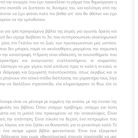
 από την αναρχία που έχει προκαλέσει το ρήγμα που δημιούργησε η
στο σκοτάδι να ξεσπάσει τις δυνάμεις του, και καλύτερη από την
ίνεται να έχει φτάσει πολύ πιο βαθιά απ' όσο θα ήθελαν και έχει
ορούν να την εμποδίσουν.
αι για τρία προηγούμενα βιβλία της σειράς για αγωνία, δράση και
ατί δεν είχαμε διαβάσει το 3ο, που αντιπροσωπεύει ολοκληρωτικά
ί χάος στο
Γκάτλιν
και τις ζωές των πρωταγωνιστών μας ωστόσο,
ό που δεν μπορείς παρά να ακολουθήσεις μαγεμένος την σαρωτική
αι την καταστροφή. Η δράση είναι αδιάκοπη, τα συναισθήματα που
αρακτήρες και αναγνώστες εναλλασσόμενα, οι ισορροπίες
λάστιγγα να μην γέρνει ποτέ απόλυτα προς το καλό ή το κακό, οι
ια ιδιόμορφη και ξεχωριστή πολυπλοκότητα, όπως ακριβώς και οι
να μπαίνουν στο τελικό στάδιο διάπλασης του χαρακτήρα τους, λίγο
έπει να διαλέξουν στρατόπεδο, είτε κληρονόμησαν το
Φως
είτε το
κάνουμε είναι να μένουμε με κομμένη την ανάσα, με την έννοια της
φινάλε του βιβλίου. Όπου υπάρχει πρόβλημα, υπάρχει και λύση
 μάτια και το μυαλό σου προκειμένου να την ανακαλύψεις. Είναι
τείς την απάντηση; Είναι εύκολο να δεχτείς ένα πεπρωμένο που
λόγους και σου ζητάει να θυσιαστείς για το γενικότερο καλό; Το
 ένα ακόμα ωραίο βιβλίο φανταστικού. Είναι ένα εξαιρετικό
 διδάγματα που χωρίς ηθικοπλαστικά στοιχεία προσπαθεί να μας