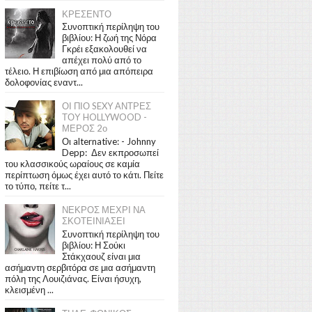
ΚΡΕΣΕΝΤΟ
Συνοπτική περίληψη του
βιβλίου: Η ζωή της Νόρα
Γκρέι εξακολουθεί να
απέχει πολύ από το
τέλειο. Η επιβίωση από μια απόπειρα
δολοφονίας εναντ...
ΟΙ ΠΙΟ SEXY ΑΝΤΡΕΣ
ΤΟΥ HOLLYWOOD -
ΜΕΡΟΣ 2ο
Οι alternative: - Johnny
Depp: Δεν εκπροσωπεί
του κλασσικούς ωραίους σε καμία
περίπτωση όμως έχει αυτό το κάτι. Πείτε
το τύπο, πείτε τ...
ΝΕΚΡΟΣ ΜΕΧΡΙ ΝΑ
ΣΚΟΤΕΙΝΙΑΣΕΙ
Συνοπτική περίληψη του
βιβλίου: Η Σούκι
Στάκχαουζ είναι μια
ασήμαντη σερβιτόρα σε μια ασήμαντη
πόλη της Λουιζιάνας. Είναι ήσυχη,
κλεισμένη ...