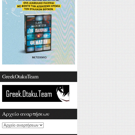
GreekOtakuTeam
Αρχείο αναρτήσεων