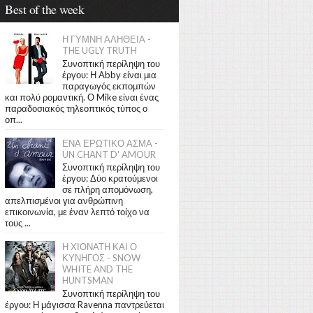
Best of the week
Η ΓΥΜΝΗ ΑΛΗΘΕΙΑ -
THE UGLY TRUTH
Συνοπτική περίληψη του
έργου: Η Abby είναι μια
παραγωγός εκπομπών
και πολύ ρομαντική. Ο Mike είναι ένας
παραδοσιακός τηλεοπτικός τύπος ο
οπ...
ΕΝΑ ΕΡΩΤΙΚΟ ΑΣΜΑ -
UN CHANT D' AMOUR
Συνοπτική περίληψη του
έργου: Δύο κρατούμενοι
σε πλήρη απομόνωση,
απελπισμένοι για ανθρώπινη
επικοινωνία, με έναν λεπτό τοίχο να
τους ...
Η ΧΙΟΝΑΤΗ ΚΑΙ Ο
ΚΥΝΗΓΟΣ - SNOW
WHITE AND THE
HUNTSMAN
Συνοπτική περίληψη του
έργου: Η μάγισσα Ravenna παντρεύεται