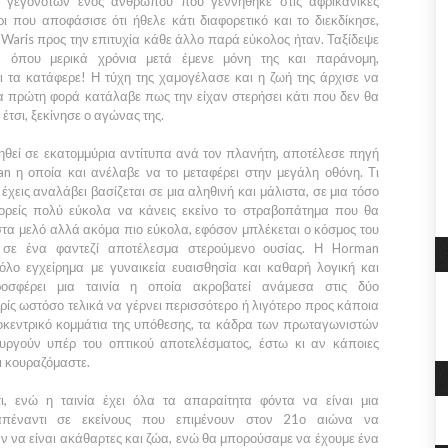
ν γεγονότων ενός ανθρώπου που γεννήθηκε στις αφρικανικές
 που αποφάσισε ότι ήθελε κάτι διαφορετικό και το διεκδίκησε,
ς
Waris
προς την επιτυχία κάθε άλλο παρά εύκολος ήταν. Ταξίδεψε
 όπου μερικά χρόνια μετά έμενε μόνη της και παράνομη,
 τα κατάφερε! Η τύχη της χαμογέλασε και η ζωή της άρχισε να
ια πρώτη φορά κατάλαβε πως την είχαν στερήσει κάτι που δεν θα
έτσι, ξεκίνησε ο αγώνας της.
υληθεί σε εκατομμύρια αντίτυπα ανά τον πλανήτη, αποτέλεσε πηγή
man
η οποία και ανέλαβε να το μεταφέρει στην μεγάλη οθόνη. Τι
έχεις αναλάβει βασίζεται σε μια αληθινή και μάλιστα, σε μια τόσο
ορείς πολύ εύκολα να κάνεις εκείνο το στραβοπάτημα που θα
 στα μελό αλλά ακόμα πιο εύκολα, εφόσον μπλέκεται ο κόσμος του
 σε ένα φαντεζί αποτέλεσμα στερούμενο ουσίας. Η
Horman
όλο εγχείρημα με γυναικεία ευαισθησία και καθαρή λογική και
οσφέρει μια ταινία η οποία ακροβατεί ανάμεσα στις δύο
ίς ωστόσο τελικά να γέρνει περισσότερο ή λιγότερο προς κάποια
οκεντρικό κομμάτια της υπόθεσης, τα κάδρα των πρωταγωνιστών
ουργούν υπέρ του οπτικού αποτελέσματος, έστω κι αν κάποιες
ι κουραζόμαστε.
ι, ενώ η ταινία έχει όλα τα απαραίτητα φόντα να είναι μια
 απέναντι σε εκείνους που επιμένουν στον
21ο
αιώνα να
αν να είναι ακάθαρτες και ζώα, ενώ θα μπορούσαμε να έχουμε ένα