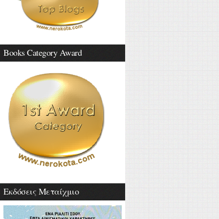
Books Category Award
Εκδόσεις Μεταίχμιο