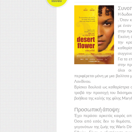
Ιουνίου
Συνοπ
Η δωδε
. Όταν 
με έναν
στην π
Εκείνη 
την κρ
καθαρίσ
συγγενεί
Για τα 
στην πρ
όλοι ο
περιφέρεται μόνη με μια βαλίτσα 
Λονδίνου.
Βρίσκει δουλειά ως καθαρίστρια 
τραβά την προσοχή του διάσημ
βοήθεια της καλής της φίλης
Maryl
Προσωπική άποψη:
Έχει περάσει αρκετός καιρός απ
Όσοι από εσάς δεν το θυμάστε,
γεγονότων της ζωής της
Waris Dir