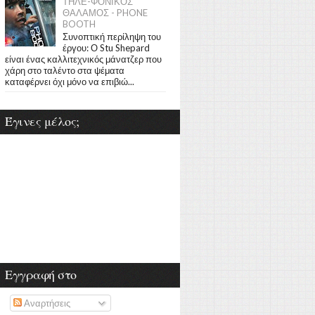
ΤΗΛΕ-ΦΟΝΙΚΟΣ
ΘΑΛΑΜΟΣ - PHONE
BOOTH
Συνοπτική περίληψη του
έργου: Ο Stu Shepard
είναι ένας καλλιτεχνικός μάνατζερ που
χάρη στο ταλέντο στα ψέματα
καταφέρνει όχι μόνο να επιβιώ...
Έγινες μέλος;
Εγγραφή στο
Αναρτήσεις