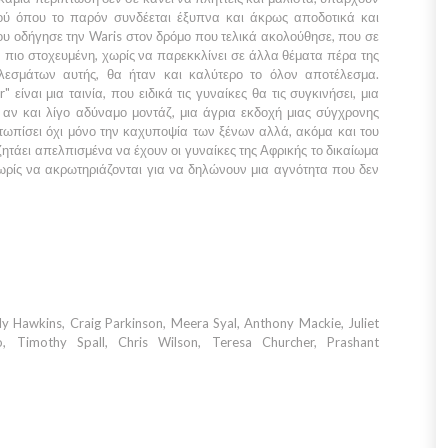
σμού όπου το παρόν συνδέεται έξυπνα και άκρως αποδοτικά και
ου οδήγησε την
Waris
στον δρόμο που τελικά ακολούθησε, που σε
 πιο στοχευμένη, χωρίς να παρεκκλίνει σε άλλα θέματα πέρα της
ελεσμάτων αυτής, θα ήταν και καλύτερο το όλον αποτέλεσμα.
r"
είναι μια ταινία, που ειδικά τις γυναίκες θα τις συγκινήσει, μια
, αν και λίγο αδύναμο μοντάζ, μια άγρια εκδοχή μιας σύγχρονης
τωπίσει όχι μόνο την καχυποψία των ξένων αλλά, ακόμα και του
 ζητάει απελπισμένα να έχουν οι γυναίκες της
Αφρικής
το δικαίωμα
χωρίς να ακρωτηριάζονται για να δηλώνουν μια αγνότητα που δεν
y Hawkins, Craig Parkinson, Meera Syal, Anthony Mackie, Juliet
, Timothy Spall, Chris Wilson, Teresa Churcher, Prashant