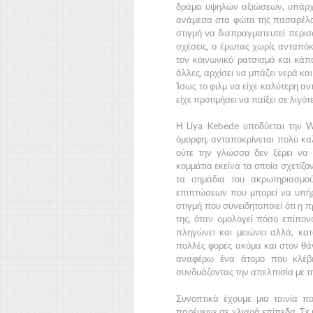
δράμα υψηλών αξιώσεων, υπάρχο
ανάμεσα στα φώτα της πασαρέλα
στιγμή να διαπραγματευτεί περι
σχέσεις, ο έρωτας χωρίς ανταπόκ
τον κοινωνικό ρατσισμό και κάπο
άλλες, αρχίσει να μπάζει νερά κα
Ίσως το φιλμ να είχε καλύτερη αν
είχε προτιμήσει να παίξει σε λιγό
Η
Liya Kebede
υποδύεται την
W
όμορφη, ανταποκρίνεται πολύ κα
ούτε την γλώσσα δεν ξέρει να 
κομμάτια εκείνα τα οποία σχετίζο
τα σημάδια του ακρωτηριασμο
επιπτώσεων που μπορεί να υπήρξ
στιγμή που συνειδητοποιεί ότι η 
της, όταν ομολογεί πόσο επίπον
πληγώνει και μειώνει αλλά, κατ
πολλές φορές ακόμα και στον θάνα
αναφέρω ένα άτομο που κλέβ
συνδυάζοντας την απελπισία με τη
Συνοπτικά έχουμε μια ταινία 
παρέμεινε σε χλιαρά επίπεδα. Σε 