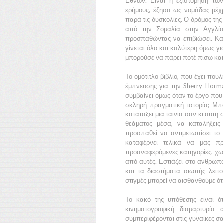
Εθνών. Είναι η εξιστόρηση τω
ερήμους, έζησα ως νομάδας μέχρι
παρά τις δυσκολίες. Ο δρόμος τη
από την Σομαλία στην Αγγλία
προσπαθώντας να επιβιώσει. Και
γίνεται όλο και καλύτερη όμως γ
μπορούσε να πάρει ποτέ πίσω και 
Το ομότιτλο βιβλίο, που έχει πο
έμπνευσης για την
Sherry Hor
συμβαίνει όμως όταν το έργο που 
σκληρή πραγματική ιστορία; Μπ
κατατάξει μια ταινία σαν κι αυτή
θεάματος μέσα, να καταλήξεις
προσπαθεί να αντιμετωπίσει το 
καταφέρνει τελικά να μας πρ
προαναφερόμενες κατηγορίες, χωρ
από αυτές. Εστιάζει στο ανθρωπ
και τα διαστήματα σιωπής λειτ
στιγμές μπορεί να αισθανθούμε ότ
Το κακό της υπόθεσης είναι ότ
κινηματογραφική διαμαρτυρία
συμπεριφέρονται στις γυναίκες σ