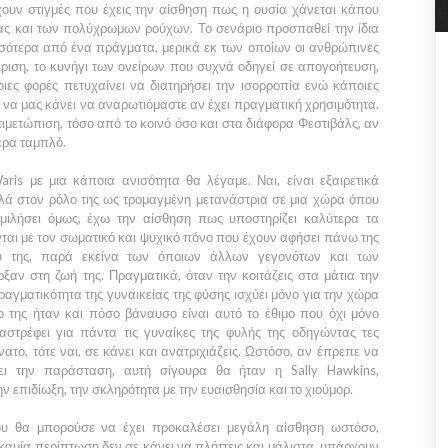
υν στιγμές που έχεις την αίσθηση πως η ουσία χάνεται κάπου
ς και των πολύχρωμων ρούχων. Το σενάριο προσπαθεί την ίδια
σσότερα από ένα πράγματα, μερικά εκ των οποίων οι ανθρώπινες
ριση, το κυνήγι των ονείρων που συχνά οδηγεί σε απογοήτευση,
ιες φορές πετυχαίνει να διατηρήσει την ισορροπία ενώ κάποιες
ι να μας κάνει να αναρωτιόμαστε αν έχει πραγματική χρησιμότητα.
τιμετώπιση, τόσο από το κοινό όσο και στα διάφορα Φεστιβάλς, αν
τερα ταμπλό.
aris
με μια κάποια ανισότητα θα λέγαμε. Ναι, είναι εξαιρετικά
λά στον ρόλο της ως τρομαγμένη μετανάστρια σε μια χώρα όπου
μιλήσει όμως, έχω την αίσθηση πως υποστηρίζει καλύτερα τα
νται με τον σωματικό και ψυχικό πόνο που έχουν αφήσει πάνω της
ύ της, παρά εκείνα των όποιων άλλων γεγονότων και των
αν στη ζωή της. Πραγματικά, όταν την κοιτάζεις στα μάτια την
πραγματικότητα της γυναικείας της φύσης ισχύει μόνο για την χώρα
ο της ήταν και πόσο βάναυσο είναι αυτό το έθιμο που όχι μόνο
αστρέφει για πάντα τις γυναίκες της φυλής της οδηγώντας τες
το, τότε ναι, σε κάνει και ανατριχιάζεις. Ωστόσο, αν έπρεπε να
ει την παράσταση, αυτή σίγουρα θα ήταν η
Sally Hawkins,
ν επιδίωξη, την σκληρότητα με την ευαισθησία και το χιούμορ.
που θα μπορούσε να έχει προκαλέσει μεγάλη αίσθηση ωστόσο,
καμία περίπτωση δεν σε κάνει να πλήττεις και μάλιστα, υπάρχουν