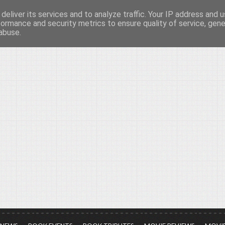
deliver its services and to analyze traffic. Your IP address and 
νών...
formance and security metrics to ensure quality of service, gen
abuse.
ια τον πολιτισμό, σε κάθε του μορφή και έκταση...