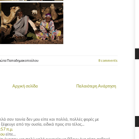
ιώτα Παπαδημακοπούλου
8 comments
Αρχική σελίδα
Παλαιότερη Ανάρτηση
λλά σαν ταινία δεν μου είπε και πολλά, πολλές φορές με
ξέφευγε από την ουσία, ειδικά προς στο τέλος...
:57 π.μ.
λου
είπε...
τι έχασαν μια πολύ καλή ευκαιρία να θίξουν ένα τόσο σοβαρό