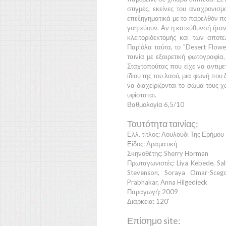
στιγμές, εκείνες του αναχρονι
επεξηγηματικά με το παρελθόν π
γοητεύουν. Αν η κατεύθυνσή ήταν
κλειτοριδεκτομής και των αποτ
Παρ'όλα ταύτα, το
"Desert Flowe
ταινία με εξαιρετική φωτογραφία
Σταχτοπούτας που είχε να αντιμε
ίδιου της του λαού, μια φωνή που
να διαχειρίζονται το σώμα τους 
υφίσταται.
Βαθμολογία 6,5/10
Ταυτότητα ταινίας:
Ελλ. τίτλος: Λουλούδι Της Ερήμου
Είδος: Δραματική
Σκηνοθέτης: Sherry Horman
Πρωταγωνιστές: Liya Kebede, Sall
Stevenson, Soraya Omar-Scego
Prabhakar, Anna Hilgedieck
Παραγωγή: 2009
Διάρκεια: 120'
Επίσημο site: