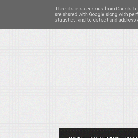
This site uses cookies from Google to 
Το μεγαλείο των Τεχ
are shared with Google along with per
statistics, and to detect and address 
Είμαστε πάντα εδώ για να μιλάμε γ