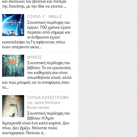
και σκοτώνει τον βασιλιά και πατέρα
της Χιονάτης, με την ίδια να γίνεται ...
ΓΟΥΟΛ-Υ - WALL-E
Συνοπτική περίληψη του
έργου: 700 χρόνια έχουν
περάσει από σήμερα και
οι άνθρωποι έχουν
εγκαταλείψει τη Γη αφήνοντας πίσω
έναν απέραντο σκου...
ΜΥΘΟΣ
Συνοπτική περίληψη του
βιβλίου: Το να ερωτευτείς
τον καθηγητή σου είναι
οπωσδήποτε κλισέ, αλλά
και πώς μπορείς να το αποφύγεις όταν
το...
ΓΛΥΚΙΑ ΚΑΤΑΣΤΡΟΦΗ
της Jamie McGuire -
Book review
Συνοπτική περίληψη του
βιβλίου: Η Άμπι
Αμπερνάθι είναι ένα καλό κορίτσι. Δεν
πίνει. Δεν βρίζει. Ντύνεται πολύ
συντηρητικά. Πιστεύει ό...