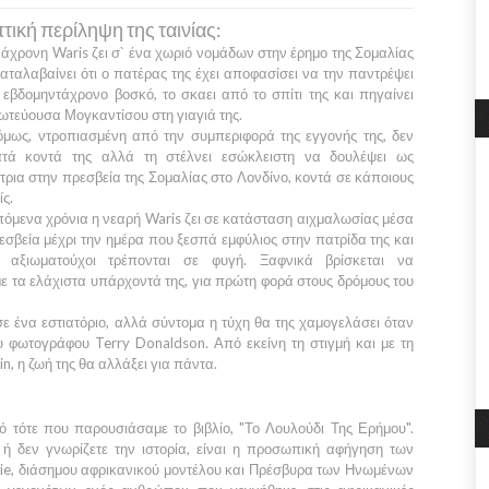
τική περίληψη της ταινίας:
κάχρονη
Waris
ζει σ` ένα χωριό νομάδων στην έρημο της
Σομαλίας
καταλαβαίνει ότι ο πατέρας της έχει αποφασίσει να την παντρέψει
 εβδομηντάχρονο βοσκό, το σκαει από το σπίτι της και πηγαίνει
ρωτεύουσα
Μογκαντίσου
στη γιαγιά της.
όμως, ντροπιασμένη από την συμπεριφορά της εγγονής της, δεν
ατά κοντά της αλλά τη στέλνει εσώκλειστη να δουλέψει ως
τρια στην πρεσβεία της
Σομαλίας
στο
Λονδίνο,
κοντά σε κάποιους
ς.
επόμενα χρόνια η νεαρή
Waris
ζει σε κατάσταση αιχμαλωσίας μέσα
εσβεία μέχρι την ημέρα που ξεσπά εμφύλιος στην πατρίδα της και
ι αξιωματούχοι τρέπονται σε φυγή. Ξαφνικά βρίσκεται να
με τα ελάχιστα υπάρχοντά της, για πρώτη φορά στους δρόμους του
σε ένα εστιατόριο, αλλά σύντομα η τύχη θα της χαμογελάσει όταν
ου φωτογράφου
Terry Donaldson
. Από εκείνη τη στιγμή και με τη
in
, η ζωή της θα αλλάξει για πάντα.
ό τότε που παρουσιάσαμε το βιβλίο,
"Το Λουλούδι Της Ερήμου".
 ή δεν γνωρίζετε την ιστορία, είναι η προσωπική αφήγηση των
ie,
διάσημου αφρικανικού μοντέλου και Πρέσβυρα των Ηνωμένων