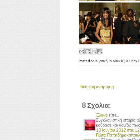
Posted on
Κυριακή, Ιουνίου 10, 2012
by
Γ
Νεότερη ανάρτηση
8 Σχόλια:
Έλενα
είπε...
Συγκλονιστική ιστορία α
κούρασε και νομίζω πως 
10 Ιουνίου 2012 στις 12
Γιώτα Παπαδημακοπού
@ Έλενα κι εγώ νομίζω ό