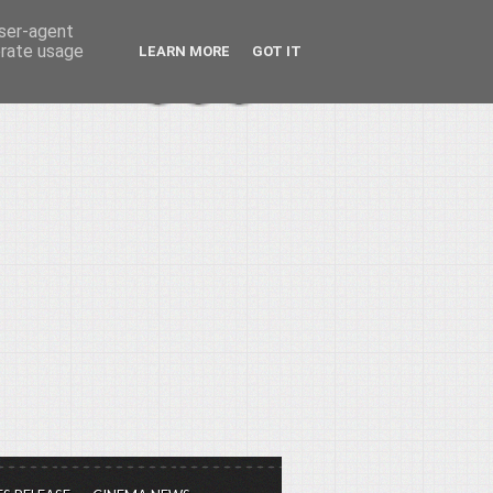
user-agent
erate usage
LEARN MORE
GOT IT