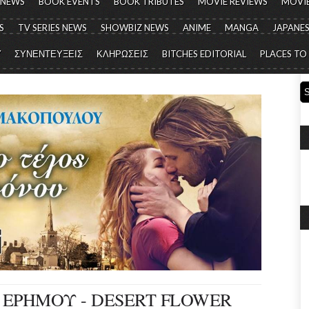
 NEWS
BOOK EVENTS
BOOK TRIBUTES
MOVIE REVIEWS
MOVIE
S
TV SERIES NEWS
SHOWBIZ NEWS
ANIME
MANGA
JAPANES
Y
ΣΥΝΕΝΤΕΥΞΕΙΣ
ΚΛΗΡΩΣΕΙΣ
BITCHES EDITORIAL
PLACES TO
 ΕΡΗΜΟΥ - DESERT FLOWER