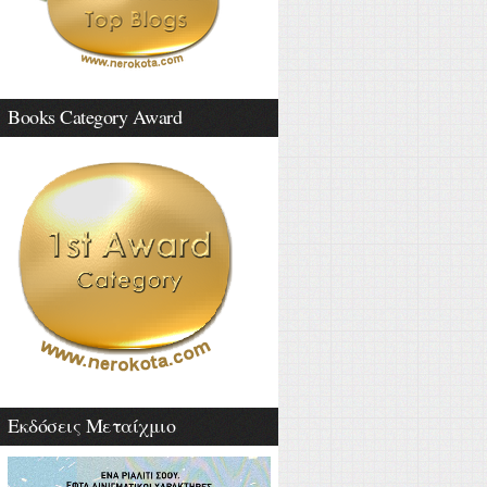
Books Category Award
Εκδόσεις Μεταίχμιο