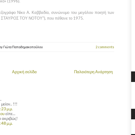
κό» (1996).
εζογράφο Νίκο Α. Καββαδία, συνώνυμο του μεγάλου ποιητή των
Ο ΣΤΑΥΡΟΣ ΤΟΥ ΝΟΤΟΥ"), που πέθανε το 1975.
by
Γιώτα Παπαδημακοπούλου
2 comments
Αρχική σελίδα
Παλαιότερη Ανάρτηση
.
μείον.. !!!
:23 μ.μ.
λου
είπε...
ι ακριβώς!
:48 μ.μ.