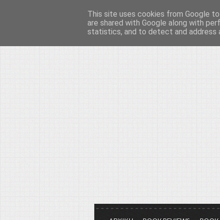
This site uses cookies from Google to 
Το μεγαλείο των Τεχ
are shared with Google along with per
statistics, and to detect and address 
Είμαστε πάντα εδώ για να μιλάμε γ