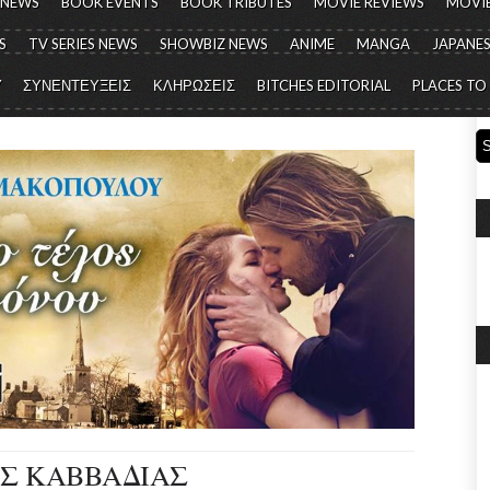
 NEWS
BOOK EVENTS
BOOK TRIBUTES
MOVIE REVIEWS
MOVIE
S
TV SERIES NEWS
SHOWBIZ NEWS
ANIME
MANGA
JAPANES
Y
ΣΥΝΕΝΤΕΥΞΕΙΣ
ΚΛΗΡΩΣΕΙΣ
BITCHES EDITORIAL
PLACES TO
ΟΣ ΚΑΒΒΑΔΙΑΣ