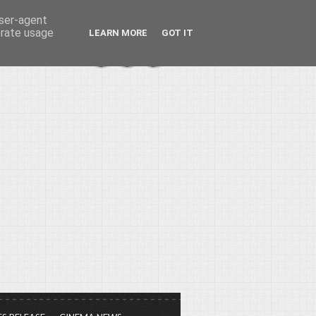
user-agent
erate usage
LEARN MORE
GOT IT