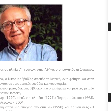
ες σε ηλικία 74 χρόνων, στην Αθήνα, ο σημαντικός πεζογράφος,
α, ο Νίκος Καββαδίας σπούδασε Ιατρική, ενώ φοίτησε και στην
τας σε στρατιωτικές μονάδες και νοσοκομεία.
στορήματα, δοκίμια, βιβλιοκριτικά σημειώματα και μελέτες, μεταξύ
ντίνο Θεοτόκη.
» (1990), «Φόβος κι ελπίδα» (1991),«Πτήση στο λευκό» (1993),
τηλεφωνώ» (2004).
γημάτων «Το στοιχειό στο φύτεμα» (1998) και τις νουβέλες «Η