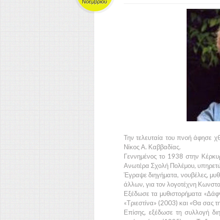
Νοεμβρίου
Την τελευταία του πνοή άφησε χθ
Νίκος Α. Καββαδίας.
Γεννημένος το 1938 στην Κέρκυρ
Ανωτέρα Σχολή Πολέμου, υπηρετών
Έγραψε διηγήματα, νουβέλες, μυθι
άλλων, για τον λογοτέχνη Κωνστα
Εξέδωσε τα μυθιστορήματα «Δάφνη
«Τριεστίνα» (2003) και «Θα σας 
Επίσης, εξέδωσε τη συλλογή διη