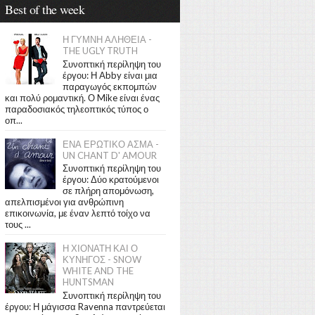
Best of the week
Η ΓΥΜΝΗ ΑΛΗΘΕΙΑ -
THE UGLY TRUTH
Συνοπτική περίληψη του
έργου: Η Abby είναι μια
παραγωγός εκπομπών
και πολύ ρομαντική. Ο Mike είναι ένας
παραδοσιακός τηλεοπτικός τύπος ο
οπ...
ΕΝΑ ΕΡΩΤΙΚΟ ΑΣΜΑ -
UN CHANT D' AMOUR
Συνοπτική περίληψη του
έργου: Δύο κρατούμενοι
σε πλήρη απομόνωση,
απελπισμένοι για ανθρώπινη
επικοινωνία, με έναν λεπτό τοίχο να
τους ...
Η ΧΙΟΝΑΤΗ ΚΑΙ Ο
ΚΥΝΗΓΟΣ - SNOW
WHITE AND THE
HUNTSMAN
Συνοπτική περίληψη του
έργου: Η μάγισσα Ravenna παντρεύεται