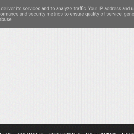
deliver its services and to analyze traffic. Your IP address and 
νών...
formance and security metrics to ensure quality of service, gen
abuse.
ια τον πολιτισμό, σε κάθε του μορφή και έκταση...