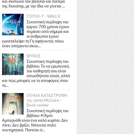
και σκοτώνει τον βασιλιά και πατέρα
της Χιονάτης, με την ίδια να γίνεται ...
ΓΟΥΟΛ-Υ - WALL-E
Συνοπτική περίληψη του
έργου: 700 χρόνια έχουν
περάσει από σήμερα και
οι άνθρωποι έχουν
εγκαταλείψει τη Γη αφήνοντας πίσω
έναν απέραντο σκου...
ΜΥΘΟΣ
Συνοπτική περίληψη του
βιβλίου: Το να ερωτευτείς
τον καθηγητή σου είναι
οπωσδήποτε κλισέ, αλλά
και πώς μπορείς να το αποφύγεις όταν
το...
ΓΛΥΚΙΑ ΚΑΤΑΣΤΡΟΦΗ
της Jamie McGuire -
Book review
Συνοπτική περίληψη του
βιβλίου: Η Άμπι
Αμπερνάθι είναι ένα καλό κορίτσι. Δεν
πίνει. Δεν βρίζει. Ντύνεται πολύ
συντηρητικά. Πιστεύει ό...