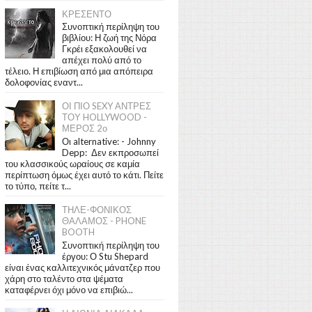
ΚΡΕΣΕΝΤΟ
Συνοπτική περίληψη του
βιβλίου: Η ζωή της Νόρα
Γκρέι εξακολουθεί να
απέχει πολύ από το
τέλειο. Η επιβίωση από μια απόπειρα
δολοφονίας εναντ...
ΟΙ ΠΙΟ SEXY ΑΝΤΡΕΣ
ΤΟΥ HOLLYWOOD -
ΜΕΡΟΣ 2ο
Οι alternative: - Johnny
Depp: Δεν εκπροσωπεί
του κλασσικούς ωραίους σε καμία
περίπτωση όμως έχει αυτό το κάτι. Πείτε
το τύπο, πείτε τ...
ΤΗΛΕ-ΦΟΝΙΚΟΣ
ΘΑΛΑΜΟΣ - PHONE
BOOTH
Συνοπτική περίληψη του
έργου: Ο Stu Shepard
είναι ένας καλλιτεχνικός μάνατζερ που
χάρη στο ταλέντο στα ψέματα
καταφέρνει όχι μόνο να επιβιώ...