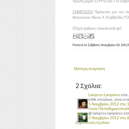
πρώτη μέρα» (1995) και «Το ξαφνι
ΣΗΜΕΙΩΣΗ:
Πρόκειται για τον π
θαλασσών Νίκου Χ. Καββαδία ("
(Πηγή άρθρου: newsbomb.gr)
Posted on
Σάββατο, Νοεμβρίου 03, 2012
Νεότερη ανάρτηση
2 Σχόλια:
Lampros Lampinos
είπε..
κάθε απώλεια.. είναι ένα 
5 Νοεμβρίου 2012 στις 1
Γιώτα Παπαδημακοπού
@ lampros lampinos έτσ
5 Νοεμβρίου 2012 στις 6
Δημοσίευση σχολίου