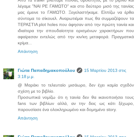
Από τα trailer βλέπαμε πολλές ομοιότητες με το βιβλίο και
λέγαμε "ΝΑΙ ΡΕ ΓΑΜΩΤΟ" και στο δεύτερο μισό της ταινίας
μας έμεινε το ΓΑΜΩΤΟ. Ξεγελαστήκαμε. Ελπίζω να έρθει
σύντομα το σίκουελ. Αναρωτιέμαι πως θα συμμαζέψουν τα
ΤΕΡΑΣΤΙΑ plot holes που άφησαν από την πρώτη ταινία και
ιδιαίτερα την σπουδαίοτητα ορισμένων χαρακτήρων που
αφαίρεσαν εντελώς από την κιν/κη μεταφορά. Πραγματικά
κρίμα...
Απάντηση
Γιώτα Παπαδημακοπούλου
15 Μαρτίου 2013 στις
3:18 μ.μ.
@ Μαράκι το τελευταίο μισάωρο, δεν έχει καμία σχεδόν
σχέση με το βιβλίο.
Προσωπικά νομίζω ότι η ταινία δεν θα ικανοποιήσει τους
fans των βιβλίων αλλά, αν την δεις ως κάτι ξέχωρο,
παρουσίασε ένα ολοκληρωμένο και δομημένο story.
Απάντηση