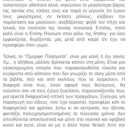
ταλαντούχοι ηθοποιοί αλλά, σηκώνουν το μεγαλύτερο βάρος
της ταινίας στις πλάτες τους και παρά το γεγονός ότι έχουν
τους μικρότερους σε έκταση ρόλους, κλέβουν την
παράσταση και μαγεύουν, ανεβάζοντας ψηλά τον πήχη και
τελικά, την ποιότητα της ταινίας συνολικά. Επίσης, πολύ
καλή είναι η Emmy Rossum στον ρόλο της
Ridley
, για όσο
εμφανίζεται, θυμίζοντάς μας μετά από καιρό ότι έχει να
προσφέρει στον χώρο.
Τελικά, τα
"Όμορφα Πλάσματα",
είναι μια καλή ή όχι ταινία;
Χμ... η αλήθεια, μάλλον βρίσκεται κάπου στη μέση. Είναι μια
ολοκληρωμένη ιστορία που παρακολουθείται εύκολα και
ευχάριστα από κάποιον που δεν γνωρίζει το story μέσα από
τα βιβλία, όσο και από εκείνους που τα λατρεύουν. Η
διαφορά είναι πως, όσον αφορά τους δεύτερους, θα
νιώσουν σαν να τους έχουν ξεγελάσει, παρουσιάζοντάς τους
μια αρκετά διαφορετική οπτική των πραγμάτων. Σίγουρα, για
παραγωγή του είδους, που έχει κορεστεί, προσφέρει κάτι το
διαφορετικό και φρέσκο, έστω κι αν κεντρικός του άξονας
φαντάζει πολυχρησιμοποιημένος τα τελευταία χρόνια. Δεν
απευθύνεται αποκλειστικά και μόνο στο νεανικό και εφηβικό
κοινό και αυτό, είναι αν μη τι άλλο πολύ θετικό. Από την