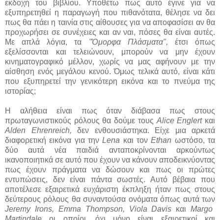
εκδοχή του βιβλίου. Υποθέτω πως αυτό έγινε για να
εξυπηρετηθεί η παραγωγή που πιθανότατα, θέλησε να δει
πως θα πάει η ταινία στις αίθουσες για να αποφασίσει αν θα
προχωρήσει σε συνέχειες και αν ναι, πόσες θα είναι αυτές.
Με απλά λόγια, τα
"Όμορφα Πλάσματα",
έτσι όπως
εξελίσσονται και τελειώνουν, μπορούν να μην έχουν
κινηματογραφικό μέλλον, χωρίς να μας αφήνουν με την
αίσθηση ενός μεγάλου κενού. Όμως τελικά αυτό, είναι κάτι
που εξυπηρετεί την γενικότερη εικόνα και το πνεύμα της
ιστορίας;
Η αλήθεια είναι πως όταν διάβασα πως στους
πρωταγωνιστικούς ρόλους θα δούμε τους
Alice Englert
και
Alden Ehrenreich,
δεν ενθουσιάστηκα. Είχε μια αρκετά
διαφορετική εικόνα για την
Lena
και τον
Ethan
ωστόσο, τα
δύο αυτά νέα παιδιά ανταποκρίνονται αρκούντως
ικανοποιητικά σε αυτό που έχουν να κάνουν αποδεικνύοντας
πως έχουν πράγματα να δώσουν και πως οι πρώτες
εντυπώσεις, δεν είναι πάντα σωστές. Αυτό βέβαια που
αποτέλεσε εξαιρετικά ευχάριστη έκπληξη ήταν πως στους
δεύτερους ρόλους θα συναντούσα ονόματα όπως αυτά των
Jeremy Irons, Emma Thompson, Viola Davis
και
Margo
Martindale
οι οποίοι, όχι μόνο είναι εξαιρετικοί και