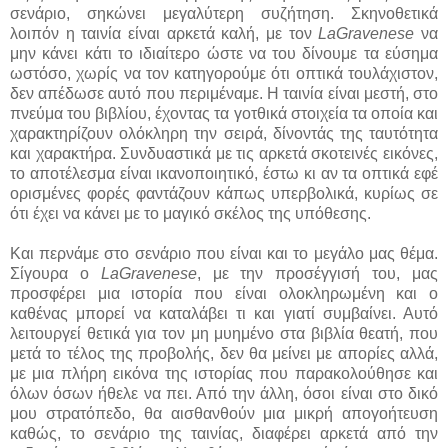
σενάριο, σηκώνει μεγαλύτερη συζήτηση. Σκηνοθετικά
λοιπόν η ταινία είναι αρκετά καλή, με τον
LaGravenese
να
μην κάνει κάτι το ιδιαίτερο ώστε να του δίνουμε τα εύσημα
ωστόσο, χωρίς να τον κατηγορούμε ότι οπτικά τουλάχιστον,
δεν απέδωσε αυτό που περιμέναμε. Η ταινία είναι μεστή, στο
πνεύμα του βιβλίου, έχοντας τα γοτθικά στοιχεία τα οποία και
χαρακτηρίζουν ολόκληρη την σειρά, δίνοντάς της ταυτότητα
και χαρακτήρα. Συνδυαστικά με τις αρκετά σκοτεινές εικόνες,
το αποτέλεσμα είναι ικανοποιητικό, έστω κι αν τα οπτικά εφέ
ορισμένες φορές φαντάζουν κάπως υπερβολικά, κυρίως σε
ότι έχει να κάνει με το μαγικό σκέλος της υπόθεσης.
Και περνάμε στο σενάριο που είναι και το μεγάλο μας θέμα.
Σίγουρα ο
LaGravenese
, με την προσέγγισή του, μας
προσφέρει μια ιστορία που είναι ολοκληρωμένη και ο
καθένας μπορεί να καταλάβει τι και γιατί συμβαίνει. Αυτό
λειτουργεί θετικά για τον μη μυημένο στα βιβλία θεατή, που
μετά το τέλος της προβολής, δεν θα μείνει με απορίες αλλά,
με μια πλήρη εικόνα της ιστορίας που παρακολούθησε και
όλων όσων ήθελε να πει. Από την άλλη, όσοι είναι στο δικό
μου στρατόπεδο, θα αισθανθούν μια μικρή απογοήτευση
καθώς, το σενάριο της ταινίας, διαφέρει αρκετά από την