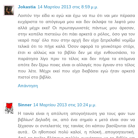
Jokastia
14 Μαρτίου 2013 στις 8:59 μ.μ.
Λοιπόν την είδα κι εγώ και έχω να πω ότι ναι μεν πέρασα
ευχάριστα το απόγευμα μου και δεν έκλαψα τα λεφτά μου
αλλά μέχρι εκεί! Οι πρωταγωνιστές πάντως μου άρεσαν,
στην κοπέλα πιστεύω ότι πάει αρκετά ο ρόλος, όσο για τον
νεαρό παρ' όλο που στην αρχή δεν είχα ξετρελαθεί νομίζω
τελικά ότι το πήγε καλά. Όσον αφορά το γενικότερο στόρι,
έτσι κι αλλιώς και το βιβλίο δεν με είχε ενθουσιάσει, το
παράτησα λίγο πριν το τέλος και δεν πήρα τα επόμενα
οπότε δεν ξέρω ποιες είναι οι αλλαγές που έγιναν στο τέλος
που λέτε. Μέχρι εκεί που είχα διαβάσει εγώ ήταν αρκετά
πιστοί στο βιβλίο.
Απάντηση
Sinner
14 Μαρτίου 2013 στις 10:24 μ.μ.
Η ταινία είναι η απόλυτη απογοήτευση για τους φαν των
βιβλίων! Δηλαδή οκ, από ένα σημείο κ μετά είναι σαν να
ξέχασαν οι σντελεστές της ταινίας ότι κάπου βασίζονται όλα
αυτά.. Οι ηθοποιοί πολύ καλοί, η πλοκή...απογοητευτική.