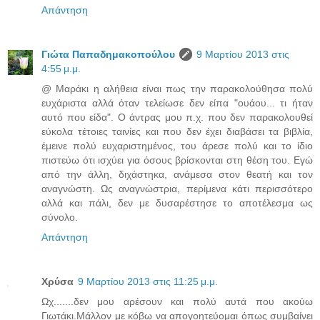
Απάντηση
Γιώτα Παπαδημακοπούλου
9 Μαρτίου 2013 στις
4:55 μ.μ.
@ Μαράκι η αλήθεια είναι πως την παρακολούθησα πολύ
ευχάριστα αλλά όταν τελείωσε δεν είπα "ουάου... τι ήταν
αυτό που είδα". Ο άντρας μου π.χ. που δεν παρακολουθεί
εύκολα τέτοιες ταινίες και που δεν έχει διαβάσει τα βιβλία,
έμεινε πολύ ευχαριστημένος, του άρεσε πολύ και το ίδιο
πιστεύω ότι ισχύει για όσους βρίσκονται στη θέση του. Εγώ
από την άλλη, διχάστηκα, ανάμεσα στον θεατή και τον
αναγνώστη. Ως αναγνώστρια, περίμενα κάτι περισσότερο
αλλά και πάλι, δεν με δυσαρέστησε το αποτέλεσμα ως
σύνολο.
Απάντηση
Χρύσα
9 Μαρτίου 2013 στις 11:25 μ.μ.
Ωχ.......δεν μου αρέσουν και πολύ αυτά που ακούω
Γιωτάκι.Μάλλον με κόβω να απογοητεύομαι όπως συμβαίνει