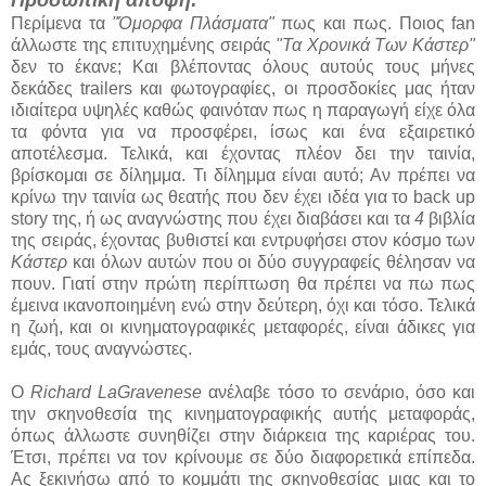
Περίμενα τα
"Όμορφα Πλάσματα"
πως και πως. Ποιος fan
άλλωστε της επιτυχημένης σειράς
"Τα Χρονικά Των Κάστερ"
δεν το έκανε; Και βλέποντας όλους αυτούς τους μήνες
δεκάδες trailers και φωτογραφίες, οι προσδοκίες μας ήταν
ιδιαίτερα υψηλές καθώς φαινόταν πως η παραγωγή είχε όλα
τα φόντα για να προσφέρει, ίσως και ένα εξαιρετικό
αποτέλεσμα. Τελικά, και έχοντας πλέον δει την ταινία,
βρίσκομαι σε δίλημμα. Τι δίλημμα είναι αυτό; Αν πρέπει να
κρίνω την ταινία ως θεατής που δεν έχει ιδέα για το back up
story της, ή ως αναγνώστης που έχει διαβάσει και τα
4
βιβλία
της σειράς, έχοντας βυθιστεί και εντρυφήσει στον κόσμο των
Κάστερ
και όλων αυτών που οι δύο συγγραφείς θέλησαν να
πουν. Γιατί στην πρώτη περίπτωση θα πρέπει να πω πως
έμεινα ικανοποιημένη ενώ στην δεύτερη, όχι και τόσο. Τελικά
η ζωή, και οι κινηματογραφικές μεταφορές, είναι άδικες για
εμάς, τους αναγνώστες.
Ο
Richard LaGravenese
ανέλαβε τόσο το σενάριο, όσο και
την σκηνοθεσία της κινηματογραφικής αυτής μεταφοράς,
όπως άλλωστε συνηθίζει στην διάρκεια της καριέρας του.
Έτσι, πρέπει να τον κρίνουμε σε δύο διαφορετικά επίπεδα.
Ας ξεκινήσω από το κομμάτι της σκηνοθεσίας μιας και το