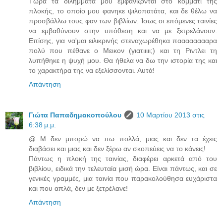
Τώρα τα διλήμματά μου εμφανίζονται στο κομμάτι της
πλοκής, το οποίο μου φανηκε ψιλοπατάτα, και δε θέλω να
προσβάλλω τους φαν των βιβλίων. Ίσως οι επόμενες ταινίες
να εμβαθύνουν στην υπόθεση και να με ξετρελάνουν.
Επίσης, για να'μαι ειλικρινής στεναχωρέθηκα πααααααααρα
πολύ που πέθανε ο Μεικον (γιατιιιιι;) και τη Ριντλει τη
λυπήθηκε η ψυχή μου. Θα ήθελα να δω την ιστορία της και
το χαρακτήρα της να εξελίσσονται. Αυτά!
Απάντηση
Γιώτα Παπαδημακοπούλου
10 Μαρτίου 2013 στις
6:38 μ.μ.
@ Μ δεν μπορώ να πω πολλά, μιας και δεν τα έχεις
διαβάσει και μιας και δεν ξέρω αν σκοπεύεις να το κάνεις!
Πάντως η πλοκή της ταινίας, διαφέρει αρκετά από του
βιβλίου, ειδικά την τελευταία μισή ώρα. Είναι πάντως, και σε
γενικές γραμμές, μια ταινία που παρακολούθησα ευχάριστα
και που απλά, δεν με ξετρέλανε!
Απάντηση