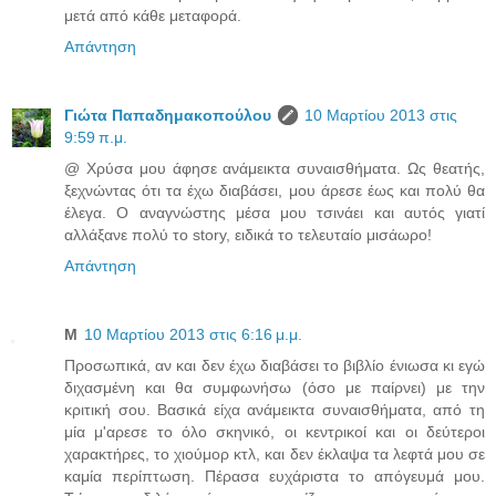
μετά από κάθε μεταφορά.
Απάντηση
Γιώτα Παπαδημακοπούλου
10 Μαρτίου 2013 στις
9:59 π.μ.
@ Χρύσα μου άφησε ανάμεικτα συναισθήματα. Ως θεατής,
ξεχνώντας ότι τα έχω διαβάσει, μου άρεσε έως και πολύ θα
έλεγα. Ο αναγνώστης μέσα μου τσινάει και αυτός γιατί
αλλάξανε πολύ το story, ειδικά το τελευταίο μισάωρο!
Απάντηση
M
10 Μαρτίου 2013 στις 6:16 μ.μ.
Προσωπικά, αν και δεν έχω διαβάσει το βιβλίο ένιωσα κι εγώ
διχασμένη και θα συμφωνήσω (όσο με παίρνει) με την
κριτική σου. Βασικά είχα ανάμεικτα συναισθήματα, από τη
μία μ'αρεσε το όλο σκηνικό, οι κεντρικοί και οι δεύτεροι
χαρακτήρες, το χιούμορ κτλ, και δεν έκλαψα τα λεφτά μου σε
καμία περίπτωση. Πέρασα ευχάριστα το απόγευμά μου.