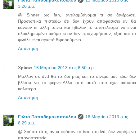
Γιώτα Παπαδημακοπούλου
15 Μαρτίου 2013 στις
3:20 μ.μ.
@ Sinner ως fan, αντιλαμβάνομαι τι σε ξενέρωσε.
Προσωπικά πιστεύω ότι δεν έχουν αποφασίσει αν θα
κάνουν κι άλλη ταινία και ήθελαν το αποτέλεσμα να είναι
ολοκληρωμένο ακόμα κι αν δεν προχωρήσουν, εξού και το
φινάλε είναι αρκετά διφορούμενο.
Απάντηση
Χρύσα
16 Μαρτίου 2013 στις 6:50 μ.μ.
Μάλλον σε dvd θα το δω μιας και το σινεμά μας εδώ δεν
βλέπω να το φέρνει.Αλλά από αυτά που έχω ακούσει
καλύτερα.
Απάντηση
Γιώτα Παπαδημακοπούλου
16 Μαρτίου 2013 στις
8:29 μ.μ.
@ Χρύσα τότε, αν κι εφόσον το δεις σε dvd, δεν νομίζω να
απογοητευτείς.