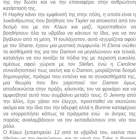
της την δώσει και να την επαναφέρει στην ανθρώπινη
κατάστασή της.
Η
Hayley
κάνει την εμφάνισή της στην πόλη, η οποία είναι η
λυκάνθρωπος που βοήθησε τον
Tayler
να αποκοπεί από τον
δεσμό του με τον
Klaus
και μαζί, προσπαθούν να
βοηθήσουν όλα τα υβρίδια να κάνουν το ίδιο, για να τον
βγάλουν από τη μέση. Ή τουλάχιστον, αυτό ισχυρίζεται αφού
με τον
Shane
, έχουν μια μυστική συμφωνία. Η
Elena
νιώθει
τα αισθήματά της για τον
Damon
να μεγαλώνουν και τελικά,
καταλήγει να του ανοίξει τα πόδια της με περισσή ευκολία,
αμέσως αφού χώρισε με τον
Stefan,
ενώ η
Caroline
συνειδητοποιεί πως εκείνη και ο
Damon,
μοιράζονται δεσμό
δημιουργίας, πράγμα που εντείνει και τα συναισθήματά της,
μια θεωρία που δεν χαροποιεί τον
Damon
όμως
αποδεικνύεται στην πράξη, κάνοντάς τον να φρικάρει και να
αμφισβητεί αυτό που συμβαίνει μεταξύ τους. Ο
Jeremy
από
την άλλη, έχει χάσει τον έλεγχο, προσπαθεί να σκοτώσει
ακόμα και την ίδια του την αδερφή αλλά η
Bonnie
καταφέρνει
να ισορροπήσει κάπως τα πράγματα ενώ οι άντρες της
παρέας αναλαμβάνουν να τον εκπαιδεύσουν στο νέο του
ρόλο.
Ο
Klaus
ξεπαστρεύει
12
από τα υβρίδιά του, εκείνα που
ήθελαν να τον σκοτώσουν, και τη μαμά του
Tyler,
η
Bonnie