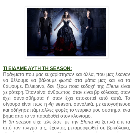
ΤΙ ΕΙΔΑΜΕ ΑΥΤΗ ΤΗ SEASON:
Πράγματα που μας ευχαρίστησαν και άλλα, που μας έκαναν
να θέλουμε να βάλουμε φωτιά στα μάτια μας και να τα
θάψουμε. Ειλικρινά, δεν ξέρω ποια εκδοχή της
Elena
είναι
χειρότερη. Όταν είναι άνθρωπος, όταν είναι βρικόλακας, όταν
έχει συναισθήματα ή όταν έχει αποκοπεί από αυτά. Το
σίγουρο είναι πως η
4η
season, συνολικά, με απογοήτευσε
και οδήγησε πάμπολλες φορές το νευρικό μου σύστημα, ένα
βήμα από το να παραδοθεί στον κλονισμό.
Η
3η
season είχε τελειώσει με την
Elena
να ξυπνά έπειτα
από τον πνιγμό της, έχοντας μεταμορφωθεί σε βρικόλακα,