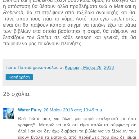
Damon
και η
Elena
θα ξεκινήσουν καλά όμως το κολέγιο και
η απόσταση θα θέσουν άλλα προβλήματα ενώ ο
Matt
και η
Rebekah,
θα επιστρέψουν από ταξιδάκι αναψυχής και θα
πάνε όπου τους πάει το κύμα. Αυτό που εγώ ευελπιστώ,
είναι ότι θα πάψουν κάποια στιγμή να πετάνε έξω τα μάτια
των βιβλίων στα οποία βασίστηκε η σειρά, θα πάψουν να
ξεσκίζουν τον
Stefan
σε κάθε season και γενικά, ότι θα
πάψουν να μας τα κάνουν πλανήτες.
Γιώτα Παπαδημακοπούλου
at
Κυριακή, Μαΐου 26, 2013
Κοινή χρήση
25 σχόλια:
Water Fairy
26 Μαΐου 2013 στις 10:49 π.μ.
Θεά Γιώτα μου, για άλλη μια φορά εκπληκτικά τα όσα
γράφεις!!! Μπορώ να πώ οτι είμαι απόλυτα σύμφωνη σε
όλα!!! αν και δεν έχω διαβάσει τα βιβλία για να ξέρω αν του
έχουν βγάλει τα ματάκια, από περιλήψεις που έχω δει είμαι