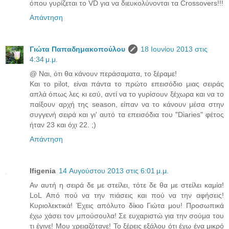
όπου γυρίζεται το VD για να διευκολύνονται τα Crossovers!!!
Απάντηση
Γιώτα Παπαδημακοπούλου
18 Ιουνίου 2013 στις
4:34 μ.μ.
@ Ναι, ότι θα κάνουν περάσαματα, το ξέραμε!
Και το pilot, είναι πάντα το πρώτο επεισόδιο μιας σειράς
απλά όπως λες κι εσύ, αντί να το γυρίσουν ξέχωρα και να το
παίξουν αρχή της season, είπαν να το κάνουν μέσα στην
συγγενή σειρά και γι' αυτό τα επεισόδια του "Diaries" φέτος
ήταν 23 και όχι 22. ;)
Απάντηση
Ifigenia
14 Αυγούστου 2013 στις 6:01 μ.μ.
Αν αυτή η σειρά δε με στείλει, τότε δε θα με στείλει καμία!
LoL Από πού να την πιάσεις και πού να την αφήσεις!
Κυριολεκτικά! Έχεις απόλυτο δίκιο Γιώτα μου! Προσωπικά
έχω χάσει τον μπούσουλα! Σε ευχαριστώ για την σούμα του
τι έγινε! Μου χρειαζότανε! Το ξέρεις εξάλου ότι έχω ένα μικρό