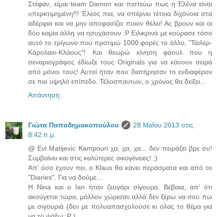
Στέφαν, είμαι team Damon και πιστεύω πως η Ελένα είναι
υπερκτιμημένη!!! Έλεος πια, να σπέρνει τέτοια διχόνοια στα
αδέρφια και να μην αποφασίζει ποιον θέλει! Ας βρουν και οι
δύο καμία άλλη να ησυχάσουν :P Ειλικρινά με κούρασε τόσο
αυτό το τρίγωνο που προτιμώ 1000 φορές το άλλο, "Τάιλερ-
Κάρολαιν-Κλάους"! Και θεωρώ κίνηση φάουλ που η
σεναριογράφος έδιωξε τους Originals για να κάνουν σειρά
από μόνοι τους! Αυτοί ήταν που διατήρησαν το ενδιαφέρον
σε πιο υψηλό επίπεδο. Τέλοσπαντων, ο χρόνος θα δείξει...
Απάντηση
Γιώτα Παπαδημακοπούλου
28 Μαΐου 2013 στις
8:42 π.μ.
@ Evi Matijevic Kampouri χα, χα, χα... δεν πειράζει βρε συ!
Συμβαίνει και στις καλύτερες οικογένειες! ;)
Απ' όσο έχουν πει, ο Klaus θα κάνει περάσματα και από το
"Diaries". Για να δούμε...
Η Nina και ο Ian ήταν ζευγάρι σίγουρα. Βέβαια, απ' ότι
ακούγεται τώρα, μάλλον χώρισαν αλλά δεν ξέρω να σου πω
με σιγουριά (δεν με πολυαπασχολούσε κι όλας το θέμα για
να το ψάξω :P )