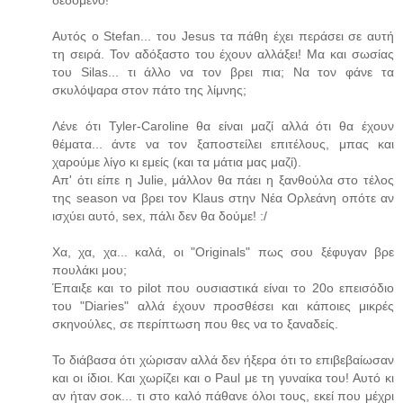
Αυτός ο Stefan... του Jesus τα πάθη έχει περάσει σε αυτή
τη σειρά. Τον αδόξαστο του έχουν αλλάξει! Μα και σωσίας
του Silas... τι άλλο να τον βρει πια; Να τον φάνε τα
σκυλόψαρα στον πάτο της λίμνης;
Λένε ότι Tyler-Caroline θα είναι μαζί αλλά ότι θα έχουν
θέματα... άντε να τον ξαποστείλει επιτέλους, μπας και
χαρούμε λίγο κι εμείς (και τα μάτια μας μαζί).
Απ' ότι είπε η Julie, μάλλον θα πάει η ξανθούλα στο τέλος
της season να βρει τον Klaus στην Νέα Ορλεάνη οπότε αν
ισχύει αυτό, sex, πάλι δεν θα δούμε! :/
Χα, χα, χα... καλά, οι "Originals" πως σου ξέφυγαν βρε
πουλάκι μου;
Έπαιξε και το pilot που ουσιαστικά είναι το 20ο επεισόδιο
του "Diaries" αλλά έχουν προσθέσει και κάποιες μικρές
σκηνούλες, σε περίπτωση που θες να το ξαναδείς.
Το διάβασα ότι χώρισαν αλλά δεν ήξερα ότι το επιβεβαίωσαν
και οι ίδιοι. Και χωρίζει και ο Paul με τη γυναίκα του! Αυτό κι
αν ήταν σοκ... τι στο καλό πάθανε όλοι τους, εκεί που μέχρι