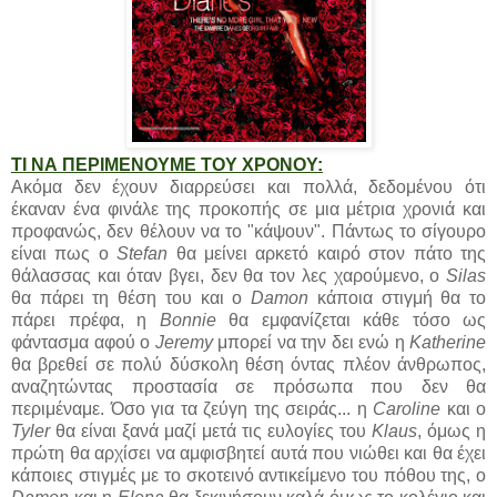
ΤΙ ΝΑ ΠΕΡΙΜΕΝΟΥΜΕ ΤΟΥ ΧΡΟΝΟΥ
:
Ακόμα δεν έχουν διαρρεύσει και πολλά, δεδομένου ότι
έκαναν ένα φινάλε της προκοπής σε μια μέτρια χρονιά και
προφανώς, δεν θέλουν να το "κάψουν". Πάντως το σίγουρο
είναι πως ο
Stefan
θα μείνει αρκετό καιρό στον πάτο της
θάλασσας και όταν βγει, δεν θα τον λες χαρούμενο, o
Silas
θα πάρει τη θέση του και ο
Damon
κάποια στιγμή θα το
πάρει πρέφα, η
Bonnie
θα εμφανίζεται κάθε τόσο ως
φάντασμα αφού ο
Jeremy
μπορεί να την δει ενώ η
Katherine
θα βρεθεί σε πολύ δύσκολη θέση όντας πλέον άνθρωπος,
αναζητώντας προστασία σε πρόσωπα που δεν θα
περιμέναμε. Όσο για τα ζεύγη της σειράς... η
Caroline
και ο
Tyler
θα είναι ξανά μαζί μετά τις ευλογίες του
Klaus
, όμως η
πρώτη θα αρχίσει να αμφισβητεί αυτά που νιώθει και θα έχει
κάποιες στιγμές με το σκοτεινό αντικείμενο του πόθου της, ο