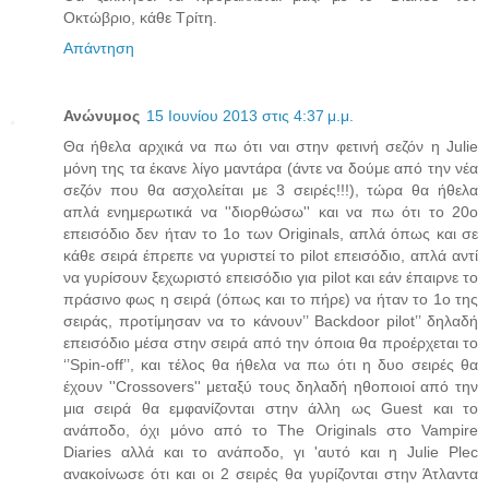
Οκτώβριο, κάθε Τρίτη.
Απάντηση
Ανώνυμος
15 Ιουνίου 2013 στις 4:37 μ.μ.
Θα ήθελα αρχικά να πω ότι ναι στην φετινή σεζόν η Julie
μόνη της τα έκανε λίγο μαντάρα (άντε να δούμε από την νέα
σεζόν που θα ασχολείται με 3 σειρές!!!), τώρα θα ήθελα
απλά ενημερωτικά να ''διορθώσω'' και να πω ότι το 20ο
επεισόδιο δεν ήταν το 1ο των Originals, απλά όπως και σε
κάθε σειρά έπρεπε να γυριστεί το pilot επεισόδιο, απλά αντί
να γυρίσουν ξεχωριστό επεισόδιο για pilot και εάν έπαιρνε το
πράσινο φως η σειρά (όπως και το πήρε) να ήταν το 1ο της
σειράς, προτίμησαν να το κάνουν’’ Backdoor pilot’’ δηλαδή
επεισόδιο μέσα στην σειρά από την όποια θα προέρχεται το
‘’Spin-off’’, και τέλος θα ήθελα να πω ότι η δυο σειρές θα
έχουν ''Crossovers'' μεταξύ τους δηλαδή ηθοποιοί από την
μια σειρά θα εμφανίζονται στην άλλη ως Guest και το
ανάποδο, όχι μόνο από το The Originals στο Vampire
Diaries αλλά και το ανάποδο, γι 'αυτό και η Julie Plec
ανακοίνωσε ότι και οι 2 σειρές θα γυρίζονται στην Άτλαντα