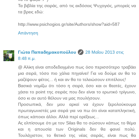
Τα βιβλία της σειράς, από τις εκδόσεις Ψυχογιός, μπορείς να
τα βρεις εδώ:
http://www.psichogios.gr/site/Authors/show?aid=587
Απάντηση
Γιώτα Παπαδημακοπούλου
28 Μαΐου 2013 στις
8:48 π.μ.
@ Αλίκη είναι αποδεδειγμένο πως όσο περισσότερο τραβάει
μια σειρά, τόσο πιο χάλια πηγαίνει! Για να δούμε αν θα το
μαζέψουν φέτος... ή και αν θα το τελειώσουν επιτέλους!
Βασικά νομίζω ότι τόσο η σειρά, όσο και οι θεατές, έχουν
χάσει το point της σειράς που δεν είναι το ερωτικό τρίγωνο,
όσο κι αν αυτό θέλουν να μας πουλήσουν.
Προσωπικά, δεν μου αρκεί να έχουν ξερολούκουμα
πρωταγωνιστές μια σειρά για να πω ότι είναι καταπληκτική,
όπως κάποιοι άλλοι. Αλλά περί ορέξεως...
Ας ελπίσουμε ότι με τον Silas θα το σώσουν κάπως το θέμα
και η απουσία των Originals δεν θα φανεί πολύ.
Τουλάχιστον, το θετικό της νέας σειράς, είναι πως θα