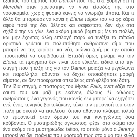
εξαιτίας του αίματος του
Damon
που της είχε χορηγήσει η
Meredith
όταν χρειάστηκε να γίνει είσοδός της στο
νοσοκομείο, χωρίς φυσικά κανείς να γνωρίζει τίποτα. Και τι
άλλο θα μπορούσε να κάνει η
Elena
πέραν του να φρικάρει
αφού ποτέ της δεν θέλησε και σαφέστατα, δεν είχε στα
σχέδιά της να γίνει ένα ακόμα μικρό βαμπίρι; Με τα πολλά,
και μην έχοντας άλλη επιλογή παρά να τινάξει τα πέταλα
οριστικά, γεύεται το πολυπόθητο ανθρώπινο αίμα που
μπορεί να της χαρίσει μια νέα, αιώνια ζωή, με την οποία
προσπαθεί να συμβιβαστεί. Επειδή όμως μιλάμε για την
Elena,
τα πράγματα δεν είναι τόσο εύκολα, ειδικά από την
στιγμή που η έλξη της για τον
Damon
μοιάζει να μεγαλώνει
και παράλληλα, αδυνατεί να δεχτεί οποιαδήποτε μορφή
αίματος, αν δεν προέρχεται απευθείας από φλέβα του δότη.
Την ίδια στιγμή, ο πάστορας του
Mystic Falls,
ανατινάζει τον
εαυτό του και μαζί με εκείνον, άλλους
11
αθώους
ανθρώπους, ένα γεγονός που κανείς δεν μπορεί να εξηγήσει
ενώ ένας κυνηγός βρικολάκων, κάνει την εμφάνισή του στην
πόλη με σκοπό να εκτελέσει, όποιο αθάνατο πλάσμα τολμά
να εμφανιστεί στον δρόμο του και κυνηγώντας όσα
κρύβονται. Ο μυστηριώδης άγνωστος, φέρει στο σώμα του
ένα ακόμα πιο μυστηριώδες tattoo, το οποίο μόνο ο
Jeremy
μπορεί να δει, πράγμα που μαρτυρά πως στο αίμα του κυλά