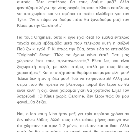
αυτούς! Πότε επιτέλους θα τους δούμε μαζί? Αλλά
φαντάζομαι λόγω της νέας σειράς έπρεπε ο Klaus επιτέλους
να αποχωρίσει και να αφήσει το πεδίο ελεύθερο για τον
Tyler. 'Άντε τώρα να δούμε πότε θα ξαναδούμε μαζί τον
Klaus με την Caroline! :/
Για τους Originals, ούτε κι εγώ είχα ιδέα! Το έμαθα εντελώς
τυχαία καμιά εβδομάδα μετά που τελείωσε αυτή η σεζόν!
Πού ζω κι εγώ! :Ρ Κι όπως την Εύα, όταν είδα το επεισόδιο
"Originals" έλεγα: "Πώς τα έχουν κάνει έτσι? Γιατί μας
χώρισαν έτσι τους πρωταγωνιστές? Είναι λες και είναι
ξεχωριστή σειρά, με άλλο στόρυ, απλά με τους ίδιους
χαρακτήρες!" Και το συζητούσα θυμάμαι και με μια φίλη μου!
Τελικά δεν ήταν η ιδέα μου! Πού να το φανταστώ! Άλλη μια
σειρά που θα πρέπει να βλέπουμε τώρα! Δεν ξέρω αν θα
είναι καλή ή όχι, αλλά χαίρομαι γιατί θα χορτάσω Elija! Τον
λατρεύω!!! :D Klaus χωρίς Caroline, δεν ξέρω πώς θα μου
φανεί...θα δείξει.
Ναι, ο Ian και η Nina ήταν μαζί για τρία περίπου χρόνια αν
δεν κάνω λάθος. Αλλά τους τελευταίους μήνες ακουγότανε
ότι χώρισαν και πριν 1-2 μήνες το είπαν και οι ίδιοι. Αλλά
αυτό δε θα επηρεάσει τη σειρά γιατί θα συνεχίσουν να