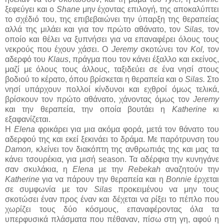
ξεφεύγει και ο
Shane
μην έχοντας επιλογή, της αποκαλύπτει
το σχέδιό του, της επιβεβαιώνει την ύπαρξη της θεραπείας
αλλά της μιλάει και για τον πρώτο αθάνατο, τον
Silas,
τον
οποίο και θέλει να ξυπνήσει για να επαναφέρει όλους τους
νεκρούς που έχουν χάσει. Ο
Jeremy
σκοτώνει τον
Kol,
τον
αδερφό του
Klaus
, πράγμα που τον κάνει έξαλλο και εκείνος,
μαζί με όλους τους άλλους, ταξιδεύει σε ένα νησί στους
βοδιού το κέρατο, όπου βρίσκεται η θεραπεία και ο
Silas.
Στο
νησί υπάρχουν πολλοί κίνδυνοι και εχθροί όμως τελικά,
βρίσκουν τον πρώτο αθάνατο, χάνοντας όμως τον
Jeremy
και την θεραπεία, την οποία βουτάει η
Katherine
κι
εξαφανίζεται.
Η
Elena
φρικάρει για μια ακόμα φορά, μετά τον θάνατο του
αδερφού της και εκεί ξεκινάει το δράμα. Με παρότρυνση του
Damon,
κλείνει τον διακόπτη της ανθρωπιάς της και μας τα
κάνει τσουρέκια, για μισή season. Τα αδέρφια την κυνηγάνε
σαν σκυλάκια, η
Elena
με την
Rebekah
αναζητούν την
Katherine
για να πάρουν την θεραπεία και η
Bonnie
έρχεται
σε συμφωνία με τον
Silas
προκειμένου να μην τους
σκοτώσει έναν προς έναν και δέχεται να ρίξει το πέπλο που
χωρίζει τους δύο κόσμους, επαναφέροντας όλα τα
υπερφυσικά πλάσματα που πέθαναν, πίσω στη γη, αφού η