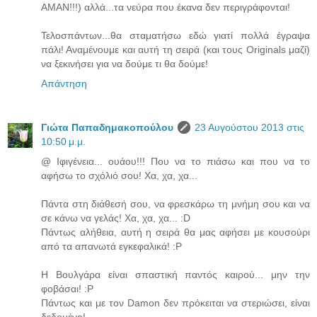
ΑΜΑΝ!!!) αλλά...τα νεύρα που έκανα δεν περιγράφονται!
Τελοσπάντων...θα σταματήσω εδώ γιατί πολλά έγραψα
πάλι! Αναμένουμε και αυτή τη σειρά (και τους Originals μαζί)
να ξεκινήσει για να δούμε τι θα δούμε!
Απάντηση
Γιώτα Παπαδημακοπούλου
23 Αυγούστου 2013 στις
10:50 μ.μ.
@ Ιφιγένεια... ουάου!!! Που να το πιάσω και που να το
αφήσω το σχόλιό σου! Χα, χα, χα...
Πάντα στη διάθεσή σου, να φρεσκάρω τη μνήμη σου και να
σε κάνω να γελάς! Χα, χα, χα... :D
Πάντως αλήθεια, αυτή η σειρά θα μας αφήσει με κουσούρι
από τα απανωτά εγκεφαλικά! :P
H Βουλγάρα είναι σπαστική παντός καιρού... μην την
φοβάσαι! :P
Πάντως και με τον Damon δεν πρόκειται να στεριώσει, είναι
δεδομένο!