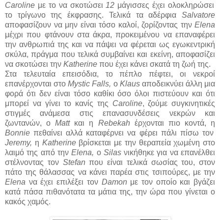
Caroline
με το να σκοτώσει
12
μάγισσες έχει ολοκληρώσει
το τρίγωνο της έκφρασης. Τελικά τα αδέρφια
Salvatore
αποφασίζουν να μην είναι τόσο καλοί, ζορίζοντας την
Elena
μέχρι που φτάνουν στα άκρα, προκειμένου να επαναφέρει
την ανθρωπιά της και να πάψει να φέρεται ως εγωκεντρική
σκύλα, πράγμα που τελικά συμβαίνει και εκείνη, αποφασίζει
να σκοτώσει την
Katherine
που έχει κάνει σκατά τη ζωή της.
Στα τελευταία επεισόδια, το πέπλο πέφτει, οι νεκροί
επανέρχονται στο
Mystic Falls,
ο
Klaus
αποδεικνύει άλλη μια
φορά ότι δεν είναι τόσο καθίκι όσο όλοι πιστεύουν και ότι
μπορεί να γίνει το κανίς της
Caroline
, ζούμε συγκινητικές
στιγμές ανάμεσα στις επανασυνδέσεις νεκρών και
ζωντανών, ο
Matt
και η
Rebekah
έρχονται πιο κοντά, η
Bonnie
πεθαίνει αλλά καταφέρνει να φέρει πάλι πίσω τον
Jeremy,
η
Katherine
βρίσκεται με την θεραπεία χωμένη στο
λαιμό της από την
Elena,
ο
Silas
νικήθηκε για να επανέλθει
στέλνοντας τον
Stefan
που είναι τελικά σωσίας του, στον
πάτο της θάλασσας να κάνει παρέα στις τσιπούρες, με την
Elena
να έχει επιλέξει τον
Damon
με τον οποίο και βγάζει
κατά πάσα πιθανότατα τα μάτια της, την ώρα που γίνεται ο
κακός χαμός.