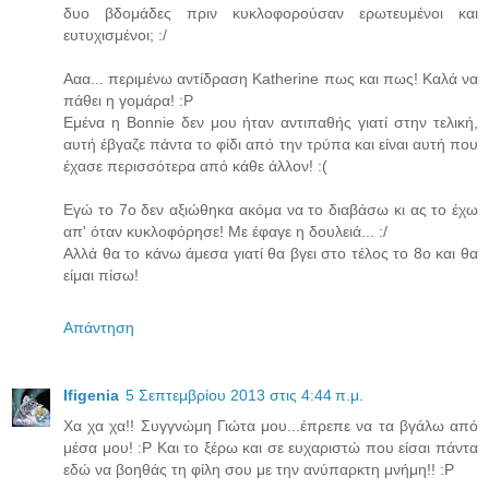
δυο βδομάδες πριν κυκλοφορούσαν ερωτευμένοι και
ευτυχισμένοι; :/
Ααα... περιμένω αντίδραση Katherine πως και πως! Καλά να
πάθει η γομάρα! :P
Εμένα η Bonnie δεν μου ήταν αντιπαθής γιατί στην τελική,
αυτή έβγαζε πάντα το φίδι από την τρύπα και είναι αυτή που
έχασε περισσότερα από κάθε άλλον! :(
Εγώ το 7ο δεν αξιώθηκα ακόμα να το διαβάσω κι ας το έχω
απ' όταν κυκλοφόρησε! Με έφαγε η δουλειά... :/
Αλλά θα το κάνω άμεσα γιατί θα βγει στο τέλος το 8ο και θα
είμαι πίσω!
Απάντηση
Ifigenia
5 Σεπτεμβρίου 2013 στις 4:44 π.μ.
Χα χα χα!! Συγγνώμη Γιώτα μου...έπρεπε να τα βγάλω από
μέσα μου! :Ρ Και το ξέρω και σε ευχαριστώ που είσαι πάντα
εδώ να βοηθάς τη φίλη σου με την ανύπαρκτη μνήμη!! :Ρ