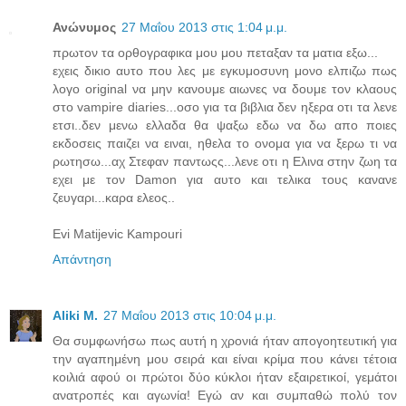
Ανώνυμος
27 Μαΐου 2013 στις 1:04 μ.μ.
πρωτον τα ορθογραφικα μου μου πεταξαν τα ματια εξω...
εχεις δικιο αυτο που λες με εγκυμοσυνη μονο ελπιζω πως
λογο original να μην κανουμε αιωνες να δουμε τον κλαους
στο vampire diaries...οσο για τα βιβλια δεν ηξερα οτι τα λενε
ετσι..δεν μενω ελλαδα θα ψαξω εδω να δω απο ποιες
εκδοσεις παιζει να ειναι, ηθελα το ονομα για να ξερω τι να
ρωτησω...αχ Στεφαν παντωςς...λενε οτι η Ελινα στην ζωη τα
εχει με τον Damon για αυτο και τελικα τους κανανε
ζευγαρι...καρα ελεος..
Evi Matijevic Kampouri
Απάντηση
Aliki M.
27 Μαΐου 2013 στις 10:04 μ.μ.
Θα συμφωνήσω πως αυτή η χρονιά ήταν απογοητευτική για
την αγαπημένη μου σειρά και είναι κρίμα που κάνει τέτοια
κοιλιά αφού οι πρώτοι δύο κύκλοι ήταν εξαιρετικοί, γεμάτοι
ανατροπές και αγωνία! Εγώ αν και συμπαθώ πολύ τον