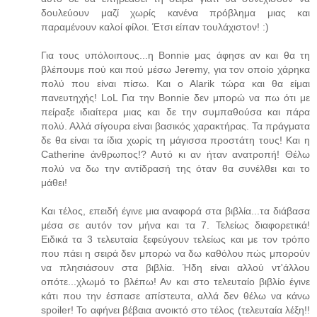
δουλεύουν μαζί χωρίς κανένα πρόβλημα μιας και
παραμένουν καλοί φίλοι. Έτσι είπαν τουλάχιστον! :)
Για τους υπόλοιπους...η Bonnie μας άφησε αν και θα τη
βλέπουμε πού και πού μέσω Jeremy, για τον οποίο χάρηκα
πολύ που είναι πίσω. Και ο Alarik τώρα και θα είμαι
πανευτηχής! LoL Για την Bonnie δεν μπορώ να πω ότι με
πείραξε ιδιαίτερα μιας και δε την συμπαθούσα και πάρα
πολύ. Αλλά σίγουρα είναι βασικός χαρακτήρας. Τα πράγματα
δε θα είναι τα ίδια χωρίς τη μάγισσα προστάτη τους! Και η
Catherine άνθρωπος!? Αυτό κι αν ήταν ανατροπή! Θέλω
πολύ να δω την αντίδρασή της όταν θα συνέλθει και το
μάθει!
Και τέλος, επειδή έγινε μια αναφορά στα βιβλία...τα διάβασα
μέσα σε αυτόν τον μήνα και τα 7. Τελείως διαφορετικά!
Ειδικά τα 3 τελευταία ξεφεύγουν τελείως και με τον τρόπο
που πάει η σειρά δεν μπορώ να δω καθόλου πώς μπορούν
να πλησιάσουν στα βιβλία. Ήδη είναι αλλού ντ'άλλου
οπότε...χλωμό το βλέπω! Αν και στο τελευταίο βιβλίο έγινε
κάτι που την έσπασε απίστευτα, αλλά δεν θέλω να κάνω
spoiler! Το αφήνει βέβαια ανοικτό στο τέλος (τελευταία λέξη!!