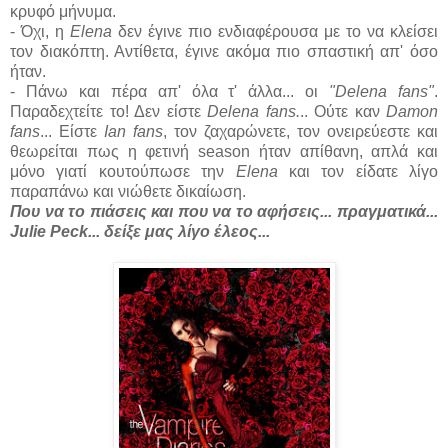
κρυφό μήνυμα.
- Όχι, η
Elena
δεν έγινε πιο ενδιαφέρουσα με το να κλείσει
τον διακόπτη. Αντίθετα, έγινε ακόμα πιο σπαστική απ' όσο
ήταν.
- Πάνω και πέρα απ' όλα τ' άλλα... οι
"Delena fans"
.
Παραδεχτείτε το! Δεν είστε
Delena fans.
.. Ούτε καν
Damon
fans
... Είστε
Ian fans
, τον ζαχαρώνετε, τον ονειρεύεστε και
θεωρείται πως η φετινή season ήταν απίθανη, απλά και
μόνο γιατί κουτούπωσε την
Elena
και τον είδατε λίγο
παραπάνω και νιώθετε δικαίωση.
Που να το πιάσεις και που να το αφήσεις... πραγματικά...
Julie Peck... δείξε μας λίγο έλεος...