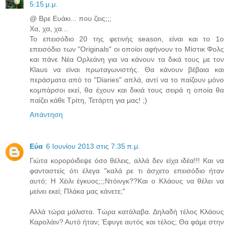
5:15 μ.μ.
@ Βρε Ευάκι... που ζεις;;;
Χα, χα, χα...
Το επεισόδιο 20 της φετινής season, είναι και το 1ο
επεισόδιο των "Originals" οι οποίοι αφήνουν το Μίστικ Φολς
και πάνε Νέα Ορλεάνη για να κάνουν τα δικά τους με τον
Klaus να είναι πρωταγωνιστής. Θα κάνουν βέβαια και
περάσματα από το "Diaries" απλά, αντί να το παίζουν μόνο
κομπάρσοι εκεί, θα έχουν και δικιά τους σειρά η οποία θα
παίζει κάθε Τρίτη, Τετάρτη για μας! ;)
Απάντηση
Εύα
6 Ιουνίου 2013 στις 7:35 π.μ.
Γιώτα κορορόιδεψε όσο θέλεις, αλλά δεν είχα ιδέα!!! Και να
φανταστείς ότι έλεγα "καλά ρε τι άσχετο επεισόδιο ήταν
αυτό; Η Χέιλι έγκυος;;;Ντόινγκ??Και ο Κλάους να θέλει να
μείνει εκεί; Πλάκα μας κάνετε;"
Αλλά τώρα μάλιστα. Τώρα κατάλαβα. Δηλαδή τέλος Κλάους
Καρολάιν? Αυτό ήταν; Έφυγε αυτός και τέλος; Θα φάμε στην