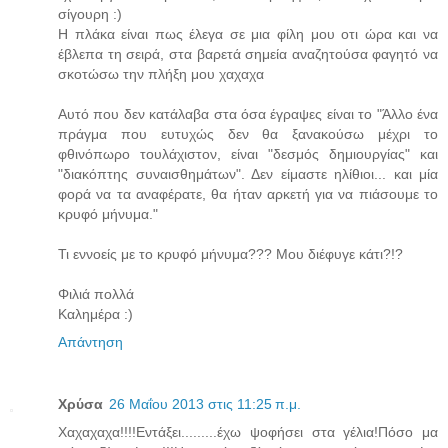
σίγουρη :)
Η πλάκα είναι πως έλεγα σε μια φίλη μου οτι ώρα και να
έβλεπα τη σειρά, στα βαρετά σημεία αναζητούσα φαγητό να
σκοτώσω την πλήξη μου χαχαχα
Αυτό που δεν κατάλαβα στα όσα έγραψες είναι το "Άλλο ένα
πράγμα που ευτυχώς δεν θα ξανακούσω μέχρι το
φθινόπωρο τουλάχιστον, είναι "δεσμός δημιουργίας" και
"διακόπτης συναισθημάτων". Δεν είμαστε ηλίθιοι... και μία
φορά να τα αναφέρατε, θα ήταν αρκετή για να πιάσουμε το
κρυφό μήνυμα."
Τι εννοείς με το κρυφό μήνυμα??? Μου διέφυγε κάτι?!?
Φιλιά πολλά
Καλημέρα :)
Απάντηση
Χρύσα
26 Μαΐου 2013 στις 11:25 π.μ.
Χαχαχαχα!!!!Εντάξει.........έχω ψοφήσει στα γέλια!Πόσο μα