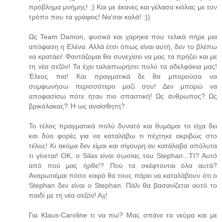
πρόβλημα μνήμης! ;) Και με έκανες και γέλασα κιόλας με τον
τρόπο που τα γράφεις! Να'σαι καλά! :))
Ως Team Damon, φυσικά και χάρηκα που τελικά πήρε μια
απόφαση η Ελένα. Αλλά έτσι όπως είναι αυτή, δεν το βλέπω
να κρατάει! Φαντάζομαι θα συνεχίσει να μας τα πρήζει και με
τη νέα σεζόν! Τα έχει ταλαιπωρήσει πολύ τα αδελφάκια μας!
Έλεος πια! Και πραγματικά δε θα μπορούσα να
συμφωνήσω περισσότερο μαζί σου! Δεν μπορώ να
αποφασίσω πότε ήταν πιο σπαστική! Ως άνθρωπος? Ως
βρικόλακας? Ή ως αναίσθητη?
Το τέλος πραγματικά πολύ δυνατό και θυμάμαι το είχα δει
και δύο φορές για να καταλάβω τι πέχτηκε ακριβώς στο
τέλος! Κι ακόμα δεν είμαι και σίγουρη αν κατάλαβα απόλυτα
τι γίνεται! ΟΚ, ο Silas είναι σωσίας του Stephan...ΤΙ? Αυτό
από πού μας ήρθε!? Πού τα σκέφτονται όλα αυτά?
Αναρωτιέμαι πόσο καιρό θα τους πάρει να καταλάβουν ότι ο
Stephan δεν είναι ο Stephan. Πάλι θα βασανίζεται αυτό το
παιδί με τη νέα σεζόν! Αχ!
Για Klaus-Caroline τι να πω? Μας σπάνε τα νεύρα και με