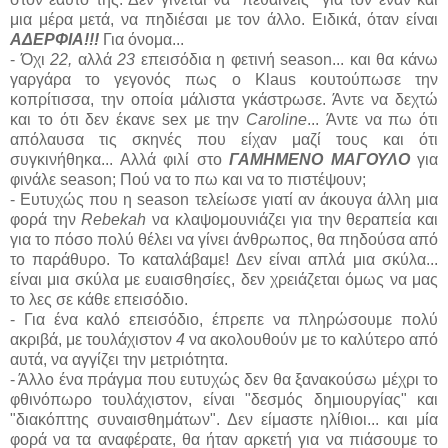
μια μέρα μετά, να πηδιέσαι με τον άλλο. Ειδικά, όταν είναι
ΑΔΕΡΦΙΑ!!!
Για όνομα...
- Όχι
22,
αλλά
23
επεισόδια η φετινή season... και θα κάνω
γαργάρα το γεγονός πως ο Klaus κουτούπωσε την
κοπρίτισσα, την οποία μάλιστα γκάστρωσε. Άντε να δεχτώ
και το ότι δεν έκανε sex με την
Caroline
... Άντε να πω ότι
απόλαυσα τις σκηνές που είχαν μαζί τους και ότι
συγκινήθηκα... Αλλά φιλί στο
ΓΑΜΗΜΕΝΟ ΜΑΓΟΥΛΟ
για
φινάλε season; Πού να το πω και να το πιστέψουν;
- Ευτυχώς που η season τελείωσε γιατί αν άκουγα άλλη μια
φορά την
Rebekah
να κλαψομουνιάζει για την θεραπεία και
για το πόσο πολύ θέλει να γίνει άνθρωπος, θα πηδούσα από
το παράθυρο. Το καταλάβαμε! Δεν είναι απλά μια σκύλα...
είναι μια σκύλα με ευαισθησίες, δεν χρειάζεται όμως να μας
το λες σε κάθε επεισόδιο.
- Για ένα καλό επεισόδιο, έπρεπε να πληρώσουμε πολύ
ακριβά, με τουλάχιστον
4
να ακολουθούν με το καλύτερο από
αυτά, να αγγίζει την μετριότητα.
- Άλλο ένα πράγμα που ευτυχώς δεν θα ξανακούσω μέχρι το
φθινόπωρο τουλάχιστον, είναι "δεσμός δημιουργίας" και
"διακόπτης συναισθημάτων". Δεν είμαστε ηλίθιοι... και μία
φορά να τα αναφέρατε, θα ήταν αρκετή για να πιάσουμε το