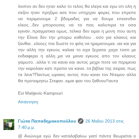
λοιπον αν δεν ηταν καλο το τελος θα ελεγα και εγω οτι ολη η
σεζον ηταν πρηξιμο ασε που υπηρχαν φορες που επρεπε
να περιμενουμε 2 βδομαδες για να δουμε επεισοδιο
ελεος...δεν μπορουσες να τα πεις καλυτερα τα οσα
εγιναν..πραγματικα ομως..τελικα δεν ειμαι η μονη που αυτη
την Ελινα δεν την μπορω καθολου ..οσο για κλαους και
ξανθια...ελεοςς πια δωστε το φιλη να ηρεμισουμεε..αα και για
την αλλη την εγκυος καλαα το ειχα ξεχασει χαχα τοσο με
ενδιαφερει η αλλη..μα να μεινει εγκυος απο τον κλαους
γαμωτο...αλλα τι να κανει και αυτος μεχρι ποτε να περιμενει
την καρολαιν κατι πρεπει να κανει..τα βιβλια της σειρας πως
τα λενε?Παντως ωραιος αυτος που κανει τον Ντειμον αλλα
θα προτειμησω Στεφαν..ειμαι φαν του ξαθνου!!αυτα
Evi Matijevic-Kampouri
Απάντηση
Γιώτα Παπαδημακοπούλου
26 Μαΐου 2013 στις
7:40 μ.μ.
@ Ανώνυμε εγώ δεν καταλαβαίνω γιατί πάντα θεωρείται ο