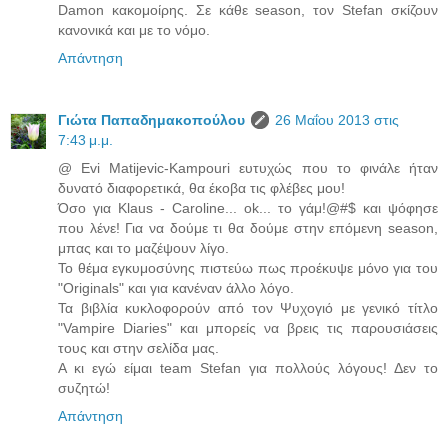
Damon κακομοίρης. Σε κάθε season, τον Stefan σκίζουν
κανονικά και με το νόμο.
Απάντηση
Γιώτα Παπαδημακοπούλου
26 Μαΐου 2013 στις
7:43 μ.μ.
@ Evi Matijevic-Kampouri ευτυχώς που το φινάλε ήταν
δυνατό διαφορετικά, θα έκοβα τις φλέβες μου!
Όσο για Klaus - Caroline... ok... το γάμ!@#$ και ψόφησε
που λένε! Για να δούμε τι θα δούμε στην επόμενη season,
μπας και το μαζέψουν λίγο.
Το θέμα εγκυμοσύνης πιστεύω πως προέκυψε μόνο για του
"Originals" και για κανέναν άλλο λόγο.
Τα βιβλία κυκλοφορούν από τον Ψυχογιό με γενικό τίτλο
"Vampire Diaries" και μπορείς να βρεις τις παρουσιάσεις
τους και στην σελίδα μας.
Α κι εγώ είμαι team Stefan για πολλούς λόγους! Δεν το
συζητώ!
Απάντηση