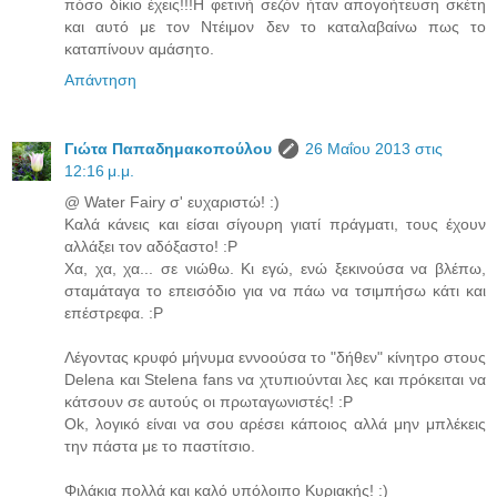
πόσο δίκιο έχεις!!!Η φετινή σεζόν ήταν απογοήτευση σκέτη
και αυτό με τον Ντέιμον δεν το καταλαβαίνω πως το
καταπίνουν αμάσητο.
Απάντηση
Γιώτα Παπαδημακοπούλου
26 Μαΐου 2013 στις
12:16 μ.μ.
@ Water Fairy σ' ευχαριστώ! :)
Καλά κάνεις και είσαι σίγουρη γιατί πράγματι, τους έχουν
αλλάξει τον αδόξαστο! :P
Χα, χα, χα... σε νιώθω. Κι εγώ, ενώ ξεκινούσα να βλέπω,
σταμάταγα το επεισόδιο για να πάω να τσιμπήσω κάτι και
επέστρεφα. :P
Λέγοντας κρυφό μήνυμα εννοούσα το "δήθεν" κίνητρο στους
Delena και Stelena fans να χτυπιούνται λες και πρόκειται να
κάτσουν σε αυτούς οι πρωταγωνιστές! :P
Ok, λογικό είναι να σου αρέσει κάποιος αλλά μην μπλέκεις
την πάστα με το παστίτσιο.
Φιλάκια πολλά και καλό υπόλοιπο Κυριακής! :)