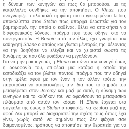
η δύναμη των κυνηγών και πως θα μπορούσε, με τις
κατάλληλες συνθήκες να την αποκτήσει. Ο
Klaus,
που
αναγνωρίζει πολύ καλά τη φύση του συγκεκριμένου tattoo,
αποκαλύπτει στον
Stefan
πως υπάρχει θεραπεία για τον
βαμπιρισμό, την οποία ο καθένας, θέλει να αποκτήσει για
διαφορετικούς λόγους, πράγμα που τους οδηγεί στο να
συνεργαστούν. Η
Bonnie
από την άλλη, έχει γνωρίσει τον
καθηγητή
Shane
ο οποίος και γίνεται μέντοράς της, θέλοντας
να την βοηθήσει να ελέγξει και να χειριστεί σωστά τις
δυνάμεις τις που όλο μοιάζουν να μεγαλώνουν.
Για να μην μακρηγορώ, η
Elena
σκοτώνει τον κυνηγό όμως
η δολοφονία του, επιφέρει μια κατάρα η οποία την
καταδικάζει να τον βλέπει παντού, πράγμα που την οδηγεί
στην τρέλα αφού με τον έναν ή τον άλλον τρόπο, την
παροτρύνει να αυτοκτονήσει, την ίδια που το σημάδι του
μεταφέρεται στον
Jeremy
και μαζί με αυτό, η δύναμη των
κυνηγών και το καθήκον του να αφανίσουν τα μεταφυσικά
πλάσματα από αυτόν τον κόσμο. Η
Elena
έρχεται στα
συγκαλά της όμως ο
Stefan
αποφασίζει να χωρίσει μαζί της
αφού δεν μπορεί να διαχειριστεί την σχέση τους όπως έχει
γίνει, χωρίς αυτό να σημαίνει πως δεν ψάχνει σαν
δαιμονισμένος, τρόπους να αποκτήσει την θεραπεία για να