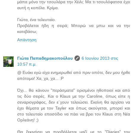
μάπα μόνο την τσουλάρα την Χέιλι; Μα τι τσουλόφατσα έχει
αυτή η κοπέλα. Κρίμα.
Γιώτα, ένα τελευταίο.
Προβάλεται ήδη η σειρά; Μπορώ να μπω και να την
κατεβάσω;
Απάντηση
Γιώτα Παπαδημακοπούλου
6 Ιουνίου 2013 στις
10:57 π.μ.
@ Ευάκι εγώ είχα ενημερωθεί από πριν οπότε, δεν μου ήρθε
απότομα! Χα, χα, χα... :P
Όχι... θα κάνουν "περάσματα" ορισμένοι ηθοποιοί και από
τις δύο σειρές. Και ο Klaus με την Caroline, όπως είπε η
σεναριογράφος, δεν ε΄χουν τελειώσει. Εκείνη θα αρχίσει να
έχει θέματα με τον Tayler και όπως ακούγεται, μπορεί και
στο τελευταίο επεισόδιο να πάει να βρει τον Klaus στη Νέα
Ορλεάνη! ;)
Θα ξεκινήσει να προβάλλεται μαζί με το "Diaries" τον