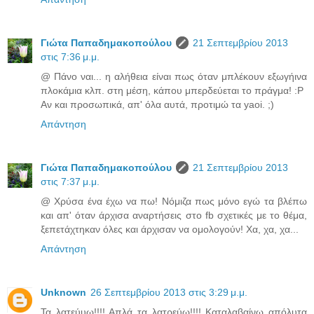
Γιώτα Παπαδημακοπούλου
21 Σεπτεμβρίου 2013
στις 7:36 μ.μ.
@ Πάνο ναι... η αλήθεια είναι πως όταν μπλέκουν εξωγήινα
πλοκάμια κλπ. στη μέση, κάπου μπερδεύεται το πράγμα! :P
Αν και προσωπικά, απ' όλα αυτά, προτιμώ τα yaoi. ;)
Απάντηση
Γιώτα Παπαδημακοπούλου
21 Σεπτεμβρίου 2013
στις 7:37 μ.μ.
@ Χρύσα ένα έχω να πω! Νόμιζα πως μόνο εγώ τα βλέπω
και απ' όταν άρχισα αναρτήσεις στο fb σχετικές με το θέμα,
ξεπετάχτηκαν όλες και άρχισαν να ομολογούν! Χα, χα, χα...
Απάντηση
Unknown
26 Σεπτεμβρίου 2013 στις 3:29 μ.μ.
Τα λατεύυω!!!! Απλά τα λατρεύω!!!! Καταλαβαίνω απόλυτα