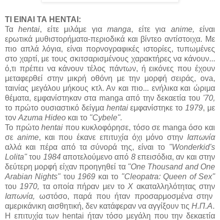
ΤΙ ΕΙΝΑΙ ΤΑ HENTAI:
Τα
hentai
, είτε μιλάμε για
manga
, είτε για
anime,
είναι
ερωτικά μυθιστορήματα-περιοδικά και βίντεο αντίστοιχα. Με
πιο απλά λόγια, είναι πορνογραφικές ιστορίες, τυπωμένες
στο χαρτί, με τους σκιτσαρισμένους χαρακτήρες να κάνουν...
ό,τι πρέπει να κάνουν τέλος πάντων, ή εικόνες που έχουν
μεταφερθεί στην μικρή οθόνη με την μορφή σειράς, ova,
ταινίας μεγάλου μήκους κτλ. Αν και πιο... ενήλικα και ώριμα
θέματα, εμφανίστηκαν στα manga από την δεκαετία του
'70,
το πρώτο ουσιαστικό δείγμα
hentai
εμφανίστηκε το
1979
, με
τον
Azuma Hideo
και το
"Cybele".
Το πρώτο
hentai
που κυκλοφόρησε, τόσο σε manga όσο και
σε
anime
, και που έκανε επιτυχία όχι μόνο στην
Ιαπωνία
αλλά και πέρα από τα σύνορά της, είναι το
"Wonderkid's
Lolita"
του
1984
αποτελούμενο από
8
επεισόδια, αν και στην
δεύτερη μορφή είχαν προηγηθεί τα
"One Thousand and One
Arabian Nights"
του
1969
και το
"Cleopatra: Queen of Sex"
του
1970,
τα οποία πήραν μεν το
Χ
ακαταλληλότητας στην
Ιαπωνία,
ωστόσο, παρά που ήταν προσαρμοσμένα στην
αμερικάνικη αισθητική, δεν κατάφεραν να αγγίξουν τις
Η.Π.Α
.
Η επιτυχία των hentai ήταν τόσο μεγάλη που την δεκαετία