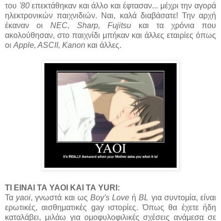
του
'80
επεκτάθηκαν και άλλο και έφτασαν... μέχρι την αγορά
ηλεκτρονικών παιχνιδιών. Ναι, καλά διαβάσατε! Την αρχή
έκαναν οι
NEC, Sharp, Fujitsu
και τα χρόνια που
ακολούθησαν, στο παιχνίδι μπήκαν και άλλες εταιρίες όπως
οι
Apple, ASCII, Kanon
και άλλες.
ΤΙ ΕΙΝΑΙ ΤΑ YAOI ΚΑΙ ΤΑ YURI:
Τα
yaoi
, γνωστά και ως
Boy's Love
ή
BL
για συντομία, είναι
ερωτικές, αισθηματικές gay ιστορίες. Όπως θα έχετε ήδη
καταλάβει, μιλάω για ομοφυλοφιλικές σχέσεις ανάμεσα σε