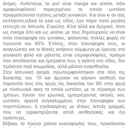
άντρες. Αντίστοιχα, τα
yuri
είναι
manga
και
anime
, πάλι
ομοφυλοφιλικού περιεχομένου τα οποία ωστόσο
πραγματεύονται σχέσεις μεταξύ γυναικών. Και όσο κι αν σας
εκπλήσσει,ειδικά τα yaoi ως είδος, έχει πάρα πολύ μεγάλη
επιτυχία σε
Ιαπωνία, Ευρώπη, Κίνα
αλλά και
Αμερική
, τόσο
ως
manga
όσο και ως
anime,
με τους δημιουργούς να είναι
στην πλειοψηφία του γυναίκες, φτάνοντας πολλές φορές σε
ποσοστά του
85%.
Επίσης, στην πλειοψηφία τους, οι
αναγνώστες και οι θεατές ανήκουν σύμφωνα με έρευνα, στο
γυναικείο φύλο και μάλιστα, είναι ετεροφυλόφιλες, πράγμα
που αποδεικνύει και έμπρακτα πως η αγάπη στο είδος, δεν
πρόκειται περί ανωμαλίας, αλλά μάλλον ευαισθησίας.
Στην
Ιαπωνική
αγορά, πρωτοεμφανίστηκαν στα τέλη της
δεκαετίας του
'70
και άρχισαν να κάνουν αισθητή την
παρουσία τους στις αρχές της δεκαετίας του
'80
, στην αρχή
με πλατωνικά story τα οποία ωστόσο, με το πέρασμα των
χρόνων, έγιναν πιο ερωτικά, εμπεριέχοντας σκηνές sex,
ωστόσο, αρκετά συγκαλυμμένες στην πλειοψηφία των
περιπτώσεων, ή σχεδιασμένες με τέτοιες λεπτές γραμμές
που να χαρακτηρίζονται απλά αισθησιακές και όχι
πρόστυχες.
Βέβαια, τα πρώτα χρόνια κυκλοφορίας τους, προκάλεσαν