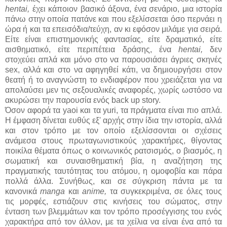
hentai,
έχει κάποιον βασικό άξονα, ένα σενάριο, μια ιστορία
πάνω στην οποία πατάνε και που εξελίσσεται όσο περνάει η
ώρα ή και τα επεισόδια/τεύχη, αν κι εφόσον μιλάμε για σειρά.
Είτε είναι επιστημονικής φαντασίας, είτε δραματικό, είτε
αισθηματικό, είτε περιπέτεια δράσης, ένα
hentai,
δεν
στοχεύει απλά και μόνο στο να παρουσιάσει άγριες σκηνές
sex, αλλά και στο να αφηγηθεί κάτι, να δημιουργήσει στον
θεατή ή το αναγνώστη το ενδιαφέρον που χρειάζεται για να
απολαύσει μεν τις σεξουαλικές αναφορές, χωρίς ωστόσο να
ακυρώσει την παρουσία ενός back up story.
Όσον αφορά τα yaoi και τα yuri, τα πράγματα είναι πιο απλά.
Η έμφαση δίνεται ευθύς εξ' αρχής στην ίδια την ιστορία, αλλά
και στον τρόπο με τον οποίο εξελίσσονται οι σχέσεις
ανάμεσα στους πρωταγωνιστικούς χαρακτήρες, θίγοντας
ποικίλα θέματα όπως ο κοινωνικός ρατσισμός, ο βιασμός, η
σωματική και συναισθηματική βία, η αναζήτηση της
πραγματικής ταυτότητας του ατόμου, η ομοφοβία και πάρα
πολλά άλλα. Συνήθως, και σε σύγκριση πάντα με τα
κανονικά
manga
και
anime,
τα συγκεκριμένα, σε όλες τους
τις μορφές, εστιάζουν στις κινήσεις του σώματος, στην
ένταση των βλεμμάτων και τον τρόπο προσέγγισης του ενός
χαρακτήρα από τον άλλον, με τα χείλια να είναι ένα από τα