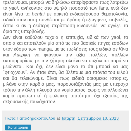
τρελαίνομαι, μπορώ να δηλώσω απερίφραστα πως λατρεύω
τα
yaoi
, ανήκοντας στο υψηλό ποσοστό των fans, ενώ δεν
είναι λίγα τα
hentai
με αρκετά ενδιαφέρουσα θεματολογία,
ειδικά όταν αυτή συνδέεται με δράση ή εξωγήινες εισβολές,
έστω κι αν η δεύτερη περίπτωση κινδυνεύει να αγγίξει τα
όρια της υπερβολής.
Δεν είναι καθόλου τυχαία η επιτυχία, ειδικά των yaoi, τα
οποία και αποτελούν μία από τις πιο βασικές πηγές εσόδων
στον κόσμο των manga, με τις πωλήσεις τους ειδικά σε
Κίνα
και
Αμερική
να φτάνουν την αξία πολλών, πολλών
εκατομμυρίων, με την ζήτηση ολοένα να αυξάνεται παρά να
μειώνεται. Και όχι, δεν είναι μόνο το ότι μπορεί να μας
"φτιάχνουν". Αν ήταν έτσι, θα βλέπαμε μια τσόντα του κιλού
και θα τελειώναμε. Είναι πως ειδικά ορισμένες ιστορίες,
μιλάνε στην καρδιά μας, παρουσιάζοντάς μας με υπέροχο
τρόπο την άλλη πλευρά του νομίσματος, χωρίς να αλλοιώνει
καμία προσωπική ή φυλετική ταυτότητα, όχι εξαιτίας της
σεξουαλικής τουλάχιστον.
Γιώτα Παπαδημακοπούλου
at
Τετάρτη, Σεπτεμβρίου 18, 2013
Κοινή χρήση