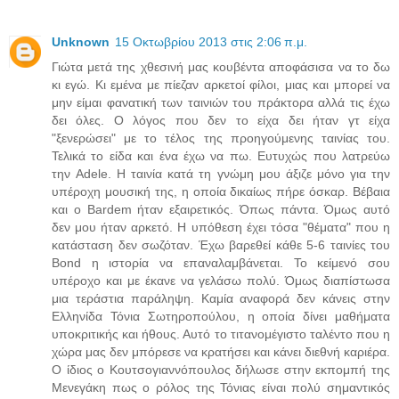
Unknown
15 Οκτωβρίου 2013 στις 2:06 π.μ.
Γιώτα μετά της χθεσινή μας κουβέντα αποφάσισα να το δω
κι εγώ. Kι εμένα με πίεζαν αρκετοί φίλοι, μιας και μπορεί να
μην είμαι φανατική των ταινιών του πράκτορα αλλά τις έχω
δει όλες. Ο λόγος που δεν το είχα δει ήταν γτ είχα
"ξενερώσει" με το τέλος της προηγούμενης ταινίας του.
Τελικά το είδα και ένα έχω να πω. Ευτυχώς που λατρεύω
την Adele. Η ταινία κατά τη γνώμη μου άξιζε μόνο για την
υπέροχη μουσική της, η οποία δικαίως πήρε όσκαρ. Βέβαια
και ο Bardem ήταν εξαιρετικός. Όπως πάντα. Όμως αυτό
δεν μου ήταν αρκετό. Η υπόθεση έχει τόσα "θέματα" που η
κατάσταση δεν σωζόταν. Έχω βαρεθεί κάθε 5-6 ταινίες του
Bond η ιστορία να επαναλαμβάνεται. Το κείμενό σου
υπέροχο και με έκανε να γελάσω πολύ. Όμως διαπίστωσα
μια τεράστια παράληψη. Καμία αναφορά δεν κάνεις στην
Ελληνίδα Τόνια Σωτηροπούλου, η οποία δίνει μαθήματα
υποκριτικής και ήθους. Αυτό το τιτανομέγιστο ταλέντο που η
χώρα μας δεν μπόρεσε να κρατήσει και κάνει διεθνή καριέρα.
Ο ίδιος ο Κουτσογιαννόπουλος δήλωσε στην εκπομπή της
Μενεγάκη πως ο ρόλος της Τόνιας είναι πολύ σημαντικός