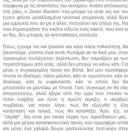
σύμφωνα με τις απαιτήσεις του σεναρίου. Ανάσα απόλαυσης
στο χάος, ο
Javier Bardem
που μπορεί να είναι λες και τον
έχουν φτύσει μεταλλαγμένα γενετικά γουρούνια, αλλά δίνει
μια ερμηνεία που αν μη τι άλλο, πετυχαίνει τον στόχο της. Να
σου δημιουργήσει την εικόνα είδωλο ενός κακού, που όσο κι
αν θες, δεν μπορείς να αντιπαθήσεις απόλυτα.
Όπως έχουμε πει και ξαναπεί και κατά πάσα πιθανότητα, θα
ξαναπούμε, γούστα είναι αυτά. Λυπάμαι αν τα δικά μου, στην
προκειμένη τουλάχιστον περίπτωση, δεν ταιριάζουν με των
περισσότερων από εσάς, αλλά δεν μπορώ να κάνω κάτι. Για
μένα, η συγκεκριμένη ταινία του Bond, δεν μου προσέφερε
τίποτα το ιδιαίτερο, πόσο μάλλον, κάτι το πρωτότυπο, κάτι το
ιδιαίτερο, κάτι το ευφάνταστο, κάτι το οποίο δεν θα
μπορούσα να μαντέψω με τίποτα. Γιατί, συγνώμη αν θα σας
απογοητεύσω, αλλά ήξερα από την ώρα που έπεσαν οι
τίτλοι έναρξης και έγινε η πρώτη έκρηξη, τι ακριβώς
συμβαίνει, για ποιον λόγο, πως θα εξελιχθεί η όλη
κατάσταση και τελικά, πως θα καταλήξει. Άρα, όχι, το
"Skyfall"
, δεν είναι μια ταινία πέραν των προσδοκιών μας,
αλλά μια μέτρια κατασκοπευτική ταινία, που προσφέρει απλά
και μόνο, ένα χαλαρό δίωρο μασουλώντας ποπ-κορν στον