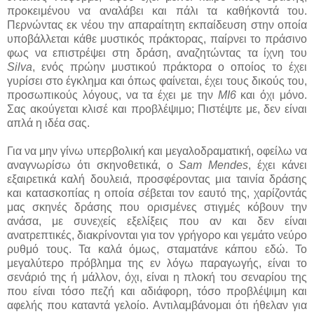
προκειμένου να αναλάβει και πάλι τα καθήκοντά του.
Περνώντας εκ νέου την απαραίτητη εκπαίδευση στην οποία
υποβάλλεται κάθε μυστικός πράκτορας, παίρνει το πράσινο
φως να επιστρέψει στη δράση, αναζητώντας τα ίχνη του
Silva
, ενός πρώην μυστικού πράκτορα ο οποίος το έχει
γυρίσει στο έγκλημα και όπως φαίνεται, έχει τους δικούς του,
προσωπικούς λόγους, να τα έχει με την
MI6
και όχι μόνο.
Σας ακούγεται κλισέ και προβλέψιμο; Πιστέψτε με, δεν είναι
απλά η ιδέα σας.
Για να μην γίνω υπερβολική και μεγαλοδραματική, οφείλω να
αναγνωρίσω ότι σκηνοθετικά, ο
Sam Mendes
, έχει κάνει
εξαιρετικά καλή δουλειά, προσφέροντας μια ταινία δράσης
και κατασκοπίας η οποία σέβεται τον εαυτό της, χαρίζοντάς
μας σκηνές δράσης που ορισμένες στιγμές κόβουν την
ανάσα, με συνεχείς εξελίξεις που αν και δεν είναι
ανατρεπτικές, διακρίνονται για τον γρήγορο και γεμάτο νεύρο
ρυθμό τους. Τα καλά όμως, σταματάνε κάπου εδώ. Το
μεγαλύτερο πρόβλημα της εν λόγω παραγωγής, είναι το
σενάριό της ή μάλλον, όχι, είναι η πλοκή του σεναρίου της
που είναι τόσο πεζή και αδιάφορη, τόσο προβλέψιμη και
αφελής που καταντά γελοίο. Αντιλαμβάνομαι ότι ήθελαν για