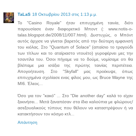
TaLaS
18 Οκτωβρίου 2013 στις 1:13 μ.μ.
Το "Casino Royale" ήταν επιτυχημένη ταινία, διότι
παρουσίασε έναν διαφορετικό Μποντ (: www.notis-o-
talas.blogspot.de/2008/11/007.html). Δυστυχώς, ο Μπόντ
αυτός άρχισε να γίνεται βαρετός από την δεύτερη εμφανισή
του κιόλας. Στο "Quantum of Solace" (απαίσιο το τραγούδι
των τίτλων και το αταίριαστο ντουέτο) γυροφέρνει μες την
τσαντίλα του. Όσοι πήγαμε να το δούμε, νομίσαμε οτι θα
βλέπαμε μια ισάξια της πρώτης ταινίας περιπέτεια.
Απογοήτευση. Στο "Skyfall" μας προέκυψε, όπως
επιτυχημένα σχολίασε ενας φίλος μου, ως Bruce Wayne της
MI6. Έλεος...
Όσο για τον "κακό" ... Στο "Die another day" καλά το είχαν
ξεκινήσει... Μετά ξαναπέσαν στα ίδια καλούπια με φλώρους/
ασεξουαλικούς τύπους που θέλουν να καταστρέψουν ή να
κατακτήσουν τον κόσμο κτλ...
Απάντηση