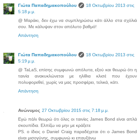
Γιώτα Παπαδημακοπούλου
18 Οκτωβρίου 2013 στις
5:18 μ.μ.
@ Μαράκι, δεν έχω να συμπληρώσω κάτι άλλο στα σχόλιά
σου. Με κάλυψαν στον απόλυτο βαθμό!
Απάντηση
Γιώτα Παπαδημακοπούλου
18 Οκτωβρίου 2013 στις
5:19 μ.μ.
@ TaLaS, επίσης συμφωνώ απόλυτα, εξού και θεωρώ ότι η
ταινία ανακυκλώνεται με ηλίθια κλισέ που έχουν
πολυφορεθεί, χωρίς να μας προσφέρει, τελικά, κάτι.
Απάντηση
Ανώνυμος
27 Οκτωβρίου 2015 στις 7:18 μ.μ.
Εγώ πάλι θεωρώ ότι όλες οι ταινίες James Bond είναι απλά
σκουπίδια. Ελπίζω να μην με κράξετε
PS. ο ίδιος ο Daniel Craig παραδέχεται ότι ο James Bond
είναι μισογύνης, συμφωνώ κι επαυξάνω