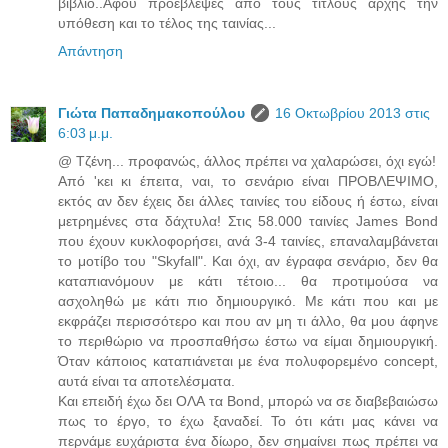
βιβλίο..Αφού προέβλεψες από τους τίτλους αρχής την
υπόθεση και το τέλος της ταινίας...
Απάντηση
Γιώτα Παπαδημακοπούλου
16 Οκτωβρίου 2013 στις
6:03 μ.μ.
@ Τζένη... προφανώς, άλλος πρέπει να χαλαρώσει, όχι εγώ!
Από 'κει κι έπειτα, ναι, το σενάριο είναι ΠΡΟΒΛΕΨΙΜΟ,
εκτός αν δεν έχεις δει άλλες ταινίες του είδους ή έστω, είναι
μετρημένες στα δάχτυλα! Στις 58.000 ταινίες James Bond
που έχουν κυκλοφορήσει, ανά 3-4 ταινίες, επαναλαμβάνεται
το μοτίβο του "Skyfall". Και όχι, αν έγραφα σενάριο, δεν θα
καταπιανόμουν με κάτι τέτοιο... θα προτιμούσα να
ασχοληθώ με κάτι πιο δημιουργικό. Με κάτι που και με
εκφράζει περισσότερο και που αν μη τι άλλο, θα μου άφηνε
το περιθώριο να προσπαθήσω έστω να είμαι δημιουργική.
Όταν κάποιος καταπιάνεται με ένα πολυφορεμένο concept,
αυτά είναι τα αποτελέσματα.
Και επειδή έχω δει ΟΛΑ τα Bond, μπορώ να σε διαβεβαιώσω
πως το έργο, το έχω ξαναδεί. Το ότι κάτι μας κάνει να
περνάμε ευχάριστα ένα δίωρο, δεν σημαίνει πως πρέπει να