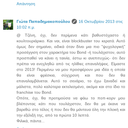
Απάντηση
Γιώτα Παπαδημακοπούλου
16 Οκτωβρίου 2013 στις
10:02 π.μ.
@ Τζένη, όχι, δεν περίμενα κάτι βαθυστόχαστο ή
κουλτουριάρικο. Και ναι, είναι blockbuster του κερατά. Αυτό
όμως δεν σημαίνει, ειδικά όταν δίνει μια πιο "ψυχολογική"
προσέγγιση στον χαρακτήρα του Bond -ή τουλάχιστον, αυτό
προσπαθεί να κάνει η ταινία, έστω κι ανεπιτυχώς- ότι δεν
πρέπει να ενοχληθώ από τις ηλίθιες επαναλήψεις. Είμαστε
στο 2013! Περιμένω να μου προσφέρουν μια ιδέα η οποία
θα είναι φρέσκια, σύγχρονη και που δεν θα
επαναλαμβάνεται. Αυτό το σενάριο, το έχω ξαναδεί και
μάλιστα, πολύ καλύτερα εκτελεσμένο, ακόμα και στο ίδιο το
franchise του Bond.
Οπότε, όχι, θα προτιμούσα να φάω το ποπ-κορν μου
βλέποντας κάτι που τουλάχιστον, δεν θα με έκανε να
βαρεθώ στο τέλος ή που δεν θα μάντευα όλη την πλοκή και
την εξέλιξή της, από τα πρώτα 10 λεπτά.
Φιλικά, πάντα...