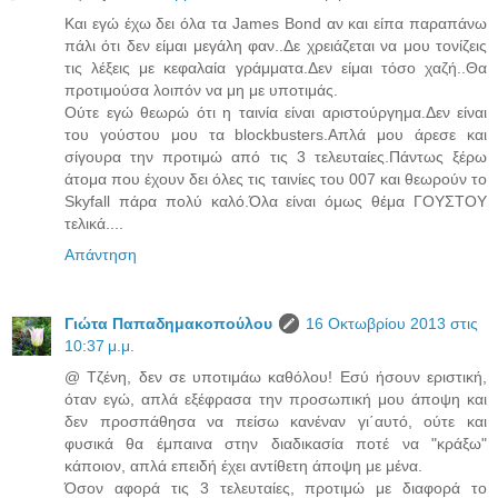
Και εγώ έχω δει όλα τα James Bond αν και είπα παραπάνω
πάλι ότι δεν είμαι μεγάλη φαν..Δε χρειάζεται να μου τονίζεις
τις λέξεις με κεφαλαία γράμματα.Δεν είμαι τόσο χαζή..Θα
προτιμούσα λοιπόν να μη με υποτιμάς.
Ούτε εγώ θεωρώ ότι η ταινία είναι αριστούργημα.Δεν είναι
του γούστου μου τα blockbusters.Απλά μου άρεσε και
σίγουρα την προτιμώ από τις 3 τελευταίες.Πάντως ξέρω
άτομα που έχουν δει όλες τις ταινίες του 007 και θεωρούν το
Skyfall πάρα πολύ καλό.Όλα είναι όμως θέμα ΓΟΥΣΤΟΥ
τελικά....
Απάντηση
Γιώτα Παπαδημακοπούλου
16 Οκτωβρίου 2013 στις
10:37 μ.μ.
@ Τζένη, δεν σε υποτιμάω καθόλου! Εσύ ήσουν εριστική,
όταν εγώ, απλά εξέφρασα την προσωπική μου άποψη και
δεν προσπάθησα να πείσω κανέναν γι΄αυτό, ούτε και
φυσικά θα έμπαινα στην διαδικασία ποτέ να "κράξω"
κάποιον, απλά επειδή έχει αντίθετη άποψη με μένα.
Όσον αφορά τις 3 τελευταίες, προτιμώ με διαφορά το