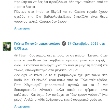
προκλητικό να λες ότι προέβλεψες όλη την υπόθεση από τα
πρώτα λεπτά.
Πάντως στο imdb το Skyfall και το Casino royale έχουν
σχεδόν την ίδια βαθμολογία.Έχεις δίκιο.Όλα είναι θέμα
γούστου τελικά.Κάποιοι δεν έχουν..
Απάντηση
Γιώτα Παπαδημακοπούλου
17 Οκτωβρίου 2013 στις
8:08 μ.μ.
@ Τζένη, δυστυχώς, δεν μπορώ να σε πείσω! Πάντως, όταν
είπα τι υποθέτω ότι συμβαίνει, αμέσως μετά την έκρηξη,
όλοι με κοίταζαν περίεργα (γιατί το είδα με μεγάλη παρέα) και
τελικά, επαληθεύτηκα στο μέγιστο βαθμό!
Δεν έχει να κάνει με το τι βαθμολογία έχει μια ταινία στο
imdb. Και "Ο Νονός" είναι κάτω από το "Τελευταία έξοδος
Ρίτα Χέιγουορθ" (προσωπικά αγαπώ και τα 2 για
διαφορετικούς λόγους), αλλά κακά τα ψέματα, είναι
καλύτερο! Και όχι... δεν υπάρχει το "δεν έχουν γούστο" (για
μένα). Απλά, ο κάθε άνθρωπος, έχει διαφορετικό γούστο.
Απάντηση