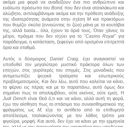
ακόμα μια φορά να αναδείξουν ένα πιο ανθρώπινο και
ευάλωτο πρόσωπο του
Bond
, που δεν είναι ατσαλάκωτο και
αλώβητο, αντιλαμβάνομαι ακόμα και την πρόθεση ανάδειξης
της ιδιαιτερότητας ανάμεσα στην σχέση
Μ
και πρακτόρων
που θυμίζει σκύλα (εννοώντας το ζώο) μάνα με τα κουτάβια
της, αλλά basta... όλα, έχουν τα όριά τους. Όταν χάνεις το
μέτρο, πράγμα που δεν ισχύει για το
"Casino Royal"
για
παράδειγμα, η κατάσταση, ξεφεύγει από ορισμένα επιτρεπτά
όρια και σταθμά.
Αυτός ο δύσμοιρος
Daniel Craig,
έχει αναγκαστεί να
υποδυθεί τον μεγαλύτερο μυστικό πράκτορα όλων των
εποχών, στις χειρότερές του στιγμές. Στις μοναδικές που
αντιμετωπίζει ψυχικά τραύματα και εσωτερικούς
προβληματισμούς. Και δεν λέω, αυτό που καλείται να κάνει,
το φέρνει εις πέρας και με το παραπάνω, αυτό όμως δεν
σημαίνει πως το απολαμβάνει, ούτε εκείνος, ούτε εμείς. Η
Judi Dench
είναι Θεά ό,τι και να κάνει, αλλά αυτή τη φορά,
έχω την αίσθηση πως το σπάσιμο του συναισθηματικού της
φράγματος ως
M,
είχε το αντίθετο από το επιθυμητό
αποτέλεσμα, τσαλακώνοντας με τον λάθος τρόπο μια
φιγούρα, μορφή. Και αυτό, δεν έχει να κάνει με την ερμηνεία
της, αλλά με την παρουσίαση του χαρακτήρα που υποδύεται,