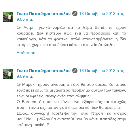
Γιώτα Παπαδημακοπούλου
16 Οκτωβρίου 2013 στις
9:56 π.μ.
@ Άντρη, γενικά νομίζω ότι το θέμα Bond, το έχουν
κουράσει. Δεν πιστεύω πως έχει να προσφέρει κάτι το
καινούργιο, κάτι το φρέσκο. Απλά επαναλαμβάνεται η ίδια
ιστορία, χωρίς να σου δώσει κάποιο στοιχείο έκπληξης.
Απάντηση
Γιώτα Παπαδημακοπούλου
16 Οκτωβρίου 2013 στις
9:59 π.μ.
@ Μαράκι, ήμουν σίγουρη ότι δεν θα σου άρεσε. Και όπως
τονίζεις κι εσύ, το μεγαλύτερο πρόβλημα αυτών των ταινιών,
είναι οι αφελείς, σεναριακές επαναλήψεις!
Ο Bardem, ό,τι και να κάνει, είναι εξαιρετικός και ευτυχώς
που η ταινία είχε αυτόν γιατί διαφορετικά, δεν θα άξιζε μία.
Ωωω... συγνώμη! Παρέλειψα την Τόνια! Ντροπή και αίσχος
μου! Ναι... μάλλον θα αναστηθεί και θα κάνει παπάδες στην
επόμενη ταινία! :P