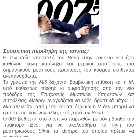
Συνοπτική περίληψη της ταινίας:
Η τελευταία αποστολή του
Bond
στην
Τουρκία
δεν έχει
καθόλου καλή κατάληξη και μερικοί από τους πιο
σημαντικούς μυστικούς πράκτορες του κόσμου εκτίθενται
ανεπανόρθωτα.
Τα γραφεία της
MI6
δέχονται βομβιστική επίθεση και η
M
,
υπό καθεστώς πίεσης κι αμφισβήτησης από τον νέο
πρόεδρο της
Επιτροπής Μυστικών Υπηρεσιών και
Ασφάλειας, Mallory,
αναγκάζεται να λάβει δραστικά μέτρα. Η
MI6
απειλείται από μέσα και απ’ έξω και η M δεν μπορεί να
εμπιστευτεί κανέναν άλλο, εκτός από τον
Bond
.
O
007
βυθίζεται στο σκοτεινό παρελθόν, με μόνη βοηθό την
πράκτορα
Eve
, για να ακολουθήσει τα ίχνη του
μυστηριώδους
Silva
, τα κίνητρα του οποίου πρέπει να