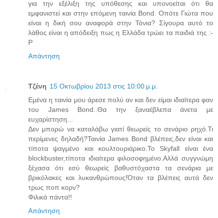
για την εξέλιξη της υπόθεσης και υπονοείται ότι θα
εμφανιστεί και στην επόμενη ταινία Bond. Οπότε Γιώτα που
είναι η δική σου αναφορά στην Τόνια? Σίγουρα αυτό το
λάθος είναι η απόδειξη πως η Ελλάδα τρώει τα παιδιά της :-
P
Απάντηση
Τζένη
15 Οκτωβρίου 2013 στις 10:00 μ.μ.
Εμένα η ταινία μου άρεσε πολύ αν και δεν είμαι ιδιαίτερα φαν
του James Bond..Θα την ξαναέβλεπα άνετα με
ευχαρίστηση...
Δεν μπορώ να καταλάβω γιατί θεωρείς το σενάριο ρηχό.Τι
περίμενες δηλαδή?Ταινία James Bond βλέπεις,δεν είναι και
τίποτα ψαγμένο και κουλτουριάρικο.Το Skyfall είναι ένα
blockbuster,τίποτα ιδιαίτερα φιλοσοφημένο.Αλλά συγγνώμη
ξέχασα ότι εσύ θεωρείς βαθυστόχαστα τα σενάρια με
βρικόλακες και λυκανθρώπους!Όταν τα βλέπεις αυτά δεν
τρως ποπ κορν?
Φιλικά πάντα!!
Απάντηση