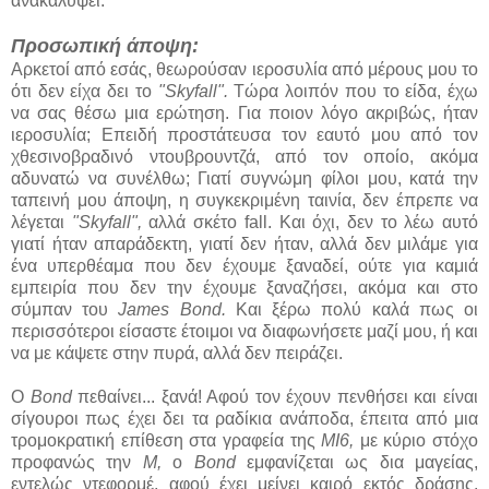
ανακαλύψει.
Προσωπική άποψη:
Αρκετοί από εσάς, θεωρούσαν ιεροσυλία από μέρους μου το
ότι δεν είχα δει το
"Skyfall".
Τώρα λοιπόν που το είδα, έχω
να σας θέσω μια ερώτηση. Για ποιον λόγο ακριβώς, ήταν
ιεροσυλία; Επειδή προστάτευσα τον εαυτό μου από τον
χθεσινοβραδινό ντουβρουντζά, από τον οποίο, ακόμα
αδυνατώ να συνέλθω; Γιατί συγνώμη φίλοι μου, κατά την
ταπεινή μου άποψη, η συγκεκριμένη ταινία, δεν έπρεπε να
λέγεται
"Skyfall",
αλλά σκέτο fall. Και όχι, δεν το λέω αυτό
γιατί ήταν απαράδεκτη, γιατί δεν ήταν, αλλά δεν μιλάμε για
ένα υπερθέαμα που δεν έχουμε ξαναδεί, ούτε για καμιά
εμπειρία που δεν την έχουμε ξαναζήσει, ακόμα και στο
σύμπαν του
James Bond.
Και ξέρω πολύ καλά πως οι
περισσότεροι είσαστε έτοιμοι να διαφωνήσετε μαζί μου, ή και
να με κάψετε στην πυρά, αλλά δεν πειράζει.
Ο
Bond
πεθαίνει... ξανά! Αφού τον έχουν πενθήσει και είναι
σίγουροι πως έχει δει τα ραδίκια ανάποδα, έπειτα από μια
τρομοκρατική επίθεση στα γραφεία της
MI6,
με κύριο στόχο
προφανώς την
Μ,
ο
Bond
εμφανίζεται ως δια μαγείας,
εντελώς ντεφορμέ, αφού έχει μείνει καιρό εκτός δράσης,