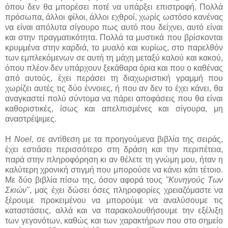
όπου δεν θα μπορέσει ποτέ να υπάρξει επιστροφή. Πολλά
πρόσωπα, άλλοι φίλοι, άλλοι εχθροί, χωρίς ωστόσο κανένας
να είναι απόλυτα σίγουρο πως αυτό που δείχνει, αυτό είναι
και στην πραγματικότητα. Πολλά τα μυστικά που βρίσκονται
κρυμμένα στην καρδιά, το μυαλό και κυρίως, στο παρελθόν
των εμπλεκόμενων σε αυτή τη μάχη μεταξύ καλού και κακού,
όπου πλέον δεν υπάρχουν ξεκάθαρα όρια και που ο καθένας
από αυτούς, έχει περάσει τη διαχωριστική γραμμή που
χωρίζει αυτές τις δύο έννοιες, ή που αν δεν το έχει κάνει, θα
αναγκαστεί πολύ σύντομα να πάρει αποφάσεις που θα είναι
καθοριστικές, ίσως και απελπισμένες και σίγουρα, μη
αναστρέψιμες.
Η
Noel,
σε αντίθεση με τα προηγούμενα βιβλία της σειράς,
έχει εστιάσει περισσότερο στη δράση και την περιπέτεια,
παρά στην πληροφόρηση κι αν θέλετε τη γνώμη μου, ήταν η
καλύτερη χρονική στιγμή που μπορούσε να κάνει κάτι τέτοιο.
Με δύο βιβλία πίσω της, όσον αφορά τους
"Κυνηγούς Των
Σκιών"
, μας έχει δώσει όσες πληροφορίες χρειαζόμαστε να
ξέρουμε προκειμένου να μπορούμε να αναλύσουμε τις
καταστάσεις, αλλά και να παρακολουθήσουμε την εξέλιξη
των γεγονότων, καθώς και των χαρακτήρων που στο σημείο