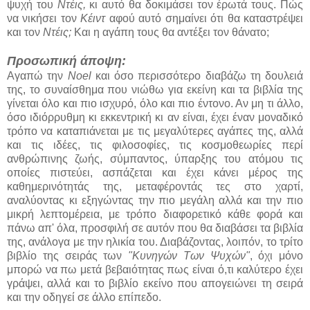
ψυχή του
Ντέις,
κι αυτό θα δοκιμάσει τον έρωτά τους. Πώς
να νικήσει τον
Κέιντ
αφού αυτό σημαίνει ότι θα καταστρέψει
και τον
Ντέις;
Και η αγάπη τους θα αντέξει τον θάνατο;
Προσωπική άποψη:
Αγαπώ την
Noel
και όσο περισσότερο διαβάζω τη δουλειά
της, το συναίσθημα που νιώθω για εκείνη και τα βιβλία της
γίνεται όλο και πιο ισχυρό, όλο και πιο έντονο. Αν μη τι άλλο,
όσο ιδιόρρυθμη κι εκκεντρική κι αν είναι, έχει έναν μοναδικό
τρόπο να καταπιάνεται με τις μεγαλύτερες αγάπες της, αλλά
και τις ιδέες, τις φιλοσοφίες, τις κοσμοθεωρίες περί
ανθρώπινης ζωής, σύμπαντος, ύπαρξης του ατόμου τις
οποίες πιστεύει, ασπάζεται και έχει κάνει μέρος της
καθημερινότητάς της, μεταφέροντάς τες στο χαρτί,
αναλύοντας κι εξηγώντας την πιο μεγάλη αλλά και την πιο
μικρή λεπτομέρεια, με τρόπο διαφορετικό κάθε φορά και
πάνω απ' όλα, προσφιλή σε αυτόν που θα διαβάσει τα βιβλία
της, ανάλογα με την ηλικία του. Διαβάζοντας, λοιπόν, το τρίτο
βιβλίο της σειράς των
"Κυνηγών Των Ψυχών"
, όχι μόνο
μπορώ να πω μετά βεβαιότητας πως είναι ό,τι καλύτερο έχει
γράψει, αλλά και το βιβλίο εκείνο που απογειώνει τη σειρά
και την οδηγεί σε άλλο επίπεδο.