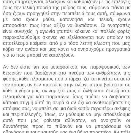
αυτό, επηρεάζονται, αλλάζουν και καθορίζουν με τις επιλογές
τους την τελική πορεία της μοίρας τους, σύμφωνα πάντα με
όσα έχουν προηγηθεί στην περιπέτειά τους αυτή, σύμφωνα
με όσα έχουν μάθει, κατανοήσει και τελικά, έχουν
αποφασίσει πως ίσως αξίζει να θυσιάσουν. Οι ανατροπές
είναι συνεχείς, η αγωνία χτυπάει κόκκινο και πολλές φορές
παρακολουθούμε σκηνές να εξελίσσονται των οποίων το
αποτέλεσμα κρέμεται από μια τόσο λεπτή κλωστή που μας
κόβει την ανάσα και μας κάνει να ανησυχούμε πραγματικά
για το πως μπορεί να καταλήξουν.
Αν δεν είστε fan του μεταφυσικού, του παραφυσικού, των
θεωριών που βασίζονται στο πνεύμα των ανθρώπων, της
φύσης, κάθε πλάσματος που υπάρχει, ζει και κινείται σε αυτό
τον κόσμο, αν δεν πιστεύετε στην ενέργεια που βρίσκεται σε
κάθε τι γύρω μας, αν νομίζετε πως οι άνθρωποι δεν είμαστε
πλασμένοι για κάτι παραπάνω, ίσως πρέπει να διαβάσετε
κάποια στιγμή αυτή τη σειρά κι αν όχι να αναθεωρήσετε τις
απόψεις σας, να μπείτε σε μια διαδικασία περαιτέρω σκέψης
και περισυλλογής. Ίσως, αν μάθουμε να μην αποκλείουμε
αυτό που μας φαίνεται αδύνατον, να ανοιχτούν οι
δυνατότητες προς το πιθανόν και να μπορέσουμε να
οδηγήσουμε τους εαυτούς μας ένα βήμα παραπέρα. Αν πάλι