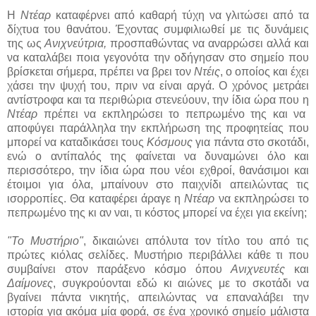
Η
Ντέαρ
καταφέρνει από καθαρή τύχη να γλιτώσει από τα
δίχτυα του θανάτου. Έχοντας συμφιλιωθεί με τις δυνάμεις
της ως
Ανιχνεύτρια,
προσπαθώντας να αναρρώσει αλλά και
να καταλάβει ποια γεγονότα την οδήγησαν στο σημείο που
βρίσκεται σήμερα, πρέπει να βρει τον
Ντέις
, ο οποίος και έχει
χάσει την ψυχή του, πριν να είναι αργά. Ο χρόνος μετράει
αντίστροφα και τα περιθώρια στενεύουν, την ίδια ώρα που η
Ντέαρ
πρέπει να εκπληρώσει το πεπρωμένο της και να
αποφύγει παράλληλα την εκπλήρωση της προφητείας που
μπορεί να καταδικάσει τους
Κόσμους
για πάντα στο σκοτάδι,
ενώ ο αντίπαλός της φαίνεται να δυναμώνει όλο και
περισσότερο, την ίδια ώρα που νέοι εχθροί, θανάσιμοι και
έτοιμοι για όλα, μπαίνουν στο παιχνίδι απειλώντας τις
ισορροπίες. Θα καταφέρει άραγε η
Ντέαρ
να εκπληρώσει το
πεπρωμένο της κι αν ναι, τι κόστος μπορεί να έχει για εκείνη;
"Το Μυστήριο"
, δικαιώνει απόλυτα τον τίτλο του από τις
πρώτες κιόλας σελίδες. Μυστήριο περιβάλλει κάθε τι που
συμβαίνει στον παράξενο κόσμο όπου
Ανιχνευτές
και
Δαίμονες
, συγκρούονται εδώ κι αιώνες με το σκοτάδι να
βγαίνει πάντα νικητής, απειλώντας να επαναλάβει την
ιστορία για ακόμα μία φορά, σε ένα χρονικό σημείο μάλιστα