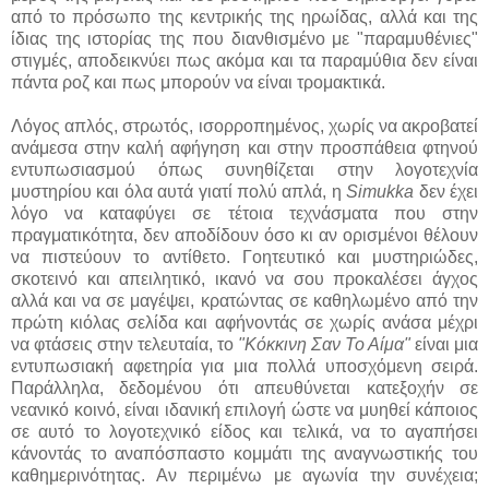
από το πρόσωπο της κεντρικής της ηρωίδας, αλλά και της
ίδιας της ιστορίας της που διανθισμένο με "παραμυθένιες"
στιγμές, αποδεικνύει πως ακόμα και τα παραμύθια δεν είναι
πάντα ροζ και πως μπορούν να είναι τρομακτικά.
Λόγος απλός, στρωτός, ισορροπημένος, χωρίς να ακροβατεί
ανάμεσα στην καλή αφήγηση και στην προσπάθεια φτηνού
εντυπωσιασμού όπως συνηθίζεται στην λογοτεχνία
μυστηρίου και όλα αυτά γιατί πολύ απλά, η
Simukka
δεν έχει
λόγο να καταφύγει σε τέτοια τεχνάσματα που στην
πραγματικότητα, δεν αποδίδουν όσο κι αν ορισμένοι θέλουν
να πιστεύουν το αντίθετο. Γοητευτικό και μυστηριώδες,
σκοτεινό και απειλητικό, ικανό να σου προκαλέσει άγχος
αλλά και να σε μαγέψει, κρατώντας σε καθηλωμένο από την
πρώτη κιόλας σελίδα και αφήνοντάς σε χωρίς ανάσα μέχρι
να φτάσεις στην τελευταία, το
"Κόκκινη Σαν Το Αίμα"
είναι μια
εντυπωσιακή αφετηρία για μια πολλά υποσχόμενη σειρά.
Παράλληλα, δεδομένου ότι απευθύνεται κατεξοχήν σε
νεανικό κοινό, είναι ιδανική επιλογή ώστε να μυηθεί κάποιος
σε αυτό το λογοτεχνικό είδος και τελικά, να το αγαπήσει
κάνοντάς το αναπόσπαστο κομμάτι της αναγνωστικής του
καθημερινότητας. Αν περιμένω με αγωνία την συνέχεια;