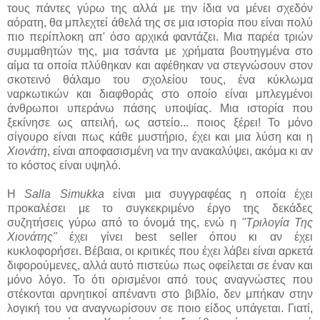
τους πάντες γύρω της αλλά με την ίδια να μένει σχεδόν
αόρατη, θα μπλεχτεί άθελά της σε μια ιστορία που είναι πολύ
πιο περίπλοκη απ' όσο αρχικά φαντάζει. Μια παρέα τριών
συμμαθητών της, μια τσάντα με χρήματα βουτηγμένα στο
αίμα τα οποία πλύθηκαν και αφέθηκαν να στεγνώσουν στον
σκοτεινό θάλαμο του σχολείου τους, ένα κύκλωμα
ναρκωτικών και διαφθοράς στο οποίο είναι μπλεγμένοι
άνθρωποι υπεράνω πάσης υποψίας. Μια ιστορία που
ξεκίνησε ως απειλή, ως αστείο... ποιος ξέρει! Το μόνο
σίγουρο είναι πως κάθε μυστήριο, έχει και μια λύση και η
Χιονάτη
, είναι αποφασισμένη να την ανακαλύψει, ακόμα κι αν
το κόστος είναι υψηλό.
Η
Salla Simukka
είναι μια συγγραφέας η οποία έχει
προκαλέσει με το συγκεκριμένο έργο της δεκάδες
συζητήσεις γύρω από το όνομά της, ενώ η
"Τριλογία Της
Χιονάτης"
έχει γίνει best seller όπου κι αν έχει
κυκλοφορήσει. Βέβαια, οι κριτικές που έχει λάβει είναι αρκετά
διφορούμενες, αλλά αυτό πιστεύω πως οφείλεται σε έναν και
μόνο λόγο. Το ότι ορισμένοι από τους αναγνώστες που
στέκονται αρνητικοί απέναντι στο βιβλίο, δεν μπήκαν στην
λογική του να αναγνωρίσουν σε ποιο είδος υπάγεται. Γιατί,