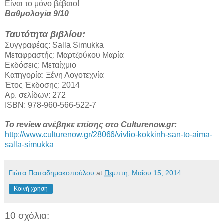
Είναι το μόνο βέβαιο!
Βαθμολογία 9/10
Ταυτότητα βιβλίου:
Συγγραφέας: Salla Simukka
Μεταφραστής: Μαρτζούκου Μαρία
Εκδόσεις: Μεταίχμιο
Κατηγορία: Ξένη Λογοτεχνία
Έτος Έκδοσης: 2014
Αρ. σελίδων: 272
ISBN: 978-960-566-522-7
Το review ανέβηκε επίσης στο Culturenow.gr:
http://www.culturenow.gr/28066/vivlio-kokkinh-san-to-aima-
salla-simukka
Γιώτα Παπαδημακοπούλου
at
Πέμπτη, Μαΐου 15, 2014
Κοινή χρήση
10 σχόλια: