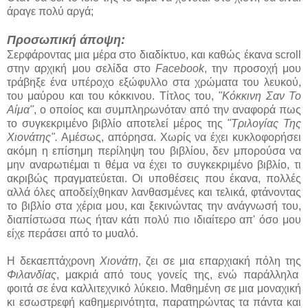
άραγε πολύ αργά;
Προσωπική άποψη:
Σερφάροντας μια μέρα στο διαδίκτυο, και καθώς έκανα scroll
στην αρχική μου σελίδα στο
Facebook
, την προσοχή μου
τράβηξε ένα υπέροχο εξώφυλλο στα χρώματα του λευκού,
του μαύρου και του κόκκινου. Τίτλος του,
"Κόκκινη Σαν Το
Αίμα"
, ο οποίος και συμπληρωνόταν από την αναφορά πως
το συγκεκριμένο βιβλίο αποτελεί μέρος της
"Τριλογίας Της
Χιονάτης".
Αμέσως, απόρησα. Χωρίς να έχει κυκλοφορήσει
ακόμη η επίσημη περίληψη του βιβλίου, δεν μπορούσα να
μην αναρωτιέμαι τι θέμα να έχει το συγκεκριμένο βιβλίο, τι
ακριβώς πραγματεύεται. Οι υποθέσεις που έκανα, πολλές
αλλά όλες αποδείχθηκαν λανθασμένες και τελικά, φτάνοντας
το βιβλίο στα χέρια μου, και ξεκινώντας την ανάγνωσή του,
διαπίστωσα πως ήταν κάτι πολύ πιο ιδιαίτερο απ' όσο μου
είχε περάσει από το μυαλό.
Η δεκαεπτάχρονη
Χιονάτη
, ζει σε μια επαρχιακή πόλη της
Φιλανδίας
, μακριά από τους γονείς της, ενώ παράλληλα
φοιτά σε ένα καλλιτεχνικό λύκειο. Μαθημένη σε μια μοναχική
κι εσωστρεφή καθημερινότητα, παρατηρώντας τα πάντα και