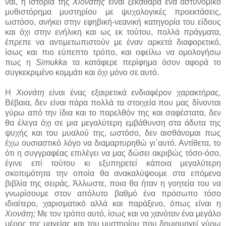
ναι, η ιστορία της
Χιονάτης
είναι ξεκάθαρα ένα αστυνομικό
μυθιστόρημα μυστηρίου με ψυχολογικές προεκτάσεις,
ωστόσο, ανήκει στην εφηβική-νεανική κατηγορία του είδους
και όχι στην ενήλικη και ως εκ τούτου, πολλά πράγματα,
έπρεπε να αντιμετωπιστούν με έναν αρκετά διαφορετικό,
ίσως και πιο εύπεπτο τρόπο, και οφείλω να ομολογήσω
πως η
Simukka
τα κατάφερε περίφημα όσον αφορά το
συγκεκριμένο κομμάτι και όχι μόνο σε αυτό.
Η
Χιονάτη
είναι ένας εξαιρετικά ενδιαφέρον χαρακτήρας.
Βέβαια, δεν είναι πάρα πολλά τα στοιχεία που μας δίνονται
γύρω από την ίδια και το παρελθόν της και σαφέστατα, δεν
θα έλεγα όχι σε μια μεγαλύτερη εμβάθυνση στα άδυτα της
ψυχής και του μυαλού της, ωστόσο, δεν αισθάνομαι πως
έχω ουσιαστικό λόγο να διαμαρτυρηθώ γι΄αυτό. Αντίθετα, το
ότι η συγγραφέας επιλέγει να μας δώσει ακριβώς τόσο-όσο,
έγινε επί τούτου κι εξυπηρετεί κάποια μεγαλύτερη
σκοπιμότητα την οποία θα ανακαλύψουμε στα επόμενα
βιβλία της σειράς. Άλλωστε, ποια θα ήταν η γοητεία του να
γνωρίσουμε στον απόλυτο βαθμό ένα πρόσωπο τόσο
ιδιαίτερο, χαρισματικό αλλά και παράξενο, όπως είναι η
Χιονάτη;
Με τον τρόπο αυτό, ίσως και να χανόταν ένα μεγάλο
μέρος της μαγείας και του μυστηρίου που δημιουργεί γύρω