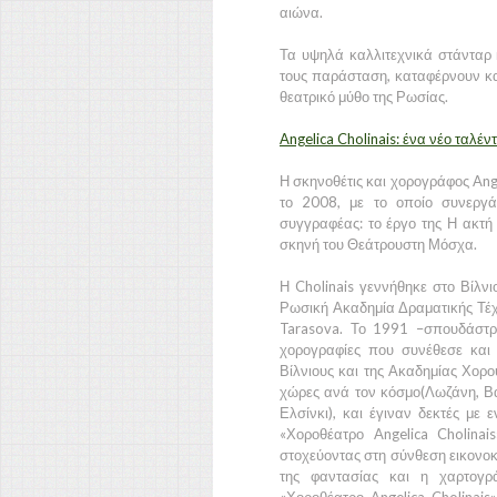
αιώνα.
Τα υψηλά καλλιτεχνικά στάνταρ κ
τους παράσταση, καταφέρνουν και
θεατρικό μύθο της Ρωσίας.
Angelica Cholinais: ένα νέο ταλέν
Η σκηνοθέτις και χορογράφος Ang
το 2008, με το οποίο συνεργά
συγγραφέας: το έργο της Η ακτή 
σκηνή του Θεάτρουστη Μόσχα.
Η Cholinais γεννήθηκε στο Βίλνι
Ρωσική Ακαδημία Δραματικής Τέχ
Tarasova. Το 1991 –σπουδάστρ
χορογραφίες που συνέθεσε και
Βίλνιους και της Ακαδημίας Χορο
χώρες ανά τον κόσμο(Λωζάνη, Βά
Ελσίνκι), και έγιναν δεκτές με 
«Χοροθέατρο Angelica Cholinai
στοχεύοντας στη σύνθεση εικονοκ
της φαντασίας και η χαρτογρ