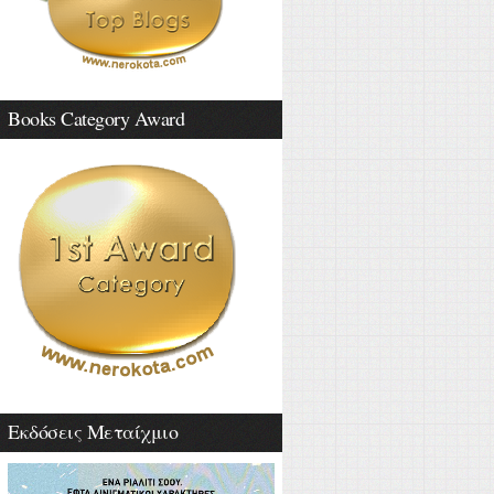
Books Category Award
Εκδόσεις Μεταίχμιο