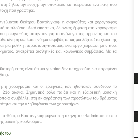
τη ζήλια, την ενοχή, την υποκρισία και τοερωτικό ένστικτο, που
εποχή που γράφτηκε.
πνεύματου Θεάτρου Βακτάνγκοφ, η σκηνοθέτις και χορογράφος
υτό το πλούσιο υλικό εικαστικά, δίνοντας έμφαση στη χορογραφία
ει η σκηνοθέτις, «στην κίνηση το ανάλογο της αρμονίας και του
θε κίνηση εκπέμπει νόημα ακριβώς όπως μια λέξη». Στα χέρια της
ται μια μυθική παράσταση-ποταμός, ένα έργο χειραφέτησης που,
ήματος, ανατρέπει αισθητικές και κοινωνικές συμβάσεις. Με τα
υθιστορήματος είναι ότι μια γυναίκα δεν υποχρεούται να παραμένει
ίας».
η, η χορογραφία και οι ερμηνείες των ηθοποιών συνδέουν το
ν 21ο αιώνα. Σημαντικό ρόλο παίζει και η εξαιρετική μουσική
 η οποία συμβάλλει στη σκιαγράφηση των προσώπων του δράματος
πτότητα και την αληθοφάνεια των χαρακτήρων.
, το Θέατρο Βακτάνγκοφ φέρνει στη σκηνή του Badminton το πιο
ης ρωσικής κουλτούρας.
ής του