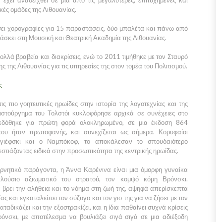
 έχει αναδειχθεί σε μια από τις μεγαλύτερες, επιτυχημένες και
ές ομάδες της Λιθουανίας.
έσει χορογραφίες για 15 παραστάσεις, δύο μπαλέτα και πάνω από
άσκει στη Μουσική και Θεατρική Ακαδημία της Λιθουανίας.
πολλά βραβεία και διακρίσεις, ενώ το 2011 τιμήθηκε με τον Σταυρό
ς της Λιθουανίας για τις υπηρεσίες της στον τομέα του Πολιτισμού.
ς
ς πιο γοητευτικές ηρωίδες στην ιστορία της λογοτεχνίας και της
ριστούργημα του Τολστόι κυκλοφόρησε αρχικά σε συνέχειες στο
 εκδόθηκε για πρώτη φορά ολοκληρωμένο, σε μια έκδοση 864
του ήταν πρωτοφανής, και συνεχίζεται ως σήμερα. Κορυφαίοι
γιέφσκι και ο Ναμπόκοφ, το αποκάλεσαν το σπουδαιότερο
στιάζοντας ειδικά στην προσωπικότητα της κεντρικής ηρωίδας.
ρνητικό παράγοντα, η Άννα Καρένινα είναι μια όμορφη γυναίκα
λούσιο αξιωματικό του στρατού, τον κομψό κόμη Βρόνσκι.
ρει την αλήθεια και το νόημα στη ζωή της, αψηφά απερίσκεπτα
ας και εγκαταλείπει τον σύζυγο και τον γιο της για να ζήσει με τον
αταδικάζει και την εξοστρακίζει, και η ίδια παθαίνει συχνά κρίσεις
όνσκι, με αποτέλεσμα να βουλιάζει σιγά σιγά σε μια αδιέξοδη