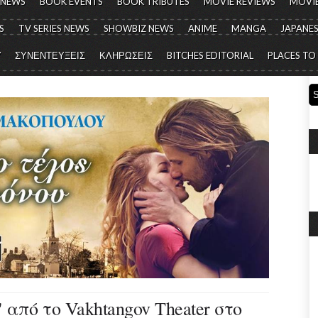
 NEWS
BOOK EVENTS
BOOK TRIBUTES
MOVIE REVIEWS
MOVIE
S
TV SERIES NEWS
SHOWBIZ NEWS
ANIME
MANGA
JAPANES
Y
ΣΥΝΕΝΤΕΥΞΕΙΣ
ΚΛΗΡΩΣΕΙΣ
BITCHES EDITORIAL
PLACES TO
από το Vakhtangov Theater στο