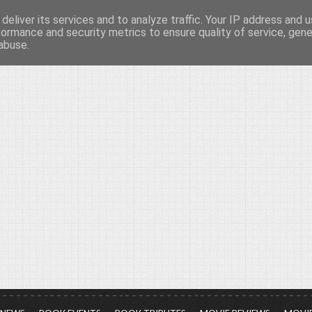
deliver its services and to analyze traffic. Your IP address and 
νών...
formance and security metrics to ensure quality of service, gen
abuse.
ια τον πολιτισμό, σε κάθε του μορφή και έκταση...