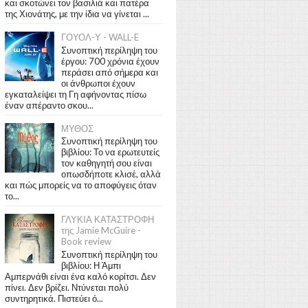
και σκοτώνει τον βασιλιά και πατέρα
της Χιονάτης, με την ίδια να γίνεται ...
ΓΟΥΟΛ-Υ - WALL-E
Συνοπτική περίληψη του
έργου: 700 χρόνια έχουν
περάσει από σήμερα και
οι άνθρωποι έχουν
εγκαταλείψει τη Γη αφήνοντας πίσω
έναν απέραντο σκου...
ΜΥΘΟΣ
Συνοπτική περίληψη του
βιβλίου: Το να ερωτευτείς
τον καθηγητή σου είναι
οπωσδήποτε κλισέ, αλλά
και πώς μπορείς να το αποφύγεις όταν
το...
ΓΛΥΚΙΑ ΚΑΤΑΣΤΡΟΦΗ
της Jamie McGuire -
Book review
Συνοπτική περίληψη του
βιβλίου: Η Άμπι
Αμπερνάθι είναι ένα καλό κορίτσι. Δεν
πίνει. Δεν βρίζει. Ντύνεται πολύ
συντηρητικά. Πιστεύει ό...