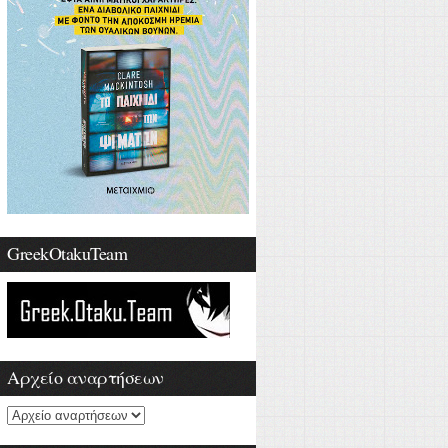
GreekOtakuTeam
Αρχείο αναρτήσεων