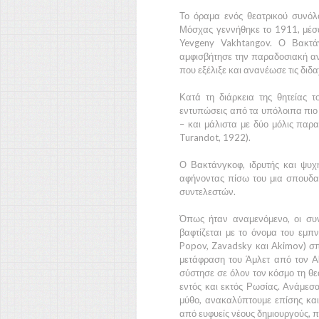
Το όραμα ενός θεατρικού συνόλ
Μόσχας γεννήθηκε το 1911, μέσα
Yevgeny Vakhtangov. Ο Βακτάν
αμφισβήτησε την παραδοσιακή αντ
που εξέλιξε και ανανέωσε τις διδ
Κατά τη διάρκεια της θητείας 
εντυπώσεις από τα υπόλοιπα πιο
– και μάλιστα με δύο μόλις παρα
Turandot, 1922).
Ο Βακτάνγκοφ, ιδρυτής και ψυχ
αφήνοντας πίσω του μια σπουδα
συντελεστών.
Όπως ήταν αναμενόμενο, οι συν
βαφτίζεται με το όνομα του εμπν
Popov, Zavadsky και Akimov) σπ
μετάφραση του Άμλετ από τον A
σύστησε σε όλον τον κόσμο τη θ
εντός και εκτός Ρωσίας. Ανάμεσ
μύθο, ανακαλύπτουμε επίσης κα
από ευφυείς νέους δημιουργούς, 