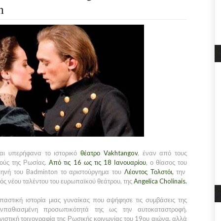
n
ι υπερήφανα το ιστορικό
θέατρο Vakhtangov
, έναν από τους
μούς της Ρωσίας.
Από τις 16 ως τις 18 Ιανουαρίου
, ο θίασος του
ηνή του Badminton το αριστούργημα του
Λέοντος Τολστόι,
την
ός νέου ταλέντου του ευρωπαϊκού θεάτρου, της
Angelica Cholinais.
παστική ιστορία μιας γυναίκας που αψήφησε τις συμβάσεις της
ηνπαθιασμένη προσωπικότητά της ως την αυτοκαταστροφή.
νιστική τοιχογραφία της Ρωσικής κοινωνίας του 19ου αιώνα, αλλά