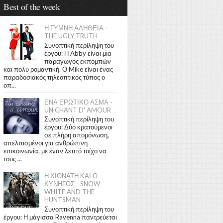
Best of the week
Η ΓΥΜΝΗ ΑΛΗΘΕΙΑ -
THE UGLY TRUTH
Συνοπτική περίληψη του
έργου: Η Abby είναι μια
παραγωγός εκπομπών
και πολύ ρομαντική. Ο Mike είναι ένας
παραδοσιακός τηλεοπτικός τύπος ο
οπ...
ΕΝΑ ΕΡΩΤΙΚΟ ΑΣΜΑ -
UN CHANT D' AMOUR
Συνοπτική περίληψη του
έργου: Δύο κρατούμενοι
σε πλήρη απομόνωση,
απελπισμένοι για ανθρώπινη
επικοινωνία, με έναν λεπτό τοίχο να
τους ...
Η ΧΙΟΝΑΤΗ ΚΑΙ Ο
ΚΥΝΗΓΟΣ - SNOW
WHITE AND THE
HUNTSMAN
Συνοπτική περίληψη του
έργου: Η μάγισσα Ravenna παντρεύεται