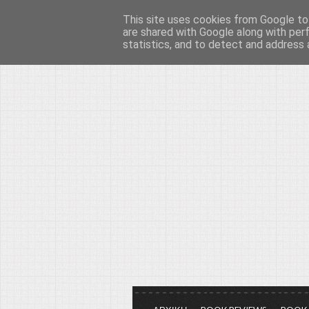
This site uses cookies from Google to 
Το μεγαλείο των Τεχ
are shared with Google along with per
statistics, and to detect and address 
Είμαστε πάντα εδώ για να μιλάμε γ