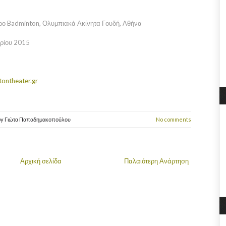
ρο Badminton, Ολυμπιακά Ακίνητα Γουδή, Αθήνα
αρίου 2015
ontheater.gr
by
Γιώτα Παπαδημακοπούλου
No comments
Αρχική σελίδα
Παλαιότερη Ανάρτηση