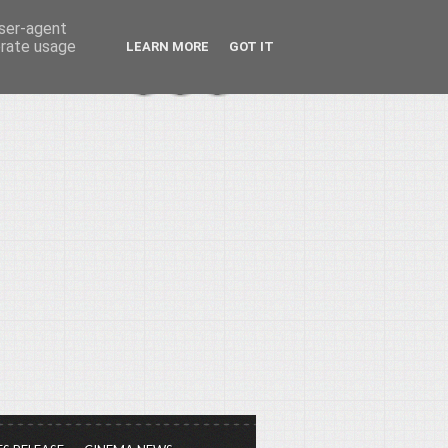
user-agent
erate usage
LEARN MORE
GOT IT