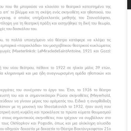
ου που θα μπορούσε να κλονίσει το θεατρικό κατεστημένο της
 απ’ το βλέμμα και τη σκέψη ενός σκηνοθέτη και ηθοποιού, του
γκοφ, ο οποίος υπήρξεεκλεκτός μαθητής του Στανισλάφσκι,
ίληψη για τη θεατρική πράξη και εισηγήθηκε τη δική του θεωρία,
αχές του δασκάλου του.
του, το πολλά υποσχόμενο νέο θέατρο κατάφερε να κλέψει τις
 εμπορικά «παρακλάδια» του μοσχοβίτικου θεατρικού κυκλώματος
γωγές (Maeterlinkck: LeMiracledeSaintAntoine, 1921 και Gozzi:
ή του νέου θεάτρου, πέθανε το 1922 σε ηλικία μόλις 39 ετών,
ία κληρονομιά και μια ήδη αναγνωρισμένη ομάδα ηθοποιών και
εργάτες του συνέχισαν το έργο του. Έτσι, το 1926 το θέατρο
ευστή του και οι σημαντικότεροι Ρώσοι σκηνοθέτες (Meyerhold,
εύδουν να γίνουν μέρος του οράματός του. Ειδικά η ανορθόδοξη
kimov με τη μουσική του Shostakovich το 1932, ήταν αυτή που
εατρική αυτή κυψέλη και προκάλεσε τα πρώτα κύματα θαυμασμού
α στους σημαντικούς σκηνοθέτες που τρέχουν να συμβάλουν στο
ι τους Okhlopkov και Pogodin, όπως και μια ολόκληρη αλυσίδα
που οδηγούν δεκαετία με δεκαετία το Θέατρο Βακτάνγκοφστον 21ο