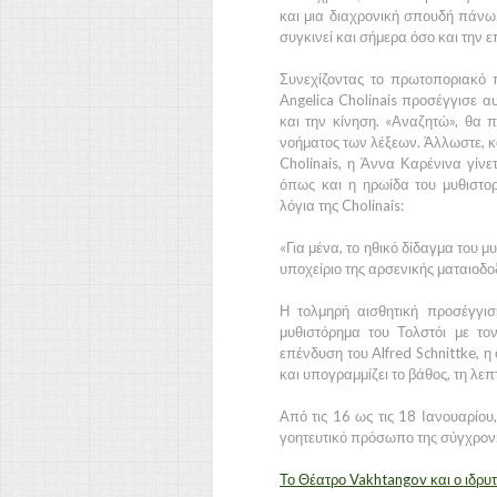
και μια διαχρονική σπουδή πάνω σ
συγκινεί και σήμερα όσο και την 
Συνεχίζοντας το πρωτοποριακό 
Angelica Cholinais προσέγγισε α
και την κίνηση. «Αναζητώ», θα π
νοήματος των λέξεων. Άλλωστε, κά
Cholinais, η Άννα Καρένινα γίνε
όπως και η ηρωίδα του μυθιστορ
λόγια της Cholinais:
«Για μένα, το ηθικό δίδαγμα του μ
υποχείριο της αρσενικής ματαιοδοξ
Η τολμηρή αισθητική προσέγγισ
μυθιστόρημα του Τολστόι με το
επένδυση του Alfred Schnittke,
και υπογραμμίζει το βάθος, τη λε
Από τις 16 ως τις 18 Ιανουαρίου
γοητευτικό πρόσωπο της σύγχρον
Το Θέατρο Vakhtangov και ο ιδρυτ