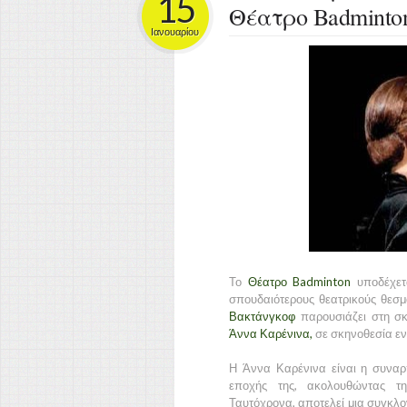
15
Θέατρο Badminto
Ιανουαρίου
Το
Θέατρο Badminton
υποδέχετα
σπουδαιότερους θεατρικούς θεσ
Βακτάνγκοφ
παρουσιάζει στη σκ
Άννα Καρένινα,
σε σκηνοθεσία εν
Η Άννα Καρένινα είναι η συναρ
εποχής της, ακολουθώντας τ
Ταυτόχρονα, αποτελεί μια συγκλο