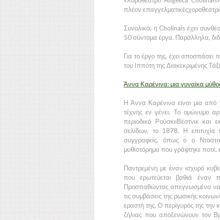
«Χοροθέατρο Angelica Cholinais»
πλέον επαγγελματικέςχοροθεατρικ
Συνολικά, η Cholinais έχει συνθ
50 σύντομα έργα. Παράλληλα, διδ
Για το έργο της, έχει αποσπάσει 
του Ιππότη της Διακεκριμένης Τάξη
Άννα Καρένινα: μια γυναίκα μύθο
Η Άννα Καρένινα είναι μια από τι
τέχνης εν γένει. Το ομώνυμο α
περιοδικό ΡούσκιιΒέστνικ και
σελίδων, το 1878. Η επιτυχία 
συγγραφείς, όπως ο ο Ντοστο
μυθιστόρημα που γράφτηκε ποτέ, ε
Παντρεμένη με έναν ισχυρό κυβε
που ερωτεύεται βαθιά έναν π
Προσπαθώντας απεγνωσμένα να β
τις συμβάσεις της ρωσικής κοινωνί
εραστή της. Ο περίγυρός της την κ
ζήλιας που αποξενώνουν τον Βρ