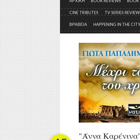
ΑΡΧΙΚΗ
BOOK REVIEWS
BOOK
CINE TRIBUTES
TV SERIES REVIEW
ΒΡΑΒΕΙΑ
HAPPENING IN THE CIT
"Άννα Καρένινα" 