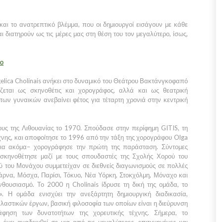
αι το ανατρεπτικό βλέμμα, που οι δημιουργοί εισάγουν με κάθε
 διατηρούν ως τις μέρες μας στη θέση του τον μεγαλύτερο, ίσως,
το
elica Cholinais ανήκει στο δυναμικό του Θεάτρου Βακτάνγκοφαπό
ζεται ως σκηνοθέτις και χορογράφος, αλλά και ως θεατρική
των γυναικών ανεβαίνει φέτος για τέταρτη χρονιά στην κεντρική
ους της Λιθουανίας το 1970. Σπούδασε στην περίφημη GITIS, τη
νης, και αποφοίτησε το 1996 από την τάξη της χορογράφου Olga
ια ακόμα– χορογράφησε την πρώτη της παράσταση. Σύντομες
 σκηνοθέτησε μαζί με τους σπουδαστές της Σχολής Χορού του
ύ του Μονάχου συμμετείχαν σε διεθνείς διαγωνισμούς σε πολλές
ρνα, Μόσχα, Παρίσι, Τόκυο, Νέα Υόρκη, Στοκχόλμη, Μόναχο και
ενθουσιασμό. Το 2000 η Cholinais ίδρυσε τη δική της ομάδα, το
s». Η ομάδα ενισχύει την ανεξάρτητη δημιουργική διαδικασία,
λαστικών έργων, βασική φιλοσοφία των οποίων είναι η διεύρυνση
άφηση των δυνατοτήτων της χορευτικής τέχνης. Σήμερα, το