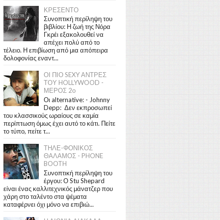
ΚΡΕΣΕΝΤΟ
Συνοπτική περίληψη του
βιβλίου: Η ζωή της Νόρα
Γκρέι εξακολουθεί να
απέχει πολύ από το
τέλειο. Η επιβίωση από μια απόπειρα
δολοφονίας εναντ...
ΟΙ ΠΙΟ SEXY ΑΝΤΡΕΣ
ΤΟΥ HOLLYWOOD -
ΜΕΡΟΣ 2ο
Οι alternative: - Johnny
Depp: Δεν εκπροσωπεί
του κλασσικούς ωραίους σε καμία
περίπτωση όμως έχει αυτό το κάτι. Πείτε
το τύπο, πείτε τ...
ΤΗΛΕ-ΦΟΝΙΚΟΣ
ΘΑΛΑΜΟΣ - PHONE
BOOTH
Συνοπτική περίληψη του
έργου: Ο Stu Shepard
είναι ένας καλλιτεχνικός μάνατζερ που
χάρη στο ταλέντο στα ψέματα
καταφέρνει όχι μόνο να επιβιώ...