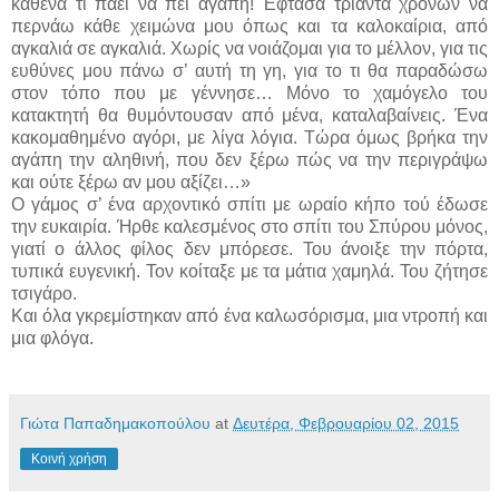
καθένα τι πάει να πει αγάπη! Έφτασα τριάντα χρονών να
περνάω κάθε χειμώνα μου όπως και τα καλοκαίρια, από
αγκαλιά σε αγκαλιά. Χωρίς να νοιάζομαι για το μέλλον, για τις
ευθύνες μου πάνω σ’ αυτή τη γη, για το τι θα παραδώσω
στον τόπο που με γέννησε… Μόνο το χαμόγελο του
κατακτητή θα θυμόντουσαν από μένα, καταλαβαίνεις. Ένα
κακομαθημένο αγόρι, με λίγα λόγια. Τώρα όμως βρήκα την
αγάπη την αληθινή, που δεν ξέρω πώς να την περιγράψω
και ούτε ξέρω αν μου αξίζει…»
Ο γάμος σ’ ένα αρχοντικό σπίτι με ωραίο κήπο τού έδωσε
την ευκαιρία. Ήρθε καλεσμένος στο σπίτι του Σπύρου μόνος,
γιατί ο άλλος φίλος δεν μπόρεσε. Του άνοιξε την πόρτα,
τυπικά ευγενική. Τον κοίταξε με τα μάτια χαμηλά. Του ζήτησε
τσιγάρο.
Και όλα γκρεμίστηκαν από ένα καλωσόρισμα, μια ντροπή και
μια φλόγα.
Γιώτα Παπαδημακοπούλου
at
Δευτέρα, Φεβρουαρίου 02, 2015
Κοινή χρήση