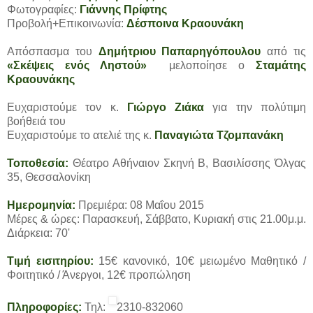
Φωτογραφίες:
Γιάννης Πρίφτης
Προβολή+Επικοινωνία:
Δέσποινα Κραουνάκη
Απόσπασμα του
Δημήτριου Παπαρηγόπουλου
από τις
«Σκέψεις ενός Ληστού»
μελοποίησε ο
Σταμάτης
Κραουνάκης
Ευχαριστούμε τον κ.
Γιώργο Ζιάκα
για την πολύτιμη
βοήθειά του
Ευχαριστούμε το ατελιέ της κ.
Παναγιώτα Τζομπανάκη
Τοποθεσία:
Θέατρο Αθήναιον Σκηνή B, Βασιλίσσης Όλγας
35, Θεσσαλονίκη
Ημερομηνία:
Πρεμιέρα: 08 Μαΐου 2015
Μέρες & ώρες: Παρασκευή, Σάββατο, Κυριακή στις 21.00μ.μ.
Διάρκεια: 70'
Τιμή εισιτηρίου:
15€ κανονικό, 10€ μειωμένο Μαθητικό /
Φοιτητικό / Άνεργοι, 12€ προπώληση
Πληροφορίες:
Τηλ:
2310-832060