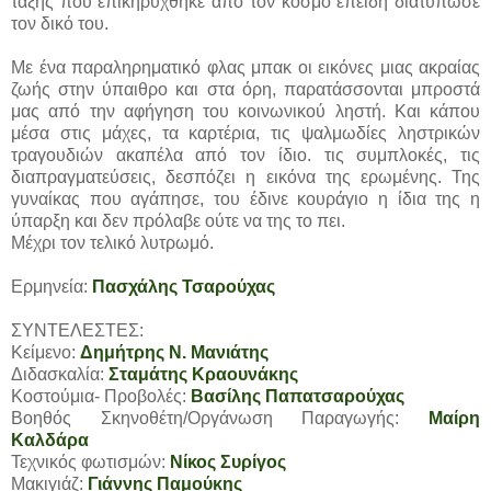
τάξης που επικηρύχθηκε από τον κόσμο επειδή διατύπωσε
τον δικό του.
Με ένα παραληρηματικό φλας μπακ οι εικόνες μιας ακραίας
ζωής στην ύπαιθρο και στα όρη, παρατάσσονται μπροστά
μας από την αφήγηση του κοινωνικού ληστή. Και κάπου
μέσα στις μάχες, τα καρτέρια, τις ψαλμωδίες ληστρικών
τραγουδιών ακαπέλα από τον ίδιο. τις συμπλοκές, τις
διαπραγματεύσεις, δεσπόζει η εικόνα της ερωμένης. Της
γυναίκας που αγάπησε, του έδινε κουράγιο η ίδια της η
ύπαρξη και δεν πρόλαβε ούτε να της το πει.
Μέχρι τον τελικό λυτρωμό.
Ερμηνεία:
Πασχάλης Τσαρούχας
ΣΥΝΤΕΛΕΣΤΕΣ:
Κείμενο:
Δημήτρης Ν. Μανιάτης
Διδασκαλία:
Σταμάτης Κραουνάκης
Κοστούμια- Προβολές:
Βασίλης Παπατσαρούχας
Βοηθός Σκηνοθέτη/Οργάνωση Παραγωγής:
Μαίρη
Καλδάρα
Τεχνικός φωτισμών:
Νίκος Συρίγος
Μακιγιάζ:
Γιάννης Παμούκης