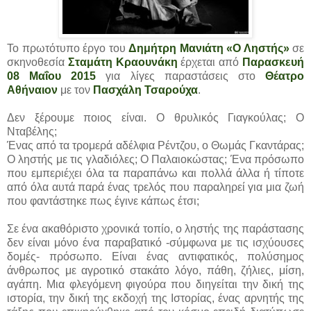
Το πρωτότυπο έργο του
Δημήτρη Μανιάτη «Ο Ληστής»
σε
σκηνοθεσία
Σταμάτη Κραουνάκη
έρχεται από
Παρασκευή
08 Μαΐου 2015
για λίγες παραστάσεις στο
Θέατρο
Αθήναιον
με τον
Πασχάλη Τσαρούχα
.
Δεν ξέρουμε ποιος είναι. Ο θρυλικός Γιαγκούλας; Ο
Νταβέλης;
Ένας από τα τρομερά αδέλφια Ρέντζου, ο Θωμάς Γκαντάρας;
Ο ληστής με τις γλαδιόλες; Ο Παλαιοκώστας; Ένα πρόσωπο
που εμπεριέχει όλα τα παραπάνω και πολλά άλλα ή τίποτε
από όλα αυτά παρά ένας τρελός που παραληρεί για μια ζωή
που φαντάστηκε πως έγινε κάπως έτσι;
Σε ένα ακαθόριστο χρονικά τοπίο, ο ληστής της παράστασης
δεν είναι μόνο ένα παραβατικό -σύμφωνα με τις ισχύουσες
δομές- πρόσωπο. Είναι ένας αντιφατικός, πολύσημος
άνθρωπος με αγροτικό στακάτο λόγο, πάθη, ζήλιες, μίση,
αγάπη. Μια φλεγόμενη φιγούρα που διηγείται την δική της
ιστορία, την δική της εκδοχή της Ιστορίας, ένας αρνητής της