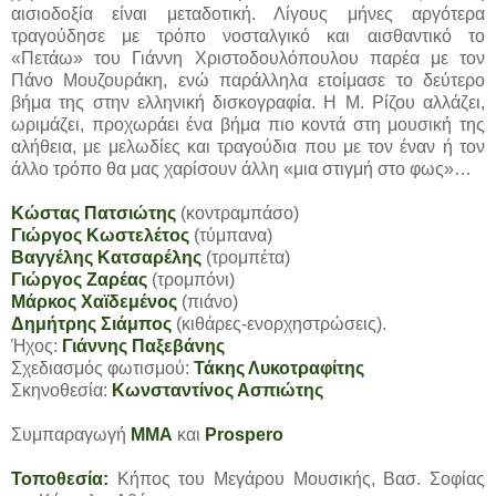
αισιοδοξία είναι μεταδοτική. Λίγους μήνες αργότερα
τραγούδησε με τρόπο νοσταλγικό και αισθαντικό το
«Πετάω» του Γιάννη Χριστοδουλόπουλου παρέα με τον
Πάνο Μουζουράκη, ενώ παράλληλα ετοίμασε το δεύτερο
βήμα της στην ελληνική δισκογραφία. Η Μ. Ρίζου αλλάζει,
ωριμάζει, προχωράει ένα βήμα πιο κοντά στη μουσική της
αλήθεια, με μελωδίες και τραγούδια που με τον έναν ή τον
άλλο τρόπο θα μας χαρίσουν άλλη «μια στιγμή στο φως»…
Κώστας Πατσιώτης
(κοντραμπάσο)
Γιώργος Κωστελέτος
(τύμπανα)
Βαγγέλης Κατσαρέλης
(τρομπέτα)
Γιώργος Ζαρέας
(τρομπόνι)
Μάρκος Χαϊδεμένος
(πιάνο)
Δημήτρης Σιάμπος
(κιθάρες-ενορχηστρώσεις).
Ήχος:
Γιάννης Παξεβάνης
Σχεδιασμός φωτισμού:
Τάκης Λυκοτραφίτης
Σκηνοθεσία:
Κωνσταντίνος Ασπιώτης
Συμπαραγωγή
ΜΜΑ
και
Prospero
Τοποθεσία:
Κήπος του Μεγάρου Μουσικής, Βασ. Σοφίας