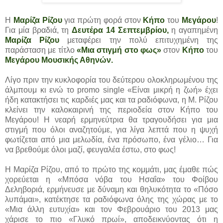
Η
Μαρίζα Ρίζου
για πρώτη φορά στον
Κήπο
του
Μεγάρου
!
Για μία βραδιά, τη
Δευτέρα 14 Σεπτεμβρίου,
η αγαπημένη
Μαρίζα Ρίζου
μεταφέρει την πολύ επιτυχημένη της
παράσταση με τίτλο
«Μια στιγμή στο φως»
στον
Κήπο
του
Μεγάρου Μουσικής Αθηνών.
Λίγο πριν την κυκλοφορία του δεύτερου ολοκληρωμένου της
άλμπουμ κι ενώ το promo single «Είναι μικρή η ζωή» έχει
ήδη κατακτήσει τις καρδιές μας και τα ραδιόφωνα, η Μ. Ρίζου
κλείνει την καλοκαιρινή της περιοδεία στον Κήπο του
Μεγάρου! Η νεαρή ερμηνεύτρια θα τραγουδήσει για μια
στιγμή που όλοι αναζητούμε, για λίγα λεπτά που η ψυχή
φωτίζεται από μια μελωδία, ένα πρόσωπο, ένα γέλιο… Για
να βρεθούμε όλοι μαζί, φευγαλέα έστω, στο φως!
Η Μαρίζα Ρίζου, από το πρώτο της κομμάτι, μας έμαθε πώς
χορεύεται η «Μπόσα νόβα του Ησαΐα» του Φοίβου
Δεληβοριά, ερμήνευσε με δύναμη και θηλυκότητα το «Πόσο
λυπάμαι», κατέκτησε τα ραδιόφωνα όλης της χώρας με το
«Μια άλλη ευτυχία» και τον Φεβρουάριο του 2013 μας
χάρισε το πιο «Γλυκό πρωί», αποδεικνύοντας ότι η