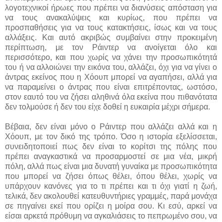
λογοτεχνικοί ήρωες που πρέπει να διανύσεις απόσταση για
να τους ανακαλύψεις και κυρίως, που πρέπει να
προσπαθήσεις για να τους κατακτήσεις, ίσως και να τους
αλλάξεις. Και αυτό ακριβώς συμβαίνει στην προκειμένη
περίπτωση, με τον Ράιντερ να ανοίγεται όλο και
περισσότερο, και που χωρίς να χάνει την προσωπικότητά
του ή να αλλοιώνει την εικόνα του, αλλάζει, όχι για να γίνει ο
άντρας εκείνος που η Χόουπ μπορεί να αγαπήσει, αλλά για
να παραμείνει ο άντρας που είναι επιτρέποντας, ωστόσο,
στον εαυτό του να ζήσει αληθινά όλα εκείνα που πιθανότατα
δεν τολμούσε ή δεν του είχε δοθεί η ευκαιρία μέχρι σήμερα.
Βέβαια, δεν είναι μόνο ο Ράιντερ που αλλάζει αλλά και η
Χόουπ, με τον δικό της τρόπο. Όσο η ιστορία εξελίσσεται,
συνειδητοποιεί πως δεν είναι το κορίτσι της πόλης που
πρέπει αναγκαστικά να προσαρμοστεί σε μια νέα, μικρή
πόλη, αλλά πως είναι μια δυνατή γυναίκα με προσωπικότητα
που μπορεί να ζήσει όπως θέλει, όπου θέλει, χωρίς να
υπάρχουν κανόνες για το τι πρέπει και τι όχι γιατί η ζωή,
τελικά, δεν ακολουθεί κατευθυντήριες γραμμές, παρά μονάχα
σε πηγαίνει εκεί που ορίζει η μοίρα σου. Κι εσύ, αρκεί να
είσαι αρκετά πρόθυμη να αγκαλιάσεις το πεπρωμένο σου, να