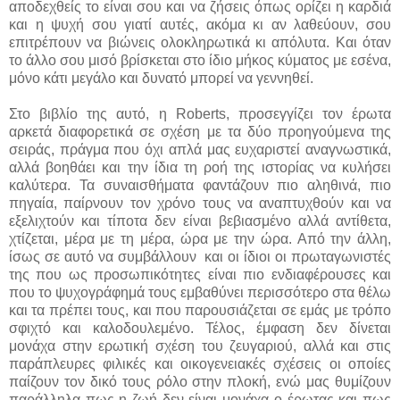
αποδεχθείς το είναι σου και να ζήσεις όπως ορίζει η καρδιά
και η ψυχή σου γιατί αυτές, ακόμα κι αν λαθεύουν, σου
επιτρέπουν να βιώνεις ολοκληρωτικά κι απόλυτα. Και όταν
το άλλο σου μισό βρίσκεται στο ίδιο μήκος κύματος με εσένα,
μόνο κάτι μεγάλο και δυνατό μπορεί να γεννηθεί.
Στο βιβλίο της αυτό, η Roberts, προσεγγίζει τον έρωτα
αρκετά διαφορετικά σε σχέση με τα δύο προηγούμενα της
σειράς, πράγμα που όχι απλά μας ευχαριστεί αναγνωστικά,
αλλά βοηθάει και την ίδια τη ροή της ιστορίας να κυλήσει
καλύτερα. Τα συναισθήματα φαντάζουν πιο αληθινά, πιο
πηγαία, παίρνουν τον χρόνο τους να αναπτυχθούν και να
εξελιχτούν και τίποτα δεν είναι βεβιασμένο αλλά αντίθετα,
χτίζεται, μέρα με τη μέρα, ώρα με την ώρα. Από την άλλη,
ίσως σε αυτό να συμβάλλουν και οι ίδιοι οι πρωταγωνιστές
της που ως προσωπικότητες είναι πιο ενδιαφέρουσες και
που το ψυχογράφημά τους εμβαθύνει περισσότερο στα θέλω
και τα πρέπει τους, και που παρουσιάζεται σε εμάς με τρόπο
σφιχτό και καλοδουλεμένο. Τέλος, έμφαση δεν δίνεται
μονάχα στην ερωτική σχέση του ζευγαριού, αλλά και στις
παράπλευρες φιλικές και οικογενειακές σχέσεις οι οποίες
παίζουν τον δικό τους ρόλο στην πλοκή, ενώ μας θυμίζουν
παράλληλα πως η ζωή δεν είναι μονάχα ο έρωτας και πως