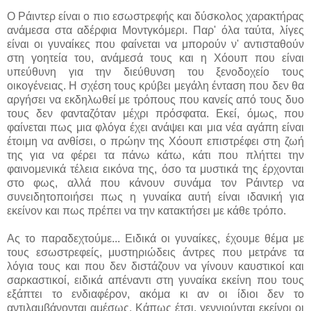
Ο Ράιντερ είναι ο πιο εσωστρεφής και δύσκολος χαρακτήρας
ανάμεσα στα αδέρφια Μοντγκόμερι. Παρ' όλα ταύτα, λίγες
είναι οι γυναίκες που φαίνεται να μπορούν ν' αντισταθούν
στη γοητεία του, ανάμεσά τους και η Χόουπ που είναι
υπεύθυνη για την διεύθυνση του ξενοδοχείο τους
οικογένειας. Η σχέση τους κρύβει μεγάλη ένταση που δεν θα
αργήσει να εκδηλωθεί με τρόπους που κανείς από τους δυο
τους δεν φανταζόταν μέχρι πρόσφατα. Εκεί, όμως, που
φαίνεται πως μια φλόγα έχει ανάψει και μια νέα αγάπη είναι
έτοιμη να ανθίσει, ο πρώην της Χόουπ επιστρέφει στη ζωή
της για να φέρει τα πάνω κάτω, κάτι που πλήττει την
φαινομενικά τέλεια εικόνα της, όσο τα μυστικά της έρχονται
στο φως, αλλά που κάνουν συνάμα τον Ράιντερ να
συνειδητοποιήσει πως η γυναίκα αυτή είναι ιδανική για
εκείνον και πως πρέπει να την κατακτήσει με κάθε τρόπο.
Ας το παραδεχτούμε... Ειδικά οι γυναίκες, έχουμε θέμα με
τους εσωστρεφείς, μυστηριώδεις άντρες που μετράνε τα
λόγια τους και που δεν διστάζουν να γίνουν καυστικοί και
σαρκαστικοί, ειδικά απέναντι στη γυναίκα εκείνη που τους
εξάπτει το ενδιαφέρον, ακόμα κι αν οι ίδιοι δεν το
αντιλαμβάνονται αμέσως. Κάπως έτσι, γεννιούνται εκείνοι οι