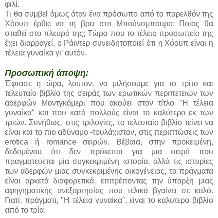
φιλί.
Τι θα συμβεί όμως όταν ένα πρόσωπο από το παρελθόν της
Χόουπ έρθει να τη βρει στο Μπούνσμπουρο; Ποιος θα
σταθεί στο πλευρό της; Τώρα που το τέλειο προσωπείο της
έχει διαρραγεί, ο Ράιντερ συνειδητοποιεί ότι η Χόουπ είναι η
τέλεια γυναίκα γι’ αυτόν.
Προσωπική άποψη:
Έφτασε η ώρα, λοιπόν, να μιλήσουμε για το τρίτο και
τελευταίο βιβλίο της σειράς των ερωτικών περιπετειών των
αδερφών Μοντγκόμερι που ακούει στον τίτλο "Η τέλεια
γυναίκα" και που κατά πολλούς είναι το καλύτερο εκ των
τριών. Συνήθως, στις τριλογίες, το τελευταίο βιβλίο τείνει να
είναι και το πιο αδύναμο -τουλάχιστον, στις περιπτώσεις των
erotica ή romance σειρών. Βέβαια, στην προκειμένη,
δεδομένου ότι δεν πρόκειται για μια σειρά που
πραγματεύεται μία συγκεκριμένη ιστορία, αλλά τις ιστορίες
των αδερφών μιας συγκεκριμένης οικογένειας, τα πράγματα
είναι αρκετά διαφορετικά, επιτρέποντας την ύπαρξη μιας
αφηγηματικής ανεξαρτησίας που τελικά βγαίνει σε καλό.
Γιατί, πράγματι, "Η τέλεια γυναίκα", είναι το καλύτερο βιβλίο
από το τρία.