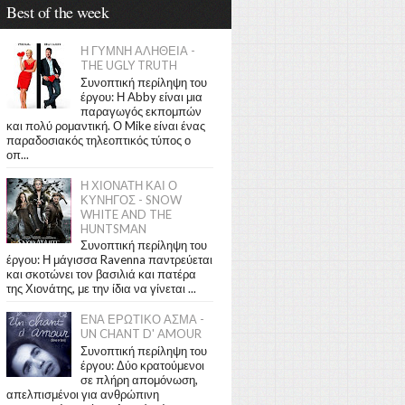
Best of the week
Η ΓΥΜΝΗ ΑΛΗΘΕΙΑ -
THE UGLY TRUTH
Συνοπτική περίληψη του
έργου: Η Abby είναι μια
παραγωγός εκπομπών
και πολύ ρομαντική. Ο Mike είναι ένας
παραδοσιακός τηλεοπτικός τύπος ο
οπ...
Η ΧΙΟΝΑΤΗ ΚΑΙ Ο
ΚΥΝΗΓΟΣ - SNOW
WHITE AND THE
HUNTSMAN
Συνοπτική περίληψη του
έργου: Η μάγισσα Ravenna παντρεύεται
και σκοτώνει τον βασιλιά και πατέρα
της Χιονάτης, με την ίδια να γίνεται ...
ΕΝΑ ΕΡΩΤΙΚΟ ΑΣΜΑ -
UN CHANT D' AMOUR
Συνοπτική περίληψη του
έργου: Δύο κρατούμενοι
σε πλήρη απομόνωση,
απελπισμένοι για ανθρώπινη