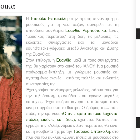
σικα
Η
Τασούλα Επτακοίλη
στην πρώτη συνάντηση με
μουσικούς για τη νέα σεζόν, συνομιλεί με τη
σπουδαία συνθέτρια
Ευανθία Ρεμπούτσικα
. Ένας
"μουσικός περίπατος" στη ζωή, τις μελωδίες, τις
εκλεκτές συνεργασίες και τα μοναδικά
soundtracks-γέφυρες μεταξύ Ανατολής και Δύσης
της Ευανθίας.
Στον επίλογο, η
Ευανθία
μαζί με τους συνεργάτες
της, θα χαρίσουν στο κοινό του ΙΑΝΟΥ ένα μουσικό
πρόγραμμα-έκπληξη, με γνώριμες μουσικές και
αγαπημένες φωνές – από τις πολλές και εκλεκτές
συνεργασίες της.
Έχει γράψει πανέμορφες μελωδίες, σάουντρακ για
την τηλεόραση, τραγούδια που έγιναν μεγάλες
επιτυχίες. Έχει αφήσει ισχυρό αποτύπωμα στον
κινηματογράφο και το θέατρο. O δρόμος της... πάει
πολύ, την εμπνέει.
«Όταν περπατάω μου έρχονται
πολλές εικόνες και ιδέες»,
έχει πει. Κάπως έτσι
έγραψε την «Αλεξάνδρεια». Σαν περίπατος θα είναι
και η κουβέντα της με την
Τασούλα Επτακοίλη
, στο
πλαίσιο του κύκλου «Συναντήσεις με μουσικούς στο