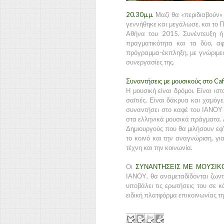
20.30μ.μ
.
Μαζί θα «περιδιαβούν»
γεννήθηκε και μεγάλωσε, και το 
Αθήνα του 2015. Συνέντευξη ή
πραγματικότητα και τα δύο, αφ
πρόγραμμα-έκπληξη, με γνώριμες
συνεργασίες της.
Συναντήσεις με μουσικούς στο Ca
Η μουσική είναι δρόμοι. Είναι ιστ
σαϊτιές. Είναι δάκρυα και χαμόγ
συναντήσει στο καφέ του ΙΑΝΟΥ
στα ελληνικά μουσικά πράγματα. 
Δημιουργούς που θα μιλήσουν εφ' 
το κοινό και την αναγνώριση, για
τέχνη και την κοινωνία.
Οι
ΣΥΝΑΝΤΗΣΕΙΣ ΜΕ ΜΟΥΣΙΚ
ΙΑΝΟΥ, θα αναμεταδίδονται ζων
υποβάλει τις ερωτήσεις του σε 
ειδική πλατφόρμα επικοινωνίας τ