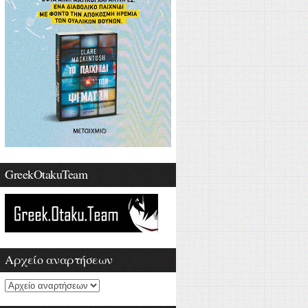
GreekOtakuTeam
Αρχείο αναρτήσεων