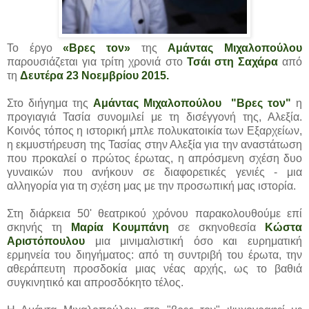
Το έργο
«Βρες τον»
της
Αμάντας Μιχαλοπούλου
παρουσιάζεται για τρίτη χρονιά στο
Τσάι στη Σαχάρα
από
τη
Δευτέρα 23 Νοεμβρίου 2015.
Στο διήγημα της
Αμάντας Μιχαλοπούλου "Βρες τον"
η
προγιαγιά Τασία συνομιλεί με τη δισέγγονή της, Αλεξία.
Κοινός τόπος η ιστορική μπλε πολυκατοικία των Εξαρχείων,
η εκμυστήρευση της Τασίας στην Αλεξία για την αναστάτωση
που προκαλεί ο πρώτος έρωτας, η απρόσμενη σχέση δυο
γυναικών που ανήκουν σε διαφορετικές γενιές - μια
αλληγορία για τη σχέση μας με την προσωπική μας ιστορία.
Στη διάρκεια 50' θεατρικού χρόνου παρακολουθούμε επί
σκηνής τη
Μαρία Κουμπάνη
σε σκηνοθεσία
Κώστα
Αριστόπουλου
μια μινιμαλιστική όσο και ευρηματική
ερμηνεία του διηγήματος: από τη συντριβή του έρωτα, την
αθεράπευτη προσδοκία μιας νέας αρχής, ως το βαθιά
συγκινητικό και απροσδόκητο τέλος.