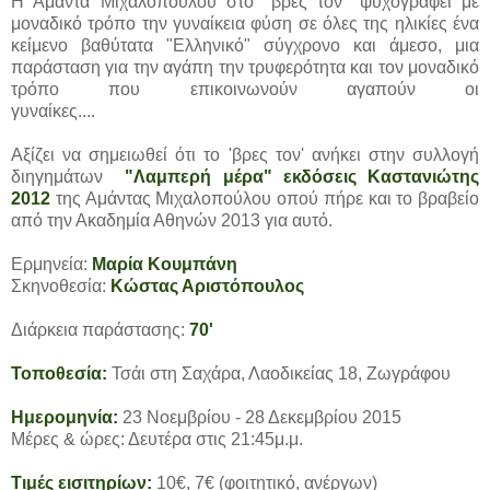
Η Αμάντα Μιχαλοπούλου στο "βρες τον" ψυχογραφεί με
μοναδικό τρόπο την γυναίκεια φύση σε όλες της ηλικίες ένα
κείμενο βαθύτατα "Ελληνικό" σύγχρονο και άμεσο, μια
παράσταση για την αγάπη την τρυφερότητα και τον μοναδικό
τρόπο που επικοινωνούν αγαπούν οι
γυναίκες....
Αξίζει να σημειωθεί ότι το 'βρες τον' ανήκει στην συλλογή
διηγημάτων
"Λαμπερή μέρα" εκδόσεις Καστανιώτης
2012
της Αμάντας Μιχαλοπούλου οπού πήρε και το βραβείο
από την Ακαδημία Αθηνών 2013 για αυτό.
Ερμηνεία:
Μαρία Κουμπάνη
Σκηνοθεσία:
Κώστας Αριστόπουλος
Διάρκεια παράστασης:
70'
Τοποθεσία:
Τσάι στη Σαχάρα, Λαοδικείας 18, Ζωγράφου
Ημερομηνία:
23 Νοεμβρίου - 28 Δεκεμβρίου 2015
Μέρες & ώρες: Δευτέρα στις 21:45μ.μ.
Τιμές εισιτηρίων:
10€, 7€ (φοιτητικό, ανέργων)