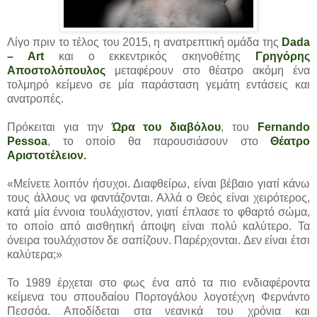
Λίγο πριν το τέλος του 2015, η ανατρεπτική ομάδα της
Dada
– Art
και ο εκκεντρικός σκηνοθέτης
Γρηγόρης
Αποστολόπουλος
μεταφέρουν στο θέατρο ακόμη ένα
τολμηρό κείμενο σε μία παράσταση γεμάτη εντάσεις και
ανατροπές.
Πρόκειται για την
Ώρα του διαβόλου
, του
Fernando
Pessoa
, το οποίο θα παρουσιάσουν στο
Θέατρο
Αριστοτέλειον.
«Μείνετε λοιπόν ήσυχοι. Διαφθείρω, είναι βέβαιο γιατί κάνω
τους άλλους να φαντάζονται. Αλλά ο Θεός είναι χειρότερος,
κατά μία έννοια τουλάχιστον, γιατί έπλασε το φθαρτό σώμα,
το οποίο από αισθητική άποψη είναι πολύ καλύτερο. Τα
όνειρα τουλάχιστον δε σαπίζουν. Παρέρχονται. Δεν είναι έτσι
καλύτερα;»
Το 1989 έρχεται στο φως ένα από τα πιο ενδιαφέροντα
κείμενα του σπουδαίου Πορτογάλου λογοτέχνη Φερνάντο
Πεσσόα. Αποδίδεται στα νεανικά του χρόνια και