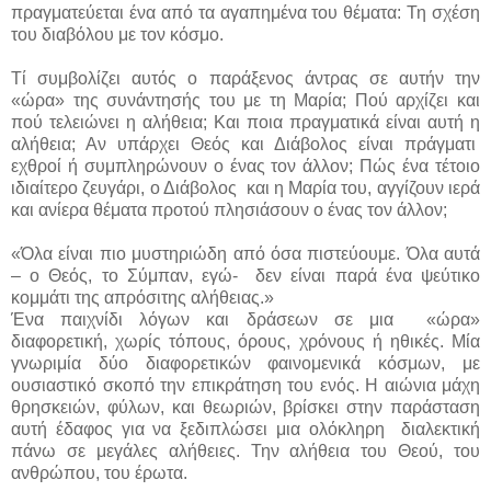
πραγματεύεται ένα από τα αγαπημένα του θέματα: Τη σχέση
του διαβόλου με τον κόσμο.
Τί συμβολίζει αυτός ο παράξενος άντρας σε αυτήν την
«ώρα» της συνάντησής του με τη Μαρία; Πού αρχίζει και
πού τελειώνει η αλήθεια; Και ποια πραγματικά είναι αυτή η
αλήθεια; Αν υπάρχει Θεός και Διάβολος είναι πράγματι
εχθροί ή συμπληρώνουν ο ένας τον άλλον; Πώς ένα τέτοιο
ιδιαίτερο ζευγάρι, ο Διάβολος και η Μαρία του, αγγίζουν ιερά
και ανίερα θέματα προτού πλησιάσουν ο ένας τον άλλον;
«Όλα είναι πιο μυστηριώδη από όσα πιστεύουμε. Όλα αυτά
– ο Θεός, το Σύμπαν, εγώ- δεν είναι παρά ένα ψεύτικο
κομμάτι της απρόσιτης αλήθειας.»
Ένα παιχνίδι λόγων και δράσεων σε μια «ώρα»
διαφορετική, χωρίς τόπους, όρους, χρόνους ή ηθικές. Μία
γνωριμία δύο διαφορετικών φαινομενικά κόσμων, με
ουσιαστικό σκοπό την επικράτηση του ενός. Η αιώνια μάχη
θρησκειών, φύλων, και θεωριών, βρίσκει στην παράσταση
αυτή έδαφος για να ξεδιπλώσει μια ολόκληρη διαλεκτική
πάνω σε μεγάλες αλήθειες. Την αλήθεια του Θεού, του
ανθρώπου, του έρωτα.