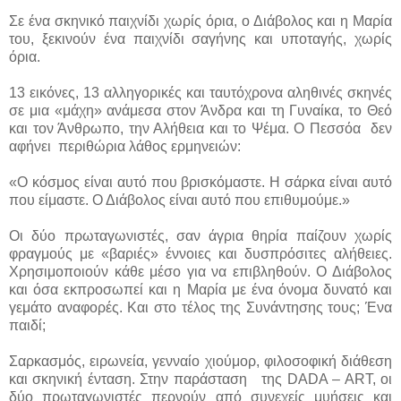
Σε ένα σκηνικό παιχνίδι χωρίς όρια, ο Διάβολος και η Μαρία
του, ξεκινούν ένα παιχνίδι σαγήνης και υποταγής, χωρίς
όρια.
13 εικόνες, 13 αλληγορικές και ταυτόχρονα αληθινές σκηνές
σε μια «μάχη» ανάμεσα στον Άνδρα και τη Γυναίκα, το Θεό
και τον Άνθρωπο, την Αλήθεια και το Ψέμα. Ο Πεσσόα δεν
αφήνει περιθώρια λάθος ερμηνειών:
«Ο κόσμος είναι αυτό που βρισκόμαστε. Η σάρκα είναι αυτό
που είμαστε. Ο Διάβολος είναι αυτό που επιθυμούμε.»
Οι δύο πρωταγωνιστές, σαν άγρια θηρία παίζουν χωρίς
φραγμούς με «βαριές» έννοιες και δυσπρόσιτες αλήθειες.
Χρησιμοποιούν κάθε μέσο για να επιβληθούν. Ο Διάβολος
και όσα εκπροσωπεί και η Μαρία με ένα όνομα δυνατό και
γεμάτο αναφορές. Και στο τέλος της Συνάντησης τους; Ένα
παιδί;
Σαρκασμός, ειρωνεία, γενναίο χιούμορ, φιλοσοφική διάθεση
και σκηνική ένταση. Στην παράσταση της DADA – ART, οι
δύο πρωταγωνιστές περνούν από συνεχείς μυήσεις και