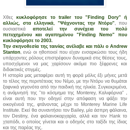
Χθες
κυκλοφόρησε το trailer του "Finding Dory" ή
αλλιώς, στα ελληνικά, "Ψάχνοντας την Ντόρυ"
, που
ουσιαστικά
αποτελεί την συνέχεια του πολύ
πετυχημένου και αγαπημένου "Finding Nemo" που
κυκλοφόρησε το 2003.
Την σκηνοθεσία της ταινίας ανέλαβε και πάλι ο Andrew
Stanton
, ενώ οι ηθοποιοί που είχαν ενσαρκώσει τους ήδη
υπάρχοντες ρόλους επιστρέφουν δυναμικά στις θέσεις τους,
υποσχόμενοι να μας χαρίσουν ακόμα πιο ξέφρενες και
διδακτικές στιγμές.
Η ιστορία μας μεταφέρει αυτή τη φορά μόλις έξι μήνες μετά
το τέλος της περιπέτειας του Νέμο, με την Ντόρυ να θυμάται
ξαφνικά γεγονότα από την παιδική της ηλικία. Συγκεκριμένα,
η ανάμνησή της "το κόσμημα της Monterey, Καλιφόρνια" ,
είναι αυτή που την οδηγεί στην απόφαση να ψάξει την
οικογένειά της, φτάνοντας μέχρι το Monterey Marine Life
Institute. Εκεί θα συναντήσει τον Bailey, μία άσπρη φάλαινα,
τον Destiny, ένα φαλαινοκαρχαρία, αλλά και τον Hank το
χταπόδι, ο οποίος γίνεται και ο οδηγός στο ταξίδι της ίδιας
και της παρέας της.