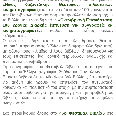
«Νίκος Καζαντζάκης. Θεατρικός, τηλεοπτικός,
κινηματογραφικός»
και στην επέτειο των 100 χρόνων από
την Οκτωβριανή Επανάσταση και την αλληλεπίδρασή της με
το Βιβλίο με τίτλο εκδήλωσης
«Οκτωβριανή Επανάσταση,
100 χρόνια: Διαρκής έμπνευση για συγγραφείς και
κινηματογραφιστές»
, καθώς και πλήθος άλλων
εκδηλώσεων.
Οι κεντρικές εκδηλώσεις και οι ποικίλες δράσεις (θέατρο,
μουσική, παρουσιάσεις βιβλίων και διάφορα άλλα δρώμενα),
με φόντο τους χιλιάδες τίτλους βιβλίων, δημιουργούν για
τους επισκέπτες ένα ιδανικό περιβάλλον αναψυχής και
πνευματικής αναβάθμισης.
Τη φετινή αφίσα του Φεστιβάλ βιβλίου κοσμεί έργο του
κορυφαίου Έλληνα ζωγράφου Θεόδωρου Πανταλέων.
Είμαστε βέβαιοι ότι το 46ο Φεστιβάλ Βιβλίου, θα καταφέρει
για ακόμη μία χρονιά να επιτελέσει τον πνευματικό,
κοινωνικό και πολιτιστικό του στόχο, με την συμπαράσταση
όλων όσοι μοχθούν για την παραγωγή και την προβολή του
βιβλίου, αλλά κυρίως με την υποστήριξη των φίλων
αναγνωστών.
Σας περιμένουμε όλους στο
46ο Φεστιβάλ Βιβλίου
στο