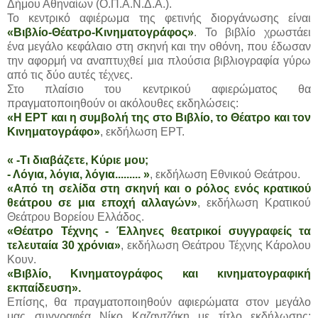
Δήμου Αθηναίων (Ο.Π.Α.Ν.Δ.Α.).
Το κεντρικό αφιέρωμα της φετινής διοργάνωσης είναι
«Βιβλίο-Θέατρο-Κινηματογράφος»
. Το βιβλίο χρωστάει
ένα μεγάλο κεφάλαιο στη σκηνή και την οθόνη, που έδωσαν
την αφορμή να αναπτυχθεί μια πλούσια βιβλιογραφία γύρω
από τις δύο αυτές τέχνες.
Στο πλαίσιο του κεντρικού αφιερώματος θα
πραγματοποιηθούν οι ακόλουθες εκδηλώσεις:
«Η ΕΡΤ και η συμβολή της στο Βιβλίο, το Θέατρο και τον
Κινηματογράφο»
, εκδήλωση ΕΡΤ.
« -Τι διαβάζετε, Κύριε μου;
- Λόγια, λόγια, λόγια......... »
, εκδήλωση Εθνικού Θεάτρου.
«
Από τη σελίδα στη σκηνή και ο ρόλος ενός κρατικού
θεάτρου σε μια εποχή αλλαγών»
, εκδήλωση Κρατικού
Θεάτρου Βορείου Ελλάδος.
«
Θέατρο Τέχνης - Έλληνες θεατρικοί συγγραφείς τα
τελευταία 30 χρόνια»
, εκδήλωση Θεάτρου Τέχνης Κάρολου
Κουν.
«Βιβλίο, Κινηματογράφος και κινηματογραφική
εκπαίδευση».
Επίσης, θα πραγματοποιηθούν αφιερώματα στον μεγάλο
μας συγγραφέα Νίκο Καζαντζάκη με τίτλο εκδήλωσης: