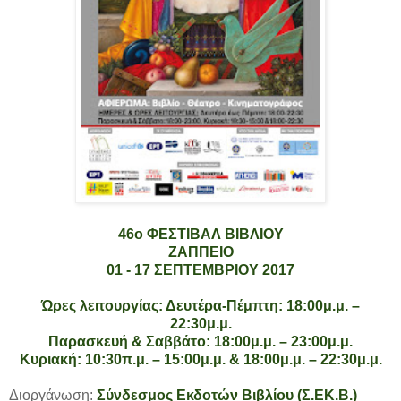
46ο ΦΕΣΤΙΒΑΛ ΒΙΒΛΙΟΥ
ΖΑΠΠΕΙΟ
0
1
- 1
7
ΣΕΠΤΕΜΒΡΙΟΥ 201
7
Ώρες λειτουργίας: Δευτέρα-Πέμπτη: 18:00μ.μ. –
22:30
μ.μ.
Παρασκευή & Σαββάτο: 18:00
μ.μ.
– 23:00
μ.μ.
Κυριακή: 1
0
:
3
0π.μ. –
15
:00
μ.μ.
& 18:00
μ.μ.
–
22:30
μ.μ.
Διοργάνωση:
Σύνδεσμος Εκδοτών Βιβλίου (Σ.ΕΚ.Β.)