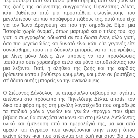
περισσότερο από ένα απλό μυθιστόρημα, από ένα χρονικό
της ζωής της αείμνηστης συγγραφέως Πηνελόπης Δέλτα,
κάτι βαθύτερο από μια προσπάθεια εκλογίκευσης του
μεγαλύτερου και πιο παράφορου πάθους της, αυτό που είχε
για τον Ίωνα Δραγούμη και που την σημάδεψε. Είμαι μια
"Ιστορία χωρίς όνομα", όπως μαρτυρά και ο τίτλος του, όχι
γιατί ο συγγραφέας αδυνατεί αν του δώσει έναν, αλλά γιατί,
όσο πιο μεγαλειώδες και δυνατό είναι κάτι, είτε γεγονός είτε
συναίσθημα, τόσο πιο δύσκολα μπορείς να το περιγράψεις
με λίγες μόνο λέξεις. Δεν μπορείς να του προσδώσεις
ταυτότητα ούτε χαρακτήρα απλά και μόνο τοποθετώντας του
μια λεζάντα. Γιατί, η αλήθεια της ζωής και της καρδιάς
βρίσκεται κάπου βαθύτερα κρυμμένη, και μόνο αν βουτήξεις
στ' άδυτα αυτής μπορείς να την ανακαλύψεις.
Ο Στέφανος Δάνδολος, με απαράμιλλο σεβασμό και αγάπη,
απέναντι στο πρόσωπο της Πηνελόπης Δέλτα, αποτίει τον
δικό του φόρο τιμής στη μεγάλη λογοτέχνιδα που σημάδεψε
τα παιδικά χρόνια γενιών και γενιών -πράγμα που είμαι
βέβαιη πως θα συνεχίσει να κάνει και στο μέλλον. Αντλώντας
υλικό και έμπνευση από τα ημερολόγιά της, μα και από
αρχεία και έγγραφα που αναφέρονται στην εποχή όπου
εκείνη έζησε -και που στέκονται στη ζωή και στον βίο της-,