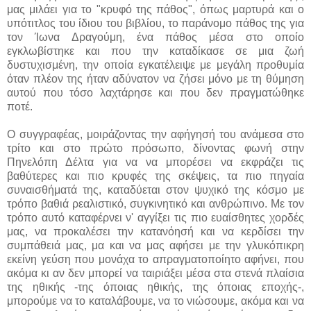
μας μιλάει για το "κρυφό της πάθος", όπως μαρτυρά και ο
υπότιτλος του ίδιου του βιβλίου, το παράνομο πάθος της για
τον Ίωνα Δραγούμη, ένα πάθος μέσα στο οποίο
εγκλωβίστηκε και που την καταδίκασε σε μια ζωή
δυστυχισμένη, την οποία εγκατέλειψε με μεγάλη προθυμία
όταν πλέον της ήταν αδύνατον να ζήσει μόνο με τη θύμηση
αυτού που τόσο λαχτάρησε και που δεν πραγματώθηκε
ποτέ.
Ο συγγραφέας, μοιράζοντας την αφήγησή του ανάμεσα στο
τρίτο και στο πρώτο πρόσωπο, δίνοντας φωνή στην
Πηνελόπη Δέλτα για να να μπορέσει να εκφράζει τις
βαθύτερες και πιο κρυφές της σκέψεις, τα πιο πηγαία
συναισθήματά της, καταδύεται στον ψυχικό της κόσμο με
τρόπο βαθιά ρεαλιστικό, συγκινητικό και ανθρώπινο. Με τον
τρόπο αυτό καταφέρνει ν' αγγίξει τις πιο ευαίσθητες χορδές
μας, να προκαλέσει την κατανόησή και να κερδίσει την
συμπάθειά μας, μα και να μας αφήσει με την γλυκόπικρη
εκείνη γεύση που μονάχα το απραγματοποίητο αφήνει, που
ακόμα κι αν δεν μπορεί να ταιριάξει μέσα στα στενά πλαίσια
της ηθικής -της όποιας ηθικής, της όποιας εποχής-,
μπορούμε να το καταλάβουμε, να το νιώσουμε, ακόμα και να