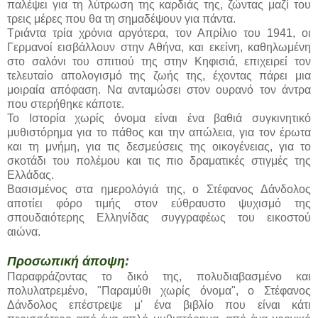
παλέψει για τη λύτρωση της καρδιάς της, ζώντας μαζί του
τρεις μέρες που θα τη σημαδέψουν για πάντα.
Τριάντα τρία χρόνια αργότερα, τον Απρίλιο του 1941, οι
Γερμανοί εισβάλλουν στην Αθήνα, και εκείνη, καθηλωμένη
στο σαλόνι του σπιτιού της στην Κηφισιά, επιχειρεί τον
τελευταίο απολογισμό της ζωής της, έχοντας πάρει μια
μοιραία απόφαση. Να ανταμώσει στον ουρανό τον άντρα
που στερήθηκε κάποτε.
Το Ιστορία χωρίς όνομα είναι ένα βαθιά συγκινητικό
μυθιστόρημα για το πάθος και την απώλεια, για τον έρωτα
και τη μνήμη, για τις δεσμεύσεις της οικογένειας, για το
σκοτάδι του πολέμου και τις πιο δραματικές στιγμές της
Ελλάδας.
Βασισμένος στα ημερολόγιά της, ο Στέφανος Δάνδολος
αποτίει φόρο τιμής στον εύθραυστο ψυχισμό της
σπουδαιότερης Ελληνίδας συγγραφέως του εικοστού
αιώνα.
Προσωπική άποψη:
Παραφράζοντας το δικό της, πολυδιαβασμένο και
πολυλατρεμένο, "Παραμύθι χωρίς όνομα", ο Στέφανος
Δάνδολος επέστρεψε μ' ένα βιβλίο που είναι κάτι