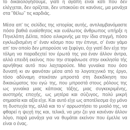
το δικαιολογήσουμε, γιατί η αγάπη είναι κάτι που δεν
ελέγχεται, δεν ορίζεται, δεν υπακούει σε κανόνες, μα μονάχα
στα "θέλω" τις καρδιάς.
Μέσα απ' τις σελίδες της ιστορίας αυτής, αντιλαμβανόμαστε
πόσο βαθιά ευαίσθητος και ευάλωτος άνθρωπος υπήρξε η
Πηνελόπη Δέλτα, πόσο ειλικρινής μα την ίδια στιγμή, πόσο
εγκλωβισμένη σ' έναν κόσμο που την έπνιγε, σ' έναν γάμο
απ' τον οποίο δεν μπορούσε να ξεφύγει, όχι γιατί δεν είχε την
τόλμη να παραδεχτεί τον έρωτά της για έναν άλλον άντρα,
αλλά επειδή εκείνος που την στεφάνωσε στην εκκλησία τής
αρνήθηκε αυτό που λαχταρούσε. Μια γυναίκα που όσο
δυνατή κι αν φαινόταν μέσα από το λογοτεχνικό της έργο,
τόσο αδύναμη στεκόταν μπροστά στη διεκδίκηση του
δικαιώματος του εγώ της, που μπροστά στους ρόλους της
ως γυναίκα μιας κάποιας τάξης, μιας συγκεκριμένης,
αυστηρής εποχής, ως μητέρα και σύζυγος, πολύ μικρή
σημασία και αξία είχε. Και αυτό είχε ως αποτέλεσμα όχι μόνο
τη δυστυχία της, αλλά και το ν' αρρωστήσει το μυαλό της, να
φθαρεί η ψυχή της και, τελικά, να μην ζει για κανέναν άλλον
λόγο, παρά μονάχα για να θυμάται εκείνον που έμελλε να
είναι ο ένας.