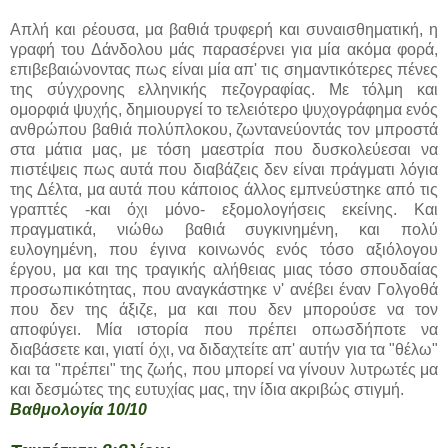
Απλή και ρέουσα, μα βαθιά τρυφερή και συναισθηματική, η
γραφή του Δάνδολου μάς παρασέρνει για μία ακόμα φορά,
επιβεβαιώνοντας πως είναι μία απ' τις σημαντικότερες πένες
της σύγχρονης ελληνικής πεζογραφίας. Με τόλμη και
ομορφιά ψυχής, δημιουργεί το τελειότερο ψυχογράφημα ενός
ανθρώπου βαθιά πολύπλοκου, ζωντανεύοντάς τον μπροστά
στα μάτια μας, με τόση μαεστρία που δυσκολεύεσαι να
πιστέψεις πως αυτά που διαβάζεις δεν είναι πράγματι λόγια
της Δέλτα, μα αυτά που κάποιος άλλος εμπνεύστηκε από τις
γραπτές -και όχι μόνο- εξομολογήσεις εκείνης. Και
πραγματικά, νιώθω βαθιά συγκινημένη, και πολύ
ευλογημένη, που έγινα κοινωνός ενός τόσο αξιόλογου
έργου, μα και της τραγικής αλήθειας μιας τόσο σπουδαίας
προσωπικότητας, που αναγκάστηκε ν' ανέβει έναν Γολγοθά
που δεν της άξιζε, μα και που δεν μπορούσε να τον
αποφύγει. Μία ιστορία που πρέπει οπωσδήποτε να
διαβάσετε και, γιατί όχι, να διδαχτείτε απ' αυτήν για τα "θέλω"
και τα "πρέπει" της ζωής, που μπορεί να γίνουν λυτρωτές μα
και δεσμώτες της ευτυχίας μας, την ίδια ακριβώς στιγμή.
Βαθμολογία 10/10