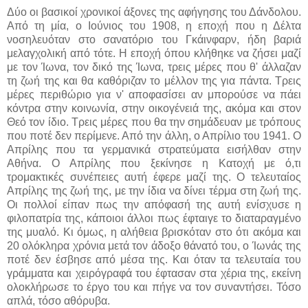
Δύο οι βασικοί χρονικοί άξονες της αφήγησης του Δάνδολου.
Από τη μία, ο Ιούνιος του 1908, η εποχή που η Δέλτα
νοσηλευόταν στο σανατόριο του Γκάινφαρν, ήδη βαριά
μελαγχολική από τότε. Η εποχή όπου κλήθηκε να ζήσει μαζί
με τον Ίωνα, τον δικό της Ίωνα, τρεις μέρες που θ' άλλαζαν
τη ζωή της και θα καθόριζαν το μέλλον της για πάντα. Τρεις
μέρες περιθώριο για ν' αποφασίσει αν μπορούσε να πάει
κόντρα στην κοινωνία, στην οικογένειά της, ακόμα και στον
Θεό τον ίδιο. Τρεις μέρες που θα την σημάδευαν με τρόπους
που ποτέ δεν περίμενε. Από την άλλη, ο Απρίλιο του 1941. Ο
Απρίλης που τα γερμανικά στρατεύματα εισήλθαν στην
Αθήνα. Ο Απρίλης που ξεκίνησε η Κατοχή με ό,τι
τρομακτικές συνέπειες αυτή έφερε μαζί της. Ο τελευταίος
Απρίλης της ζωή της, με την ίδια να δίνει τέρμα στη ζωή της.
Οι πολλοί είπαν πως την απόφασή της αυτή ενίσχυσε η
φιλοπατρία της, κάποιοι άλλοι πως έφταιγε το διαταραγμένο
της μυαλό. Κι όμως, η αλήθεια βρισκόταν στο ότι ακόμα και
20 ολόκληρα χρόνια μετά τον άδοξο θάνατό του, ο Ίωνάς της
ποτέ δεν έσβησε από μέσα της. Και όταν τα τελευταία του
γράμματα και χειρόγραφά του έφτασαν στα χέρια της, εκείνη
ολοκλήρωσε το έργο του και πήγε να τον συναντήσει. Τόσο
απλά, τόσο αθόρυβα.