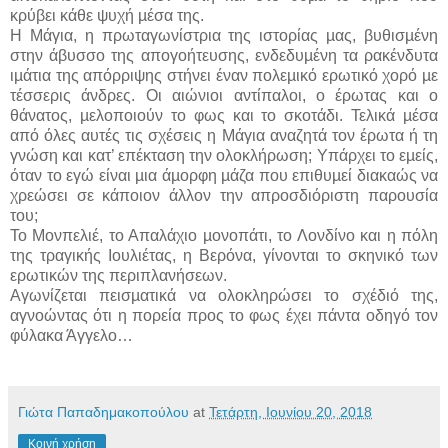
κρύβει κάθε ψυχή µέσα της.
Η Μάγια, η πρωταγωνίστρια της ιστορίας µας, βυθισµένη
στην άβυσσο της απογοήτευσης, ενδεδυµένη τα ρακένδυτα
ιµάτια της απόρριψης στήνει έναν πολεµικό ερωτικό χορό µε
τέσσερις άνδρες. Οι αιώνιοι αντίπαλοι, ο έρωτας και ο
θάνατος, µελοποιούν το φως και το σκοτάδι. Τελικά µέσα
από όλες αυτές τις σχέσεις η Μάγια αναζητά τον έρωτα ή τη
γνώση και κατ’ επέκταση την ολοκλήρωση; Υπάρχει το εµείς,
όταν το εγώ είναι µια άµορφη µάζα που επιθυµεί διακαώς να
χρεώσει σε κάποιον άλλον την απροσδιόριστη παρουσία
του;
Το Μονπελιέ, το Απαλάχιο µονοπάτι, το Λονδίνο και η πόλη
της τραγικής Ιουλιέτας, η Βερόνα, γίνονται το σκηνικό των
ερωτικών της περιπλανήσεων.
Αγωνίζεται πεισµατικά να ολοκληρώσει το σχέδιό της,
αγνοώντας ότι η πορεία προς το φως έχει πάντα οδηγό τον
φύλακα Άγγελο…
Γιώτα Παπαδημακοπούλου
at
Τετάρτη, Ιουνίου 20, 2018
Κοινή χρήση