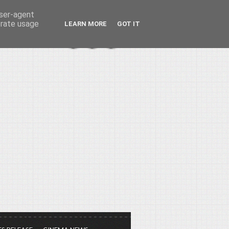
user-agent
erate usage
LEARN MORE
GOT IT