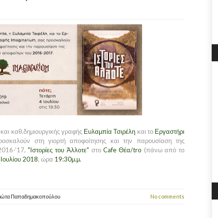
 και καθ.δημιουργικής γραφής
Ευλαμπία Τσιρέλη
και το
Εργαστήρι
οσκαλούν στη γιορτή αποφοίτησης και την παρουσίαση της
2016-'17,
"Ιστορίες του Άλλοτε"
στο
Cafe Θέα/tro
(πάνω από το
 Ιουλίου 2018
, ώρα
19:30μ.μ.
ιώτα Παπαδημακοπούλου
No comments