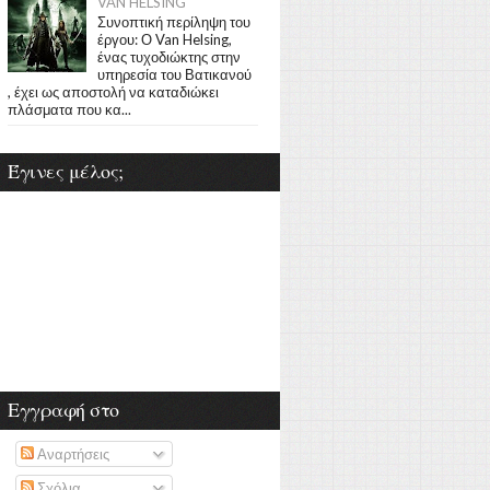
VAN HELSING
Συνοπτική περίληψη του
έργου: Ο Van Helsing,
ένας τυχοδιώκτης στην
υπηρεσία του Βατικανού
, έχει ως αποστολή να καταδιώκει
πλάσματα που κα...
Έγινες μέλος;
Εγγραφή στο
Αναρτήσεις
Σχόλια