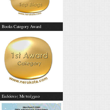
Books Category Award
Εκδόσεις Μεταίχμιο