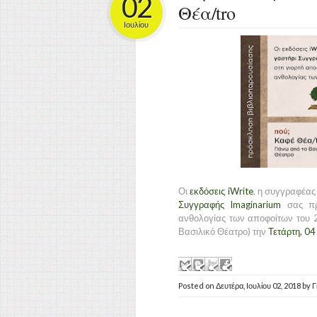
02
Θέα/tro
Ιουλίου
Οι
εκδόσεις iWrite
, η συγγραφέας
Συγγραφής Imaginarium
σας πρ
ανθολογίας των αποφοίτων του 
Βασιλικό Θέατρο) την
Τετάρτη, 04
Posted on
Δευτέρα, Ιουλίου 02, 2018
by
Γ