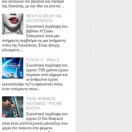
και σκοτώνει τον βασιλιά και πατέρα
της Χιονάτης, με την ίδια να γίνεται ...
ΝΕΚΡΟΣ ΜΕΧΡΙ ΝΑ
ΣΚΟΤΕΙΝΙΑΣΕΙ
Συνοπτική περίληψη του
βιβλίου: Η Σούκι
Στάκχαουζ είναι μια
ασήμαντη σερβιτόρα σε μια ασήμαντη
πόλη της Λουιζιάνας. Είναι ήσυχη,
κλεισμένη ...
ΓΟΥΟΛ-Υ - WALL-E
Συνοπτική περίληψη του
έργου: 700 χρόνια έχουν
περάσει από σήμερα και
οι άνθρωποι έχουν
εγκαταλείψει τη Γη αφήνοντας πίσω
έναν απέραντο σκου...
ΤΗΛΕ-ΦΟΝΙΚΟΣ
ΘΑΛΑΜΟΣ - PHONE
BOOTH
Συνοπτική περίληψη του
έργου: Ο Stu Shepard
είναι ένας καλλιτεχνικός μάνατζερ που
χάρη στο ταλέντο στα ψέματα