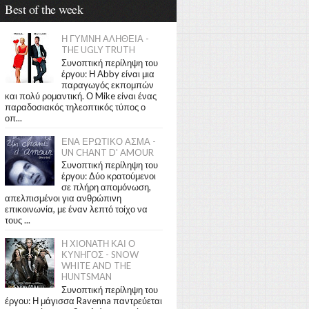
Best of the week
Η ΓΥΜΝΗ ΑΛΗΘΕΙΑ -
THE UGLY TRUTH
Συνοπτική περίληψη του
έργου: Η Abby είναι μια
παραγωγός εκπομπών
και πολύ ρομαντική. Ο Mike είναι ένας
παραδοσιακός τηλεοπτικός τύπος ο
οπ...
ΕΝΑ ΕΡΩΤΙΚΟ ΑΣΜΑ -
UN CHANT D' AMOUR
Συνοπτική περίληψη του
έργου: Δύο κρατούμενοι
σε πλήρη απομόνωση,
απελπισμένοι για ανθρώπινη
επικοινωνία, με έναν λεπτό τοίχο να
τους ...
Η ΧΙΟΝΑΤΗ ΚΑΙ Ο
ΚΥΝΗΓΟΣ - SNOW
WHITE AND THE
HUNTSMAN
Συνοπτική περίληψη του
έργου: Η μάγισσα Ravenna παντρεύεται