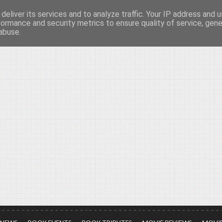
deliver its services and to analyze traffic. Your IP address and 
νών...
formance and security metrics to ensure quality of service, gen
abuse.
ια τον πολιτισμό, σε κάθε του μορφή και έκταση...