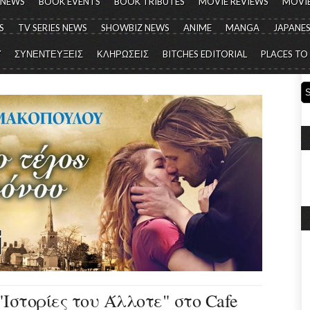
 NEWS
BOOK EVENTS
BOOK TRIBUTES
MOVIE REVIEWS
MOVIE
S
TV SERIES NEWS
SHOWBIZ NEWS
ANIME
MANGA
JAPANES
Y
ΣΥΝΕΝΤΕΥΞΕΙΣ
ΚΛΗΡΩΣΕΙΣ
BITCHES EDITORIAL
PLACES TO
Ιστορίες του Άλλοτε" στο Cafe