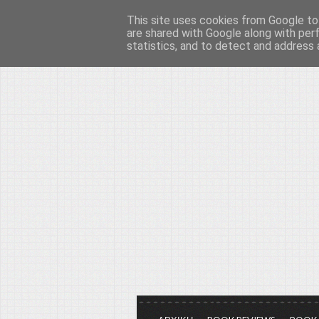
This site uses cookies from Google to 
Το μεγαλείο των Τεχ
are shared with Google along with per
statistics, and to detect and address 
Είμαστε πάντα εδώ για να μιλάμε γ