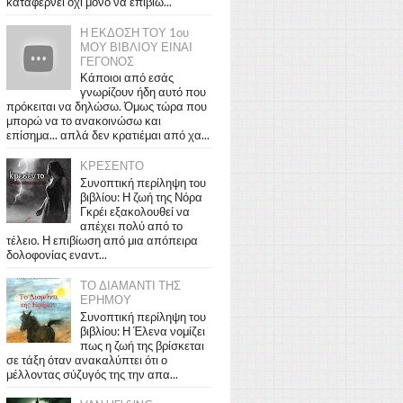
καταφέρνει όχι μόνο να επιβιώ...
Η ΕΚΔΟΣΗ ΤΟΥ 1ου
ΜΟΥ ΒΙΒΛΙΟΥ ΕΙΝΑΙ
ΓΕΓΟΝΟΣ
Κάποιοι από εσάς
γνωρίζουν ήδη αυτό που
πρόκειται να δηλώσω. Όμως τώρα που
μπορώ να το ανακοινώσω και
επίσημα... απλά δεν κρατιέμαι από χα...
ΚΡΕΣΕΝΤΟ
Συνοπτική περίληψη του
βιβλίου: Η ζωή της Νόρα
Γκρέι εξακολουθεί να
απέχει πολύ από το
τέλειο. Η επιβίωση από μια απόπειρα
δολοφονίας εναντ...
ΤΟ ΔΙΑΜΑΝΤΙ ΤΗΣ
ΕΡΗΜΟΥ
Συνοπτική περίληψη του
βιβλίου: Η Έλενα νομίζει
πως η ζωή της βρίσκεται
σε τάξη όταν ανακαλύπτει ότι ο
μέλλοντας σύζυγός της την απα...