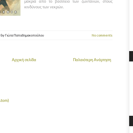
μακριά από το βασίλειο των ζωντανών, στους
κινδύνους των νεκρών.
8
by
Γιώτα Παπαδημακοπούλου
No comments
Αρχική σελίδα
Παλαιότερη Ανάρτηση
Atom)