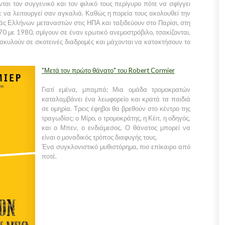
νται τον συγγενικό και τον φιλικό τους περίγυρο πότε να σφίγγει
ε να λειτουργεί σαν αγκαλιά. Καθώς η πορεία τους ακολουθεί την
ιάς Ελλήνων μεταναστών στις ΗΠΑ και ταξιδεύουν στο Παρίσι, στη
0 με 1980, σμίγουν σε έναν ερωτικό ανεμοστρόβιλο, τσακίζονται,
νακυλούν σε σκοτεινές διαδρομές και μάχονται να κατακτήσουν το
"Μετά τον πρώτο θάνατο" του Robert Cormier
Γιατί εμένα, μπαμπά; Μια ομάδα τρομοκρατών
καταλαμβάνει ένα λεωφορείο και κρατά τα παιδιά
σε ομηρία. Τρεις έφηβοι θα βρεθούν στο κέντρο της
τραγωδίας: ο Μίρο, ο τρομοκράτης, η Κέιτ, η οδηγός,
και ο Μπεν, ο ενδιάμεσος. Ο θάνατος μπορεί να
είναι ο μοναδικός τρόπος διαφυγής τους.
Ένα συγκλονιστικό μυθιστόρημα, πιο επίκαιρο από
ποτέ.