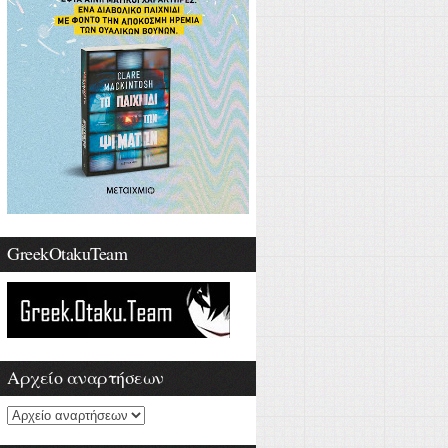
GreekOtakuTeam
Αρχείο αναρτήσεων