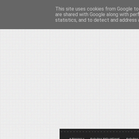
This site uses cookies from Google to 
Το μεγαλείο των Τεχ
are shared with Google along with per
statistics, and to detect and address 
Είμαστε πάντα εδώ για να μιλάμε γ