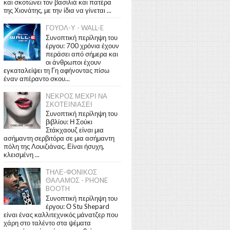
και σκοτώνει τον βασιλιά και πατέρα
της Χιονάτης, με την ίδια να γίνεται ...
ΓΟΥΟΛ-Υ - WALL-E
Συνοπτική περίληψη του
έργου: 700 χρόνια έχουν
περάσει από σήμερα και
οι άνθρωποι έχουν
εγκαταλείψει τη Γη αφήνοντας πίσω
έναν απέραντο σκου...
ΝΕΚΡΟΣ ΜΕΧΡΙ ΝΑ
ΣΚΟΤΕΙΝΙΑΣΕΙ
Συνοπτική περίληψη του
βιβλίου: Η Σούκι
Στάκχαουζ είναι μια
ασήμαντη σερβιτόρα σε μια ασήμαντη
πόλη της Λουιζιάνας. Είναι ήσυχη,
κλεισμένη ...
ΤΗΛΕ-ΦΟΝΙΚΟΣ
ΘΑΛΑΜΟΣ - PHONE
BOOTH
Συνοπτική περίληψη του
έργου: Ο Stu Shepard
είναι ένας καλλιτεχνικός μάνατζερ που
χάρη στο ταλέντο στα ψέματα