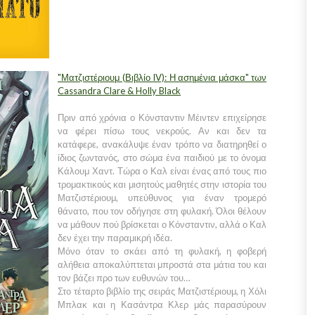
"Ματζιστέριουμ (Βιβλίο IV): Η ασημένια μάσκα" των
Cassandra Clare & Holly Black
Πριν από χρόνια ο Κόνσταντιν Μέιντεν επιχείρησε
να φέρει πίσω τους νεκρούς. Αν και δεν τα
κατάφερε, ανακάλυψε έναν τρόπο να διατηρηθεί ο
ίδιος ζωντανός, στο σώμα ένα παιδιού με το όνομα
Κάλουμ Χαντ. Τώρα ο Καλ είναι ένας από τους πιο
τρομακτικούς και μισητούς μαθητές στην ιστορία του
Ματζιστέριουμ, υπεύθυνος για έναν τρομερό
θάνατο, που τον οδήγησε στη φυλακή. Όλοι θέλουν
να μάθουν πού βρίσκεται ο Κόνσταντιν, αλλά ο Καλ
δεν έχει την παραμικρή ιδέα.
Μόνο όταν το σκάει από τη φυλακή, η φοβερή
αλήθεια αποκαλύπτεται μπροστά στα μάτια του και
τον βάζει προ των ευθυνών του…
Στο τέταρτο βιβλίο της σειράς Ματζιστέριουμ, η Χόλι
Μπλακ και η Κασάντρα Κλερ μάς παρασύρουν