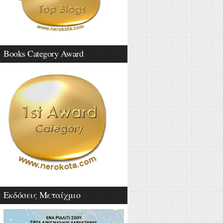
Books Category Award
Εκδόσεις Μεταίχμιο