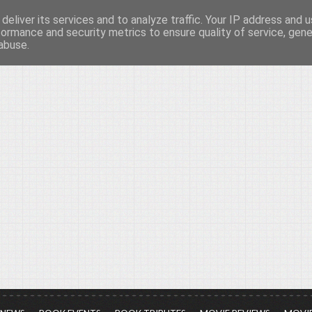
deliver its services and to analyze traffic. Your IP address and 
νών...
formance and security metrics to ensure quality of service, gen
abuse.
ια τον πολιτισμό, σε κάθε του μορφή και έκταση...