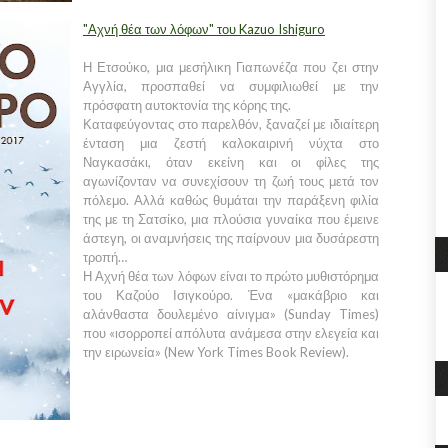
"Αχνή θέα των λόφων" του Kazuo Ishiguro
Η Ετσούκο, μια μεσήλικη Γιαπωνέζα που ζει στην
Αγγλία, προσπαθεί να συμφιλιωθεί με την
πρόσφατη αυτοκτονία της κόρης της.
Καταφεύγοντας στο παρελθόν, ξαναζεί με ιδιαίτερη
ένταση μια ζεστή καλοκαιρινή νύχτα στο
Ναγκασάκι, όταν εκείνη και οι φίλες της
αγωνίζονταν να συνεχίσουν τη ζωή τους μετά τον
πόλεμο. Αλλά καθώς θυμάται την παράξενη φιλία
της με τη Σατσίκο, μια πλούσια γυναίκα που έμεινε
άστεγη, οι αναμνήσεις της παίρνουν μια δυσάρεστη
τροπή…
Η Αχνή θέα των λόφων είναι το πρώτο μυθιστόρημα
του Καζούο Ισιγκούρο. Ένα «μακάβριο και
αλάνθαστα δουλεμένο αίνιγμα» (Sunday Times)
που «ισορροπεί απόλυτα ανάμεσα στην ελεγεία και
την ειρωνεία» (New York Times Book Review).