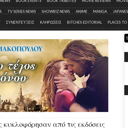
 NEWS
BOOK EVENTS
BOOK TRIBUTES
MOVIE REVIEWS
MOVIE
S
TV SERIES NEWS
SHOWBIZ NEWS
ANIME
MANGA
JAPANES
Y
ΣΥΝΕΝΤΕΥΞΕΙΣ
ΚΛΗΡΩΣΕΙΣ
BITCHES EDITORIAL
PLACES TO
ις κυκλοφόρησαν από τις εκδόσεις