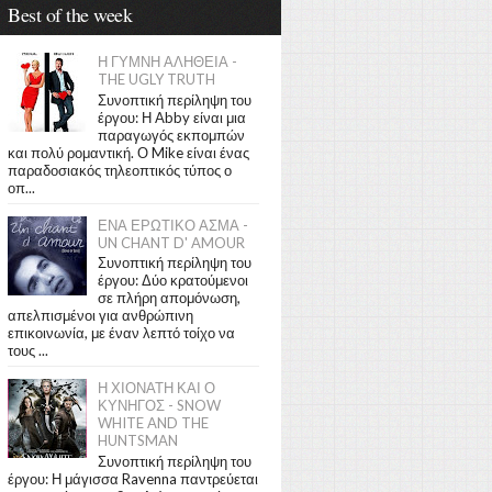
Best of the week
Η ΓΥΜΝΗ ΑΛΗΘΕΙΑ -
THE UGLY TRUTH
Συνοπτική περίληψη του
έργου: Η Abby είναι μια
παραγωγός εκπομπών
και πολύ ρομαντική. Ο Mike είναι ένας
παραδοσιακός τηλεοπτικός τύπος ο
οπ...
ΕΝΑ ΕΡΩΤΙΚΟ ΑΣΜΑ -
UN CHANT D' AMOUR
Συνοπτική περίληψη του
έργου: Δύο κρατούμενοι
σε πλήρη απομόνωση,
απελπισμένοι για ανθρώπινη
επικοινωνία, με έναν λεπτό τοίχο να
τους ...
Η ΧΙΟΝΑΤΗ ΚΑΙ Ο
ΚΥΝΗΓΟΣ - SNOW
WHITE AND THE
HUNTSMAN
Συνοπτική περίληψη του
έργου: Η μάγισσα Ravenna παντρεύεται