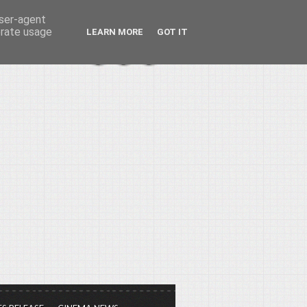
user-agent
erate usage
LEARN MORE
GOT IT