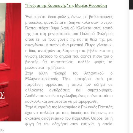
"Η νύχτα της Κασσιανής" της Μαρίας Ρουσσάκη
Ένα κορίτσι δεκατριών χρόνων, με βαθυκόκκινες
μπούκλες, φαντάζεται τη ζωή να κυλά σαν το νερό.
Ώσπου πέφτει θύμα βιασμού. Κλείνεται στον εαυτό
της και στη μονοκατοικία του Παλαιού Φαλήρου
όπου ζει με τους γονείς της και τη θεία της, μια
οικογένεια με πετρωμένα μυστικά. Πέτρα γίνεται κι
η ίδια, αναζητώντας λύτρωση στα βιβλία και στη
γνώση. Ωστόσο το σημάδι που άφησε πίσω του ο
βιαστής θα αναστατώσει πολλές φορές τα
μελλοντικά της βήματα.
Στην άλλη πλευρά του Ατλαντικού, ο
Ελληνοαμερικανός Τζακ υποφέρει από μια
παράξενη αρρώστια, η οποία τον οδηγεί σε
αλλόκοτες αντιδράσεις και συμπεριφορές.
Αισθάνεται να είναι εγκλωβισμένος σ’ ένα απαίσιο
κουκούλι και ονειρεύεται να μεταμορφωθεί.
Στην Αμαραθιά της Μεσσηνίας ο Ρωμανός Παππάς
έχει να παλέψει με τους δικούς του δαίμονες, το
σκοτεινό οικογενειακό του παρελθόν. Θαρρεί ότι η
φυγή θα τον οδηγήσει στην ευτυχία, η οποία
ης.