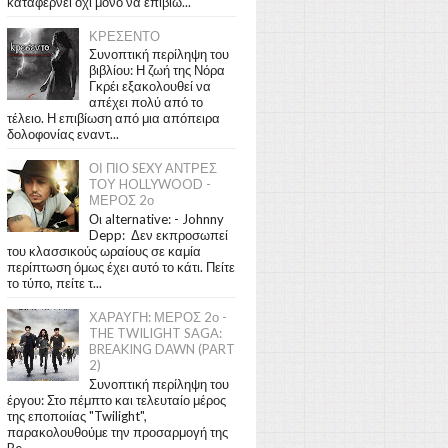
καταφέρνει όχι μόνο να επιβιώ...
ΚΡΕΣΕΝΤΟ
Συνοπτική περίληψη του
βιβλίου: Η ζωή της Νόρα
Γκρέι εξακολουθεί να
απέχει πολύ από το
τέλειο. Η επιβίωση από μια απόπειρα
δολοφονίας εναντ...
ΟΙ ΠΙΟ SEXY ΑΝΤΡΕΣ
ΤΟΥ HOLLYWOOD -
ΜΕΡΟΣ 2ο
Οι alternative: - Johnny
Depp: Δεν εκπροσωπεί
του κλασσικούς ωραίους σε καμία
περίπτωση όμως έχει αυτό το κάτι. Πείτε
το τύπο, πείτε τ...
ΧΑΡΑΥΓΗ: ΜΕΡΟΣ 2ο -
THE TWILIGHT SAGA:
BREAKING DAWN (PART
2)
Συνοπτική περίληψη του
έργου: Στο πέμπτο και τελευταίο μέρος
της εποποιίας "Twilight",
παρακολουθούμε την προσαρμογή της
Be...