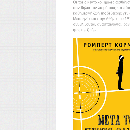
Οι τρεις κεντρικοί ήρωες αισθάνο
σαν θηλιά τον λαιμό τους και πότ
καθημερινή ζωή της δεύτερης γεν
Μεσσηνία και στην Αθήνα του 197
συνθλίβονται, ανασταίνονται, ξα
φως της ζωής.