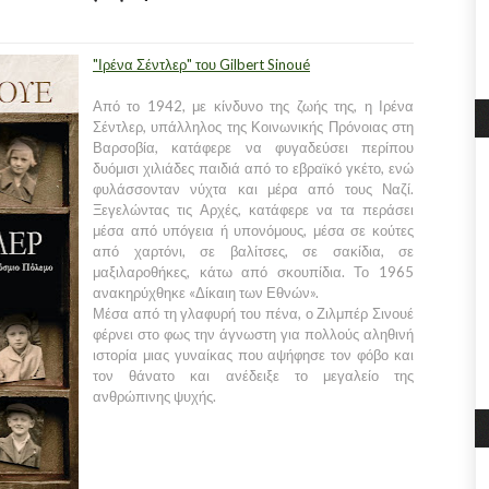
"Ιρένα Σέντλερ" του Gilbert Sinoué
Από το 1942, με κίνδυνο της ζωής της, η Ιρένα
Σέντλερ, υπάλληλος της Κοινωνικής Πρόνοιας στη
Βαρσοβία, κατάφερε να φυγαδεύσει περίπου
δυόμισι χιλιάδες παιδιά από το εβραϊκό γκέτο, ενώ
φυλάσσονταν νύχτα και μέρα από τους Ναζί.
Ξεγελώντας τις Αρχές, κατάφερε να τα περάσει
μέσα από υπόγεια ή υπονόμους, μέσα σε κούτες
από χαρτόνι, σε βαλίτσες, σε σακίδια, σε
μαξιλαροθήκες, κάτω από σκουπίδια. Το 1965
ανακηρύχθηκε «Δίκαιη των Εθνών».
Μέσα από τη γλαφυρή του πένα, ο Ζιλμπέρ Σινουέ
φέρνει στο φως την άγνωστη για πολλούς αληθινή
ιστορία μιας γυναίκας που αψήφησε τον φόβο και
τον θάνατο και ανέδειξε το μεγαλείο της
ανθρώπινης ψυχής.