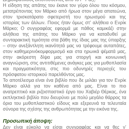
Η είδηση της απάτης του έκανε τον γύρο όλου του κόσµου,
µετατρέποντας τον Μάρκο από ήρωα στον µέγα απατεώνα,
στον τρισκατάρατο σφετεριστή του ηρωισµού και της
ιστορίας των άλλων. Ποιος ήταν όµως στ’ αλήθεια ο Ενρίκ
Μάρκο; Ο συγγραφέας εφορµά µε πάθος καµικάζι στην
αλήθεια της απάτης του Μάρκο για να καταδυθεί µε
συνταρακτική τιµιότητα στα βάθη της ίδιας µας της ύπαρξης
– στην ανεξάντλητη ικανότητά µας να τρέφουµε αυταπάτες,
στον καθηµερινόκοµφορµισµό και στα ηρωικά ψέµατά µας,
στην ακόρεστη δίψα µας για στοργή και κοινωνική
αναγνώριση, στις αντιτιθέµενες ανάγκες µας για µυθοπλασία
και πραγµατικότητα, στις πιο οδυνηρές περιοχές του
πρόσφατου ιστορικού παρελθόντος µας.
Το αποτέλεσµα είναι ένα βιβλίο που δε µιλάει για τον Ενρίκ
Μάρκο αλλά για τον καθένα από µας. Είναι το πιο
ανατρεπτικό και ριζοσπαστικό έργο του Χαβιέρ Θέρκας, ένα
εκπληκτικό βιβλίο που διευρύνει µε πολύ µεγάλο θάρρος τα
όρια του µυθοπλαστικού είδους και εξερευνά τα τελευταία
σύνορα της σχέσης της ανθρωπότητας µε την εικόνα της.
Προσωπική άποψη:
Δεν είναι εύκολο να είσαι συγγραφέας και να θες ν'