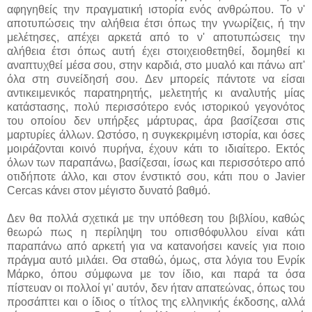
αφηγηθείς την πραγματική ιστορία ενός ανθρώπου. Το ν'
αποτυπώσεις την αλήθεια έτσι όπως την γνωρίζεις, ή την
μελέτησες, απέχει αρκετά από το ν' αποτυπώσεις την
αλήθεια έτσι όπως αυτή έχει στοιχειοθετηθεί, δομηθεί κι
αναπτυχθεί μέσα σου, στην καρδιά, στο μυαλό και πάνω απ'
όλα στη συνείδησή σου. Δεν μπορείς πάντοτε να είσαι
αντικειμενικός παρατηρητής, μελετητής κι αναλυτής μίας
κατάστασης, πολύ περισσότερο ενός ιστορικού γεγονότος
του οποίου δεν υπήρξες μάρτυρας, άρα βασίζεσαι στις
μαρτυρίες άλλων. Ωστόσο, η συγκεκριμένη ιστορία, και όσες
μοιράζονται κοινό πυρήνα, έχουν κάτι το ιδιαίτερο. Εκτός
όλων των παραπάνω, βασίζεσαι, ίσως και περισσότερο από
οτιδήποτε άλλο, και στον ένστικτό σου, κάτι που ο Javier
Cercas κάνει στον μέγιστο δυνατό βαθμό.
Δεν θα πολλά σχετικά με την υπόθεση του βιβλίου, καθώς
θεωρώ πως η περίληψη του οπισθόφυλλου είναι κάτι
παραπάνω από αρκετή για να κατανοήσει κανείς για ποιο
πράγμα αυτό μιλάει. Θα σταθώ, όμως, στα λόγια του Ενρίκ
Μάρκο, όπου σύμφωνα με τον ίδιο, και παρά τα όσα
πίστευαν οι πολλοί γι' αυτόν, δεν ήταν απατεώνας, όπως του
προσάπτει και ο ίδιος ο τίτλος της ελληνικής έκδοσης, αλλά