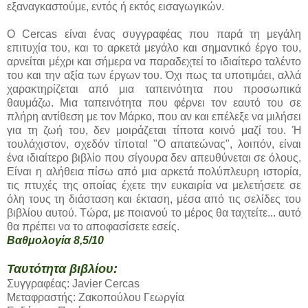
εξαναγκαστούμε, εντός ή εκτός εισαγωγικών.
Ο Cercas είναι ένας συγγραφέας που παρά τη μεγάλη
επιτυχία του, και το αρκετά μεγάλο και σημαντικό έργο του,
αρνείται μέχρι και σήμερα να παραδεχτεί το ιδιαίτερο ταλέντο
του και την αξία των έργων του. Όχι πως τα υποτιμάει, αλλά
χαρακτηρίζεται από μια ταπεινότητα που προσωπικά
θαυμάζω. Μια ταπεινότητα που φέρνει τον εαυτό του σε
πλήρη αντίθεση με τον Μάρκο, που αν και επέλεξε να μιλήσει
για τη ζωή του, δεν μοιράζεται τίποτα κοινό μαζί του. Ή
τουλάχιστον, σχεδόν τίποτα! "Ο απατεώνας", λοιπόν, είναι
ένα ιδιαίτερο βιβλίο που σίγουρα δεν απευθύνεται σε όλους.
Είναι η αλήθεια πίσω από μια αρκετά πολύπλευρη ιστορία,
τις πτυχές της οποίας έχετε την ευκαιρία να μελετήσετε σε
όλη τους τη διάσταση και έκταση, μέσα από τις σελίδες του
βιβλίου αυτού. Τώρα, με ποιανού το μέρος θα ταχτείτε... αυτό
θα πρέπει να το αποφασίσετε εσείς.
Βαθμολογία 8,5/10
Ταυτότητα βιβλίου:
Συγγραφέας: Javier Cercas
Μεταφραστής: Ζακοπούλου Γεωργία