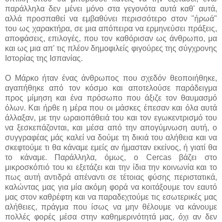
παράλληλα δεν μένει μόνο στα γεγονότα αυτά καθ' αυτά,
αλλά προσπαθεί να εμβαθύνει περισσότερο στον "ήρωά"
του ως χαρακτήρα, σε μια απόπειρα να ερμηνεύσει πράξεις,
αποφάσεις, επιλογές, που τον καθόρισαν ως άνθρωπο, μα
και ως μια απ' τις πλέον δημοφιλείς φιγούρες της σύγχρονης
Ιστορίας της Ισπανίας.
Ο Μάρκο ήταν ένας άνθρωπος που σχεδόν θεοποιήθηκε,
αγαπήθηκε από τον κόσμο και αποτελούσε παράδειγμα
προς μίμηση και ένα πρόσωπο που άξιζε τον θαυμασμό
όλων. Και ήρθε η μέρα που οι μάσκες έπεσαν και όλα αυτά
άλλαξαν, με την ωραιοπάθειά του και τον εγωκεντρισμό του
να ξεσκεπάζονται, και μέσα από την απογύμνωση αυτή, ο
συγγραφέας μάς καλεί να δούμε τη δικιά του αλήθεια και να
σκεφτούμε τι θα κάναμε εμείς αν ήμασταν εκείνος, ή γιατί θα
το κάναμε. Παράλληλα, όμως, ο Cercas βάζει στο
μικροσκόπιό του κι εξετάζει και την ίδια την κοινωνία και το
πως αυτή αντιδρά απέναντι σε τέτοιας φύσης περιστατικά,
καλώντας μας για μία ακόμη φορά να κοιτάξουμε τον εαυτό
μας στον καθρέφτη και να παραδεχτούμε τις εσωτερικές μας
αλήθειες, πράγμα που ίσως να μην θέλουμε να κάνουμε
πολλές φορές μέσα στην καθημερινότητά μας, όχι αν δεν