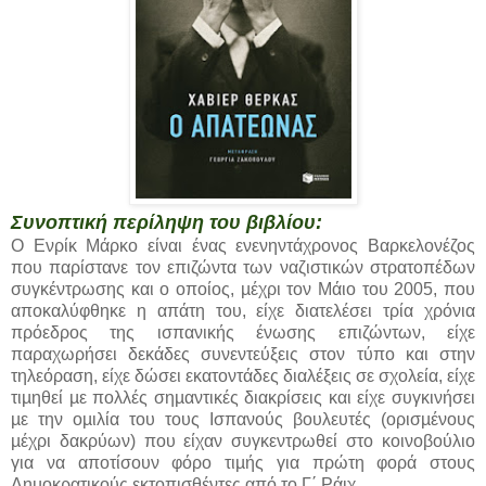
Συνοπτική περίληψη του βιβλίου:
Ο Ενρίκ Μάρκο είναι ένας ενενηντάχρονος Βαρκελoνέζος
που παρίστανε τον επιζώντα των ναζιστικών στρατοπέδων
συγκέντρωσης και ο οποίος, µέχρι τον Μάιο του 2005, που
αποκαλύφθηκε η απάτη του, είχε διατελέσει τρία χρόνια
πρόεδρος της ισπανικής ένωσης επιζώντων, είχε
παραχωρήσει δεκάδες συνεντεύξεις στον τύπο και στην
τηλεόραση, είχε δώσει εκατοντάδες διαλέξεις σε σχολεία, είχε
τιµηθεί µε πολλές σηµαντικές διακρίσεις και είχε συγκινήσει
µε την οµιλία του τους Ισπανούς βουλευτές (ορισµένους
µέχρι δακρύων) που είχαν συγκεντρωθεί στο κοινοβούλιο
για να αποτίσουν φόρο τιµής για πρώτη φορά στους
Δηµοκρατικούς εκτοπισθέντες από το Γ΄ Ράιχ.