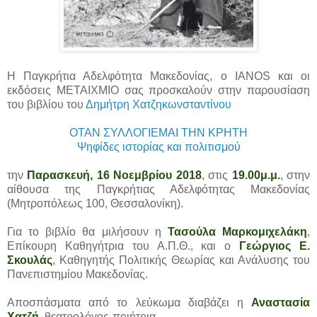
Η Παγκρήτια Αδελφότητα Μακεδονίας, ο IANOS και οι
εκδόσεις ΜΕΤΑΙΧΜΙΟ σας προσκαλούν στην παρουσίαση
του βιβλίου του
Δημήτρη Χατζηκωνσταντίνου
ΟΤΑΝ ΣΥΛΛΟΓΙΕΜΑΙ ΤΗΝ ΚΡΗΤΗ
Ψηφίδες ιστορίας και πολιτισμού
την
Παρασκευή, 16 Νοεμβρίου 2018
, στις
19.00μ.μ.
, στην
αίθουσα της Παγκρήτιας Αδελφότητας Μακεδονίας
(Μητροπόλεως 100, Θεσσαλονίκη).
Για το βιβλίο θα μιλήσουν η
Τασούλα Μαρκομιχελάκη
,
Επίκουρη Καθηγήτρια του Α.Π.Θ., και ο
Γεώργιος Ε.
Σκουλάς
, Καθηγητής Πολιτικής Θεωρίας και Ανάλυσης του
Πανεπιστημίου Μακεδονίας.
Αποσπάσματα από το λεύκωμα διαβάζει η
Αναστασία
Χατζή
, θεατρολόγος-ποιήτρια.