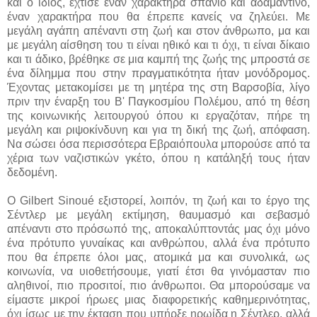
και ο ίδιος, έχτισε έναν χαρακτήρα σπάνιο και αδαμάντινο,
έναν χαρακτήρα που θα έπρεπε κανείς να ζηλεύει. Με
μεγάλη αγάπη απέναντι στη ζωή και στον άνθρωπο, μα και
με μεγάλη αίσθηση του τι είναι ηθικό και τι όχι, τι είναι δίκαιο
και τι άδικο, βρέθηκε σε μια καμπή της ζωής της μπροστά σε
ένα δίλημμα που στην πραγματικότητα ήταν μονόδρομος.
Έχοντας μετακομίσει με τη μητέρα της στη Βαρσοβία, λίγο
πριν την έναρξη του Β' Παγκοσμίου Πολέμου, από τη θέση
της κοινωνικής λειτουργού όπου κι εργαζόταν, πήρε τη
μεγάλη και ριψοκίνδυνη και για τη δική της ζωή, απόφαση.
Να σώσει όσα περισσότερα Εβραιόπουλα μπορούσε από τα
χέρια των ναζιστικών γκέτο, όπου η κατάληξή τους ήταν
δεδομένη.
Ο Gilbert Sinoué εξιστορεί, λοιπόν, τη ζωή και το έργο της
Σέντλερ με μεγάλη εκτίμηση, θαυμασμό και σεβασμό
απέναντι στο πρόσωπό της, αποκαλύπτοντάς μας όχι μόνο
ένα πρότυπο γυναίκας και ανθρώπου, αλλά ένα πρότυπο
που θα έπρεπε όλοι μας, ατομικά μα και συνολικά, ως
κοινωνία, να υιοθετήσουμε, γιατί έτσι θα γινόμασταν πιο
αληθινοί, πιο προσιτοί, πιο άνθρωποι. Θα μπορούσαμε να
είμαστε μικροί ήρωες μιας διαφορετικής καθημερινότητας,
όχι ίσως με την έκταση που υπήρξε ηρωίδα η Σέντλερ, αλλά