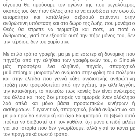
σίγουρα θα τιμούσαμε τον αγώνα της που μεγαλύτερος
σκοπός του δεν ήταν άλλος από το να αποδώσει τον σωστό,
απαραίτητο και κατάλληλο σεβασμό απέναντι στην
ανθρώπινη υπόσταση και στο δώρο της ζωής, που μονάχα ο
Θεός θα έπρεπε να τερματίζει και ποτέ, μα ποτέ ο
άνθρωπος, γιατί την εξουσία αυτή την πήρε μόνος του, δεν
την κέρδισε, δεν του χαρίστηκε.
Με απλό τρόπο γραφής, μα με μια εσωτερική δυναμική που
πηγάζει από την αλήθεια των γραφόμενών του, ο Sinoué
μάς προσφέρει ένα αληθινό, πηγαίο, σπαραχτικό
μυθιστόρημα, μοιρασμένο ανάμεσα στην φρίκη του πολέμου
και στην ελπίδα που γεννά κάθε ανιδιοτελής ανθρώπινη
πράξη που τροφοδοτείται από την αγάπη, την αλληλεγγύη,
την κατανόηση, το πιστεύω πως κανείς δεν είναι ανώτερος
του άλλου και πως δεν μπορείς να τιμωρείς έναν ολόκληρο
λαό απλά και μόνο βάσει προσωπικών κινήτρων ή
αισθημάτων. Συγκινητικό, σπαραχτικό, βαθιά ανθρώπινο και
με μια ηρωίδα δυναμική και άξια θαυμασμού, το βιβλίο αυτό
πρέπει να διαβαστεί απ' τον καθένα, όχι μόνο επειδή μιλάει
για μια ιστορία που δεν γνωρίζουμε, αλλά γιατί το κάνει με
τον πραγματικά σωστό τρόπο.