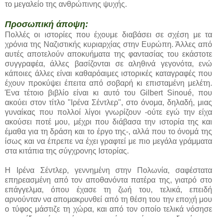
το μεγαλείο της ανθρώπινης ψυχής.
Προσωπική άποψη:
Πολλές οι ιστορίες που έχουμε διαβάσει σε σχέση με τα
χρόνια της Ναζιστικής κυριαρχίας στην Ευρώπη. Άλλες από
αυτές αποτελούν αποκυήματα της φαντασίας του εκάστοτε
συγγραφέα, άλλες βασίζονται σε αληθινά γεγονότα, ενώ
κάποιες άλλες είναι καθαρόαιμες ιστορικές καταγραφές που
έχουν προκύψει έπειτα από σοβαρή κι επισταμένη μελέτη.
Ένα τέτοιο βιβλίο είναι κι αυτό του Gilbert Sinoué, που
ακούει στον τίτλο "Ιρένα Σέντλερ", στο όνομα, δηλαδή, μιας
γυναίκας που πολλοί λίγοι γνωρίζουν -ούτε εγώ την είχα
ακούσει ποτέ μου, μέχρι που διάβασα την ιστορία της και
έμαθα για τη δράση και το έργο της-, αλλά που το όνομά της
ίσως και να έπρεπε να έχει γραφτεί με πιο μεγάλα γράμματα
στα κιτάπια της σύγχρονης Ιστορίας.
Η Ιρένα Σέντλερ, γεννημένη στην Πολωνία, σαφέστατα
επηρεασμένη από τον αποθανόντα πατέρα της, γιατρό στο
επάγγελμα, όπου έχασε τη ζωή του, τελικά, επειδή
αρνούνταν να απομακρυνθεί από τη θέση του την εποχή μου
ο τύφος μάστιζε τη χώρα, και από τον οποίο τελικά νόσησε