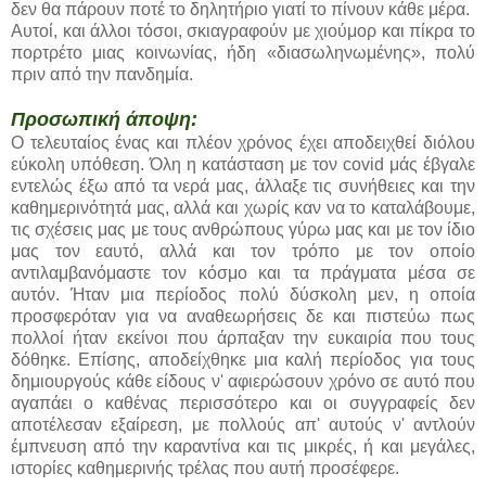
δεν θα πάρουν ποτέ το δηλητήριο γιατί το πίνουν κάθε μέρα.
Αυτοί, και άλλοι τόσοι, σκιαγραφούν με χιούμορ και πίκρα το
πορτρέτο μιας κοινωνίας, ήδη «διασωληνωμένης», πολύ
πριν από την πανδημία.
Προσωπική άποψη:
Ο τελευταίος ένας και πλέον χρόνος έχει αποδειχθεί διόλου
εύκολη υπόθεση. Όλη η κατάσταση με τον covid μάς έβγαλε
εντελώς έξω από τα νερά μας, άλλαξε τις συνήθειες και την
καθημερινότητά μας, αλλά και χωρίς καν να το καταλάβουμε,
τις σχέσεις μας με τους ανθρώπους γύρω μας και με τον ίδιο
μας τον εαυτό, αλλά και τον τρόπο με τον οποίο
αντιλαμβανόμαστε τον κόσμο και τα πράγματα μέσα σε
αυτόν. Ήταν μια περίοδος πολύ δύσκολη μεν, η οποία
προσφερόταν για να αναθεωρήσεις δε και πιστεύω πως
πολλοί ήταν εκείνοι που άρπαξαν την ευκαιρία που τους
δόθηκε. Επίσης, αποδείχθηκε μια καλή περίοδος για τους
δημιουργούς κάθε είδους ν' αφιερώσουν χρόνο σε αυτό που
αγαπάει ο καθένας περισσότερο και οι συγγραφείς δεν
αποτέλεσαν εξαίρεση, με πολλούς απ' αυτούς ν' αντλούν
έμπνευση από την καραντίνα και τις μικρές, ή και μεγάλες,
ιστορίες καθημερινής τρέλας που αυτή προσέφερε.