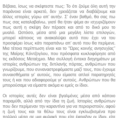
Βέβαια, ίσως να σκέφτεστε πως: Το ότι ζούμε όλη αυτή την
παράνοια είναι αρκετό, δεν χρειάζεται να διαβάζουμε και
άλλες ιστορίες γύρω απ' αυτήν. Σ' έναν βαθμό, θα σας πω
πως σας καταλαβαίνω, γιατί θα ήταν ψέμα αν ισχυριζόμουν
πως αυτή η σκέψη δεν πέρασε και από το δικό μου το
μυαλό. Ωστόσο, μέσα από μια μεγάλη λίστα επιλογών,
μπορεί κάποιος να ανακαλύψει αυτό που έχει να του
προσφέρει ίσως κάτι παραπάνω απ' αυτό που θα περίμενε.
Μια τέτοια περίπτωση είναι και το "Ώρες κοινής ανησυχίας"
της Μαίρης Κόντζογλου, που πρόσφατα κυκλοφόρησε από
τις εκδόσεις Μεταίχμιο. Μια συλλογή έντεκα διηγημάτων με
ιστορίες ανθρώπων της διπλανής πόρτας, ανθρώπων που
γνωρίζουμε, που συναναστρεφόμαστε μαζί τους, που έχουμε
συναισθήματα γι' αυτούς, που είμαστε απλοί παρατηρητές
τους ή και που αδιαφορούμε γι' αυτούς. Ανθρώπων που θα
μπορούσαμε να είμαστε ακόμα κι εμείς οι ίδιοι.
Οι ιστορίες αυτές δεν είναι βγαλμένες μέσα από κάποιο
παραμύθι, αλλά από την ίδια τη ζωή. Ιστορίες ανθρώπων
που δεν περίμεναν την καραντίνα για να περιοριστούν, αφού
η ζωή τους και τα θέλω τους είναι εγκλωβισμένα προ
πολλού μέσα σε μια φυλακή που είτε έφτιαξαν οι ίδιοι, είτε