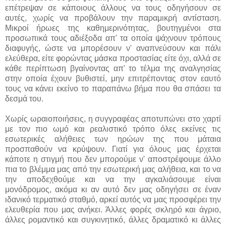
επέτρεψαν σε κάποιους άλλους να τους οδηγήσουν σε
αυτές, χωρίς να προβάλουν την παραμικρή αντίσταση.
Μικροί ήρωες της καθημερινότητας, βουτηγμένοι στα
προσωπικά τους αδιέξοδα απ' τα οποία ψάχνουν τρόπους
διαφυγής, ώστε να μπορέσουν ν' αναπνεύσουν και πάλι
ελεύθερα, είτε φορώντας μάσκα προστασίας είτε όχι, αλλά σε
κάθε περίπτωση βγαίνοντας απ' το τέλμα της αναλγησίας
στην οποία έχουν βυθιστεί, μην επιτρέποντας στον εαυτό
τους να κάνει εκείνο το παραπάνω βήμα που θα σπάσει τα
δεσμά του.
Χωρίς ωραιοποιήσεις, η συγγραφέας αποτυπώνει στο χαρτί
με τον πιο ωμό και ρεαλιστικό τρόπο όλες εκείνες τις
εσωτερικές αλήθειες των ηρώων της που μάταια
προσπαθούν να κρύψουν. Γιατί για όλους μας έρχεται
κάποτε η στιγμή που δεν μπορούμε ν' αποστρέφουμε άλλο
πια το βλέμμα μας από την εσωτερική μας αλήθεια, και το να
την αποδεχθούμε και να την αγκαλιάσουμε είναι
μονόδρομος, ακόμα κι αν αυτό δεν μας οδηγήσει σε έναν
ιδανικό τερματικό σταθμό, αρκεί αυτός να μας προσφέρει την
ελευθερία που μας ανήκει. Άλλες φορές σκληρό και άγριο,
άλλες ρομαντικό και συγκινητικό, άλλες δραματικό κι άλλες