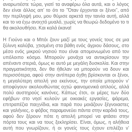
αναρωτιέστε τώρα, γιατί τα αναφέρω όλα αυτά, και ο λόγος
δεν είναι άλλος απ' το ότι το "Όταν έρχονται οι ξένοι", από
την περίληψή μου, μου θύμισε αρκετά την ταινία αυτή, αλλά
και το να έχω ανοιχτό μυαλό, χωρίς να θεωρώ δεδομένο το τι
θα ακολουθήσει. Και καλά έκανα!
Η Γιούνο και ο Μπόι ζουν μαζί με τους γονείς τους σε μια
ξύλινη καλύβα, χτισμένη στα βάθη ενός άγριου δάσους, στο
μέσο ενός μικρού νησιού που είναι απομονωμένο από τον
υπόλοιπο κόσμο. Μπορούν μονάχα να αντικρίσουν την
απέναντι στεριά, όμως κι αυτό με μεγάλη δυσκολία. Και στην
πραγματικότητα, δεν θα ήθελαν να μπορούν να δουν και
περισσότερα, αφού στην αντίπερα όχθη βρίσκονται οι ξένοι,
η μεγαλύτερη απειλή για εκείνους, την οποία μπορούν ν'
αποφύγουν ακολουθώντας οχτώ φαινομενικά απλούς, αλλά
πολύ αυστηρούς κανόνες. Κάπως έτσι, οι μέρες των δύο
εφήβων στο νησί κυλούν με οικιακές εργασίες, ψάρεμα,
επιτραπέζια παιχνίδια, και παρά που μοιάζουν ξέγνοιαστες
και γαλήνιες, ο φόβος παραμονεύει πάντα στην καρδιά τους,
αφού δεν ξέρουν πότε η απειλή μπορεί να φτάσει στην
πόρτα τους και να τους ξεκληρίσει. Είναι, όμως, η αλήθεια
αυτή που γνωρίζουν, ή οι γονείς τους έχουν επιλέξει ν'