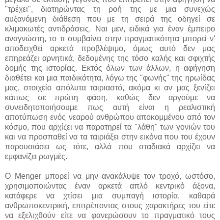
"τρέχει", διατηρώντας τη ροή της με μια συνεχώς
αυξανόμενη διάθεση που με τη σειρά της οδηγεί σε
κλιμακωτές αντιδράσεις. Ναι μεν, ειδικά για έναν έμπειρο
αναγνώστη, το τι συμβαίνει στην πραγματικότητα μπορεί ν'
αποδειχθεί αρκετά προβλέψιμο, όμως αυτό δεν μας
επηρεάζει αρνητικά, δεδομένης της τόσο καλής και σφιχτής
δομής της ιστορίας. Εκτός όλων των άλλων, η αφήγηση
διαθέτει και μια παιδικότητα, λόγω της "φωνής" της ηρωίδας
μας, στοιχείο απόλυτα ταιριαστό, ακόμα κι αν μας ξενίζει
κάπως σε πρώτη φάση, καθώς δεν αργούμε να
συνειδητοποιήσουμε πως αυτή είναι η ρεαλιστική
αποτύπωση ενός νεαρού ανθρώπου αποκομμένου από τον
κόσμο, που αρχίζει να παρατηρεί τα "λάθη" των γονιών του
και να προσπαθεί να τα ταιριάξει στην εικόνα που του έχουν
παρουσιάσει ως τότε, αλλά που σταδιακά αρχίζει να
εμφανίζει ρωγμές.
Ο Menger μπορεί να μην ανακάλυψε τον τροχό, ωστόσο,
χρησιμοποιώντας έναν αρκετά απλό κεντρικό άξονα,
κατάφερε να χτίσει μια συμπαγή ιστορία, καθαρά
ανθρωποκεντρική, επιτρέποντας στους χαρακτήρες του είτε
να εξελιχθούν είτε να φανερώσουν το πραγματικό τους