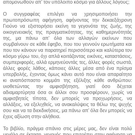
απομονωθούν απ' τον υπόλοιπο κόσμο για άλλους λόγους;
Ο συγγραφέας επιλέγει να χρησιμοποιήσει την
πρωτοπρόσωπη αφήγηση, αφήνοντας την δεκαεξάχρονη
Γιούνο να εξιστορήσει εκείνη τα γεγονότα της ζωής, της
οικογενειακής της πραγματικότητας, της καθημερινότητάς
της, μα πάνω απ' όλα των αλλαγών εκείνων που
συμβαίνουν σε κάθε έφηβο, που του γεννούν ερωτήματα και
που τον κάνουν να παρατηρεί περισσότερο και καλύτερα τον
κόσμο γύρω του, όχι απλά κοιτάζοντας εικόνες, καταστάσεις,
συμπεριφορές, αλλά ερμηνεύοντάς τες, άλλες φορές σωστά,
άλλες φορές λάθος, κάποιες άλλες μέσα από ένα πρίσμα
υπερβολής, έχοντας όμως κάνει αυτό που είναι απαραίτητο
κι αναπόσπαστο κομμάτι της εξέλιξης κάθε ανθρώπου:
υιοθετώντας την αμφισβήτηση, γιατί όσο δέχεται
αδιαμαρτύρητα όσα οι άλλοι σου προσφέρουν, χωρίς να
αμφισβητείς τίποτα, δεν μπορείς να προχωρήσεις, να
αλλάξεις, να εξελιχθείς, να ανακαλύψεις τα θέλω της ψυχής
σου και να τα διεκδικήσεις, μα πάνω απ' όλα δεν μπορείς να
έχεις αξίωση στην αλήθεια.
Το βιβλίο, πράγμα σπάνιο στις μέρες μας, δεν είναι πολύ
μεγάλο σε έκταση, γεγονός που επιτρέπει στην αφήγηση να