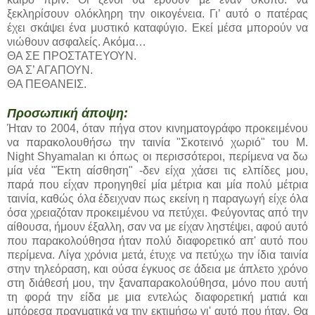
ξεκληρίσουν ολόκληρη την οικογένεια. Γι’ αυτό ο πατέρας
έχει σκάψει ένα μυστικό καταφύγιο. Εκεί μέσα μπορούν να
νιώθουν ασφαλείς. Ακόμα…
ΘΑ ΣΕ ΠΡΟΣΤΑΤΕΥΟΥΝ.
ΘΑ Σ’ ΑΓΑΠΟΥΝ.
ΘΑ ΠΕΘΑΝΕΙΣ.
Προσωπική άποψη:
Ήταν το 2004, όταν πήγα στον κινηματογράφο προκειμένου
να παρακολουθήσω την ταινία "Σκοτεινό χωριό" του M.
Night Shyamalan κι όπως οι περισσότεροι, περίμενα να δω
μία νέα "Έκτη αίσθηση" -δεν είχα χάσει τις ελπίδες μου,
παρά που είχαν προηγηθεί μία μέτρια και μία πολύ μέτρια
ταινία, καθώς όλα έδειχναν πως εκείνη η παραγωγή είχε όλα
όσα χρειαζόταν προκειμένου να πετύχει. Φεύγοντας από την
αίθουσα, ήμουν έξαλλη, σαν να με είχαν ληστέψει, αφού αυτό
που παρακολούθησα ήταν πολύ διαφορετικό απ' αυτό που
περίμενα. Λίγα χρόνια μετά, έτυχε να πετύχω την ίδια ταινία
στην τηλεόραση, και ούσα έγκυος σε άδεια με άπλετο χρόνο
στη διάθεσή μου, την ξαναπαρακολούθησα, μόνο που αυτή
τη φορά την είδα με μια εντελώς διαφορετική ματιά και
μπόρεσα πραγματικά να την εκτιμήσω γι' αυτό που ήταν. Θα