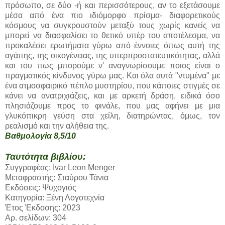
πρόσωπο, σε δύο -ή και περισσότερους, αν το εξετάσουμε
μέσα από ένα πιο ιδιόμορφο πρίσμα- διαφορετικούς
κόσμους να συγκρουστούν μεταξύ τους χωρίς κανείς να
μπορεί να διασφαλίσει το θετικό υπέρ του αποτέλεσμα, να
προκαλέσει ερωτήματα γύρω από έννοιες όπως αυτή της
αγάπης, της οικογένειας, της υπερπροστατευτικότητας, αλλά
και του πως μπορούμε ν' αναγνωρίσουμε ποιος είναι ο
πραγματικός κίνδυνος γύρω μας. Και όλα αυτά "ντυμένα" με
ένα ατμοσφαιρικό πέπλο μυστηρίου, που κάποιες στιγμές σε
κάνει να ανατριχιάζεις, και με αρκετή δράση, ειδικά όσο
πλησιάζουμε προς το φινάλε, που μας αφήνει με μια
γλυκόπικρη γεύση στα χείλη, διατηρώντας, όμως, τον
ρεαλισμό και την αλήθεια της.
Βαθμολογία 8,5/10
Ταυτότητα βιβλίου:
Συγγραφέας: Ivar Leon Menger
Μεταφραστής: Σταύρου Τάνια
Εκδόσεις: Ψυχογιός
Κατηγορία: Ξένη Λογοτεχνία
Έτος Έκδοσης: 2023
Αρ. σελίδων: 304