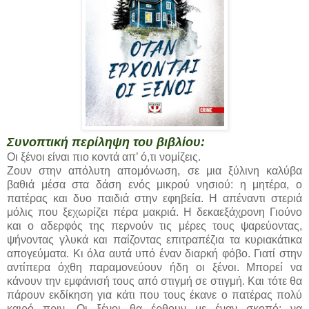
Συνοπτική περίληψη του βιβλίου:
Οι ξένοι είναι πιο κοντά απ’ ό,τι νομίζεις.
Ζουν στην απόλυτη απομόνωση, σε μια ξύλινη καλύβα
βαθιά μέσα στα δάση ενός μικρού νησιού: η μητέρα, ο
πατέρας και δυο παιδιά στην εφηβεία. Η απέναντι στεριά
μόλις που ξεχωρίζει πέρα μακριά. Η δεκαεξάχρονη Γιούνο
και ο αδερφός της περνούν τις μέρες τους ψαρεύοντας,
ψήνοντας γλυκά και παίζοντας επιτραπέζια τα κυριακάτικα
απογεύματα. Κι όλα αυτά υπό έναν διαρκή φόβο. Γιατί στην
αντίπερα όχθη παραμονεύουν ήδη οι ξένοι. Μπορεί να
κάνουν την εμφάνισή τους από στιγμή σε στιγμή. Και τότε θα
πάρουν εκδίκηση για κάτι που τους έκανε ο πατέρας πολύ
καιρό πριν. Οι ξένοι θα έρθουν με έναν σκοπό: να