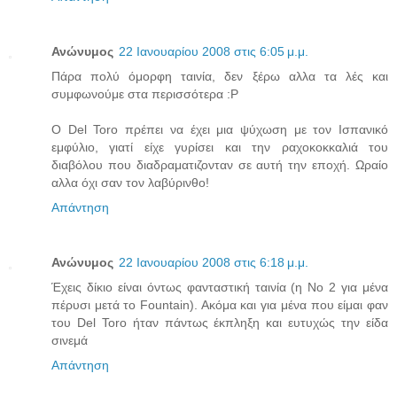
Ανώνυμος
22 Ιανουαρίου 2008 στις 6:05 μ.μ.
Πάρα πολύ όμορφη ταινία, δεν ξέρω αλλα τα λές και
συμφωνούμε στα περισσότερα :P
O Del Toro πρέπει να έχει μια ψύχωση με τον Ισπανικό
εμφύλιο, γιατί είχε γυρίσει και την ραχοκοκκαλιά του
διαβόλου που διαδραματιζονταν σε αυτή την εποχή. Ωραίο
αλλα όχι σαν τον λαβύρινθο!
Απάντηση
Ανώνυμος
22 Ιανουαρίου 2008 στις 6:18 μ.μ.
Έχεις δίκιο είναι όντως φανταστική ταινία (η Νο 2 για μένα
πέρυσι μετά το Fountain). Ακόμα και για μένα που είμαι φαν
του Del Toro ήταν πάντως έκπληξη και ευτυχώς την είδα
σινεμά
Απάντηση