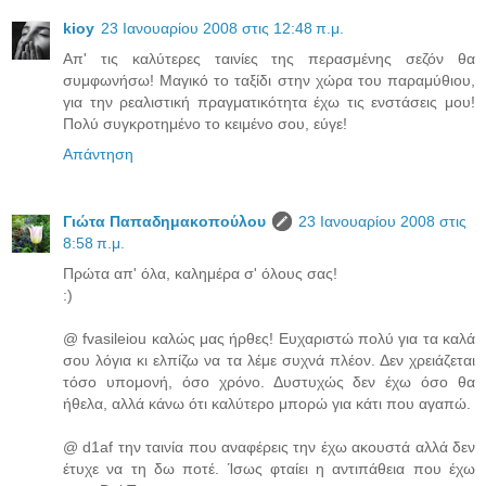
kioy
23 Ιανουαρίου 2008 στις 12:48 π.μ.
Απ' τις καλύτερες ταινίες της περασμένης σεζόν θα
συμφωνήσω! Μαγικό το ταξίδι στην χώρα του παραμύθιου,
για την ρεαλιστική πραγματικότητα έχω τις ενστάσεις μου!
Πολύ συγκροτημένο το κειμένο σου, εύγε!
Απάντηση
Γιώτα Παπαδημακοπούλου
23 Ιανουαρίου 2008 στις
8:58 π.μ.
Πρώτα απ' όλα, καλημέρα σ' όλους σας!
:)
@ fvasileiou καλώς μας ήρθες! Ευχαριστώ πολύ για τα καλά
σου λόγια κι ελπίζω να τα λέμε συχνά πλέον. Δεν χρειάζεται
τόσο υπομονή, όσο χρόνο. Δυστυχώς δεν έχω όσο θα
ήθελα, αλλά κάνω ότι καλύτερο μπορώ για κάτι που αγαπώ.
@ d1af την ταινία που αναφέρεις την έχω ακουστά αλλά δεν
έτυχε να τη δω ποτέ. Ίσως φταίει η αντιπάθεια που έχω