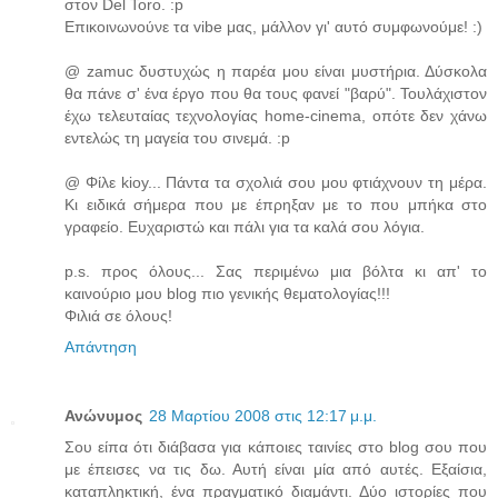
στον Del Toro. :p
Επικοινωνούνε τα vibe μας, μάλλον γι' αυτό συμφωνούμε! :)
@ zamuc δυστυχώς η παρέα μου είναι μυστήρια. Δύσκολα
θα πάνε σ' ένα έργο που θα τους φανεί "βαρύ". Τουλάχιστον
έχω τελευταίας τεχνολογίας home-cinema, οπότε δεν χάνω
εντελώς τη μαγεία του σινεμά. :p
@ Φίλε kioy... Πάντα τα σχολιά σου μου φτιάχνουν τη μέρα.
Κι ειδικά σήμερα που με έπρηξαν με το που μπήκα στο
γραφείο. Ευχαριστώ και πάλι για τα καλά σου λόγια.
p.s. προς όλους... Σας περιμένω μια βόλτα κι απ' το
καινούριο μου blog πιο γενικής θεματολογίας!!!
Φιλιά σε όλους!
Απάντηση
Ανώνυμος
28 Μαρτίου 2008 στις 12:17 μ.μ.
Σου είπα ότι διάβασα για κάποιες ταινίες στο blog σου που
με έπεισες να τις δω. Αυτή είναι μία από αυτές. Εξαίσια,
καταπληκτική, ένα πραγματικό διαμάντι. Δύο ιστορίες που