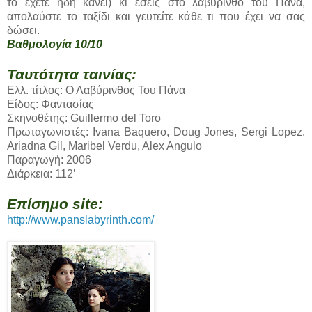
το έχετε ήδη κάνει) κι εσείς στο λαβύρινθο του Πάνα,
απολαύστε το ταξίδι και γευτείτε κάθε τι που έχει να σας
δώσει.
Βαθμολογία 10/10
Ταυτότητα ταινίας:
Ελλ. τίτλος: Ο Λαβύρινθος Του Πάνα
Είδος: Φαντασίας
Σκηνοθέτης: Guillermo del Toro
Πρωταγωνιστές: Ivana Baquero, Doug Jones, Sergi Lopez,
Ariadna Gil, Maribel Verdu, Alex Angulo
Παραγωγή: 2006
Διάρκεια: 112’
Επίσημο site:
http://www.panslabyrinth.com/