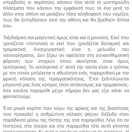
υπερβολές κι ακρότητες κάνουν όλα αυτά τα μυστηριώδη
πλάσματα που κάνουν την εμφάνισή τους το ένα μετά το
άλλο στην οθόνη να μοιάζουν τόσο αληθοφανή που νομίζεις
πως θα ξεπηδήσουν από την οθόνη και θα βρεθούν δίπλα
σου.
Ταξιδιάρικη και μαγευτική όμως είναι και η μουσική. Εκεί που
χρειάζεται υποτονική κι εκεί που χρειάζεται δυναμική και
τρομακτική. Ανατριχιαστική είναι η μελωδία του
νανουρίσματος. Δεν ξέρω αν οφείλεται στη συναισθηματική
φόρτιση των στιγμών όπου ακούγεται, είναι όμως
εκπληκτική. Το εκπληκτικό σ’ αυτή την ταινία είναι ο τρόπος
με τον οποίο μπλέκεται η αθωότητα ενός παραμυθιού με την
φρικτή κόλαση της πραγματικότητας. Έτσι ξεδιπλώνεται
μπροστά μας ένας κόσμος τόσο απόκοσμος και τρομακτικός,
όσο κανένα παραμύθι μέχρι σήμερα δεν μας είχε κάνει να
φανταστούμε.
Ένα μικρό κορίτσι που λόγω της φρίκης και της βιαιότητας
που προκαλεί η ανθρώπινη κόλαση ψάχνει διέξοδο στον
παράδεισο μέσω της πίστης της στα παραμύθια. Λένε ότι αν
πιστεύεις στα όνειρα και στα παραμύθια τότε αυτά γίνονται
πραγματικότητα. Κι αυτή η ταινία σε κάνει να το πιστεύεις. Η