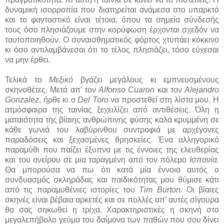
δυναμική ισορροπία που διατηρείται ανάμεσα στο υπαρκτό
και το φανταστικό είναι τέτοια, όπου τα σημεία σύνδεσής
τους όσο πλησιάζουμε στην κορύφωση έρχονται σχεδόν να
ταυτοποιηθούν. Ο συναισθηματικός φόρτος χτυπάει κόκκινο
κι όσο αντιλαμβάνεσαι ότι το τέλος πλησιάζει, τόσο εύχεσαι
να μην έρθει.
Τελικά το
Μεξικό
βγάζει μεγάλους κι εμπνευσμένους
σκηνοθέτες. Μετά απ’ τον
Alfonso
Cuaron
και τον
Alejandro
Gonzalez
, ήρθε κι ο
Del Toro
να προστεθεί στη λίστα μου. Η
ατμόσφαιρα της ταινίας ξεχειλίζει από αντιθέσεις. Όλη η
ματαιότητα της βίαιης ανθρώπινης φύσης καλά κρυμμένη σε
κάθε γωνιά του λαβύρινθου συντροφιά με αρχέγονες
παραδόσεις και ξεχασμένες θρησκείες. Ένα αλληγορικό
παραμύθι που παίζει έξυπνα με τις έννοιες της ελευθερίας
και του ονείρου σε μια ταραγμένη από τον πόλεμο
Ισπανία
.
Θα μπορούσα να πω ότι κατά μία έννοια αυτός ο
συνδυασμός σκληράδας και παιδικότητας μου θύμισε κάτι
από τις παραμυθένιες ιστορίες του
Tim Burton.
Οι βίαιες
σκηνές είναι βέβαια αρκετές και σε πολλές απ’ αυτές σίγουρα
θα σας σηκωθεί η τρίχα. Χαρακτηριστικές η σκηνή στο
μεγαλεπήβολο γεύμα του δαίμονα των παθών που σου δίνει