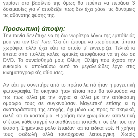
γυρίσει στο βασίλειό της όμως θα πρέπει να περάσει 3
δοκιμασίες για ν’ αποδείξει πως δεν έχει χάσει τις δυνάμεις
τις αθάνατης φύσης της.
Προσωπική άποψη:
Την ταινία δεν έτυχε να τη δω νωρίτερα λόγω της εμπάθειάς
μου για τον
Del Toro
. Όχι ότι έχουμε να χωρίσουμε τίποτα
χωράφια, αλλά έχει κάτι το οποίο μ’ εκνευρίζει. Τελικά κι
έπειτα από πολλές καλές κριτικές αποφάσισα να τη δω σε
DVD. Το συναίσθημά μου; Θλίψη! Θλίψη που έχασα την
ευκαιρία ν’ απολαύσω αυτό το μεγαλειώδες έργο στις
κινηματογραφικές αίθουσες.
Αν κάτι με συνεπήρε από το πρώτο λεπτό ήταν η μαγευτική
φωτογραφία. Τα σκηνικά ήταν τέτοια που θα τολμούσα να
πω πως άλλα με την άγρια κι άλλα με την απόκοσμη
ομορφιά τους σε συγκινούσαν. Μαγευτική επίσης κι η
αναπαράσταση της εποχής, όχι μόνο ως προς τα σκηνικά,
αλλά και τα κοστούμια. Η χρήση των χρωμάτων καταλυτική
σ’ έκανε κάθε στιγμή να αισθάνεσαι το κάθε τι σε όλη του την
έκταση. Σημαντικό ρόλο έπαιξαν και τα ειδικά εφέ. Η χρήση
τους φειδωλή αλλά ταυτόχρονα λειτουργική. Χωρίς