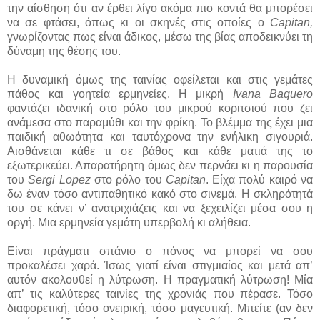
την αίσθηση ότι αν έρθει λίγο ακόμα πιο κοντά θα μπορέσει
να σε φτάσει, όπως κι οι σκηνές στις οποίες ο
Capitan,
γνωρίζοντας πως είναι άδικος, μέσω της βίας αποδεικνύει τη
δύναμη της θέσης του.
Η δυναμική όμως της ταινίας οφείλεται και στις γεμάτες
πάθος και γοητεία ερμηνείες. Η μικρή
Ivana Baquero
φαντάζει ιδανική στο ρόλο του μικρού κοριτσιού που ζει
ανάμεσα στο παραμύθι και την φρίκη. Το βλέμμα της έχει μια
παιδική αθωότητα και ταυτόχρονα την ενήλικη σιγουριά.
Αισθάνεται κάθε τι σε βάθος και κάθε ματιά της το
εξωτερικεύει. Απαρατήρητη όμως δεν περνάει κι η παρουσία
του
Sergi Lopez
στο ρόλο του
Capitan
. Είχα πολύ καιρό να
δω έναν τόσο αντιπαθητικό κακό στο σινεμά. Η σκληρότητά
του σε κάνει ν’ ανατριχιάζεις και να ξεχειλίζει μέσα σου η
οργή. Μια ερμηνεία γεμάτη υπερβολή κι αλήθεια.
Είναι πράγματι σπάνιο ο πόνος να μπορεί να σου
προκαλέσει χαρά. Ίσως γιατί είναι στιγμιαίος και μετά απ’
αυτόν ακολουθεί η λύτρωση. Η πραγματική λύτρωση! Μία
απ’ τις καλύτερες ταινίες της χρονιάς που πέρασε. Τόσο
διαφορετική, τόσο ονειρική, τόσο μαγευτική. Μπείτε (αν δεν