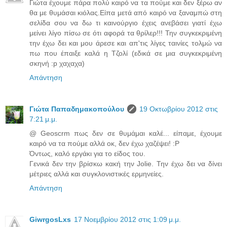
Γιώτα έχουμε πάρα πολύ καιρό να τα πούμε και δεν ξέρω αν
θα με θυμάσαι κιόλας.Είπα μετά από καιρό να ξαναμπώ στη
σελίδα σου να δω τι καινούργιο έχεις ανεβάσει γιατί έχω
μείνει λίγο πίσω σε ότι αφορά τα θρίλερ!!! Την συγκεκριμένη
την έχω δει και μου άρεσε και απ'τις λίγες ταινίες τολμώ να
πω που έπαιξε καλά η Τζολί (εδικά σε μια συγκεκριμένη
σκηνή :p χαχαχα)
Απάντηση
Γιώτα Παπαδημακοπούλου
19 Οκτωβρίου 2012 στις
7:21 μ.μ.
@ Geoscrm πως δεν σε θυμάμαι καλέ... είπαμε, έχουμε
καιρό να τα πούμε αλλά οκ, δεν έχω χαζέψει! :P
Όντως, καλό εργάκι για το είδος του.
Γενικά δεν την βρίσκω κακή την Jolie. Την έχω δει να δίνει
μέτριες αλλά και συγκλονιστικές ερμηνείες.
Απάντηση
GiwrgosLxs
17 Νοεμβρίου 2012 στις 1:09 μ.μ.