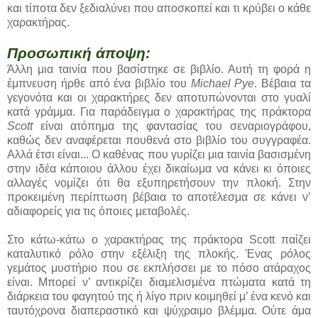
και τίποτα δεν ξεδιαλύνει που αποσκοπεί και τι κρύβει ο κάθε
χαρακτήρας.
Προσωπική άποψη:
Άλλη μια ταινία που βασίστηκε σε βιβλίο. Αυτή τη φορά η
έμπνευση ήρθε από ένα βιβλίο του
Michael Pye
. Βέβαια τα
γεγονότα και οι χαρακτήρες δεν αποτυπώνονται στο γυαλί
κατά γράμμα. Για παράδειγμα ο χαρακτήρας της πράκτορα
Scott
είναι ατόπημα της φαντασίας του σεναριογράφου,
καθώς δεν αναφέρεται πουθενά στο βιβλίο του συγγραφέα.
Αλλά έτσι είναι... Ο καθένας που γυρίζει μια ταινία βασισμένη
στην ιδέα κάποιου άλλου έχει δικαίωμα να κάνει κι όποιες
αλλαγές νομίζει ότι θα εξυπηρετήσουν την πλοκή. Στην
προκειμένη περίπτωση βέβαια το αποτέλεσμα σε κάνει ν’
αδιαφορείς για τις όποιες μεταβολές.
Στο κάτω-κάτω ο χαρακτήρας της πράκτορα Scott παίζει
καταλυτικό ρόλο στην εξέλιξη της πλοκής. Ένας ρόλος
γεμάτος μυστήριο που σε εκπλήσσει με το πόσο ατάραχος
είναι. Μπορεί ν’ αντικρίζει διαμελισμένα πτώματα κατά τη
διάρκεια του φαγητού της ή λίγο πριν κοιμηθεί μ’ ένα κενό και
ταυτόχρονα διαπεραστικό και ψύχραιμο βλέμμα. Ούτε άμα