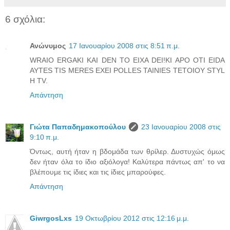
6 σχόλια:
Ανώνυμος
17 Ιανουαρίου 2008 στις 8:51 π.μ.
WRAIO ERGAKI KAI DEN TO EIXA DEI!KI APO OTI EIDA
AYTES TIS MERES EXEI POLLES TAINIES TETOIOY STYL
H TV.
Απάντηση
Γιώτα Παπαδημακοπούλου
23 Ιανουαρίου 2008 στις
9:10 π.μ.
Όντως, αυτή ήταν η βδομάδα των θρίλερ. Δυστυχώς όμως
δεν ήταν όλα το ίδιο αξιόλογα! Καλύτερα πάντως απ' το να
βλέπουμε τις ίδιες και τις ίδιες μπαρούφες.
Απάντηση
GiwrgosLxs
19 Οκτωβρίου 2012 στις 12:16 μ.μ.