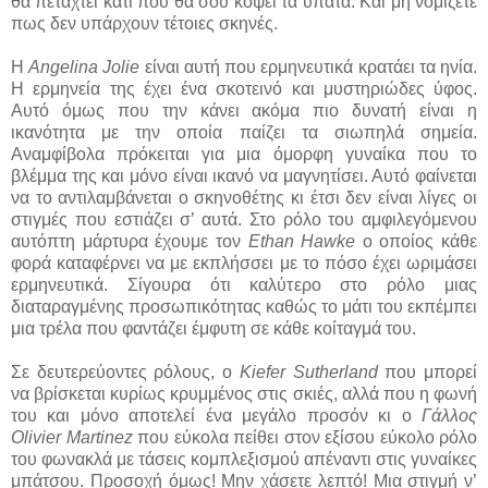
θα πεταχτεί κάτι που θα σου κόψει τα ύπατα. Και μη νομίζετε
πως δεν υπάρχουν τέτοιες σκηνές.
Η
Angelina Jolie
είναι αυτή που ερμηνευτικά κρατάει τα ηνία.
Η ερμηνεία της έχει ένα σκοτεινό και μυστηριώδες ύφος.
Αυτό όμως που την κάνει ακόμα πιο δυνατή είναι η
ικανότητα με την οποία παίζει τα σιωπηλά σημεία.
Αναμφίβολα πρόκειται για μια όμορφη γυναίκα που το
βλέμμα της και μόνο είναι ικανό να μαγνητίσει. Αυτό φαίνεται
να το αντιλαμβάνεται ο σκηνοθέτης κι έτσι δεν είναι λίγες οι
στιγμές που εστιάζει σ’ αυτά. Στο ρόλο του αμφιλεγόμενου
αυτόπτη μάρτυρα έχουμε τον
Ethan Hawke
ο οποίος κάθε
φορά καταφέρνει να με εκπλήσσει με το πόσο έχει ωριμάσει
ερμηνευτικά. Σίγουρα ότι καλύτερο στο ρόλο μιας
διαταραγμένης προσωπικότητας καθώς το μάτι του εκπέμπει
μια τρέλα που φαντάζει έμφυτη σε κάθε κοίταγμά του.
Σε δευτερεύοντες ρόλους, ο
Kiefer Sutherland
που μπορεί
να βρίσκεται κυρίως κρυμμένος στις σκιές, αλλά που η φωνή
του και μόνο αποτελεί ένα μεγάλο προσόν κι ο
Γάλλος
Olivier
Martinez
που εύκολα πείθει στον εξίσου εύκολο ρόλο
του φωνακλά με τάσεις κομπλεξισμού απέναντι στις γυναίκες
μπάτσου. Προσοχή όμως! Μην χάσετε λεπτό! Μια στιγμή ν’