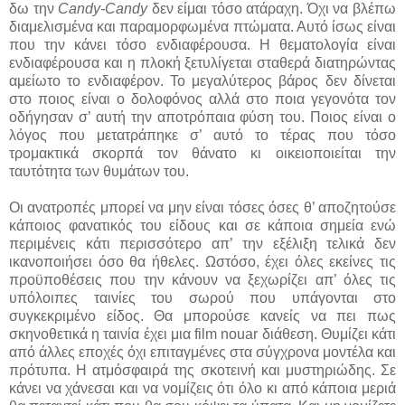
δω την
Candy-Candy
δεν είμαι τόσο ατάραχη. Όχι να βλέπω
διαμελισμένα και παραμορφωμένα πτώματα. Αυτό ίσως είναι
που την κάνει τόσο ενδιαφέρουσα. Η θεματολογία είναι
ενδιαφέρουσα και η πλοκή ξετυλίγεται σταθερά διατηρώντας
αμείωτο το ενδιαφέρον. Το μεγαλύτερος βάρος δεν δίνεται
στο ποιος είναι ο δολοφόνος αλλά στο ποια γεγονότα τον
οδήγησαν σ’ αυτή την αποτρόπαια φύση του. Ποιος είναι ο
λόγος που μετατράπηκε σ’ αυτό το τέρας που τόσο
τρομακτικά σκορπά τον θάνατο κι οικειοποιείται την
ταυτότητα των θυμάτων του.
Οι ανατροπές μπορεί να μην είναι τόσες όσες θ’ αποζητούσε
κάποιος φανατικός του είδους και σε κάποια σημεία ενώ
περιμένεις κάτι περισσότερο απ’ την εξέλιξη τελικά δεν
ικανοποιήσει όσο θα ήθελες. Ωστόσο, έχει όλες εκείνες τις
προϋποθέσεις που την κάνουν να ξεχωρίζει απ’ όλες τις
υπόλοιπες ταινίες του σωρού που υπάγονται στο
συγκεκριμένο είδος. Θα μπορούσε κανείς να πει πως
σκηνοθετικά η ταινία έχει μια film nouar διάθεση. Θυμίζει κάτι
από άλλες εποχές όχι επιταγμένες στα σύγχρονα μοντέλα και
πρότυπα. Η ατμόσφαιρά της σκοτεινή και μυστηριώδης. Σε
κάνει να χάνεσαι και να νομίζεις ότι όλο κι από κάποια μεριά