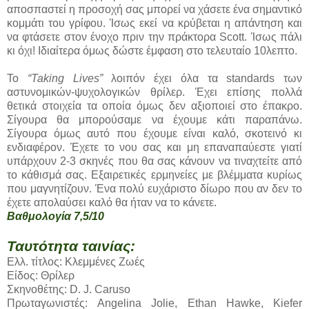
αποσπαστεί η προσοχή σας μπορεί να χάσετε ένα σημαντικό
κομμάτι του γρίφου. Ίσως εκεί να κρύβεται η απάντηση και
να φτάσετε στον ένοχο πριν την πράκτορα Scott. Ίσως πάλι
κι όχι! Ιδιαίτερα όμως δώστε έμφαση στο τελευταίο 10λεπτο.
Το
“Taking Lives”
λοιπόν έχει όλα τα standards των
αστυνομικών-ψυχολογικών θρίλερ. Έχει επίσης πολλά
θετικά στοιχεία τα οποία όμως δεν αξιοποιεί στο έπακρο.
Σίγουρα θα μπορούσαμε να έχουμε κάτι παραπάνω.
Σίγουρα όμως αυτό που έχουμε είναι καλό, σκοτεινό κι
ενδιαφέρον. Έχετε το νου σας και μη επαναπαύεστε γιατί
υπάρχουν 2-3 σκηνές που θα σας κάνουν να τιναχτείτε από
το κάθισμά σας. Εξαιρετικές ερμηνείες με βλέμματα κυρίως
που μαγνητίζουν. Ένα πολύ ευχάριστο δίωρο που αν δεν το
έχετε απολαύσει καλό θα ήταν να το κάνετε.
Βαθμολογία 7,5/10
Ταυτότητα ταινίας:
Ελλ. τίτλος: Κλεμμένες Ζωές
Είδος: Θρίλερ
Σκηνοθέτης: D. J. Caruso
Πρωταγωνιστές: Angelina Jolie, Ethan Hawke, Kiefer