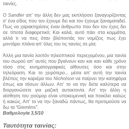
ταινίες.
Ο
Sandler
απ’ την άλλη δεν μας εκπλήσσει ξαναγυρίζοντας
σ’ ένα είδος που τον έχουμε δει και τον έχουμε ξαναματαδεί.
Πως να χαρακτηρίσεις έναν άνθρωπο που δεν τον έχεις δει
σε τίποτα διαφορετικό; Και καλά, αυτό πάει στα κομμάτια,
αλλά τι να πεις όταν βλέποντάς τον νομίζεις πως έχει
μοντάρει πλάνα απ’ όλες του τις ταινίες σε μία;
Άλλη μια ταινία λοιπόν τηλεοπτικού περιεχομένου, μια ταινία
του σωρού απ’ αυτές που βγαίνουν καν και καν κάθε χρόνο
τόσο στις κινηματογραφικές αίθουσες όσο και στην
τηλεόραση. Και το χειρότερο... μέσα απ’ αυτή την ταινία
βλέπεις την καριέρα του
Nicholson
να παίρνει την κατηφόρα
όπως και τόσων άλλων. Απ’ το να την δείτε καλύτερα να
διοργανώσετε για μαζική αυτοκτονία. Απ’ την άλλη η
αίσθηση του χιούμορ είναι υποκειμενική και ποικίλει καλώς
ή κακώς. Απ’ το να την ξαναδώ πάντως, θα προτιμούσα να
δω τα
“Gremlins”.
Βαθμολογία 3,5/10
Ταυτότητα ταινίας: