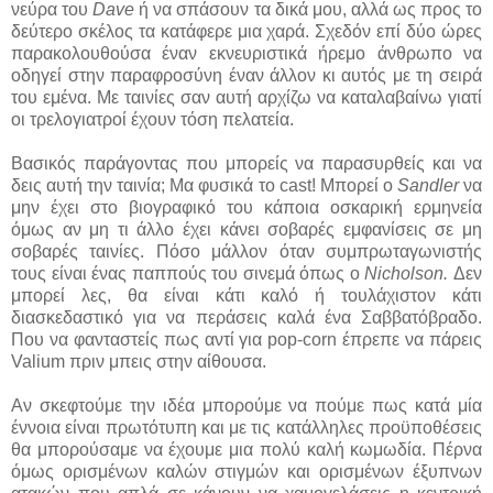
νεύρα του
Dave
ή να σπάσουν τα δικά μου, αλλά ως προς το
δεύτερο σκέλος τα κατάφερε μια χαρά. Σχεδόν επί δύο ώρες
παρακολουθούσα έναν εκνευριστικά ήρεμο άνθρωπο να
οδηγεί στην παραφροσύνη έναν άλλον κι αυτός με τη σειρά
του εμένα. Με ταινίες σαν αυτή αρχίζω να καταλαβαίνω γιατί
οι τρελογιατροί έχουν τόση πελατεία.
Βασικός παράγοντας που μπορείς να παρασυρθείς και να
δεις αυτή την ταινία; Μα φυσικά το cast! Μπορεί ο
Sandler
να
μην έχει στο βιογραφικό του κάποια οσκαρική ερμηνεία
όμως αν μη τι άλλο έχει κάνει σοβαρές εμφανίσεις σε μη
σοβαρές ταινίες. Πόσο μάλλον όταν συμπρωταγωνιστής
τους είναι ένας παππούς του σινεμά όπως ο
Nicholson.
Δεν
μπορεί λες, θα είναι κάτι καλό ή τουλάχιστον κάτι
διασκεδαστικό για να περάσεις καλά ένα Σαββατόβραδο.
Που να φανταστείς πως αντί για pop-corn έπρεπε να πάρεις
Valium πριν μπεις στην αίθουσα.
Αν σκεφτούμε την ιδέα μπορούμε να πούμε πως κατά μία
έννοια είναι πρωτότυπη και με τις κατάλληλες προϋποθέσεις
θα μπορούσαμε να έχουμε μια πολύ καλή κωμωδία. Πέρνα
όμως ορισμένων καλών στιγμών και ορισμένων έξυπνων