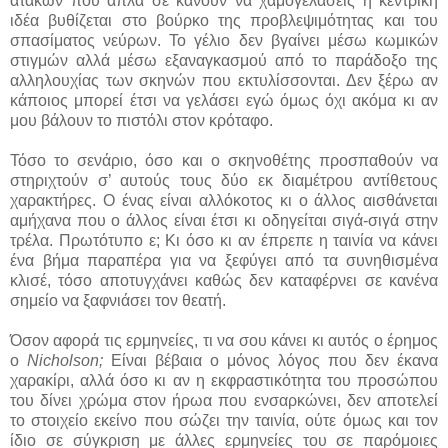
ατακών που απλά σε κάνουν να χαμογελάσεις η κεντρική
ιδέα βυθίζεται στο βούρκο της προβλεψιμότητας και του
σπασίματος νεύρων. Το γέλιο δεν βγαίνει μέσω κωμικών
στιγμών αλλά μέσω εξαναγκασμού από το παράδοξο της
αλληλουχίας των σκηνών που εκτυλίσσονται. Δεν ξέρω αν
κάποιος μπορεί έτσι να γελάσει εγώ όμως όχι ακόμα κι αν
μου βάλουν το πιστόλι στον κρόταφο.
Τόσο το σενάριο, όσο και ο σκηνοθέτης προσπαθούν να
στηριχτούν σ’ αυτούς τους δύο εκ διαμέτρου αντίθετους
χαρακτήρες. Ο ένας είναι αλλόκοτος κι ο άλλος αισθάνεται
αμήχανα που ο άλλος είναι έτσι κι οδηγείται σιγά-σιγά στην
τρέλα. Πρωτότυπο ε; Κι όσο κι αν έπρεπε η ταινία να κάνει
ένα βήμα παραπέρα για να ξεφύγει από τα συνηθισμένα
κλισέ, τόσο αποτυγχάνει καθώς δεν καταφέρνει σε κανένα
σημείο να ξαφνιάσει τον θεατή.
Όσον αφορά τις ερμηνείες, τι να σου κάνει κι αυτός ο έρημος
ο
Nicholson;
Είναι βέβαια ο μόνος λόγος που δεν έκανα
χαρακίρι, αλλά όσο κι αν η εκφραστικότητα του προσώπου
του δίνει χρώμα στον ήρωα που ενσαρκώνει, δεν αποτελεί
το στοιχείο εκείνο που σώζει την ταινία, ούτε όμως και τον
ίδιο σε σύγκριση με άλλες ερμηνείες του σε παρόμοιες