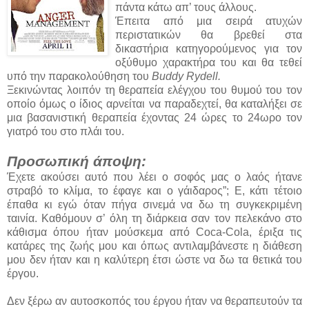
πάντα κάτω απ’ τους άλλους.
Έπειτα από μια σειρά ατυχών
περιστατικών θα βρεθεί στα
δικαστήρια κατηγορούμενος για τον
οξύθυμο χαρακτήρα του και θα τεθεί
υπό την παρακολούθηση του
Buddy Rydell.
Ξεκινώντας λοιπόν τη θεραπεία ελέγχου του θυμού του τον
οποίο όμως ο ίδιος αρνείται να παραδεχτεί, θα καταλήξει σε
μια βασανιστική θεραπεία έχοντας 24 ώρες το 24ωρο τον
γιατρό του στο πλάι του.
Προσωπική άποψη:
Έχετε ακούσει αυτό που λέει ο σοφός μας ο λαός ήτανε
στραβό το κλίμα, το έφαγε και ο γάιδαρος”; Ε, κάτι τέτοιο
έπαθα κι εγώ όταν πήγα σινεμά να δω τη συγκεκριμένη
ταινία. Καθόμουν σ’ όλη τη διάρκεια σαν τον πελεκάνο στο
κάθισμα όπου ήταν μούσκεμα από Coca-Cola, έριξα τις
κατάρες της ζωής μου και όπως αντιλαμβάνεστε η διάθεση
μου δεν ήταν και η καλύτερη έτσι ώστε να δω τα θετικά του
έργου.
Δεν ξέρω αν αυτοσκοπός του έργου ήταν να θεραπευτούν τα